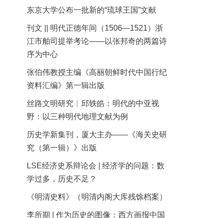
东京大学公布一批新的“琉球王国”文献
刊文 || 明代正德年间（1506—1521）浙
江市舶司提举考论——以张邦奇的两篇诗
序为中心
张伯伟教授主编《高丽朝鲜时代中国行纪
资料汇编》第一辑出版
丝路文明研究︱邱轶皓：明代的中亚视
野：以三种明代地理文献为例
历史学新集刊，厦大主办——《海关史研
究（第一辑）》出版
LSE经济史系辩论会 | 经济学的问题：数
学过多，历史不足？
《明清史料》（明清内阁大库残馀档案）
李所期 | 作为历史的图像：西方画报中国