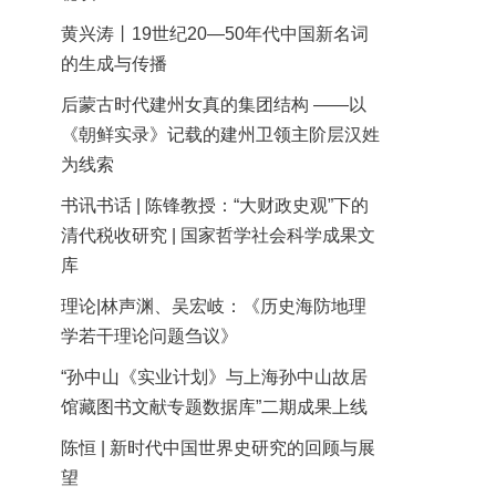
黄兴涛丨19世纪20—50年代中国新名词
的生成与传播
后蒙古时代建州女真的集团结构 ——以
《朝鲜实录》记载的建州卫领主阶层汉姓
为线索
书讯书话 | 陈锋教授：“大财政史观”下的
清代税收研究 | 国家哲学社会科学成果文
库
理论|林声渊、吴宏岐：《历史海防地理
学若干理论问题刍议》
“孙中山《实业计划》与上海孙中山故居
馆藏图书文献专题数据库”二期成果上线
陈恒 | 新时代中国世界史研究的回顾与展
望