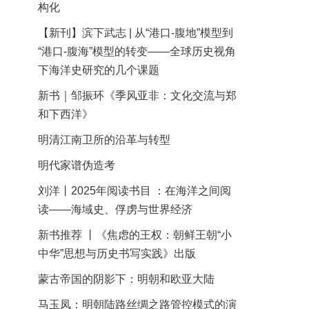
构化
【新刊】滨下武志 | 从“港口-腹地”模型到
“港口-腹海”模型的转变——全球历史视角
下海洋史研究的几个课题
新书｜邹振环《季风亚非：文化交流与郑
和下西洋》
明清江南卫所的沿革与转型
明代家谱伪造考
刘洋丨2025年阅读书目 ：在海洋之间阅
读——海域史、俘虏与世界经济
新书推荐 丨《焦虑的王权：朝鲜王朝“小
中华”思想与历史书写实践》出版
蒙古帝国的阴影下：明朝和欧亚大陆
马玉凤：明朝陆路丝绸之路管控模式的演