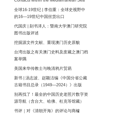
Contacts within the Mediterranean Sea
全球16-19世纪 | 李伯重：全球史视野中
的16—19世纪中国丝货出口
代国庆 | 刻书泽人：暨南大学澳门研究院
图书出版评述
挖掘源文件文献、重现澳门历史原貌
台湾出版之有关澳门史料及庋藏之澳门档
案举隅
美国来华传教士与晚清鸦片贸易
新书 | 汤志波、赵颖洁编《中国分省公藏
古籍书目总录（1949—2024）》出版
别再找了！最全的中国历史老照片数字资
源导航（含台大、哈佛、杜克等馆藏）
书评｜对《清朝开海》的评论与商榷