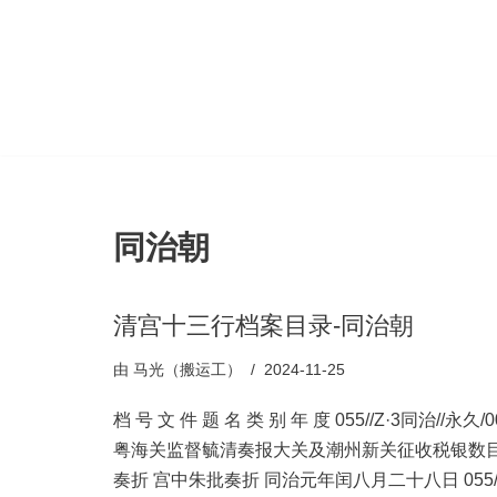
跳
至
正
文
同治朝
清宫十三行档案目录-同治朝
由
马光（搬运工）
2024-11-25
档 号 文 件 题 名 类 别 年 度 055//Z·3同治//永久/0
粤海关监督毓清奏报大关及潮州新关征收税银数
奏折 宫中朱批奏折 同治元年闰八月二十八日 055//