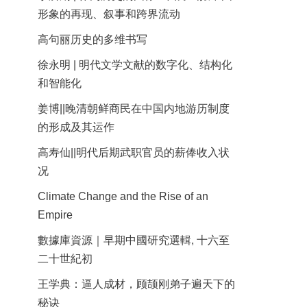
形象的再现、叙事和跨界流动
高句丽历史的多维书写
徐永明 | 明代文学文献的数字化、结构化
和智能化
姜博||晚清朝鲜商民在中国内地游历制度
的形成及其运作
高寿仙||明代后期武职官员的薪俸收入状
况
Climate Change and the Rise of an
Empire
數據庫資源｜早期中國研究選輯, 十六至
二十世紀初
王学典：逼人成材，顾颉刚弟子遍天下的
秘诀