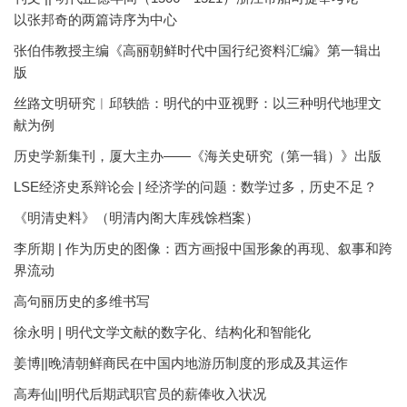
以张邦奇的两篇诗序为中心
张伯伟教授主编《高丽朝鲜时代中国行纪资料汇编》第一辑出
版
丝路文明研究︱邱轶皓：明代的中亚视野：以三种明代地理文
献为例
历史学新集刊，厦大主办——《海关史研究（第一辑）》出版
LSE经济史系辩论会 | 经济学的问题：数学过多，历史不足？
《明清史料》（明清内阁大库残馀档案）
李所期 | 作为历史的图像：西方画报中国形象的再现、叙事和跨
界流动
高句丽历史的多维书写
徐永明 | 明代文学文献的数字化、结构化和智能化
姜博||晚清朝鲜商民在中国内地游历制度的形成及其运作
高寿仙||明代后期武职官员的薪俸收入状况