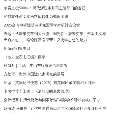
争贡之役500年：明代浙江市舶司主管部门的变迁
如何将任何文本语料库转化为知识图谱
2025台湾中研院明清研究国际学术研讨会议程
专题：从唐宋变革到大分流｜刘光临：唐宋变革、资本主义与
天道人心——略论陈寅恪保守主义史学思想的魅力
新编碑刻集书目
《地方金石志汇编》目录
杜凯月 | 洪武元年山东行省设治济南考
方徳万｜海外中国近代史研究的进展
郑诚｜英国访书便览（2025）附英国所藏汉籍相关目录
专著推荐丨王潞：《清前期的岛民管理》
会议纪要 | “清代财政与国家治理”国际学术研讨会成功举办
赵海涛 马健恒 | 近代中国通商口岸与区域经济社会变迁研究的