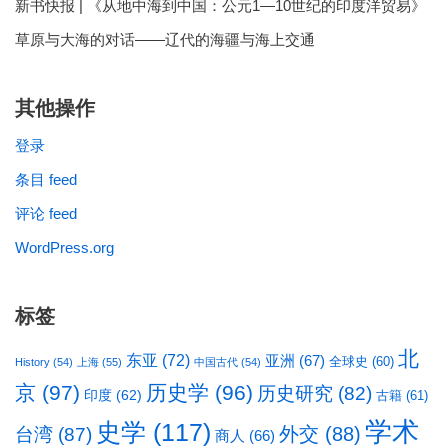
新书快报 | 《从地中海到中国：公元1—10世纪的印度洋贸易》
草原与大海的对话——辽代的海疆与海上交通
其他操作
登录
条目 feed
评论 feed
WordPress.org
标签
北
东亚
(72)
亚洲
(67)
全球史
(60)
History
(54)
上海
(55)
中国古代
(54)
京
(97)
历史学
(96)
历史研究
(82)
印度
(62)
古籍
(61)
学术
史学
(117)
台湾
(87)
外交
(88)
商人
(66)