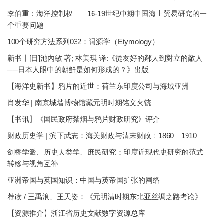
李伯重：海洋控制权——16-19世纪中期中国海上贸易研究的一
个重要问题
100个研究方法系列032：词源学（Etymology）
新书丨[日]池內敏 著; 林美琪 译:《從友好的鄰人到對立的敵人
──日本人眼中的朝鮮是如何形成的？》出版
【海洋史新书】鸦片的近世：荷兰东印度公司与海域亚洲
肖发华 | 南京城墙博物馆藏元明时期铭文火铳
【书讯】《国民政府禁烟与鸦片财政研究》评介
财政历史学 | 滨下武志：海关财政与清末财政：1860—1910
剑桥学派、历史人类学、庶民研究：印度近现代史研究的范式
转移与视角互补
亚洲帝国与英国知识：中国与英帝国扩张的网络
荐读 / 王禹浪、王天姿：《元明清时期东北亚丝绸之路考论》
【资源推介】浙江省历史文献数字资源总库