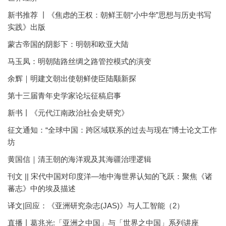
新书推荐 丨《焦虑的王权：朝鲜王朝“小中华”思想与历史书写
实践》出版
蒙古帝国的阴影下：明朝和欧亚大陆
马玉凤：明朝陆路丝绸之路管控模式的演变
余辉｜明建文朝出使朝鲜使臣陆颙新探
第十三届青年史学家论坛征稿启事
新书丨《元代江南政治社会史研究》
征文通知：“全球中国：跨区域联系的过去与现在”博士论文工作
坊
黄国信｜清王朝的海洋观及其海疆治理逻辑
刊文 || 宋代中国对印度洋—地中海世界认知的飞跃：聚焦《诸
蕃志》中的埃及描述
译文|回应：《亚洲研究杂志(JAS)》与人工智能（2）
直播丨葛兆光:「亚洲之中国」与「世界之中国」系列讲座