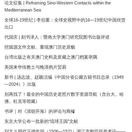
论文征集 | Reframing Sino-Western Contacts within the
Mediterranean Sea
全球16-19世纪 | 李伯重：全球史视野中的16—19世纪中国丝货
出口
代国庆 | 刻书泽人：暨南大学澳门研究院图书出版评述
挖掘源文件文献、重现澳门历史原貌
台湾出版之有关澳门史料及庋藏之澳门档案举隅
美国来华传教士与晚清鸦片贸易
新书 | 汤志波、赵颖洁编《中国分省公藏古籍书目总录（1949
—2024）》出版
别再找了！最全的中国历史老照片数字资源导航（含台大、哈
佛、杜克等馆藏）
书评｜对《清朝开海》的评论与商榷
东京大学公布一批新的“琉球王国”文献
刊文 || 明代正德年间（1506—1521）浙江市舶司提举考论——