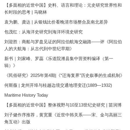
【多面相的近世中国】史料、语言和理论：元史研究世界性和
长时段的思考 | 马晓林
袁为鹏、龚达 | 从银钱比价看晚清市场整合及南北差异
包茂红：从海洋史研究到海洋环境史研究
刘迎胜：商船与罗盘见证的阿拉伯航海交融路——评《阿拉伯
人的大航海：从古代到中世纪早期》
新书｜刘家峰、罗蕊《乐道院潍县集中营资料编译（第一
辑）》
《民俗研究》2025年第4期|《“迁海复界”历史叙事的生成机制》
何斯薇 | 龙州开埠与桂越边境交通地理变迁(1889—1932)
Maritime History Today
【多面相的近世中国】整体视野与10至13世纪史研究 | 苗润博
刘子健作序推荐，黄宽重《近世中韩关系——宋、金与高丽三
角互动》出版