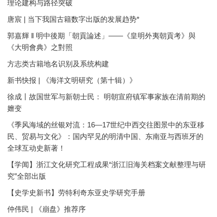
理论建构与路径突破
唐宸 | 当下我国古籍数字出版的发展趋势*
郭嘉輝 ‖ 明中後期「朝貢論述」——《皇明外夷朝貢考》與
《大明會典》之對照
方志类古籍地名识别及系统构建
新书快报 | 《海洋文明研究（第十辑）》
徐成丨故国世军与新朝士民： 明朝宣府镇军事家族在清前期的
嬗变
《季风海域的丝银对流：16—17世纪中西交往图景中的东亚移
民、贸易与文化》：国内罕见的明清中国、东南亚与西班牙的
全球互动史新著！
【学闻】浙江文化研究工程成果“浙江旧海关档案文献整理与研
究”全部出版
【史学史新书】劳特利奇东亚史学研究手册
仲伟民 | 《崩盘》推荐序