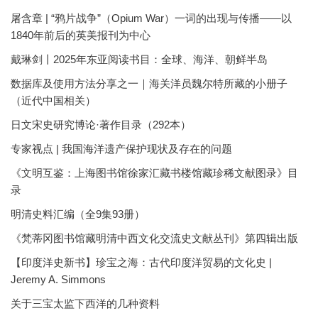
屠含章 | “鸦片战争”（Opium War）一词的出现与传播——以
1840年前后的英美报刊为中心
戴琳剑丨2025年东亚阅读书目：全球、海洋、朝鲜半岛
数据库及使用方法分享之一｜海关洋员魏尔特所藏的小册子
（近代中国相关）
日文宋史研究博论·著作目录（292本）
专家视点 | 我国海洋遗产保护现状及存在的问题
《文明互鉴：上海图书馆徐家汇藏书楼馆藏珍稀文献图录》目
录
明清史料汇编（全9集93册）
《梵蒂冈图书馆藏明清中西文化交流史文献丛刊》第四辑出版
【印度洋史新书】珍宝之海：古代印度洋贸易的文化史 |
Jeremy A. Simmons
关于三宝太监下西洋的几种资料