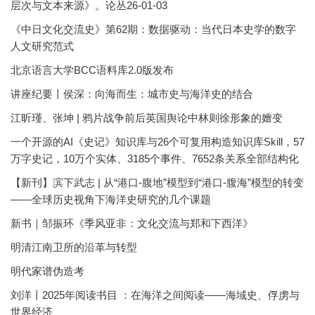
层次与文本来源》。论丛26-01-03
《中日文化交流史》第62期：数据驱动：当代日本史学的数字
人文研究范式
北京语言大学BCC语料库2.0版发布
讲座纪要丨侯深：向海而生：城市史与海洋史的结合
江昕瑾、张坤 | 鸦片战争前后英国舆论中林则徐形象的嬗变
一个开源的AI《史记》知识库与26个可复用构造知识库Skill，57
万字史记，10万个实体、3185个事件、7652条关系全部结构化
【新刊】滨下武志 | 从“港口-腹地”模型到“港口-腹海”模型的转变
——全球历史视角下海洋史研究的几个课题
新书｜邹振环《季风亚非：文化交流与郑和下西洋》
明清江南卫所的沿革与转型
明代家谱伪造考
刘洋丨2025年阅读书目 ：在海洋之间阅读——海域史、俘虏与
世界经济