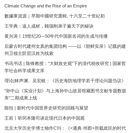
Climate Change and the Rise of an Empire
數據庫資源｜早期中國研究選輯, 十六至二十世紀初
王学典：逼人成材，顾颉刚弟子遍天下的秘诀
黄兴涛丨19世纪20—50年代中国新名词的生成与传播
后蒙古时代建州女真的集团结构 ——以《朝鲜实录》记载的建
州卫领主阶层汉姓为线索
书讯书话 | 陈锋教授：“大财政史观”下的清代税收研究 | 国家哲
学社会科学成果文库
理论|林声渊、吴宏岐：《历史海防地理学若干理论问题刍议》
“孙中山《实业计划》与上海孙中山故居馆藏图书文献专题数据
库”二期成果上线
陈恒 | 新时代中国世界史研究的回顾与展望
王前丨听冈本隆司谈近现代日本的中国观
北京大学历史学博士独作C刊：《<通典·州郡>所载政区的时代