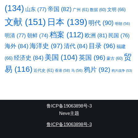
(134)
帝国
(82)
山东
(77)
文明
(66)
广州
(61)
数据
(60)
文献
(151)
日本
(139)
明代
(90)
明朝
(56)
档案
(112)
明清
(77)
欧洲
(81)
民国
(76)
朝鲜
(74)
海洋史
(97)
目录
(96)
海外
(84)
清代
(84)
福建
贸
美国
(104)
英国
(96)
经济史
(84)
(66)
蒙古
(60)
易
(116)
鸦片
(92)
近代史
(61)
香港
(58)
马
(56)
鸦片战争
(53)
鲁ICP备19063898号-3
Neve主题
鲁ICP备19063898号-3