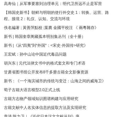
高寿仙｜从军事要塞到治理单元：明代卫所远不止是军营
【韩国史新书】朝鲜与明朝的使行外交史 1：转换、运营、路
程、接境 2：礼仪、认知、交流与环境
佚名編著 ; 黃善萍點校 ;葉農 金國平校注 《 兩粵雜存》
新书 | 韩国奎章阁藏孤本明别集丛刊（全十册）
新书 |《从“四夷”到“外国”：<宋史·外国传>研究》
王宏斌：孙中山论中国近代毒品问题
胡兴东 | 元代法律文书中的格式套文和专门术语
甘肃省图书馆公开发布8千多册古籍全文影像资源
新书：《一个海滨城市的传统与变迁：山海之间的威海卫》
荀子古籍大语言模型2.0正式上线
古籍方志物产领域知识图谱构建与应用研究
古籍文献中人名实体信息的提取方法及实现研究
章清 陈力卫｜《近代日本汉文文献丛刊》序