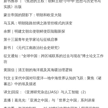
新书推荐 丨《焦虑的王权：朝鲜王朝“小中华”思想与历史书写
实践》出版
蒙古帝国的阴影下：明朝和欧亚大陆
马玉凤：明朝陆路丝绸之路管控模式的演变
余辉｜明建文朝出使朝鲜使臣陆颙新探
第十三届青年史学家论坛征稿启事
新书丨《元代江南政治社会史研究》
征文通知：“全球中国：跨区域联系的过去与现在”博士论文工作
坊
黄国信｜清王朝的海洋观及其海疆治理逻辑
刊文 || 宋代中国对印度洋—地中海世界认知的飞跃：聚焦《诸
蕃志》中的埃及描述
译文|回应：《亚洲研究杂志(JAS)》与人工智能（2）
直播丨葛兆光:「亚洲之中国」与「世界之中国」系列讲座