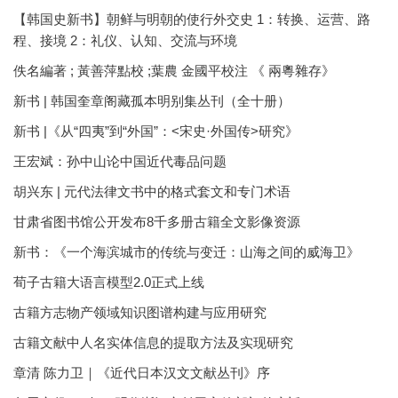
【韩国史新书】朝鲜与明朝的使行外交史 1：转换、运营、路
程、接境 2：礼仪、认知、交流与环境
佚名編著 ; 黃善萍點校 ;葉農 金國平校注 《 兩粵雜存》
新书 | 韩国奎章阁藏孤本明别集丛刊（全十册）
新书 |《从“四夷”到“外国”：<宋史·外国传>研究》
王宏斌：孙中山论中国近代毒品问题
胡兴东 | 元代法律文书中的格式套文和专门术语
甘肃省图书馆公开发布8千多册古籍全文影像资源
新书：《一个海滨城市的传统与变迁：山海之间的威海卫》
荀子古籍大语言模型2.0正式上线
古籍方志物产领域知识图谱构建与应用研究
古籍文献中人名实体信息的提取方法及实现研究
章清 陈力卫｜《近代日本汉文文献丛刊》序