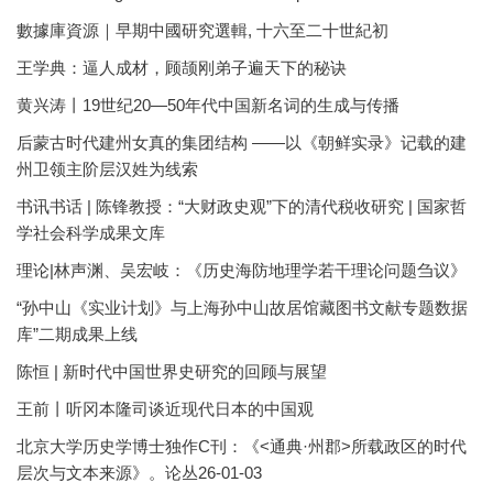
數據庫資源｜早期中國研究選輯, 十六至二十世紀初
王学典：逼人成材，顾颉刚弟子遍天下的秘诀
黄兴涛丨19世纪20—50年代中国新名词的生成与传播
后蒙古时代建州女真的集团结构 ——以《朝鲜实录》记载的建
州卫领主阶层汉姓为线索
书讯书话 | 陈锋教授：“大财政史观”下的清代税收研究 | 国家哲
学社会科学成果文库
理论|林声渊、吴宏岐：《历史海防地理学若干理论问题刍议》
“孙中山《实业计划》与上海孙中山故居馆藏图书文献专题数据
库”二期成果上线
陈恒 | 新时代中国世界史研究的回顾与展望
王前丨听冈本隆司谈近现代日本的中国观
北京大学历史学博士独作C刊：《<通典·州郡>所载政区的时代
层次与文本来源》。论丛26-01-03