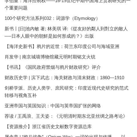
李伯重：海洋控制权——16-19世纪中期中国海上贸易研究的一
个重要问题
100个研究方法系列032：词源学（Etymology）
新书丨[日]池內敏 著; 林美琪 译:《從友好的鄰人到對立的敵人
──日本人眼中的朝鮮是如何形成的？》出版
【海洋史新书】鸦片的近世：荷兰东印度公司与海域亚洲
肖发华 | 南京城墙博物馆藏元明时期铭文火铳
【书讯】《国民政府禁烟与鸦片财政研究》评介
财政历史学 | 滨下武志：海关财政与清末财政：1860—1910
剑桥学派、历史人类学、庶民研究：印度近现代史研究的范式
转移与视角互补
亚洲帝国与英国知识：中国与英帝国扩张的网络
荐读 / 王禹浪、王天姿：《元明清时期东北亚丝绸之路考论》
【资源推介】浙江省历史文献数字资源总库
屠含章 | “鸦片战争”（Opium War）一词的出现与传播——以