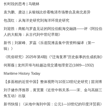
长时段的思考 | 马晓林
袁为鹏、龚达 | 从银钱比价看晚清市场整合及南北差异
包茂红：从海洋史研究到海洋环境史研究
刘迎胜：商船与罗盘见证的阿拉伯航海交融路——评《阿拉伯
人的大航海：从古代到中世纪早期》
新书｜刘家峰、罗蕊《乐道院潍县集中营资料编译（第一
辑）》
《民俗研究》2025年第4期|《“迁海复界”历史叙事的生成机制》
何斯薇 | 龙州开埠与桂越边境交通地理变迁(1889—1932)
Maritime History Today
【多面相的近世中国】整体视野与10至13世纪史研究 | 苗润博
刘子健作序推荐，黄宽重《近世中韩关系——宋、金与高丽三
角互动》出版
新书快报 | 《从地中海到中国：公元1—10世纪的印度洋贸易》