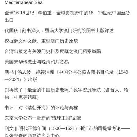
Mediterranean Sea
全球16-19世纪 | 李伯重：全球史视野中的16—19世纪中国丝货
出口
代国庆 | 刻书泽人：暨南大学澳门研究院图书出版评述
挖掘源文件文献、重现澳门历史原貌
台湾出版之有关澳门史料及庋藏之澳门档案举隅
美国来华传教士与晚清鸦片贸易
新书 | 汤志波、赵颖洁编《中国分省公藏古籍书目总录（1949
—2024）》出版
别再找了！最全的中国历史老照片数字资源导航（含台大、哈
佛、杜克等馆藏）
书评｜对《清朝开海》的评论与商榷
东京大学公布一批新的“琉球王国”文献
刊文 || 明代正德年间（1506—1521）浙江市舶司提举考论——
以张邦奇的两篇诗序为中心