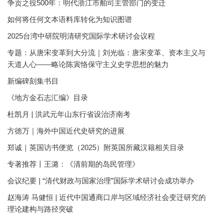
争贡之役500年：明代浙江市舶司主管部门的变迁
如何将任何文本语料库转化为知识图谱
2025台湾中研院明清研究国际学术研讨会议程
专题：从唐宋变革到大分流｜刘光临：唐宋变革、资本主义与
天道人心——略论陈寅恪保守主义史学思想的魅力
新编碑刻集书目
《地方金石志汇编》目录
杜凯月 | 洪武元年山东行省设治济南考
方徳万｜海外中国近代史研究的进展
郑诚｜英国访书便览（2025）附英国所藏汉籍相关目录
专著推荐丨王潞：《清前期的岛民管理》
会议纪要 | “清代财政与国家治理”国际学术研讨会成功举办
赵海涛 马健恒 | 近代中国通商口岸与区域经济社会变迁研究的
理论建构与路径突破