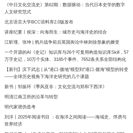
《中日文化交流史》第62期：数据驱动：当代日本史学的数字
人文研究范式
北京语言大学BCC语料库2.0版发布
讲座纪要丨侯深：向海而生：城市史与海洋史的结合
江昕瑾、张坤 | 鸦片战争前后英国舆论中林则徐形象的嬗变
一个开源的AI《史记》知识库与26个可复用构造知识库Skill，57
万字史记，10万个实体、3185个事件、7652条关系全部结构化
【新刊】滨下武志 | 从“港口-腹地”模型到“港口-腹海”模型的转变
——全球历史视角下海洋史研究的几个课题
新书｜邹振环《季风亚非：文化交流与郑和下西洋》
明清江南卫所的沿革与转型
明代家谱伪造考
刘洋丨2025年阅读书目 ：在海洋之间阅读——海域史、俘虏与
世界经济