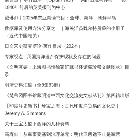
1840年前后的英美报刊为中心
戴琳剑丨2025年东亚阅读书目：全球、海洋、朝鲜半岛
数据库及使用方法分享之一｜海关洋员魏尔特所藏的小册子
（近代中国相关）
日文宋史研究博论·著作目录（292本）
专家视点 | 我国海洋遗产保护现状及存在的问题
《文明互鉴：上海图书馆徐家汇藏书楼馆藏珍稀文献图录》目
录
明清史料汇编（全9集93册）
《梵蒂冈图书馆藏明清中西文化交流史文献丛刊》第四辑出版
【印度洋史新书】珍宝之海：古代印度洋贸易的文化史 |
Jeremy A. Simmons
关于三宝太监下西洋的几种资料
高寿仙｜从军事要塞到治理单元：明代卫所远不止是军营