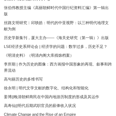
张伯伟教授主编《高丽朝鲜时代中国行纪资料汇编》第一辑出
版
丝路文明研究︱邱轶皓：明代的中亚视野：以三种明代地理文
献为例
历史学新集刊，厦大主办——《海关史研究（第一辑）》出版
LSE经济史系辩论会 | 经济学的问题：数学过多，历史不足？
《明清史料》（明清内阁大库残馀档案）
李所期 | 作为历史的图像：西方画报中国形象的再现、叙事和跨
界流动
高句丽历史的多维书写
徐永明 | 明代文学文献的数字化、结构化和智能化
姜博||晚清朝鲜商民在中国内地游历制度的形成及其运作
高寿仙||明代后期武职官员的薪俸收入状况
Climate Change and the Rise of an Empire