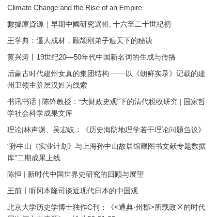
Climate Change and the Rise of an Empire
數據庫資源｜早期中國研究選輯, 十六至二十世紀初
王学典：逼人成材，顾颉刚弟子遍天下的秘诀
黄兴涛丨19世纪20—50年代中国新名词的生成与传播
后蒙古时代建州女真的集团结构 ——以《朝鲜实录》记载的建
州卫领主阶层汉姓为线索
书讯书话 | 陈锋教授：“大财政史观”下的清代税收研究 | 国家哲
学社会科学成果文库
理论|林声渊、吴宏岐：《历史海防地理学若干理论问题刍议》
“孙中山《实业计划》与上海孙中山故居馆藏图书文献专题数据
库”二期成果上线
陈恒 | 新时代中国世界史研究的回顾与展望
王前丨听冈本隆司谈近现代日本的中国观
北京大学历史学博士独作C刊：《<通典·州郡>所载政区的时代