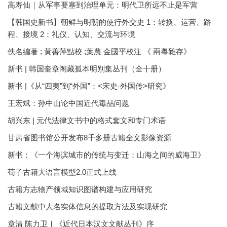
高寿仙｜从军事要塞到治理单元：明代卫所远不止是军营
【韩国史新书】朝鲜与明朝的使行外交史 1：转换、运营、路
程、接境 2：礼仪、认知、交流与环境
佚名編著 ; 黃善萍點校 ;葉農 金國平校注 《 兩粵雜存》
新书 | 韩国奎章阁藏孤本明别集丛刊（全十册）
新书 |《从“四夷”到“外国”：<宋史·外国传>研究》
王宏斌：孙中山论中国近代毒品问题
胡兴东 | 元代法律文书中的格式套文和专门术语
甘肃省图书馆公开发布8千多册古籍全文影像资源
新书：《一个海滨城市的传统与变迁：山海之间的威海卫》
荀子古籍大语言模型2.0正式上线
古籍方志物产领域知识图谱构建与应用研究
古籍文献中人名实体信息的提取方法及实现研究
章清 陈力卫｜《近代日本汉文文献丛刊》序