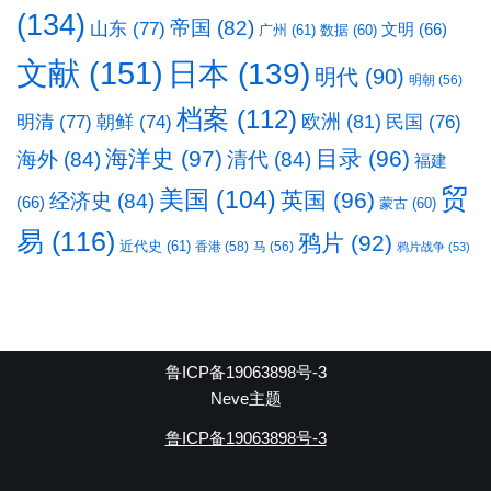
(134)
帝国
(82)
山东
(77)
文明
(66)
广州
(61)
数据
(60)
文献
(151)
日本
(139)
明代
(90)
明朝
(56)
档案
(112)
明清
(77)
欧洲
(81)
民国
(76)
朝鲜
(74)
海洋史
(97)
目录
(96)
海外
(84)
清代
(84)
福建
贸
美国
(104)
英国
(96)
经济史
(84)
(66)
蒙古
(60)
易
(116)
鸦片
(92)
近代史
(61)
香港
(58)
马
(56)
鸦片战争
(53)
鲁ICP备19063898号-3
Neve主题
鲁ICP备19063898号-3