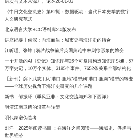
层次与文本来源》。论丛26-01-03
《中日文化交流史》第62期：数据驱动：当代日本史学的数字
人文研究范式
北京语言大学BCC语料库2.0版发布
讲座纪要丨侯深：向海而生：城市史与海洋史的结合
江昕瑾、张坤 | 鸦片战争前后英国舆论中林则徐形象的嬗变
一个开源的AI《史记》知识库与26个可复用构造知识库Skill，57
万字史记，10万个实体、3185个事件、7652条关系全部结构化
【新刊】滨下武志 | 从“港口-腹地”模型到“港口-腹海”模型的转变
——全球历史视角下海洋史研究的几个课题
新书｜邹振环《季风亚非：文化交流与郑和下西洋》
明清江南卫所的沿革与转型
明代家谱伪造考
刘洋丨2025年阅读书目 ：在海洋之间阅读——海域史、俘虏与
世界经济