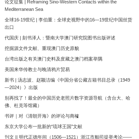
论文征集 | Reframing Sino-Western Contacts within the
Mediterranean Sea
全球16-19世纪 | 李伯重：全球史视野中的16—19世纪中国丝货
出口
代国庆 | 刻书泽人：暨南大学澳门研究院图书出版评述
挖掘源文件文献、重现澳门历史原貌
台湾出版之有关澳门史料及庋藏之澳门档案举隅
美国来华传教士与晚清鸦片贸易
新书 | 汤志波、赵颖洁编《中国分省公藏古籍书目总录（1949
—2024）》出版
别再找了！最全的中国历史老照片数字资源导航（含台大、哈
佛、杜克等馆藏）
书评｜对《清朝开海》的评论与商榷
东京大学公布一批新的“琉球王国”文献
刊文 || 明代正德年间（1506—1521）浙江市舶司提举考论——