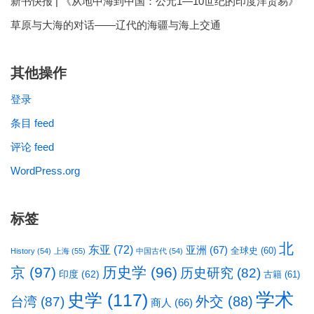
新书快报 | 《从地中海到中国：公元1—10世纪的印度洋贸易》
草原与大海的对话——辽代的海疆与海上交通
其他操作
登录
条目 feed
评论 feed
WordPress.org
标签
北
东亚
(72)
亚洲
(67)
全球史
(60)
History
(54)
上海
(55)
中国古代
(54)
京
(97)
历史学
(96)
历史研究
(82)
印度
(62)
古籍
(61)
学术
史学
(117)
台湾
(87)
外交
(88)
商人
(66)