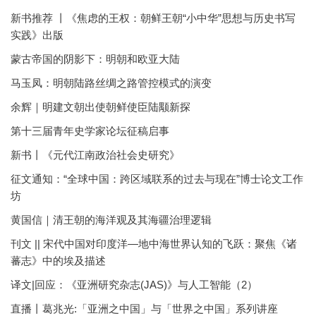
新书推荐 丨《焦虑的王权：朝鲜王朝“小中华”思想与历史书写
实践》出版
蒙古帝国的阴影下：明朝和欧亚大陆
马玉凤：明朝陆路丝绸之路管控模式的演变
余辉｜明建文朝出使朝鲜使臣陆颙新探
第十三届青年史学家论坛征稿启事
新书丨《元代江南政治社会史研究》
征文通知：“全球中国：跨区域联系的过去与现在”博士论文工作
坊
黄国信｜清王朝的海洋观及其海疆治理逻辑
刊文 || 宋代中国对印度洋—地中海世界认知的飞跃：聚焦《诸
蕃志》中的埃及描述
译文|回应：《亚洲研究杂志(JAS)》与人工智能（2）
直播丨葛兆光:「亚洲之中国」与「世界之中国」系列讲座