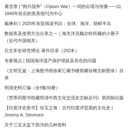
屠含章 | “鸦片战争”（Opium War）一词的出现与传播——以
1840年前后的英美报刊为中心
戴琳剑丨2025年东亚阅读书目：全球、海洋、朝鲜半岛
数据库及使用方法分享之一｜海关洋员魏尔特所藏的小册子
（近代中国相关）
日文宋史研究博论·著作目录（292本）
专家视点 | 我国海洋遗产保护现状及存在的问题
《文明互鉴：上海图书馆徐家汇藏书楼馆藏珍稀文献图录》目
录
明清史料汇编（全9集93册）
《梵蒂冈图书馆藏明清中西文化交流史文献丛刊》第四辑出版
【印度洋史新书】珍宝之海：古代印度洋贸易的文化史 |
Jeremy A. Simmons
关于三宝太监下西洋的几种资料