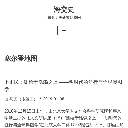
海交史
跳
东亚文史研究动态网
至
正
文
塞尔登地图
卜正民：测绘于浩淼之上 ——明时代的航行与全球舆图
学
由
马光（搬运工）
2019-01-08
2016年12月15日上午，由北京大学人文社会科学研究院和燕京
学堂主办的北大文研讲座（19）“测绘于浩淼之上——明时代的
航行与全球舆图学”在北京大学二体 B102报告厅举行。讲座由加