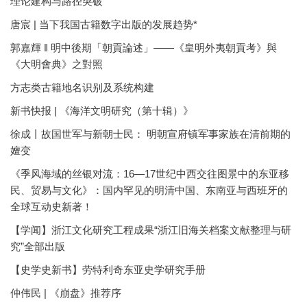
理论建构与路径突破
唐宸 | 当下我国古籍数字出版的发展趋势*
郭嘉輝 ‖ 明中後期「朝貢論述」——《皇明外夷朝貢考》與
《大明會典》之對照
方志类古籍地名识别及系统构建
新书快报 | 《海洋文明研究（第十辑）》
徐成丨故国世军与新朝士民： 明朝宣府镇军事家族在清前期的
嬗变
《季风海域的丝银对流：16—17世纪中西交往图景中的东亚移
民、贸易与文化》：国内罕见的明清中国、东南亚与西班牙的
全球互动史新著！
【学闻】浙江文化研究工程成果“浙江旧海关档案文献整理与研
究”全部出版
【史学史新书】劳特利奇东亚史学研究手册
仲伟民 | 《崩盘》推荐序