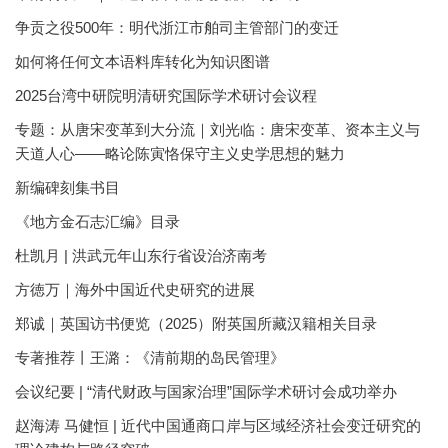
争贡之役500年：明代浙江市舶司主管部门的变迁
如何将任何文本语料库转化为知识图谱
2025台湾中研院明清研究国际学术研讨会议程
专题：从唐宋变革到大分流｜刘光临：唐宋变革、资本主义与
天道人心——略论陈寅恪保守主义史学思想的魅力
新编碑刻集书目
《地方金石志汇编》目录
杜凯月 | 洪武元年山东行省设治济南考
方徳万｜海外中国近代史研究的进展
郑诚｜英国访书便览（2025）附英国所藏汉籍相关目录
专著推荐丨王潞：《清前期的岛民管理》
会议纪要 | “清代财政与国家治理”国际学术研讨会成功举办
赵海涛 马健恒 | 近代中国通商口岸与区域经济社会变迁研究的