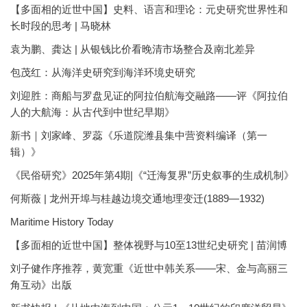
【多面相的近世中国】史料、语言和理论：元史研究世界性和
长时段的思考 | 马晓林
袁为鹏、龚达 | 从银钱比价看晚清市场整合及南北差异
包茂红：从海洋史研究到海洋环境史研究
刘迎胜：商船与罗盘见证的阿拉伯航海交融路——评《阿拉伯
人的大航海：从古代到中世纪早期》
新书｜刘家峰、罗蕊《乐道院潍县集中营资料编译（第一
辑）》
《民俗研究》2025年第4期|《“迁海复界”历史叙事的生成机制》
何斯薇 | 龙州开埠与桂越边境交通地理变迁(1889—1932)
Maritime History Today
【多面相的近世中国】整体视野与10至13世纪史研究 | 苗润博
刘子健作序推荐，黄宽重《近世中韩关系——宋、金与高丽三
角互动》出版