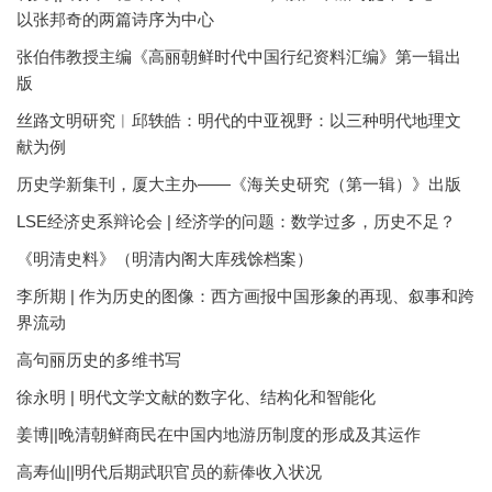
以张邦奇的两篇诗序为中心
张伯伟教授主编《高丽朝鲜时代中国行纪资料汇编》第一辑出
版
丝路文明研究︱邱轶皓：明代的中亚视野：以三种明代地理文
献为例
历史学新集刊，厦大主办——《海关史研究（第一辑）》出版
LSE经济史系辩论会 | 经济学的问题：数学过多，历史不足？
《明清史料》（明清内阁大库残馀档案）
李所期 | 作为历史的图像：西方画报中国形象的再现、叙事和跨
界流动
高句丽历史的多维书写
徐永明 | 明代文学文献的数字化、结构化和智能化
姜博||晚清朝鲜商民在中国内地游历制度的形成及其运作
高寿仙||明代后期武职官员的薪俸收入状况