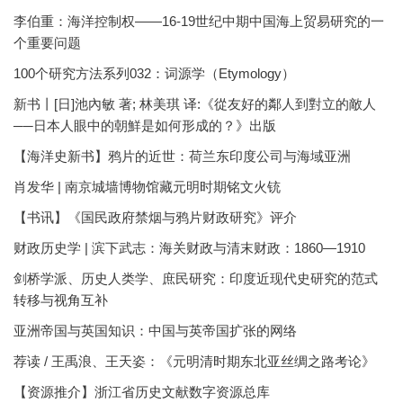
李伯重：海洋控制权——16-19世纪中期中国海上贸易研究的一
个重要问题
100个研究方法系列032：词源学（Etymology）
新书丨[日]池內敏 著; 林美琪 译:《從友好的鄰人到對立的敵人
──日本人眼中的朝鮮是如何形成的？》出版
【海洋史新书】鸦片的近世：荷兰东印度公司与海域亚洲
肖发华 | 南京城墙博物馆藏元明时期铭文火铳
【书讯】《国民政府禁烟与鸦片财政研究》评介
财政历史学 | 滨下武志：海关财政与清末财政：1860—1910
剑桥学派、历史人类学、庶民研究：印度近现代史研究的范式
转移与视角互补
亚洲帝国与英国知识：中国与英帝国扩张的网络
荐读 / 王禹浪、王天姿：《元明清时期东北亚丝绸之路考论》
【资源推介】浙江省历史文献数字资源总库