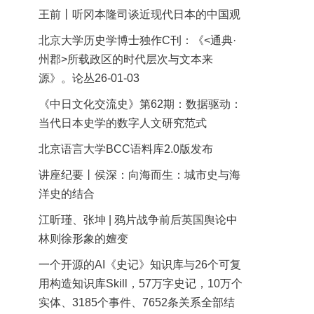
王前丨听冈本隆司谈近现代日本的中国观
北京大学历史学博士独作C刊：《<通典·
州郡>所载政区的时代层次与文本来
源》。论丛26-01-03
《中日文化交流史》第62期：数据驱动：
当代日本史学的数字人文研究范式
北京语言大学BCC语料库2.0版发布
讲座纪要丨侯深：向海而生：城市史与海
洋史的结合
江昕瑾、张坤 | 鸦片战争前后英国舆论中
林则徐形象的嬗变
一个开源的AI《史记》知识库与26个可复
用构造知识库Skill，57万字史记，10万个
实体、3185个事件、7652条关系全部结