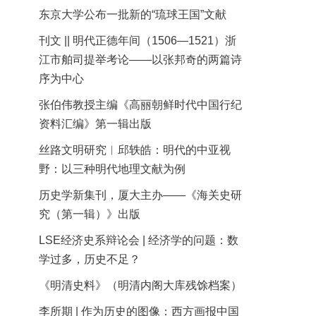
东京大学公布一批新的“琉球王国”文献
刊文 || 明代正德年间（1506—1521）浙
江市舶司提举考论——以张邦奇的两篇诗
序为中心
张伯伟教授主编《高丽朝鲜时代中国行纪
资料汇编》第一辑出版
丝路文明研究︱邱轶皓：明代的中亚视
野：以三种明代地理文献为例
历史学新集刊，厦大主办——《海关史研
究（第一辑）》出版
LSE经济史系辩论会 | 经济学的问题：数
学过多，历史不足？
《明清史料》（明清内阁大库残馀档案）
李所期 | 作为历史的图像：西方画报中国