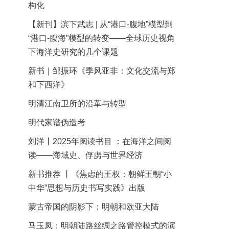
构化
【新刊】滨下武志 | 从“港口-腹地”模型到
“港口-腹海”模型的转变——全球历史视角
下海洋史研究的几个课题
新书｜邹振环《季风亚非：文化交流与郑
和下西洋》
明清江南卫所的沿革与转型
明代家谱伪造考
刘洋丨2025年阅读书目 ：在海洋之间阅
读——海域史、俘虏与世界经济
新书推荐 丨《焦虑的王权：朝鲜王朝“小
中华”思想与历史书写实践》出版
蒙古帝国的阴影下：明朝和欧亚大陆
马玉凤：明朝陆路丝绸之路管控模式的演