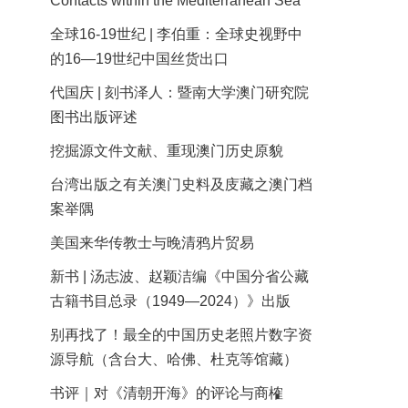
Contacts within the Mediterranean Sea
全球16-19世纪 | 李伯重：全球史视野中
的16—19世纪中国丝货出口
代国庆 | 刻书泽人：暨南大学澳门研究院
图书出版评述
挖掘源文件文献、重现澳门历史原貌
台湾出版之有关澳门史料及庋藏之澳门档
案举隅
美国来华传教士与晚清鸦片贸易
新书 | 汤志波、赵颖洁编《中国分省公藏
古籍书目总录（1949—2024）》出版
别再找了！最全的中国历史老照片数字资
源导航（含台大、哈佛、杜克等馆藏）
书评｜对《清朝开海》的评论与商榷