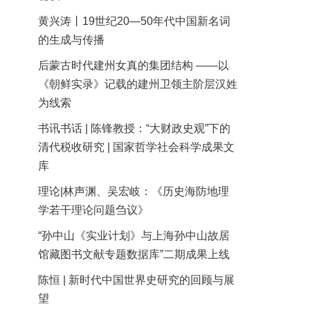
黄兴涛丨19世纪20—50年代中国新名词
的生成与传播
后蒙古时代建州女真的集团结构 ——以
《朝鲜实录》记载的建州卫领主阶层汉姓
为线索
书讯书话 | 陈锋教授：“大财政史观”下的
清代税收研究 | 国家哲学社会科学成果文
库
理论|林声渊、吴宏岐：《历史海防地理
学若干理论问题刍议》
“孙中山《实业计划》与上海孙中山故居
馆藏图书文献专题数据库”二期成果上线
陈恒 | 新时代中国世界史研究的回顾与展
望