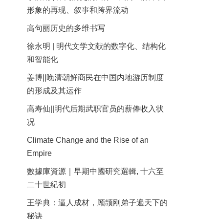
形象的再现、叙事和跨界流动
高句丽历史的多维书写
徐永明 | 明代文学文献的数字化、结构化
和智能化
姜博||晚清朝鲜商民在中国内地游历制度
的形成及其运作
高寿仙||明代后期武职官员的薪俸收入状
况
Climate Change and the Rise of an
Empire
數據庫資源｜早期中國研究選輯, 十六至
二十世紀初
王学典：逼人成材，顾颉刚弟子遍天下的
秘诀