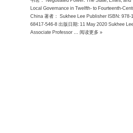
书名： Negotiated Power: The State, Elites, and
Local Governance in Twelfth- to Fourteenth-Cent
China 著者： Sukhee Lee Publisher ISBN: 978-1
68417-546-8 出版日期: 11 May 2020 Sukhee Le
Associate Professor …
阅读更多 »