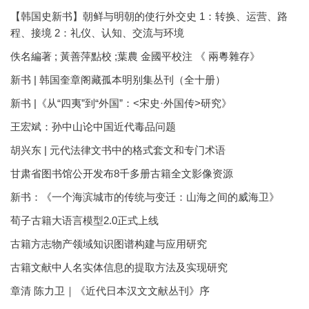
【韩国史新书】朝鲜与明朝的使行外交史 1：转换、运营、路
程、接境 2：礼仪、认知、交流与环境
佚名編著 ; 黃善萍點校 ;葉農 金國平校注 《 兩粵雜存》
新书 | 韩国奎章阁藏孤本明别集丛刊（全十册）
新书 |《从“四夷”到“外国”：<宋史·外国传>研究》
王宏斌：孙中山论中国近代毒品问题
胡兴东 | 元代法律文书中的格式套文和专门术语
甘肃省图书馆公开发布8千多册古籍全文影像资源
新书：《一个海滨城市的传统与变迁：山海之间的威海卫》
荀子古籍大语言模型2.0正式上线
古籍方志物产领域知识图谱构建与应用研究
古籍文献中人名实体信息的提取方法及实现研究
章清 陈力卫｜《近代日本汉文文献丛刊》序