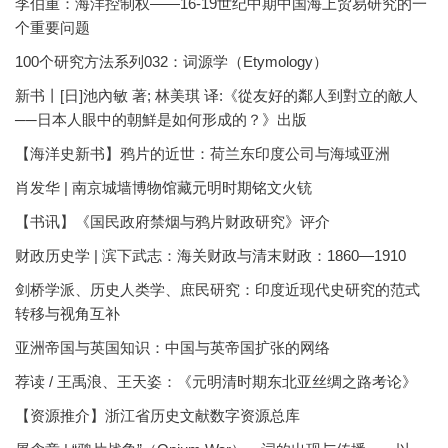
李伯重：海洋控制权——16-19世纪中期中国海上贸易研究的一
个重要问题
100个研究方法系列032：词源学（Etymology）
新书丨[日]池內敏 著; 林美琪 译:《從友好的鄰人到對立的敵人
──日本人眼中的朝鮮是如何形成的？》出版
【海洋史新书】鸦片的近世：荷兰东印度公司与海域亚洲
肖发华 | 南京城墙博物馆藏元明时期铭文火铳
【书讯】《国民政府禁烟与鸦片财政研究》评介
财政历史学 | 滨下武志：海关财政与清末财政：1860—1910
剑桥学派、历史人类学、庶民研究：印度近现代史研究的范式
转移与视角互补
亚洲帝国与英国知识：中国与英帝国扩张的网络
荐读 / 王禹浪、王天姿：《元明清时期东北亚丝绸之路考论》
【资源推介】浙江省历史文献数字资源总库