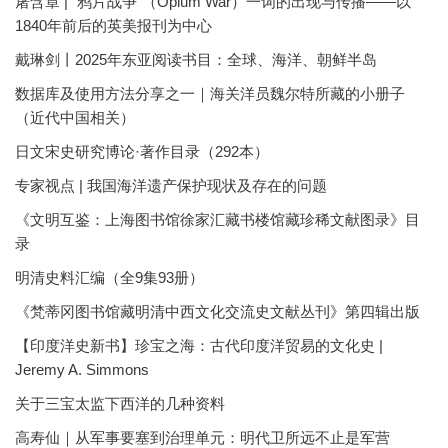
屠含章 | “鸦片战争”（Opium War）一词的出现与传播——以
1840年前后的英美报刊为中心
戴琳剑丨2025年东亚阅读书目：全球、海洋、朝鲜半岛
数据库及使用方法分享之一｜海关洋员魏尔特所藏的小册子
（近代中国相关）
日文宋史研究博论·著作目录（292本）
专家视点 | 我国海洋遗产保护现状及存在的问题
《文明互鉴：上海图书馆徐家汇藏书楼馆藏珍稀文献图录》目
录
明清史料汇编（全9集93册）
《梵蒂冈图书馆藏明清中西文化交流史文献丛刊》第四辑出版
【印度洋史新书】珍宝之海：古代印度洋贸易的文化史 |
Jeremy A. Simmons
关于三宝太监下西洋的几种资料
高寿仙｜从军事要塞到治理单元：明代卫所远不止是军营