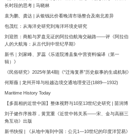
长时段的思考 | 马晓林
袁为鹏、龚达 | 从银钱比价看晚清市场整合及南北差异
包茂红：从海洋史研究到海洋环境史研究
刘迎胜：商船与罗盘见证的阿拉伯航海交融路——评《阿拉伯
人的大航海：从古代到中世纪早期》
新书｜刘家峰、罗蕊《乐道院潍县集中营资料编译（第一
辑）》
《民俗研究》2025年第4期|《“迁海复界”历史叙事的生成机制》
何斯薇 | 龙州开埠与桂越边境交通地理变迁(1889—1932)
Maritime History Today
【多面相的近世中国】整体视野与10至13世纪史研究 | 苗润博
刘子健作序推荐，黄宽重《近世中韩关系——宋、金与高丽三
角互动》出版
新书快报 | 《从地中海到中国：公元1—10世纪的印度洋贸易》