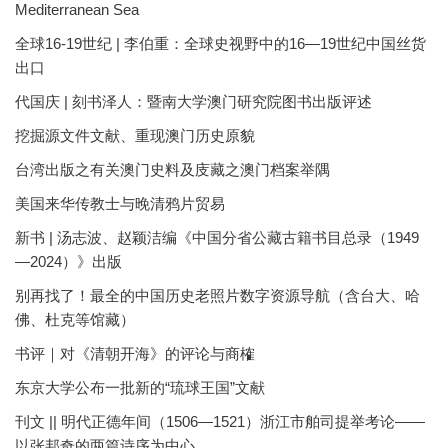
Mediterranean Sea
全球16-19世纪 | 李伯重：全球史视野中的16—19世纪中国丝货
出口
代国庆 | 刻书泽人：暨南大学澳门研究院图书出版评述
挖掘源文件文献、重现澳门历史原貌
台湾出版之有关澳门史料及庋藏之澳门档案举隅
美国来华传教士与晚清鸦片贸易
新书 | 汤志波、赵颖洁编《中国分省公藏古籍书目总录（1949
—2024）》出版
别再找了！最全的中国历史老照片数字资源导航（含台大、哈
佛、杜克等馆藏）
书评｜对《清朝开海》的评论与商榷
东京大学公布一批新的“琉球王国”文献
刊文 || 明代正德年间（1506—1521）浙江市舶司提举考论——
以张邦奇的两篇诗序为中心