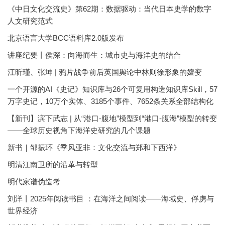
《中日文化交流史》第62期：数据驱动：当代日本史学的数字
人文研究范式
北京语言大学BCC语料库2.0版发布
讲座纪要丨侯深：向海而生：城市史与海洋史的结合
江昕瑾、张坤 | 鸦片战争前后英国舆论中林则徐形象的嬗变
一个开源的AI《史记》知识库与26个可复用构造知识库Skill，57
万字史记，10万个实体、3185个事件、7652条关系全部结构化
【新刊】滨下武志 | 从“港口-腹地”模型到“港口-腹海”模型的转变
——全球历史视角下海洋史研究的几个课题
新书｜邹振环《季风亚非：文化交流与郑和下西洋》
明清江南卫所的沿革与转型
明代家谱伪造考
刘洋丨2025年阅读书目 ：在海洋之间阅读——海域史、俘虏与
世界经济