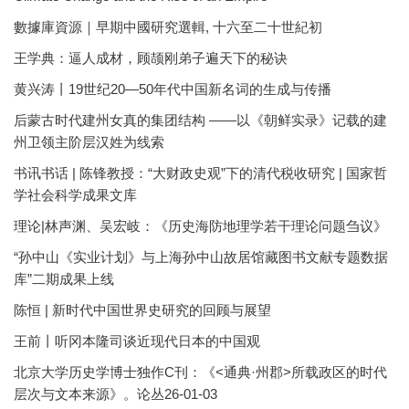
數據庫資源｜早期中國研究選輯, 十六至二十世紀初
王学典：逼人成材，顾颉刚弟子遍天下的秘诀
黄兴涛丨19世纪20—50年代中国新名词的生成与传播
后蒙古时代建州女真的集团结构 ——以《朝鲜实录》记载的建
州卫领主阶层汉姓为线索
书讯书话 | 陈锋教授：“大财政史观”下的清代税收研究 | 国家哲
学社会科学成果文库
理论|林声渊、吴宏岐：《历史海防地理学若干理论问题刍议》
“孙中山《实业计划》与上海孙中山故居馆藏图书文献专题数据
库”二期成果上线
陈恒 | 新时代中国世界史研究的回顾与展望
王前丨听冈本隆司谈近现代日本的中国观
北京大学历史学博士独作C刊：《<通典·州郡>所载政区的时代
层次与文本来源》。论丛26-01-03