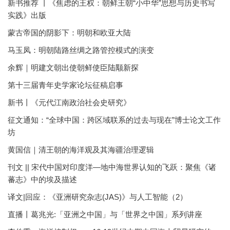
新书推荐 丨《焦虑的王权：朝鲜王朝“小中华”思想与历史书写
实践》出版
蒙古帝国的阴影下：明朝和欧亚大陆
马玉凤：明朝陆路丝绸之路管控模式的演变
余辉｜明建文朝出使朝鲜使臣陆颙新探
第十三届青年史学家论坛征稿启事
新书丨《元代江南政治社会史研究》
征文通知：“全球中国：跨区域联系的过去与现在”博士论文工作
坊
黄国信｜清王朝的海洋观及其海疆治理逻辑
刊文 || 宋代中国对印度洋—地中海世界认知的飞跃：聚焦《诸
蕃志》中的埃及描述
译文|回应：《亚洲研究杂志(JAS)》与人工智能（2）
直播丨葛兆光:「亚洲之中国」与「世界之中国」系列讲座