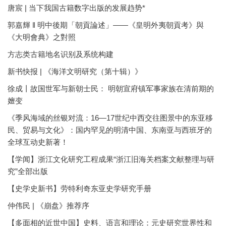
唐宸 | 当下我国古籍数字出版的发展趋势*
郭嘉輝 ‖ 明中後期「朝貢論述」——《皇明外夷朝貢考》與
《大明會典》之對照
方志类古籍地名识别及系统构建
新书快报 | 《海洋文明研究（第十辑）》
徐成丨故国世军与新朝士民： 明朝宣府镇军事家族在清前期的
嬗变
《季风海域的丝银对流：16—17世纪中西交往图景中的东亚移
民、贸易与文化》：国内罕见的明清中国、东南亚与西班牙的
全球互动史新著！
【学闻】浙江文化研究工程成果“浙江旧海关档案文献整理与研
究”全部出版
【史学史新书】劳特利奇东亚史学研究手册
仲伟民 | 《崩盘》推荐序
【多面相的近世中国】史料、语言和理论：元史研究世界性和