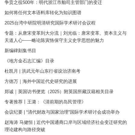
争贡之役500年：明代浙江市舶司主管部门的变迁
如何将任何文本语料库转化为知识图谱
2025台湾中研院明清研究国际学术研讨会议程
专题：从唐宋变革到大分流｜刘光临：唐宋变革、资本主义与
天道人心——略论陈寅恪保守主义史学思想的魅力
新编碑刻集书目
《地方金石志汇编》目录
杜凯月 | 洪武元年山东行省设治济南考
方徳万｜海外中国近代史研究的进展
郑诚｜英国访书便览（2025）附英国所藏汉籍相关目录
专著推荐丨王潞：《清前期的岛民管理》
会议纪要 | “清代财政与国家治理”国际学术研讨会成功举办
赵海涛 马健恒 | 近代中国通商口岸与区域经济社会变迁研究的
理论建构与路径突破