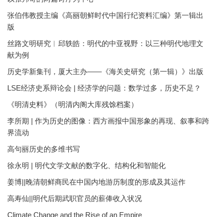
张伯伟教授主编《高丽朝鲜时代中国行纪资料汇编》第一辑出
版
丝路文明研究︱邱轶皓：明代的中亚视野：以三种明代地理文
献为例
历史学新集刊，厦大主办——《海关史研究（第一辑）》出版
LSE经济史系辩论会 | 经济学的问题：数学过多，历史不足？
《明清史料》（明清内阁大库残馀档案）
李所期 | 作为历史的图像：西方画报中国形象的再现、叙事和跨
界流动
高句丽历史的多维书写
徐永明 | 明代文学文献的数字化、结构化和智能化
姜博||晚清朝鲜商民在中国内地游历制度的形成及其运作
高寿仙||明代后期武职官员的薪俸收入状况
Climate Change and the Rise of an Empire