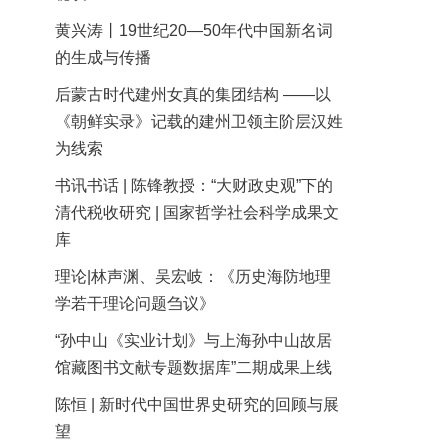
黄兴涛丨19世纪20—50年代中国新名词
的生成与传播
后蒙古时代建州女真的集团结构 ——以
《朝鲜实录》记载的建州卫领主阶层汉姓
为线索
书讯书话 | 陈锋教授：“大财政史观”下的
清代税收研究 | 国家哲学社会科学成果文
库
理论|林声渊、吴宏岐：《历史海防地理
学若干理论问题刍议》
“孙中山《实业计划》与上海孙中山故居
馆藏图书文献专题数据库”二期成果上线
陈恒 | 新时代中国世界史研究的回顾与展
望