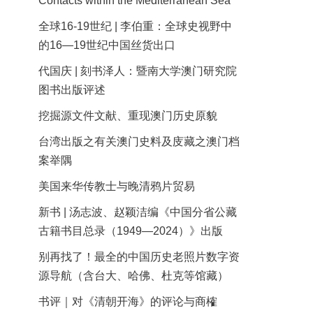
Contacts within the Mediterranean Sea
全球16-19世纪 | 李伯重：全球史视野中
的16—19世纪中国丝货出口
代国庆 | 刻书泽人：暨南大学澳门研究院
图书出版评述
挖掘源文件文献、重现澳门历史原貌
台湾出版之有关澳门史料及庋藏之澳门档
案举隅
美国来华传教士与晚清鸦片贸易
新书 | 汤志波、赵颖洁编《中国分省公藏
古籍书目总录（1949—2024）》出版
别再找了！最全的中国历史老照片数字资
源导航（含台大、哈佛、杜克等馆藏）
书评｜对《清朝开海》的评论与商榷