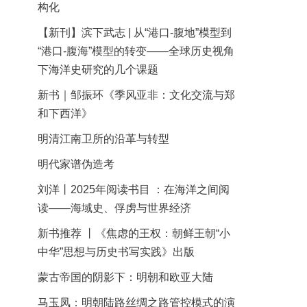
构化
【新刊】滨下武志 | 从“港口-腹地”模型到
“港口-腹海”模型的转变——全球历史视角
下海洋史研究的几个课题
新书｜邹振环《季风亚非：文化交流与郑
和下西洋》
明清江南卫所的沿革与转型
明代家谱伪造考
刘洋丨2025年阅读书目 ：在海洋之间阅
读——海域史、俘虏与世界经济
新书推荐 丨《焦虑的王权：朝鲜王朝“小
中华”思想与历史书写实践》出版
蒙古帝国的阴影下：明朝和欧亚大陆
马玉凤：明朝陆路丝绸之路管控模式的演