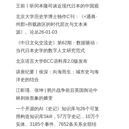
王前丨听冈本隆司谈近现代日本的中国观
北京大学历史学博士独作C刊：《<通典·
州郡>所载政区的时代层次与文本来
源》。论丛26-01-03
《中日文化交流史》第62期：数据驱动：
当代日本史学的数字人文研究范式
北京语言大学BCC语料库2.0版发布
讲座纪要丨侯深：向海而生：城市史与海
洋史的结合
江昕瑾、张坤 | 鸦片战争前后英国舆论中
林则徐形象的嬗变
一个开源的AI《史记》知识库与26个可复
用构造知识库Skill，57万字史记，10万个
实体、3185个事件、7652条关系全部结