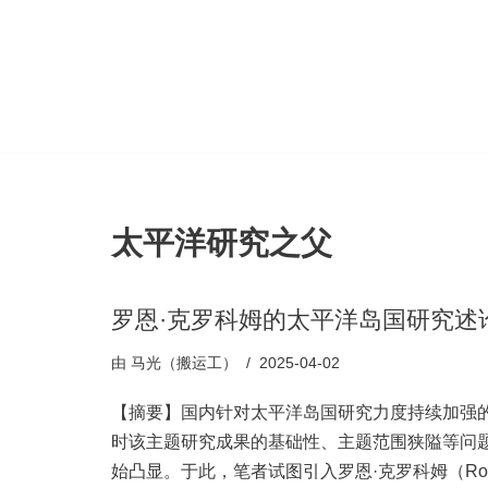
跳
至
正
文
太平洋研究之父
罗恩·克罗科姆的太平洋岛国研究述
由
马光（搬运工）
2025-04-02
【摘要】国内针对太平洋岛国研究力度持续加强
时该主题研究成果的基础性、主题范围狭隘等问
始凸显。于此，笔者试图引入罗恩·克罗科姆（Ro