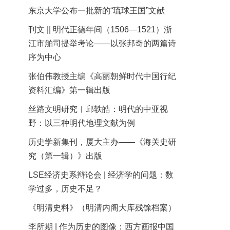
东京大学公布一批新的“琉球王国”文献
刊文 || 明代正德年间（1506—1521）浙
江市舶司提举考论——以张邦奇的两篇诗
序为中心
张伯伟教授主编《高丽朝鲜时代中国行纪
资料汇编》第一辑出版
丝路文明研究︱邱轶皓：明代的中亚视
野：以三种明代地理文献为例
历史学新集刊，厦大主办——《海关史研
究（第一辑）》出版
LSE经济史系辩论会 | 经济学的问题：数
学过多，历史不足？
《明清史料》（明清内阁大库残馀档案）
李所期 | 作为历史的图像：西方画报中国