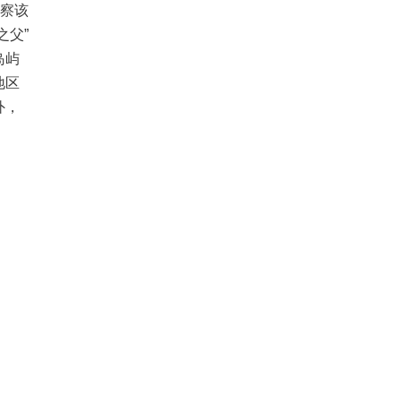
观察该
之父”
岛屿
地区
外，