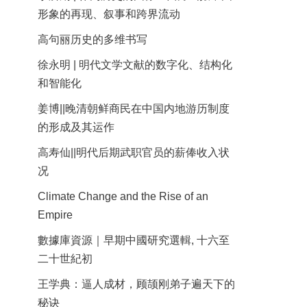
形象的再现、叙事和跨界流动
高句丽历史的多维书写
徐永明 | 明代文学文献的数字化、结构化
和智能化
姜博||晚清朝鲜商民在中国内地游历制度
的形成及其运作
高寿仙||明代后期武职官员的薪俸收入状
况
Climate Change and the Rise of an
Empire
數據庫資源｜早期中國研究選輯, 十六至
二十世紀初
王学典：逼人成材，顾颉刚弟子遍天下的
秘诀