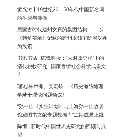
黄兴涛丨19世纪20—50年代中国新名词
的生成与传播
后蒙古时代建州女真的集团结构 ——以
《朝鲜实录》记载的建州卫领主阶层汉姓
为线索
书讯书话 | 陈锋教授：“大财政史观”下的
清代税收研究 | 国家哲学社会科学成果文
库
理论|林声渊、吴宏岐：《历史海防地理
学若干理论问题刍议》
“孙中山《实业计划》与上海孙中山故居
馆藏图书文献专题数据库”二期成果上线
陈恒 | 新时代中国世界史研究的回顾与展
望