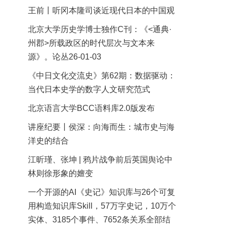
王前丨听冈本隆司谈近现代日本的中国观
北京大学历史学博士独作C刊：《<通典·
州郡>所载政区的时代层次与文本来
源》。论丛26-01-03
《中日文化交流史》第62期：数据驱动：
当代日本史学的数字人文研究范式
北京语言大学BCC语料库2.0版发布
讲座纪要丨侯深：向海而生：城市史与海
洋史的结合
江昕瑾、张坤 | 鸦片战争前后英国舆论中
林则徐形象的嬗变
一个开源的AI《史记》知识库与26个可复
用构造知识库Skill，57万字史记，10万个
实体、3185个事件、7652条关系全部结