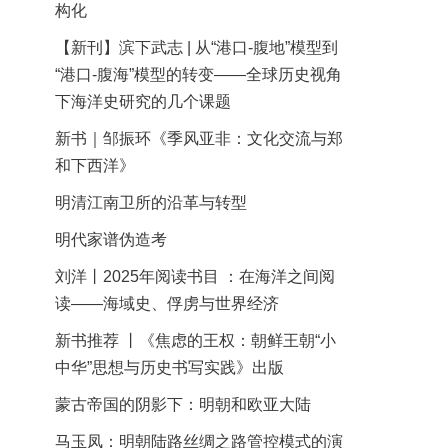
构化
【新刊】滨下武志 | 从“港口-腹地”模型到
“港口-腹海”模型的转变——全球历史视角
下海洋史研究的几个课题
新书｜邹振环《季风亚非：文化交流与郑
和下西洋》
明清江南卫所的沿革与转型
明代家谱伪造考
刘洋丨2025年阅读书目 ：在海洋之间阅
读——海域史、俘虏与世界经济
新书推荐 丨《焦虑的王权：朝鲜王朝“小
中华”思想与历史书写实践》出版
蒙古帝国的阴影下：明朝和欧亚大陆
马玉凤：明朝陆路丝绸之路管控模式的演