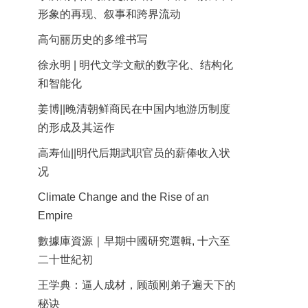
形象的再现、叙事和跨界流动
高句丽历史的多维书写
徐永明 | 明代文学文献的数字化、结构化
和智能化
姜博||晚清朝鲜商民在中国内地游历制度
的形成及其运作
高寿仙||明代后期武职官员的薪俸收入状
况
Climate Change and the Rise of an
Empire
數據庫資源｜早期中國研究選輯, 十六至
二十世紀初
王学典：逼人成材，顾颉刚弟子遍天下的
秘诀