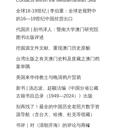
Contacts within the Mediterranean Sea
全球16-19世纪 | 李伯重：全球史视野中
的16—19世纪中国丝货出口
代国庆 | 刻书泽人：暨南大学澳门研究院
图书出版评述
挖掘源文件文献、重现澳门历史原貌
台湾出版之有关澳门史料及庋藏之澳门档
案举隅
美国来华传教士与晚清鸦片贸易
新书 | 汤志波、赵颖洁编《中国分省公藏
古籍书目总录（1949—2024）》出版
别再找了！最全的中国历史老照片数字资
源导航（含台大、哈佛、杜克等馆藏）
书评｜对《清朝开海》的评论与商榷