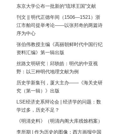
东京大学公布一批新的“琉球王国”文献
刊文 || 明代正德年间（1506—1521）浙
江市舶司提举考论——以张邦奇的两篇诗
序为中心
张伯伟教授主编《高丽朝鲜时代中国行纪
资料汇编》第一辑出版
丝路文明研究︱邱轶皓：明代的中亚视
野：以三种明代地理文献为例
历史学新集刊，厦大主办——《海关史研
究（第一辑）》出版
LSE经济史系辩论会 | 经济学的问题：数
学过多，历史不足？
《明清史料》（明清内阁大库残馀档案）
李所期 | 作为历史的图像：西方画报中国