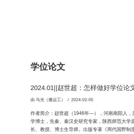
跳
至
正
文
学位论文
2024.01||赵世超：怎样做好学位论
由
马光（搬运工）
2024-02-05
作者简介：赵世超（1946年—），河南南阳人，
学博士，先秦、秦汉史研究专家，陕西师范大学
长、教授、博士生导师。出版专著《周代国野制