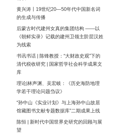
黄兴涛丨19世纪20—50年代中国新名词
的生成与传播
后蒙古时代建州女真的集团结构 ——以
《朝鲜实录》记载的建州卫领主阶层汉姓
为线索
书讯书话 | 陈锋教授：“大财政史观”下的
清代税收研究 | 国家哲学社会科学成果文
库
理论|林声渊、吴宏岐：《历史海防地理
学若干理论问题刍议》
“孙中山《实业计划》与上海孙中山故居
馆藏图书文献专题数据库”二期成果上线
陈恒 | 新时代中国世界史研究的回顾与展
望