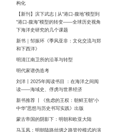
构化
【新刊】滨下武志 | 从“港口-腹地”模型到
“港口-腹海”模型的转变——全球历史视角
下海洋史研究的几个课题
新书｜邹振环《季风亚非：文化交流与郑
和下西洋》
明清江南卫所的沿革与转型
明代家谱伪造考
刘洋丨2025年阅读书目 ：在海洋之间阅
读——海域史、俘虏与世界经济
新书推荐 丨《焦虑的王权：朝鲜王朝“小
中华”思想与历史书写实践》出版
蒙古帝国的阴影下：明朝和欧亚大陆
马玉凤：明朝陆路丝绸之路管控模式的演