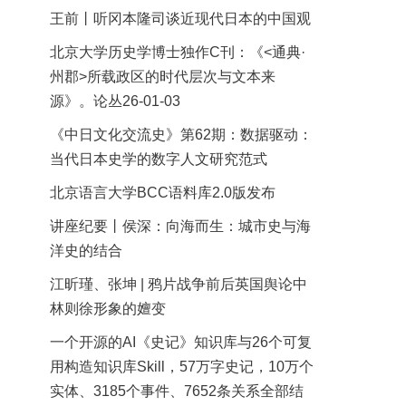
王前丨听冈本隆司谈近现代日本的中国观
北京大学历史学博士独作C刊：《<通典·
州郡>所载政区的时代层次与文本来
源》。论丛26-01-03
《中日文化交流史》第62期：数据驱动：
当代日本史学的数字人文研究范式
北京语言大学BCC语料库2.0版发布
讲座纪要丨侯深：向海而生：城市史与海
洋史的结合
江昕瑾、张坤 | 鸦片战争前后英国舆论中
林则徐形象的嬗变
一个开源的AI《史记》知识库与26个可复
用构造知识库Skill，57万字史记，10万个
实体、3185个事件、7652条关系全部结