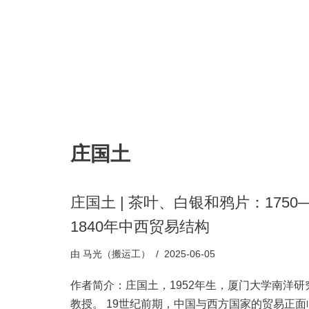
跳
至
正
文
庄国土
庄国土 | 茶叶、白银和鸦片：1750
1840年中西贸易结构
由
马光（搬运工）
2025-06-05
作者简介：庄国土，1952年生，厦门大学南洋研
教授。 19世纪前期，中国与西方国家的贸易正面