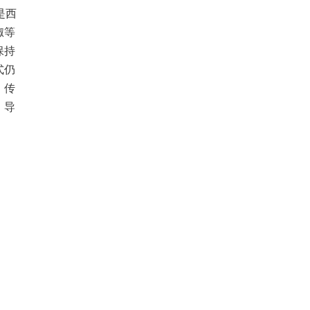
是西
椒等
保持
式仍
，传
，导