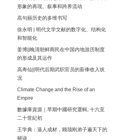
形象的再现、叙事和跨界流动
高句丽历史的多维书写
徐永明 | 明代文学文献的数字化、结构化
和智能化
姜博||晚清朝鲜商民在中国内地游历制度
的形成及其运作
高寿仙||明代后期武职官员的薪俸收入状
况
Climate Change and the Rise of an
Empire
數據庫資源｜早期中國研究選輯, 十六至
二十世紀初
王学典：逼人成材，顾颉刚弟子遍天下的
秘诀