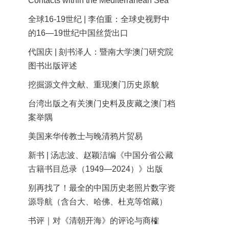
Contacts within the Mediterranean Sea
全球16-19世纪 | 李伯重：全球史视野中
的16—19世纪中国丝货出口
代国庆 | 刻书泽人：暨南大学澳门研究院
图书出版评述
挖掘源文件文献、重现澳门历史原貌
台湾出版之有关澳门史料及庋藏之澳门档
案举隅
美国来华传教士与晚清鸦片贸易
新书 | 汤志波、赵颖洁编《中国分省公藏
古籍书目总录（1949—2024）》出版
别再找了！最全的中国历史老照片数字资
源导航（含台大、哈佛、杜克等馆藏）
书评｜对《清朝开海》的评论与商榷