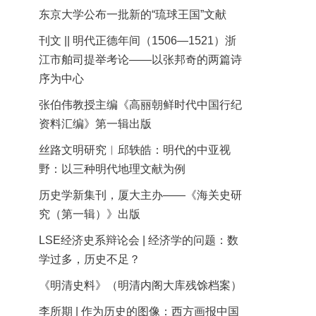
东京大学公布一批新的“琉球王国”文献
刊文 || 明代正德年间（1506—1521）浙
江市舶司提举考论——以张邦奇的两篇诗
序为中心
张伯伟教授主编《高丽朝鲜时代中国行纪
资料汇编》第一辑出版
丝路文明研究︱邱轶皓：明代的中亚视
野：以三种明代地理文献为例
历史学新集刊，厦大主办——《海关史研
究（第一辑）》出版
LSE经济史系辩论会 | 经济学的问题：数
学过多，历史不足？
《明清史料》（明清内阁大库残馀档案）
李所期 | 作为历史的图像：西方画报中国