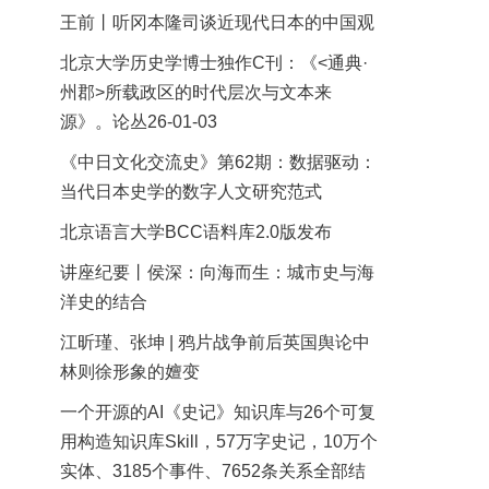
王前丨听冈本隆司谈近现代日本的中国观
北京大学历史学博士独作C刊：《<通典·
州郡>所载政区的时代层次与文本来
源》。论丛26-01-03
《中日文化交流史》第62期：数据驱动：
当代日本史学的数字人文研究范式
北京语言大学BCC语料库2.0版发布
讲座纪要丨侯深：向海而生：城市史与海
洋史的结合
江昕瑾、张坤 | 鸦片战争前后英国舆论中
林则徐形象的嬗变
一个开源的AI《史记》知识库与26个可复
用构造知识库Skill，57万字史记，10万个
实体、3185个事件、7652条关系全部结