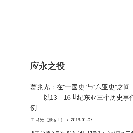
跳
至
正
文
应永之役
葛兆光：在“一国史”与“东亚史”之间
——以13—16世纪东亚三个历史事
例
由
马光（搬运工）
2019-01-07