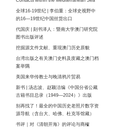
Contacts within the Mediterranean Sea
全球16-19世纪 | 李伯重：全球史视野中
的16—19世纪中国丝货出口
代国庆 | 刻书泽人：暨南大学澳门研究院
图书出版评述
挖掘源文件文献、重现澳门历史原貌
台湾出版之有关澳门史料及庋藏之澳门档
案举隅
美国来华传教士与晚清鸦片贸易
新书 | 汤志波、赵颖洁编《中国分省公藏
古籍书目总录（1949—2024）》出版
别再找了！最全的中国历史老照片数字资
源导航（含台大、哈佛、杜克等馆藏）
书评｜对《清朝开海》的评论与商榷