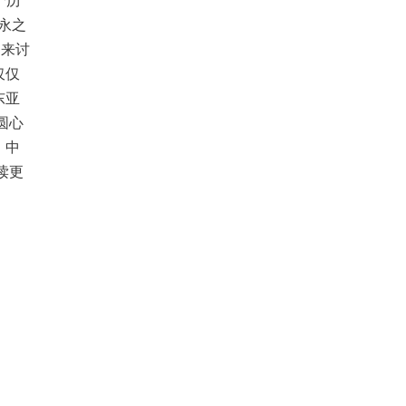
个历
应永之
，来讨
仅仅
东亚
圆心
，中
读更