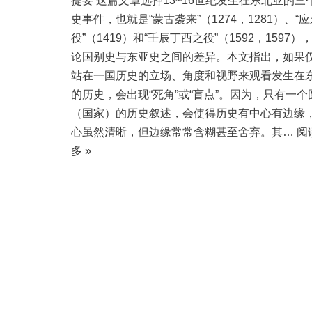
提要 这篇文章选择13~16世纪发生在东北亚的三
史事件，也就是“蒙古袭来”（1274，1281）、“
役”（1419）和“壬辰丁酉之役”（1592，1597）
论国别史与东亚史之间的差异。本文指出，如果
站在一国历史的立场、角度和视野来观看发生在
的历史，会出现“死角”或“盲点”。因为，只有一个
（国家）的历史叙述，会使得历史有中心有边缘
心虽然清晰，但边缘常常含糊甚至舍弃。其…
阅
多 »