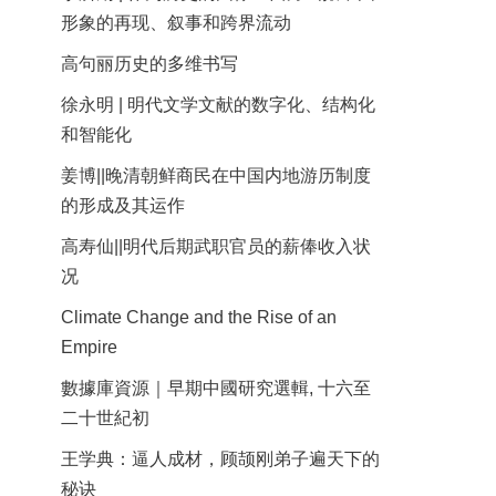
形象的再现、叙事和跨界流动
高句丽历史的多维书写
徐永明 | 明代文学文献的数字化、结构化
和智能化
姜博||晚清朝鲜商民在中国内地游历制度
的形成及其运作
高寿仙||明代后期武职官员的薪俸收入状
况
Climate Change and the Rise of an
Empire
數據庫資源｜早期中國研究選輯, 十六至
二十世紀初
王学典：逼人成材，顾颉刚弟子遍天下的
秘诀