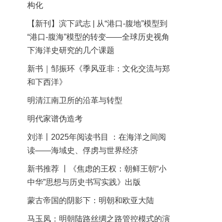
构化
【新刊】滨下武志 | 从“港口-腹地”模型到
“港口-腹海”模型的转变——全球历史视角
下海洋史研究的几个课题
新书｜邹振环《季风亚非：文化交流与郑
和下西洋》
明清江南卫所的沿革与转型
明代家谱伪造考
刘洋丨2025年阅读书目 ：在海洋之间阅
读——海域史、俘虏与世界经济
新书推荐 丨《焦虑的王权：朝鲜王朝“小
中华”思想与历史书写实践》出版
蒙古帝国的阴影下：明朝和欧亚大陆
马玉凤：明朝陆路丝绸之路管控模式的演