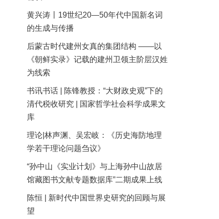
黄兴涛丨19世纪20—50年代中国新名词
的生成与传播
后蒙古时代建州女真的集团结构 ——以
《朝鲜实录》记载的建州卫领主阶层汉姓
为线索
书讯书话 | 陈锋教授：“大财政史观”下的
清代税收研究 | 国家哲学社会科学成果文
库
理论|林声渊、吴宏岐：《历史海防地理
学若干理论问题刍议》
“孙中山《实业计划》与上海孙中山故居
馆藏图书文献专题数据库”二期成果上线
陈恒 | 新时代中国世界史研究的回顾与展
望