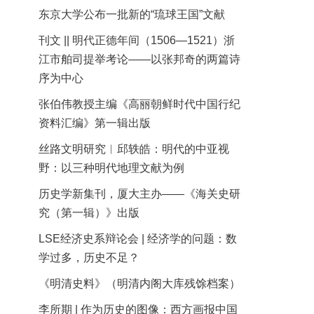
东京大学公布一批新的“琉球王国”文献
刊文 || 明代正德年间（1506—1521）浙
江市舶司提举考论——以张邦奇的两篇诗
序为中心
张伯伟教授主编《高丽朝鲜时代中国行纪
资料汇编》第一辑出版
丝路文明研究︱邱轶皓：明代的中亚视
野：以三种明代地理文献为例
历史学新集刊，厦大主办——《海关史研
究（第一辑）》出版
LSE经济史系辩论会 | 经济学的问题：数
学过多，历史不足？
《明清史料》（明清内阁大库残馀档案）
李所期 | 作为历史的图像：西方画报中国