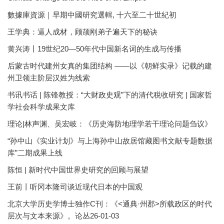
數據庫資源｜早期中國研究選輯, 十六至二十世紀初
王学典：逼人成材，顾颉刚弟子遍天下的秘诀
黄兴涛丨19世纪20—50年代中国新名词的生成与传播
后蒙古时代建州女真的集团结构 ——以《朝鲜实录》记载的建
州卫领主阶层汉姓为线索
书讯书话 | 陈锋教授：“大财政史观”下的清代税收研究 | 国家哲
学社会科学成果文库
理论|林声渊、吴宏岐：《历史海防地理学若干理论问题刍议》
“孙中山《实业计划》与上海孙中山故居馆藏图书文献专题数据
库”二期成果上线
陈恒 | 新时代中国世界史研究的回顾与展望
王前丨听冈本隆司谈近现代日本的中国观
北京大学历史学博士独作C刊：《<通典·州郡>所载政区的时代
层次与文本来源》。论丛26-01-03