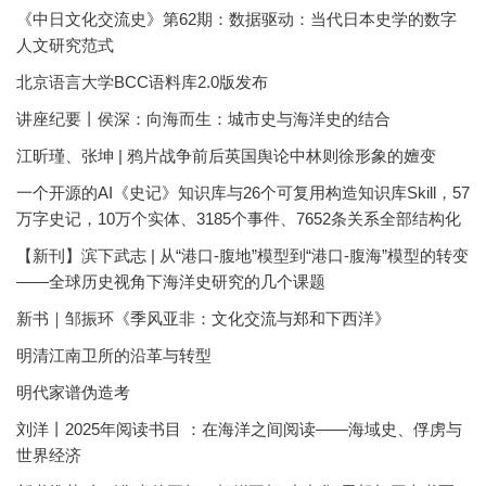
《中日文化交流史》第62期：数据驱动：当代日本史学的数字
人文研究范式
北京语言大学BCC语料库2.0版发布
讲座纪要丨侯深：向海而生：城市史与海洋史的结合
江昕瑾、张坤 | 鸦片战争前后英国舆论中林则徐形象的嬗变
一个开源的AI《史记》知识库与26个可复用构造知识库Skill，57
万字史记，10万个实体、3185个事件、7652条关系全部结构化
【新刊】滨下武志 | 从“港口-腹地”模型到“港口-腹海”模型的转变
——全球历史视角下海洋史研究的几个课题
新书｜邹振环《季风亚非：文化交流与郑和下西洋》
明清江南卫所的沿革与转型
明代家谱伪造考
刘洋丨2025年阅读书目 ：在海洋之间阅读——海域史、俘虏与
世界经济