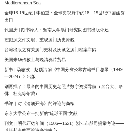
Mediterranean Sea
全球16-19世纪 | 李伯重：全球史视野中的16—19世纪中国丝货
出口
代国庆 | 刻书泽人：暨南大学澳门研究院图书出版评述
挖掘源文件文献、重现澳门历史原貌
台湾出版之有关澳门史料及庋藏之澳门档案举隅
美国来华传教士与晚清鸦片贸易
新书 | 汤志波、赵颖洁编《中国分省公藏古籍书目总录（1949
—2024）》出版
别再找了！最全的中国历史老照片数字资源导航（含台大、哈
佛、杜克等馆藏）
书评｜对《清朝开海》的评论与商榷
东京大学公布一批新的“琉球王国”文献
刊文 || 明代正德年间（1506—1521）浙江市舶司提举考论——
以张邦奇的两篇诗序为中心