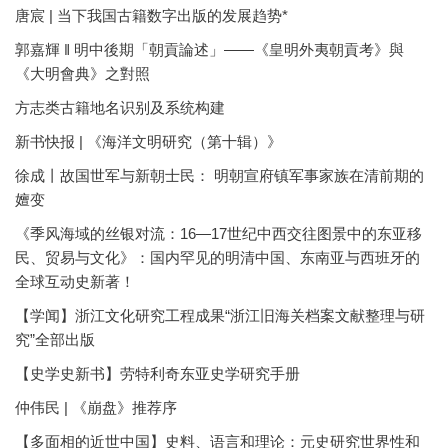
唐宸 | 当下我国古籍数字出版的发展趋势*
郭嘉輝 ‖ 明中後期「朝貢論述」——《皇明外夷朝貢考》與
《大明會典》之對照
方志类古籍地名识别及系统构建
新书快报 | 《海洋文明研究（第十辑）》
徐成丨故国世军与新朝士民： 明朝宣府镇军事家族在清前期的
嬗变
《季风海域的丝银对流：16—17世纪中西交往图景中的东亚移
民、贸易与文化》：国内罕见的明清中国、东南亚与西班牙的
全球互动史新著！
【学闻】浙江文化研究工程成果“浙江旧海关档案文献整理与研
究”全部出版
【史学史新书】劳特利奇东亚史学研究手册
仲伟民 | 《崩盘》推荐序
【多面相的近世中国】史料、语言和理论：元史研究世界性和