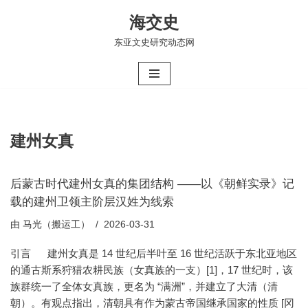
海交史
跳
东亚文史研究动态网
至
正
文
建州女真
后蒙古时代建州女真的集团结构 ——以《朝鲜实录》记
载的建州卫领主阶层汉姓为线索
由
马光（搬运工）
2026-03-31
引言 建州女真是 14 世纪后半叶至 16 世纪活跃于东北亚地区
的通古斯系狩猎农耕民族（女真族的一支）[1]，17 世纪时，该
族群统一了全体女真族，更名为 “满洲”，并建立了大清（清
朝）。有观点指出，清朝具有作为蒙古帝国继承国家的性质 [冈