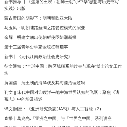
新书推荐 丨《焦虑的王权：朝鲜王朝“小中华”思想与历史书写
实践》出版
蒙古帝国的阴影下：明朝和欧亚大陆
马玉凤：明朝陆路丝绸之路管控模式的演变
余辉｜明建文朝出使朝鲜使臣陆颙新探
第十三届青年史学家论坛征稿启事
新书丨《元代江南政治社会史研究》
征文通知：“全球中国：跨区域联系的过去与现在”博士论文工作
坊
黄国信｜清王朝的海洋观及其海疆治理逻辑
刊文 || 宋代中国对印度洋—地中海世界认知的飞跃：聚焦《诸
蕃志》中的埃及描述
译文|回应：《亚洲研究杂志(JAS)》与人工智能（2）
直播丨葛兆光:「亚洲之中国」与「世界之中国」系列讲座