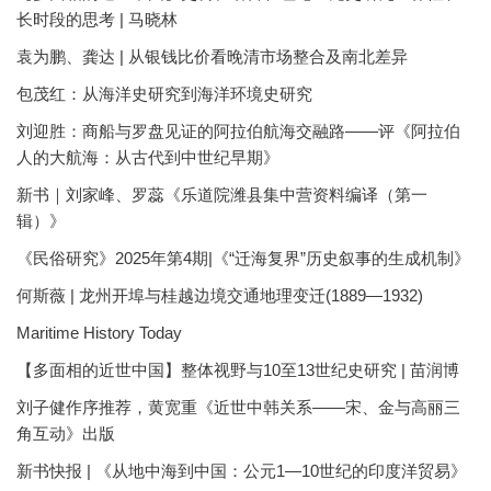
长时段的思考 | 马晓林
袁为鹏、龚达 | 从银钱比价看晚清市场整合及南北差异
包茂红：从海洋史研究到海洋环境史研究
刘迎胜：商船与罗盘见证的阿拉伯航海交融路——评《阿拉伯
人的大航海：从古代到中世纪早期》
新书｜刘家峰、罗蕊《乐道院潍县集中营资料编译（第一
辑）》
《民俗研究》2025年第4期|《“迁海复界”历史叙事的生成机制》
何斯薇 | 龙州开埠与桂越边境交通地理变迁(1889—1932)
Maritime History Today
【多面相的近世中国】整体视野与10至13世纪史研究 | 苗润博
刘子健作序推荐，黄宽重《近世中韩关系——宋、金与高丽三
角互动》出版
新书快报 | 《从地中海到中国：公元1—10世纪的印度洋贸易》