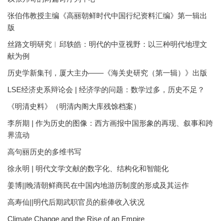
张伯伟教授主编《高丽朝鲜时代中国行纪资料汇编》第一辑出
版
丝路文明研究︱邱轶皓：明代的中亚视野：以三种明代地理文
献为例
历史学新集刊，厦大主办——《海关史研究（第一辑）》出版
LSE经济史系辩论会 | 经济学的问题：数学过多，历史不足？
《明清史料》（明清内阁大库残馀档案）
李所期 | 作为历史的图像：西方画报中国形象的再现、叙事和跨
界流动
高句丽历史的多维书写
徐永明 | 明代文学文献的数字化、结构化和智能化
姜博||晚清朝鲜商民在中国内地游历制度的形成及其运作
高寿仙||明代后期武职官员的薪俸收入状况
Climate Change and the Rise of an Empire