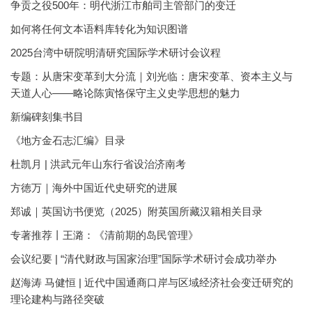
争贡之役500年：明代浙江市舶司主管部门的变迁
如何将任何文本语料库转化为知识图谱
2025台湾中研院明清研究国际学术研讨会议程
专题：从唐宋变革到大分流｜刘光临：唐宋变革、资本主义与
天道人心——略论陈寅恪保守主义史学思想的魅力
新编碑刻集书目
《地方金石志汇编》目录
杜凯月 | 洪武元年山东行省设治济南考
方徳万｜海外中国近代史研究的进展
郑诚｜英国访书便览（2025）附英国所藏汉籍相关目录
专著推荐丨王潞：《清前期的岛民管理》
会议纪要 | “清代财政与国家治理”国际学术研讨会成功举办
赵海涛 马健恒 | 近代中国通商口岸与区域经济社会变迁研究的
理论建构与路径突破