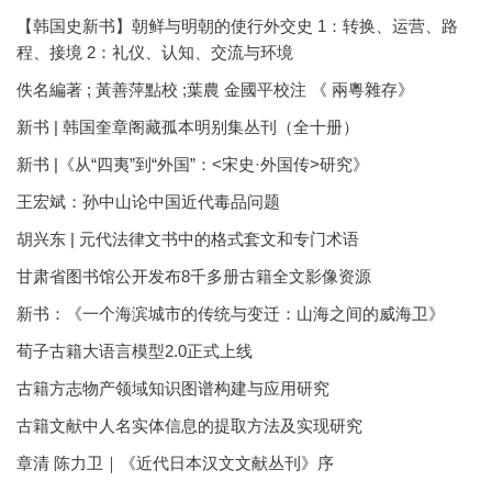
【韩国史新书】朝鲜与明朝的使行外交史 1：转换、运营、路
程、接境 2：礼仪、认知、交流与环境
佚名編著 ; 黃善萍點校 ;葉農 金國平校注 《 兩粵雜存》
新书 | 韩国奎章阁藏孤本明别集丛刊（全十册）
新书 |《从“四夷”到“外国”：<宋史·外国传>研究》
王宏斌：孙中山论中国近代毒品问题
胡兴东 | 元代法律文书中的格式套文和专门术语
甘肃省图书馆公开发布8千多册古籍全文影像资源
新书：《一个海滨城市的传统与变迁：山海之间的威海卫》
荀子古籍大语言模型2.0正式上线
古籍方志物产领域知识图谱构建与应用研究
古籍文献中人名实体信息的提取方法及实现研究
章清 陈力卫｜《近代日本汉文文献丛刊》序