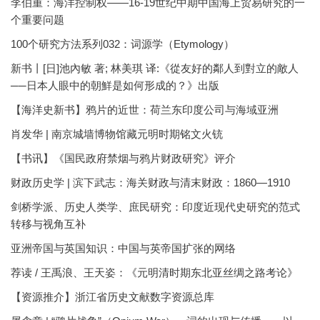
李伯重：海洋控制权——16-19世纪中期中国海上贸易研究的一
个重要问题
100个研究方法系列032：词源学（Etymology）
新书丨[日]池內敏 著; 林美琪 译:《從友好的鄰人到對立的敵人
──日本人眼中的朝鮮是如何形成的？》出版
【海洋史新书】鸦片的近世：荷兰东印度公司与海域亚洲
肖发华 | 南京城墙博物馆藏元明时期铭文火铳
【书讯】《国民政府禁烟与鸦片财政研究》评介
财政历史学 | 滨下武志：海关财政与清末财政：1860—1910
剑桥学派、历史人类学、庶民研究：印度近现代史研究的范式
转移与视角互补
亚洲帝国与英国知识：中国与英帝国扩张的网络
荐读 / 王禹浪、王天姿：《元明清时期东北亚丝绸之路考论》
【资源推介】浙江省历史文献数字资源总库