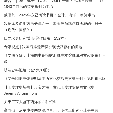
屠含章 | “鸦片战争”（Opium War）一词的出现与传播——以
1840年前后的英美报刊为中心
戴琳剑丨2025年东亚阅读书目：全球、海洋、朝鲜半岛
数据库及使用方法分享之一｜海关洋员魏尔特所藏的小册子
（近代中国相关）
日文宋史研究博论·著作目录（292本）
专家视点 | 我国海洋遗产保护现状及存在的问题
《文明互鉴：上海图书馆徐家汇藏书楼馆藏珍稀文献图录》目
录
明清史料汇编（全9集93册）
《梵蒂冈图书馆藏明清中西文化交流史文献丛刊》第四辑出版
【印度洋史新书】珍宝之海：古代印度洋贸易的文化史 |
Jeremy A. Simmons
关于三宝太监下西洋的几种资料
高寿仙｜从军事要塞到治理单元：明代卫所远不止是军营