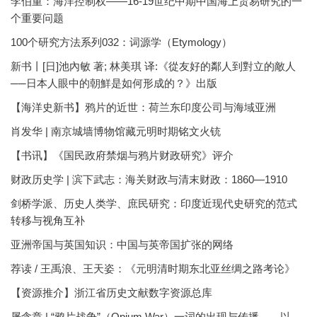
李伯重：海洋控制权——16-19世纪中期中国海上贸易研究的一
个重要问题
100个研究方法系列032：词源学（Etymology）
新书丨[日]池內敏 著; 林美琪 译:《從友好的鄰人到對立的敵人
──日本人眼中的朝鮮是如何形成的？》出版
【海洋史新书】鸦片的近世：荷兰东印度公司与海域亚洲
肖发华 | 南京城墙博物馆藏元明时期铭文火铳
【书讯】《国民政府禁烟与鸦片财政研究》评介
财政历史学 | 滨下武志：海关财政与清末财政：1860—1910
剑桥学派、历史人类学、庶民研究：印度近现代史研究的范式
转移与视角互补
亚洲帝国与英国知识：中国与英帝国扩张的网络
荐读 / 王禹浪、王天姿：《元明清时期东北亚丝绸之路考论》
【资源推介】浙江省历史文献数字资源总库
屠含章 | “鸦片战争”（Opium War）一词的出现与传播——以