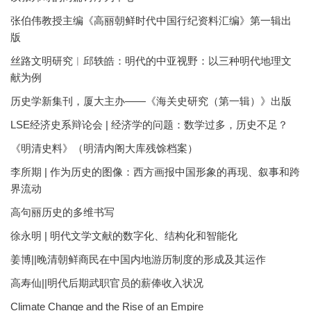
张伯伟教授主编《高丽朝鲜时代中国行纪资料汇编》第一辑出
版
丝路文明研究︱邱轶皓：明代的中亚视野：以三种明代地理文
献为例
历史学新集刊，厦大主办——《海关史研究（第一辑）》出版
LSE经济史系辩论会 | 经济学的问题：数学过多，历史不足？
《明清史料》（明清内阁大库残馀档案）
李所期 | 作为历史的图像：西方画报中国形象的再现、叙事和跨
界流动
高句丽历史的多维书写
徐永明 | 明代文学文献的数字化、结构化和智能化
姜博||晚清朝鲜商民在中国内地游历制度的形成及其运作
高寿仙||明代后期武职官员的薪俸收入状况
Climate Change and the Rise of an Empire