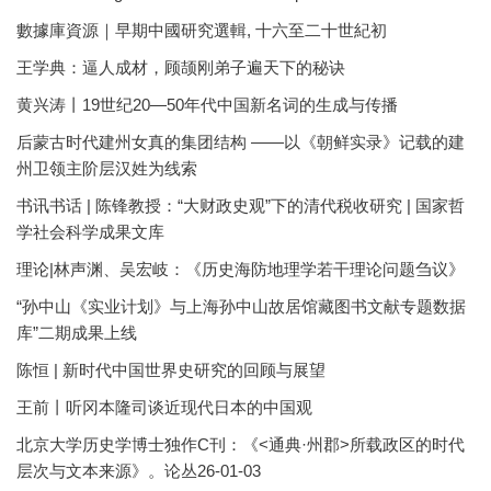
數據庫資源｜早期中國研究選輯, 十六至二十世紀初
王学典：逼人成材，顾颉刚弟子遍天下的秘诀
黄兴涛丨19世纪20—50年代中国新名词的生成与传播
后蒙古时代建州女真的集团结构 ——以《朝鲜实录》记载的建
州卫领主阶层汉姓为线索
书讯书话 | 陈锋教授：“大财政史观”下的清代税收研究 | 国家哲
学社会科学成果文库
理论|林声渊、吴宏岐：《历史海防地理学若干理论问题刍议》
“孙中山《实业计划》与上海孙中山故居馆藏图书文献专题数据
库”二期成果上线
陈恒 | 新时代中国世界史研究的回顾与展望
王前丨听冈本隆司谈近现代日本的中国观
北京大学历史学博士独作C刊：《<通典·州郡>所载政区的时代
层次与文本来源》。论丛26-01-03