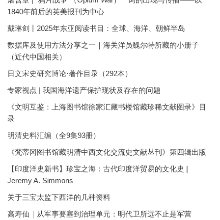
1840年前后的英美报刊为中心
戴琳剑丨2025年东亚阅读书目：全球、海洋、朝鲜半岛
数据库及使用方法分享之一｜海关洋员魏尔特所藏的小册子
（近代中国相关）
日文宋史研究博论·著作目录（292本）
专家视点 | 我国海洋遗产保护现状及存在的问题
《文明互鉴：上海图书馆徐家汇藏书楼馆藏珍稀文献图录》目
录
明清史料汇编（全9集93册）
《梵蒂冈图书馆藏明清中西文化交流史文献丛刊》第四辑出版
【印度洋史新书】珍宝之海：古代印度洋贸易的文化史 |
Jeremy A. Simmons
关于三宝太监下西洋的几种资料
高寿仙｜从军事要塞到治理单元：明代卫所远不止是军营