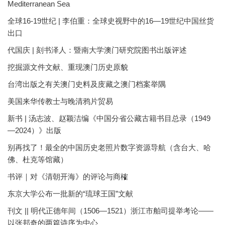
Mediterranean Sea
全球16-19世纪 | 李伯重：全球史视野中的16—19世纪中国丝货
出口
代国庆 | 刻书泽人：暨南大学澳门研究院图书出版评述
挖掘源文件文献、重现澳门历史原貌
台湾出版之有关澳门史料及庋藏之澳门档案举隅
美国来华传教士与晚清鸦片贸易
新书 | 汤志波、赵颖洁编《中国分省公藏古籍书目总录（1949
—2024）》出版
别再找了！最全的中国历史老照片数字资源导航（含台大、哈
佛、杜克等馆藏）
书评｜对《清朝开海》的评论与商榷
东京大学公布一批新的“琉球王国”文献
刊文 || 明代正德年间（1506—1521）浙江市舶司提举考论——
以张邦奇的两篇诗序为中心