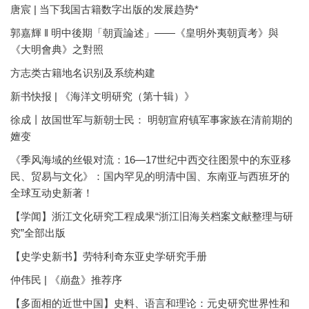
唐宸 | 当下我国古籍数字出版的发展趋势*
郭嘉輝 ‖ 明中後期「朝貢論述」——《皇明外夷朝貢考》與
《大明會典》之對照
方志类古籍地名识别及系统构建
新书快报 | 《海洋文明研究（第十辑）》
徐成丨故国世军与新朝士民： 明朝宣府镇军事家族在清前期的
嬗变
《季风海域的丝银对流：16—17世纪中西交往图景中的东亚移
民、贸易与文化》：国内罕见的明清中国、东南亚与西班牙的
全球互动史新著！
【学闻】浙江文化研究工程成果“浙江旧海关档案文献整理与研
究”全部出版
【史学史新书】劳特利奇东亚史学研究手册
仲伟民 | 《崩盘》推荐序
【多面相的近世中国】史料、语言和理论：元史研究世界性和