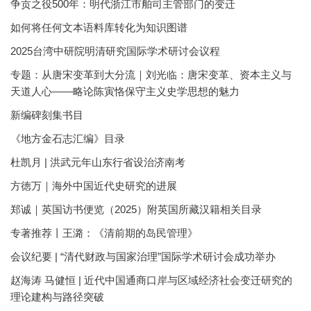
争贡之役500年：明代浙江市舶司主管部门的变迁
如何将任何文本语料库转化为知识图谱
2025台湾中研院明清研究国际学术研讨会议程
专题：从唐宋变革到大分流｜刘光临：唐宋变革、资本主义与
天道人心——略论陈寅恪保守主义史学思想的魅力
新编碑刻集书目
《地方金石志汇编》目录
杜凯月 | 洪武元年山东行省设治济南考
方徳万｜海外中国近代史研究的进展
郑诚｜英国访书便览（2025）附英国所藏汉籍相关目录
专著推荐丨王潞：《清前期的岛民管理》
会议纪要 | “清代财政与国家治理”国际学术研讨会成功举办
赵海涛 马健恒 | 近代中国通商口岸与区域经济社会变迁研究的
理论建构与路径突破