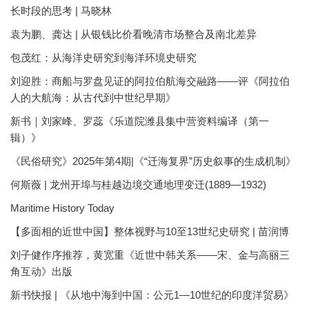
长时段的思考 | 马晓林
袁为鹏、龚达 | 从银钱比价看晚清市场整合及南北差异
包茂红：从海洋史研究到海洋环境史研究
刘迎胜：商船与罗盘见证的阿拉伯航海交融路——评《阿拉伯
人的大航海：从古代到中世纪早期》
新书｜刘家峰、罗蕊《乐道院潍县集中营资料编译（第一
辑）》
《民俗研究》2025年第4期|《“迁海复界”历史叙事的生成机制》
何斯薇 | 龙州开埠与桂越边境交通地理变迁(1889—1932)
Maritime History Today
【多面相的近世中国】整体视野与10至13世纪史研究 | 苗润博
刘子健作序推荐，黄宽重《近世中韩关系——宋、金与高丽三
角互动》出版
新书快报 | 《从地中海到中国：公元1—10世纪的印度洋贸易》