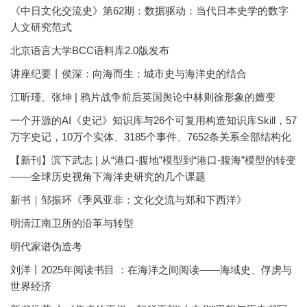
《中日文化交流史》第62期：数据驱动：当代日本史学的数字
人文研究范式
北京语言大学BCC语料库2.0版发布
讲座纪要丨侯深：向海而生：城市史与海洋史的结合
江昕瑾、张坤 | 鸦片战争前后英国舆论中林则徐形象的嬗变
一个开源的AI《史记》知识库与26个可复用构造知识库Skill，57
万字史记，10万个实体、3185个事件、7652条关系全部结构化
【新刊】滨下武志 | 从“港口-腹地”模型到“港口-腹海”模型的转变
——全球历史视角下海洋史研究的几个课题
新书｜邹振环《季风亚非：文化交流与郑和下西洋》
明清江南卫所的沿革与转型
明代家谱伪造考
刘洋丨2025年阅读书目 ：在海洋之间阅读——海域史、俘虏与
世界经济