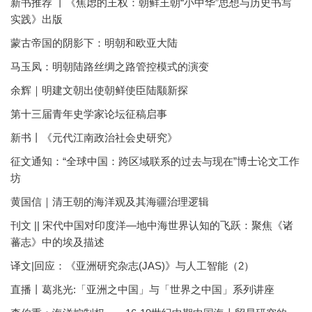
新书推荐 丨《焦虑的王权：朝鲜王朝“小中华”思想与历史书写
实践》出版
蒙古帝国的阴影下：明朝和欧亚大陆
马玉凤：明朝陆路丝绸之路管控模式的演变
余辉｜明建文朝出使朝鲜使臣陆颙新探
第十三届青年史学家论坛征稿启事
新书丨《元代江南政治社会史研究》
征文通知：“全球中国：跨区域联系的过去与现在”博士论文工作
坊
黄国信｜清王朝的海洋观及其海疆治理逻辑
刊文 || 宋代中国对印度洋—地中海世界认知的飞跃：聚焦《诸
蕃志》中的埃及描述
译文|回应：《亚洲研究杂志(JAS)》与人工智能（2）
直播丨葛兆光:「亚洲之中国」与「世界之中国」系列讲座