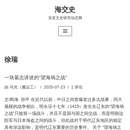
海交史
跳
东亚文史研究动态网
至
正
文
徐瑞
一块墓志讲述的“望海埚之战”
由
马光（搬运工）
2020-07-23
1 评论
文/阎海 孙平 在近代以前，中日之间曾爆发过多次战事，同大
规模的战争相比，明永乐十七年（1419）发生在辽东的“望海埚
之战”只能算一场战斗，并且不是国与国之间交战，而是明朝边
防军与日本海盗之间的战斗，但此战对于明代辽东地区的稳定
具有深远影响，是明代辽东重要的历史事件。 关于 “望海埚之