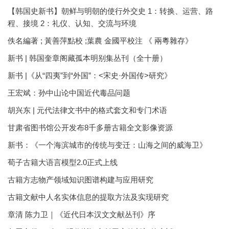
【韩国史新书】朝鲜与明朝的使行外交史 1：转换、运营、路
程、接境 2：礼仪、认知、交流与环境
佚名編著 ; 黃善萍點校 ;葉農 金國平校注 《 兩粵雜存》
新书 | 韩国奎章阁藏孤本明别集丛刊（全十册）
新书 |《从“四夷”到“外国”：<宋史·外国传>研究》
王宏斌：孙中山论中国近代毒品问题
胡兴东 | 元代法律文书中的格式套文和专门术语
甘肃省图书馆公开发布8千多册古籍全文影像资源
新书：《一个海滨城市的传统与变迁：山海之间的威海卫》
荀子古籍大语言模型2.0正式上线
古籍方志物产领域知识图谱构建与应用研究
古籍文献中人名实体信息的提取方法及实现研究
章清 陈力卫｜《近代日本汉文文献丛刊》序