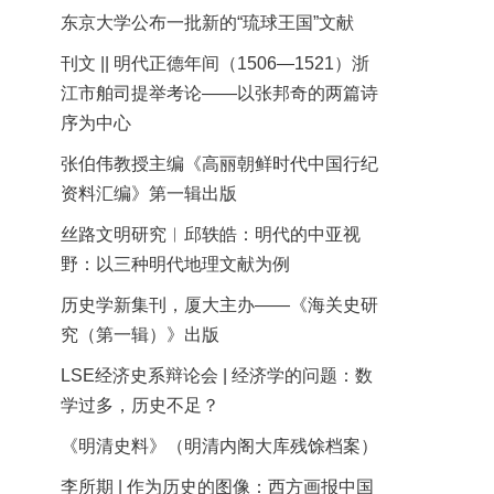
东京大学公布一批新的“琉球王国”文献
刊文 || 明代正德年间（1506—1521）浙
江市舶司提举考论——以张邦奇的两篇诗
序为中心
张伯伟教授主编《高丽朝鲜时代中国行纪
资料汇编》第一辑出版
丝路文明研究︱邱轶皓：明代的中亚视
野：以三种明代地理文献为例
历史学新集刊，厦大主办——《海关史研
究（第一辑）》出版
LSE经济史系辩论会 | 经济学的问题：数
学过多，历史不足？
《明清史料》（明清内阁大库残馀档案）
李所期 | 作为历史的图像：西方画报中国