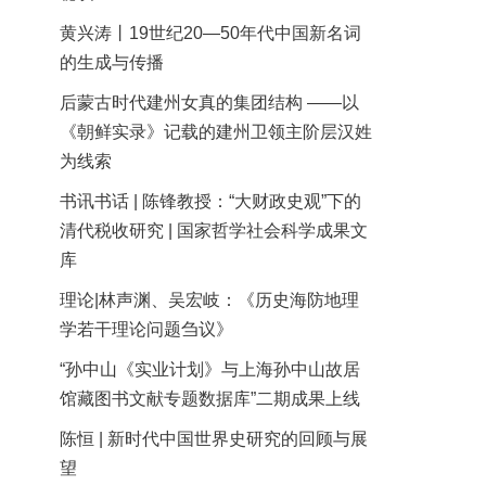
黄兴涛丨19世纪20—50年代中国新名词
的生成与传播
后蒙古时代建州女真的集团结构 ——以
《朝鲜实录》记载的建州卫领主阶层汉姓
为线索
书讯书话 | 陈锋教授：“大财政史观”下的
清代税收研究 | 国家哲学社会科学成果文
库
理论|林声渊、吴宏岐：《历史海防地理
学若干理论问题刍议》
“孙中山《实业计划》与上海孙中山故居
馆藏图书文献专题数据库”二期成果上线
陈恒 | 新时代中国世界史研究的回顾与展
望