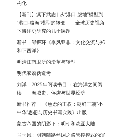
构化
【新刊】滨下武志 | 从“港口-腹地”模型到
“港口-腹海”模型的转变——全球历史视角
下海洋史研究的几个课题
新书｜邹振环《季风亚非：文化交流与郑
和下西洋》
明清江南卫所的沿革与转型
明代家谱伪造考
刘洋丨2025年阅读书目 ：在海洋之间阅
读——海域史、俘虏与世界经济
新书推荐 丨《焦虑的王权：朝鲜王朝“小
中华”思想与历史书写实践》出版
蒙古帝国的阴影下：明朝和欧亚大陆
马玉凤：明朝陆路丝绸之路管控模式的演