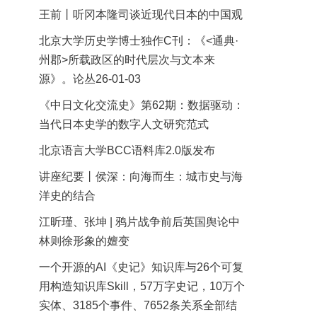
王前丨听冈本隆司谈近现代日本的中国观
北京大学历史学博士独作C刊：《<通典·
州郡>所载政区的时代层次与文本来
源》。论丛26-01-03
《中日文化交流史》第62期：数据驱动：
当代日本史学的数字人文研究范式
北京语言大学BCC语料库2.0版发布
讲座纪要丨侯深：向海而生：城市史与海
洋史的结合
江昕瑾、张坤 | 鸦片战争前后英国舆论中
林则徐形象的嬗变
一个开源的AI《史记》知识库与26个可复
用构造知识库Skill，57万字史记，10万个
实体、3185个事件、7652条关系全部结