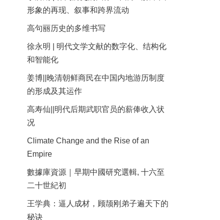
形象的再现、叙事和跨界流动
高句丽历史的多维书写
徐永明 | 明代文学文献的数字化、结构化
和智能化
姜博||晚清朝鲜商民在中国内地游历制度
的形成及其运作
高寿仙||明代后期武职官员的薪俸收入状
况
Climate Change and the Rise of an
Empire
數據庫資源｜早期中國研究選輯, 十六至
二十世紀初
王学典：逼人成材，顾颉刚弟子遍天下的
秘诀