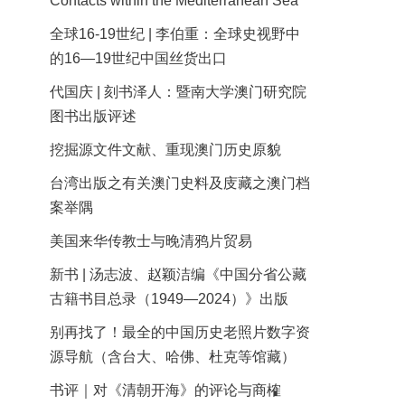
Contacts within the Mediterranean Sea
全球16-19世纪 | 李伯重：全球史视野中
的16—19世纪中国丝货出口
代国庆 | 刻书泽人：暨南大学澳门研究院
图书出版评述
挖掘源文件文献、重现澳门历史原貌
台湾出版之有关澳门史料及庋藏之澳门档
案举隅
美国来华传教士与晚清鸦片贸易
新书 | 汤志波、赵颖洁编《中国分省公藏
古籍书目总录（1949—2024）》出版
别再找了！最全的中国历史老照片数字资
源导航（含台大、哈佛、杜克等馆藏）
书评｜对《清朝开海》的评论与商榷