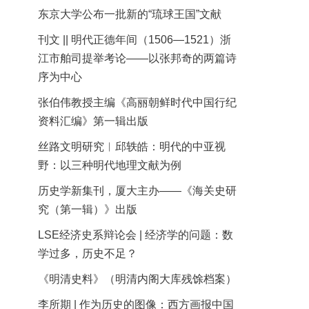
东京大学公布一批新的“琉球王国”文献
刊文 || 明代正德年间（1506—1521）浙
江市舶司提举考论——以张邦奇的两篇诗
序为中心
张伯伟教授主编《高丽朝鲜时代中国行纪
资料汇编》第一辑出版
丝路文明研究︱邱轶皓：明代的中亚视
野：以三种明代地理文献为例
历史学新集刊，厦大主办——《海关史研
究（第一辑）》出版
LSE经济史系辩论会 | 经济学的问题：数
学过多，历史不足？
《明清史料》（明清内阁大库残馀档案）
李所期 | 作为历史的图像：西方画报中国