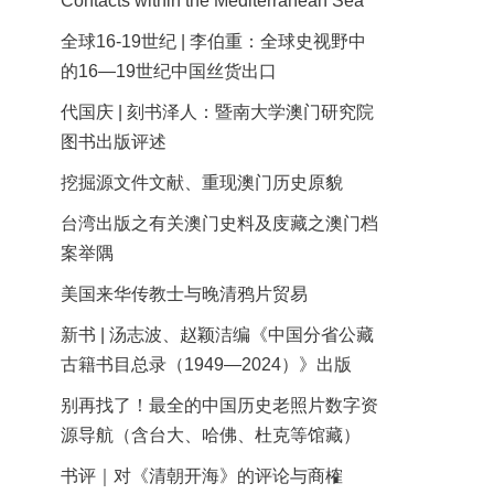
Contacts within the Mediterranean Sea
全球16-19世纪 | 李伯重：全球史视野中
的16—19世纪中国丝货出口
代国庆 | 刻书泽人：暨南大学澳门研究院
图书出版评述
挖掘源文件文献、重现澳门历史原貌
台湾出版之有关澳门史料及庋藏之澳门档
案举隅
美国来华传教士与晚清鸦片贸易
新书 | 汤志波、赵颖洁编《中国分省公藏
古籍书目总录（1949—2024）》出版
别再找了！最全的中国历史老照片数字资
源导航（含台大、哈佛、杜克等馆藏）
书评｜对《清朝开海》的评论与商榷