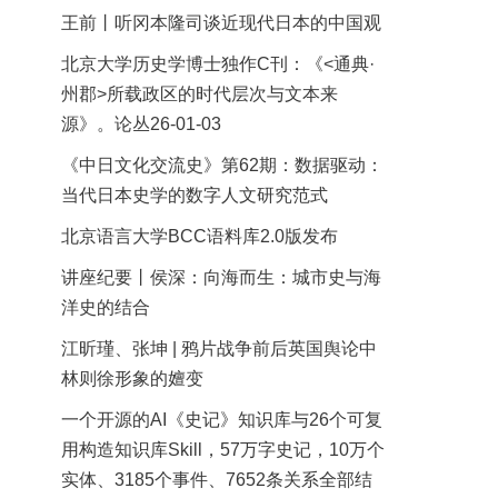
王前丨听冈本隆司谈近现代日本的中国观
北京大学历史学博士独作C刊：《<通典·
州郡>所载政区的时代层次与文本来
源》。论丛26-01-03
《中日文化交流史》第62期：数据驱动：
当代日本史学的数字人文研究范式
北京语言大学BCC语料库2.0版发布
讲座纪要丨侯深：向海而生：城市史与海
洋史的结合
江昕瑾、张坤 | 鸦片战争前后英国舆论中
林则徐形象的嬗变
一个开源的AI《史记》知识库与26个可复
用构造知识库Skill，57万字史记，10万个
实体、3185个事件、7652条关系全部结