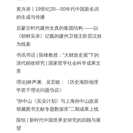
黄兴涛丨19世纪20—50年代中国新名词
的生成与传播
后蒙古时代建州女真的集团结构 ——以
《朝鲜实录》记载的建州卫领主阶层汉姓
为线索
书讯书话 | 陈锋教授：“大财政史观”下的
清代税收研究 | 国家哲学社会科学成果文
库
理论|林声渊、吴宏岐：《历史海防地理
学若干理论问题刍议》
“孙中山《实业计划》与上海孙中山故居
馆藏图书文献专题数据库”二期成果上线
陈恒 | 新时代中国世界史研究的回顾与展
望