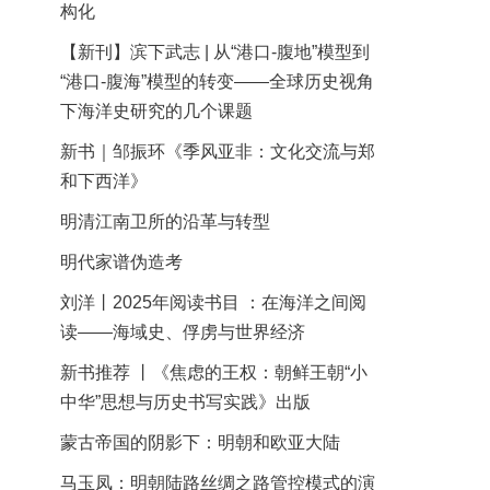
构化
【新刊】滨下武志 | 从“港口-腹地”模型到
“港口-腹海”模型的转变——全球历史视角
下海洋史研究的几个课题
新书｜邹振环《季风亚非：文化交流与郑
和下西洋》
明清江南卫所的沿革与转型
明代家谱伪造考
刘洋丨2025年阅读书目 ：在海洋之间阅
读——海域史、俘虏与世界经济
新书推荐 丨《焦虑的王权：朝鲜王朝“小
中华”思想与历史书写实践》出版
蒙古帝国的阴影下：明朝和欧亚大陆
马玉凤：明朝陆路丝绸之路管控模式的演