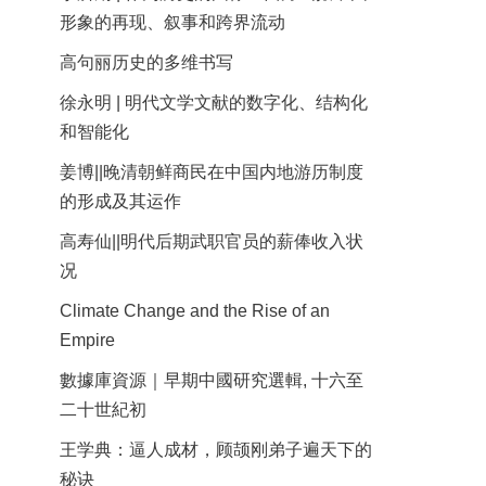
形象的再现、叙事和跨界流动
高句丽历史的多维书写
徐永明 | 明代文学文献的数字化、结构化
和智能化
姜博||晚清朝鲜商民在中国内地游历制度
的形成及其运作
高寿仙||明代后期武职官员的薪俸收入状
况
Climate Change and the Rise of an
Empire
數據庫資源｜早期中國研究選輯, 十六至
二十世紀初
王学典：逼人成材，顾颉刚弟子遍天下的
秘诀