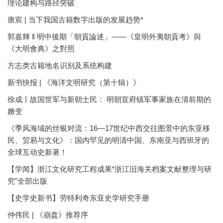
理论建构与路径突破
唐宸 | 当下我国古籍数字出版的发展趋势*
郭嘉輝 ‖ 明中後期「朝貢論述」——《皇明外夷朝貢考》與
《大明會典》之對照
方志类古籍地名识别及系统构建
新书快报 | 《海洋文明研究（第十辑）》
徐成丨故国世军与新朝士民： 明朝宣府镇军事家族在清前期的
嬗变
《季风海域的丝银对流：16—17世纪中西交往图景中的东亚移
民、贸易与文化》：国内罕见的明清中国、东南亚与西班牙的
全球互动史新著！
【学闻】浙江文化研究工程成果“浙江旧海关档案文献整理与研
究”全部出版
【史学史新书】劳特利奇东亚史学研究手册
仲伟民 | 《崩盘》推荐序