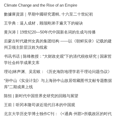
Climate Change and the Rise of an Empire
數據庫資源｜早期中國研究選輯, 十六至二十世紀初
王学典：逼人成材，顾颉刚弟子遍天下的秘诀
黄兴涛丨19世纪20—50年代中国新名词的生成与传播
后蒙古时代建州女真的集团结构 ——以《朝鲜实录》记载的建
州卫领主阶层汉姓为线索
书讯书话 | 陈锋教授：“大财政史观”下的清代税收研究 | 国家哲
学社会科学成果文库
理论|林声渊、吴宏岐：《历史海防地理学若干理论问题刍议》
“孙中山《实业计划》与上海孙中山故居馆藏图书文献专题数据
库”二期成果上线
陈恒 | 新时代中国世界史研究的回顾与展望
王前丨听冈本隆司谈近现代日本的中国观
北京大学历史学博士独作C刊：《<通典·州郡>所载政区的时代