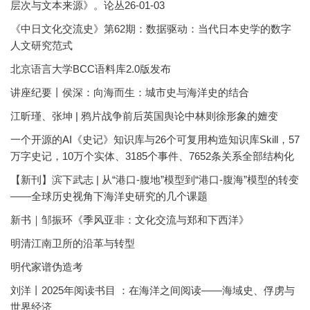
层次与文本来源》。论丛26-01-03
《中日文化交流史》第62期：数据驱动：当代日本史学的数字
人文研究范式
北京语言大学BCC语料库2.0版发布
讲座纪要丨侯深：向海而生：城市史与海洋史的结合
江昕瑾、张坤 | 鸦片战争前后英国舆论中林则徐形象的嬗变
一个开源的AI《史记》知识库与26个可复用构造知识库Skill，57
万字史记，10万个实体、3185个事件、7652条关系全部结构化
【新刊】滨下武志 | 从“港口-腹地”模型到“港口-腹海”模型的转变
——全球历史视角下海洋史研究的几个课题
新书｜邹振环《季风亚非：文化交流与郑和下西洋》
明清江南卫所的沿革与转型
明代家谱伪造考
刘洋丨2025年阅读书目 ：在海洋之间阅读——海域史、俘虏与
世界经济