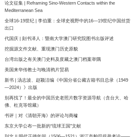
论文征集 | Reframing Sino-Western Contacts within the
Mediterranean Sea
全球16-19世纪 | 李伯重：全球史视野中的16—19世纪中国丝货
出口
代国庆 | 刻书泽人：暨南大学澳门研究院图书出版评述
挖掘源文件文献、重现澳门历史原貌
台湾出版之有关澳门史料及庋藏之澳门档案举隅
美国来华传教士与晚清鸦片贸易
新书 | 汤志波、赵颖洁编《中国分省公藏古籍书目总录（1949
—2024）》出版
别再找了！最全的中国历史老照片数字资源导航（含台大、哈
佛、杜克等馆藏）
书评｜对《清朝开海》的评论与商榷
东京大学公布一批新的“琉球王国”文献
刊文 || 明代正德年间（1506—1521）浙江市舶司提举考论——