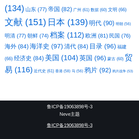
(134)
帝国
(82)
山东
(77)
文明
(66)
广州
(61)
数据
(60)
文献
(151)
日本
(139)
明代
(90)
明朝
(56)
档案
(112)
明清
(77)
欧洲
(81)
民国
(76)
朝鲜
(74)
海洋史
(97)
目录
(96)
海外
(84)
清代
(84)
福建
贸
美国
(104)
英国
(96)
经济史
(84)
(66)
蒙古
(60)
易
(116)
鸦片
(92)
近代史
(61)
香港
(58)
马
(56)
鸦片战争
(53)
鲁ICP备19063898号-3
Neve主题
鲁ICP备19063898号-3