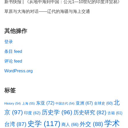
新书快报 | 《从地中海到中国：公元1—10世纪的印度洋贸易》
草原与大海的对话——辽代的海疆与海上交通
其他操作
登录
条目 feed
评论 feed
WordPress.org
标签
北
东亚
(72)
亚洲
(67)
全球史
(60)
History
(54)
上海
(55)
中国古代
(54)
京
(97)
历史学
(96)
历史研究
(82)
印度
(62)
古籍
(61)
学术
史学
(117)
台湾
(87)
外交
(88)
商人
(66)