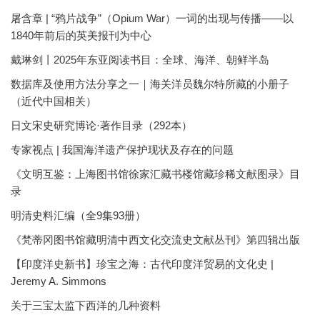
屠含章 | “鸦片战争”（Opium War）一词的出现与传播——以
1840年前后的英美报刊为中心
戴琳剑丨2025年东亚阅读书目：全球、海洋、朝鲜半岛
数据库及使用方法分享之一｜海关洋员魏尔特所藏的小册子
（近代中国相关）
日文宋史研究博论·著作目录（292本）
专家视点 | 我国海洋遗产保护现状及存在的问题
《文明互鉴：上海图书馆徐家汇藏书楼馆藏珍稀文献图录》目
录
明清史料汇编（全9集93册）
《梵蒂冈图书馆藏明清中西文化交流史文献丛刊》第四辑出版
【印度洋史新书】珍宝之海：古代印度洋贸易的文化史 |
Jeremy A. Simmons
关于三宝太监下西洋的几种资料