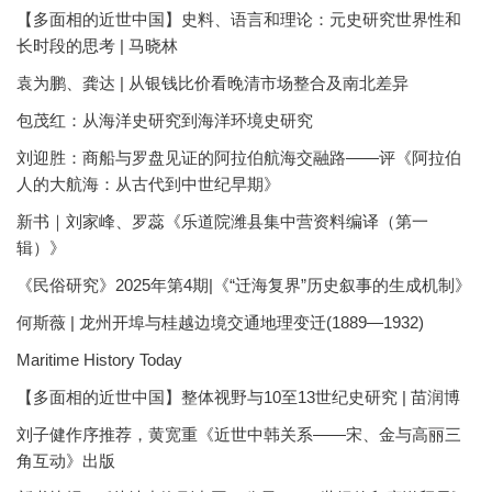
【多面相的近世中国】史料、语言和理论：元史研究世界性和
长时段的思考 | 马晓林
袁为鹏、龚达 | 从银钱比价看晚清市场整合及南北差异
包茂红：从海洋史研究到海洋环境史研究
刘迎胜：商船与罗盘见证的阿拉伯航海交融路——评《阿拉伯
人的大航海：从古代到中世纪早期》
新书｜刘家峰、罗蕊《乐道院潍县集中营资料编译（第一
辑）》
《民俗研究》2025年第4期|《“迁海复界”历史叙事的生成机制》
何斯薇 | 龙州开埠与桂越边境交通地理变迁(1889—1932)
Maritime History Today
【多面相的近世中国】整体视野与10至13世纪史研究 | 苗润博
刘子健作序推荐，黄宽重《近世中韩关系——宋、金与高丽三
角互动》出版