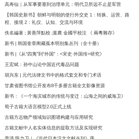
高寿仙｜从军事要塞到治理单元：明代卫所远不止是军营
【韩国史新书】朝鲜与明朝的使行外交史 1：转换、运营、路
程、接境 2：礼仪、认知、交流与环境
佚名編著 ; 黃善萍點校 ;葉農 金國平校注 《 兩粵雜存》
新书 | 韩国奎章阁藏孤本明别集丛刊（全十册）
新书 |《从“四夷”到“外国”：<宋史·外国传>研究》
王宏斌：孙中山论中国近代毒品问题
胡兴东 | 元代法律文书中的格式套文和专门术语
甘肃省图书馆公开发布8千多册古籍全文影像资源
新书：《一个海滨城市的传统与变迁：山海之间的威海卫》
荀子古籍大语言模型2.0正式上线
古籍方志物产领域知识图谱构建与应用研究
古籍文献中人名实体信息的提取方法及实现研究
章清 陈力卫｜《近代日本汉文文献丛刊》序