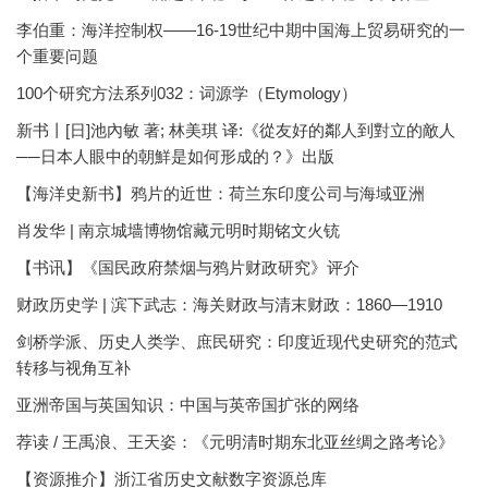
李伯重：海洋控制权——16-19世纪中期中国海上贸易研究的一
个重要问题
100个研究方法系列032：词源学（Etymology）
新书丨[日]池內敏 著; 林美琪 译:《從友好的鄰人到對立的敵人
──日本人眼中的朝鮮是如何形成的？》出版
【海洋史新书】鸦片的近世：荷兰东印度公司与海域亚洲
肖发华 | 南京城墙博物馆藏元明时期铭文火铳
【书讯】《国民政府禁烟与鸦片财政研究》评介
财政历史学 | 滨下武志：海关财政与清末财政：1860—1910
剑桥学派、历史人类学、庶民研究：印度近现代史研究的范式
转移与视角互补
亚洲帝国与英国知识：中国与英帝国扩张的网络
荐读 / 王禹浪、王天姿：《元明清时期东北亚丝绸之路考论》
【资源推介】浙江省历史文献数字资源总库