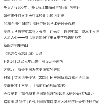
争贡之役500年：明代浙江市舶司主管部门的变迁
如何将任何文本语料库转化为知识图谱
2025台湾中研院明清研究国际学术研讨会议程
专题：从唐宋变革到大分流｜刘光临：唐宋变革、资本主义与
天道人心——略论陈寅恪保守主义史学思想的魅力
新编碑刻集书目
《地方金石志汇编》目录
杜凯月 | 洪武元年山东行省设治济南考
方徳万｜海外中国近代史研究的进展
郑诚｜英国访书便览（2025）附英国所藏汉籍相关目录
专著推荐丨王潞：《清前期的岛民管理》
会议纪要 | “清代财政与国家治理”国际学术研讨会成功举办
赵海涛 马健恒 | 近代中国通商口岸与区域经济社会变迁研究的