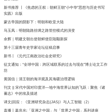
新书推荐 丨《焦虑的王权：朝鲜王朝“小中华”思想与历史书写
实践》出版
蒙古帝国的阴影下：明朝和欧亚大陆
马玉凤：明朝陆路丝绸之路管控模式的演变
余辉｜明建文朝出使朝鲜使臣陆颙新探
第十三届青年史学家论坛征稿启事
新书丨《元代江南政治社会史研究》
征文通知：“全球中国：跨区域联系的过去与现在”博士论文工作
坊
黄国信｜清王朝的海洋观及其海疆治理逻辑
刊文 || 宋代中国对印度洋—地中海世界认知的飞跃：聚焦《诸
蕃志》中的埃及描述
译文|回应：《亚洲研究杂志(JAS)》与人工智能（2）
直播丨葛兆光:「亚洲之中国」与「世界之中国」系列讲座