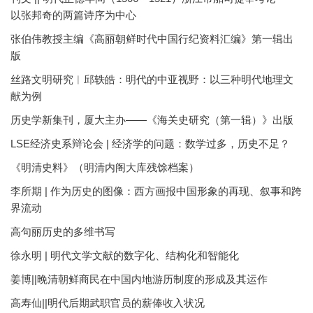
以张邦奇的两篇诗序为中心
张伯伟教授主编《高丽朝鲜时代中国行纪资料汇编》第一辑出
版
丝路文明研究︱邱轶皓：明代的中亚视野：以三种明代地理文
献为例
历史学新集刊，厦大主办——《海关史研究（第一辑）》出版
LSE经济史系辩论会 | 经济学的问题：数学过多，历史不足？
《明清史料》（明清内阁大库残馀档案）
李所期 | 作为历史的图像：西方画报中国形象的再现、叙事和跨
界流动
高句丽历史的多维书写
徐永明 | 明代文学文献的数字化、结构化和智能化
姜博||晚清朝鲜商民在中国内地游历制度的形成及其运作
高寿仙||明代后期武职官员的薪俸收入状况