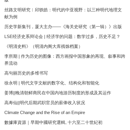
丝路文明研究︱邱轶皓：明代的中亚视野：以三种明代地理文
献为例
历史学新集刊，厦大主办——《海关史研究（第一辑）》出版
LSE经济史系辩论会 | 经济学的问题：数学过多，历史不足？
《明清史料》（明清内阁大库残馀档案）
李所期 | 作为历史的图像：西方画报中国形象的再现、叙事和跨
界流动
高句丽历史的多维书写
徐永明 | 明代文学文献的数字化、结构化和智能化
姜博||晚清朝鲜商民在中国内地游历制度的形成及其运作
高寿仙||明代后期武职官员的薪俸收入状况
Climate Change and the Rise of an Empire
數據庫資源｜早期中國研究選輯, 十六至二十世紀初