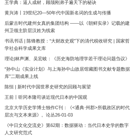
王学典：逼人成材，顾颉刚弟子遍天下的秘诀
黄兴涛丨19世纪20—50年代中国新名词的生成与传播
后蒙古时代建州女真的集团结构 ——以《朝鲜实录》记载的建
州卫领主阶层汉姓为线索
书讯书话 | 陈锋教授：“大财政史观”下的清代税收研究 | 国家哲
学社会科学成果文库
理论|林声渊、吴宏岐：《历史海防地理学若干理论问题刍议》
“孙中山《实业计划》与上海孙中山故居馆藏图书文献专题数据
库”二期成果上线
陈恒 | 新时代中国世界史研究的回顾与展望
王前丨听冈本隆司谈近现代日本的中国观
北京大学历史学博士独作C刊：《<通典·州郡>所载政区的时代
层次与文本来源》。论丛26-01-03
《中日文化交流史》第62期：数据驱动：当代日本史学的数字
人文研究范式