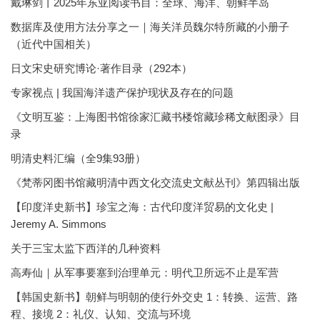
戴琳剑丨2025年东亚阅读书目：全球、海洋、朝鲜半岛
数据库及使用方法分享之一｜海关洋员魏尔特所藏的小册子
（近代中国相关）
日文宋史研究博论·著作目录（292本）
专家视点 | 我国海洋遗产保护现状及存在的问题
《文明互鉴：上海图书馆徐家汇藏书楼馆藏珍稀文献图录》目
录
明清史料汇编（全9集93册）
《梵蒂冈图书馆藏明清中西文化交流史文献丛刊》第四辑出版
【印度洋史新书】珍宝之海：古代印度洋贸易的文化史 |
Jeremy A. Simmons
关于三宝太监下西洋的几种资料
高寿仙｜从军事要塞到治理单元：明代卫所远不止是军营
【韩国史新书】朝鲜与明朝的使行外交史 1：转换、运营、路
程、接境 2：礼仪、认知、交流与环境