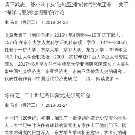
滨下武志、舒小昀 | 从“陆地亚洲”转向“海洋亚洲”：关于
“海洋与亚洲地域圈”的讨论
由
马光（搬运工）
2019-04-23
文章发表于《南国学术》2015年第4期第4—15页 滨下武志，
1974年在东京大学人文科学研究科获硕士学位；1979—2006年
任教于一桥大学、东京大学、京都大学、龙谷大学；2006年受
聘为中山大学全职教授；2008—2017年任中山大学亚太研究院
院长，2017年6月至今任华中师范大学亚洲研究院院长；主要从
事中国社会经济史、东亚经济史、东南亚华侨华人史的研究，
代表性著作有《中国近代经济史研究——清…
阅读更多 »
陈得芝 | 二十世纪各国蒙元史研究汇总
由
马光（搬运工）
2019-01-24
本世纪（20世纪）初期，涌现了一批卓越的蒙元史研究的带头
人，本世纪中叶许多有成就的蒙元史专家多出于他们门下。随
着学术研究的日益深入，东方学各学科析分愈细，学者们的研