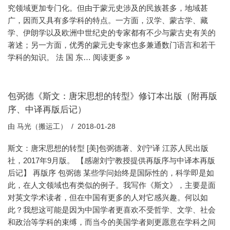
究领域更加专门化。但由于蒙元史涉及的民族甚多，地域甚
广，因而又具有多学科的特点。一方面，汉学、蒙古学、藏
学、伊朗学以及欧洲中世纪史的专家都有不少与蒙古史有关的
著述；另一方面，优秀的蒙元史专家也多兼通数门语言和若干
学科的知识。 法 国 东…
阅读更多 »
包弼德《斯文：唐宋思想的转型》修订本出版（附再版
序、中译再版后记）
由
马光（搬运工）
2018-01-28
斯文：唐宋思想的转型 [美]包弼德著、刘宁译 江苏人民出版
社，2017年9月版。 【感谢刘宁教授提供再版序与中译本再版
后记】 再版序 包弼德 某些学问始终是国际性的，科学即是如
此，在人文领域也有类似的例子。我写作《斯文》，主要是面
对英文学术读者，但在中国有更多的人对它感兴趣。何以如
此？我想这可能是因为中国学者更喜欢不受哲学、文学、社会
和政治等学科的束缚，而当今的美国学者则更愿意在学科之间