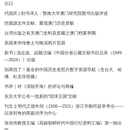
出口
代国庆 | 刻书泽人：暨南大学澳门研究院图书出版评述
挖掘源文件文献、重现澳门历史原貌
台湾出版之有关澳门史料及庋藏之澳门档案举隅
美国来华传教士与晚清鸦片贸易
新书 | 汤志波、赵颖洁编《中国分省公藏古籍书目总录（1949
—2024）》出版
别再找了！最全的中国历史老照片数字资源导航（含台大、哈
佛、杜克等馆藏）
书评｜对《清朝开海》的评论与商榷
东京大学公布一批新的“琉球王国”文献
刊文 || 明代正德年间（1506—1521）浙江市舶司提举考论——
以张邦奇的两篇诗序为中心
张伯伟教授主编《高丽朝鲜时代中国行纪资料汇编》第一辑出
版