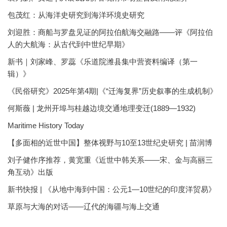
包茂红：从海洋史研究到海洋环境史研究
刘迎胜：商船与罗盘见证的阿拉伯航海交融路——评《阿拉伯
人的大航海：从古代到中世纪早期》
新书｜刘家峰、罗蕊《乐道院潍县集中营资料编译（第一
辑）》
《民俗研究》2025年第4期|《“迁海复界”历史叙事的生成机制》
何斯薇 | 龙州开埠与桂越边境交通地理变迁(1889—1932)
Maritime History Today
【多面相的近世中国】整体视野与10至13世纪史研究 | 苗润博
刘子健作序推荐，黄宽重《近世中韩关系——宋、金与高丽三
角互动》出版
新书快报 | 《从地中海到中国：公元1—10世纪的印度洋贸易》
草原与大海的对话——辽代的海疆与海上交通