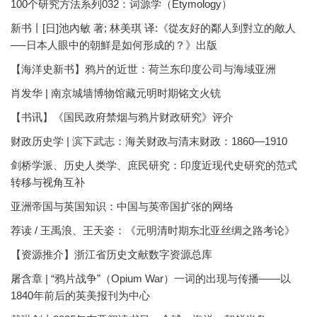
100个研究方法系列032：词源学（Etymology）
新书丨[日]池內敏 著; 林美琪 译:《從友好的鄰人到對立的敵人
──日本人眼中的朝鮮是如何形成的？》出版
【海洋史新书】鸦片的近世：荷兰东印度公司与海域亚洲
肖发华 | 南京城墙博物馆藏元明时期铭文火铳
【书讯】《国民政府禁烟与鸦片财政研究》评介
财政历史学 | 滨下武志：海关财政与清末财政：1860—1910
剑桥学派、历史人类学、庶民研究：印度近现代史研究的范式
转移与视角互补
亚洲帝国与英国知识：中国与英帝国扩张的网络
荐读 / 王禹浪、王天姿：《元明清时期东北亚丝绸之路考论》
【资源推介】浙江省历史文献数字资源总库
屠含章 | “鸦片战争”（Opium War）一词的出现与传播——以
1840年前后的英美报刊为中心