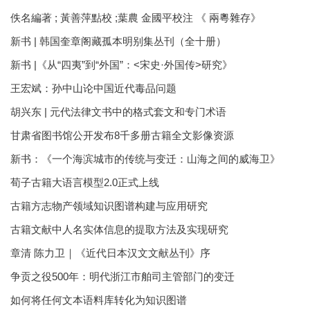
佚名編著 ; 黃善萍點校 ;葉農 金國平校注 《 兩粵雜存》
新书 | 韩国奎章阁藏孤本明别集丛刊（全十册）
新书 |《从“四夷”到“外国”：<宋史·外国传>研究》
王宏斌：孙中山论中国近代毒品问题
胡兴东 | 元代法律文书中的格式套文和专门术语
甘肃省图书馆公开发布8千多册古籍全文影像资源
新书：《一个海滨城市的传统与变迁：山海之间的威海卫》
荀子古籍大语言模型2.0正式上线
古籍方志物产领域知识图谱构建与应用研究
古籍文献中人名实体信息的提取方法及实现研究
章清 陈力卫｜《近代日本汉文文献丛刊》序
争贡之役500年：明代浙江市舶司主管部门的变迁
如何将任何文本语料库转化为知识图谱