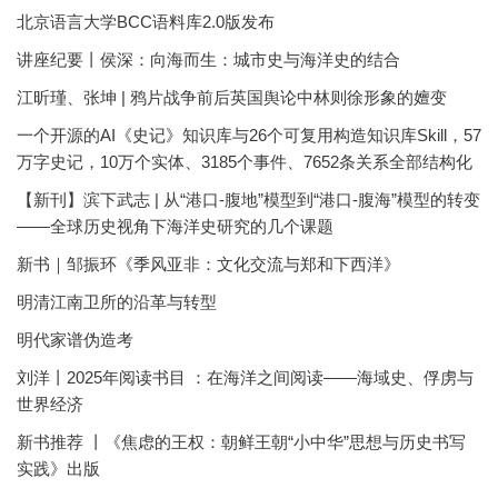
北京语言大学BCC语料库2.0版发布
讲座纪要丨侯深：向海而生：城市史与海洋史的结合
江昕瑾、张坤 | 鸦片战争前后英国舆论中林则徐形象的嬗变
一个开源的AI《史记》知识库与26个可复用构造知识库Skill，57
万字史记，10万个实体、3185个事件、7652条关系全部结构化
【新刊】滨下武志 | 从“港口-腹地”模型到“港口-腹海”模型的转变
——全球历史视角下海洋史研究的几个课题
新书｜邹振环《季风亚非：文化交流与郑和下西洋》
明清江南卫所的沿革与转型
明代家谱伪造考
刘洋丨2025年阅读书目 ：在海洋之间阅读——海域史、俘虏与
世界经济
新书推荐 丨《焦虑的王权：朝鲜王朝“小中华”思想与历史书写
实践》出版