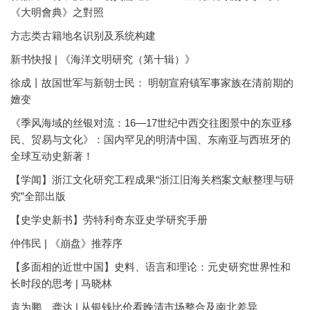
《大明會典》之對照
方志类古籍地名识别及系统构建
新书快报 | 《海洋文明研究（第十辑）》
徐成丨故国世军与新朝士民： 明朝宣府镇军事家族在清前期的
嬗变
《季风海域的丝银对流：16—17世纪中西交往图景中的东亚移
民、贸易与文化》：国内罕见的明清中国、东南亚与西班牙的
全球互动史新著！
【学闻】浙江文化研究工程成果“浙江旧海关档案文献整理与研
究”全部出版
【史学史新书】劳特利奇东亚史学研究手册
仲伟民 | 《崩盘》推荐序
【多面相的近世中国】史料、语言和理论：元史研究世界性和
长时段的思考 | 马晓林
袁为鹏、龚达 | 从银钱比价看晚清市场整合及南北差异