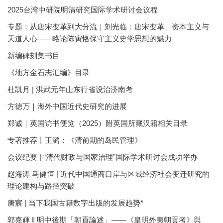
2025台湾中研院明清研究国际学术研讨会议程
专题：从唐宋变革到大分流｜刘光临：唐宋变革、资本主义与
天道人心——略论陈寅恪保守主义史学思想的魅力
新编碑刻集书目
《地方金石志汇编》目录
杜凯月 | 洪武元年山东行省设治济南考
方徳万｜海外中国近代史研究的进展
郑诚｜英国访书便览（2025）附英国所藏汉籍相关目录
专著推荐丨王潞：《清前期的岛民管理》
会议纪要 | “清代财政与国家治理”国际学术研讨会成功举办
赵海涛 马健恒 | 近代中国通商口岸与区域经济社会变迁研究的
理论建构与路径突破
唐宸 | 当下我国古籍数字出版的发展趋势*
郭嘉輝 ‖ 明中後期「朝貢論述」——《皇明外夷朝貢考》與