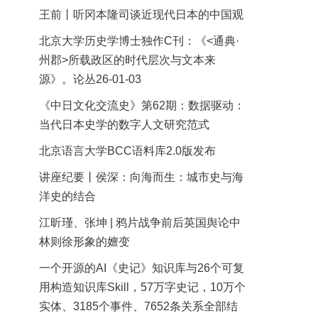
王前丨听冈本隆司谈近现代日本的中国观
北京大学历史学博士独作C刊：《<通典·
州郡>所载政区的时代层次与文本来
源》。论丛26-01-03
《中日文化交流史》第62期：数据驱动：
当代日本史学的数字人文研究范式
北京语言大学BCC语料库2.0版发布
讲座纪要丨侯深：向海而生：城市史与海
洋史的结合
江昕瑾、张坤 | 鸦片战争前后英国舆论中
林则徐形象的嬗变
一个开源的AI《史记》知识库与26个可复
用构造知识库Skill，57万字史记，10万个
实体、3185个事件、7652条关系全部结