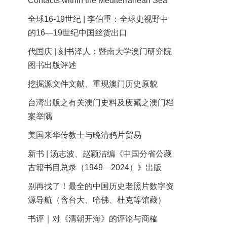
Contacts within the Mediterranean Sea
全球16-19世纪 | 李伯重：全球史视野中
的16—19世纪中国丝货出口
代国庆 | 刻书泽人：暨南大学澳门研究院
图书出版评述
挖掘源文件文献、重现澳门历史原貌
台湾出版之有关澳门史料及庋藏之澳门档
案举隅
美国来华传教士与晚清鸦片贸易
新书 | 汤志波、赵颖洁编《中国分省公藏
古籍书目总录（1949—2024）》出版
别再找了！最全的中国历史老照片数字资
源导航（含台大、哈佛、杜克等馆藏）
书评｜对《清朝开海》的评论与商榷