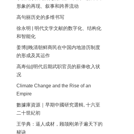
形象的再现、叙事和跨界流动
高句丽历史的多维书写
徐永明 | 明代文学文献的数字化、结构化
和智能化
姜博||晚清朝鲜商民在中国内地游历制度
的形成及其运作
高寿仙||明代后期武职官员的薪俸收入状
况
Climate Change and the Rise of an
Empire
數據庫資源｜早期中國研究選輯, 十六至
二十世紀初
王学典：逼人成材，顾颉刚弟子遍天下的
秘诀