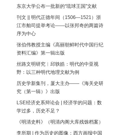
东京大学公布一批新的“琉球王国”文献
刊文 || 明代正德年间（1506—1521）浙
江市舶司提举考论——以张邦奇的两篇诗
序为中心
张伯伟教授主编《高丽朝鲜时代中国行纪
资料汇编》第一辑出版
丝路文明研究︱邱轶皓：明代的中亚视
野：以三种明代地理文献为例
历史学新集刊，厦大主办——《海关史研
究（第一辑）》出版
LSE经济史系辩论会 | 经济学的问题：数
学过多，历史不足？
《明清史料》（明清内阁大库残馀档案）
李所期 | 作为历史的图像：西方画报中国