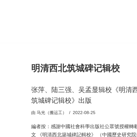
跳
至
正
文
明清西北筑城碑记辑校
张萍、陆三强、吴孟显辑校《明清
筑城碑记辑校》出版
由
马光（搬运工）
2022-08-25
編者按：感謝中國社會科學出版社公眾號授權轉
文 《明清西北築城碑記輯校》 （中國歷史研究院