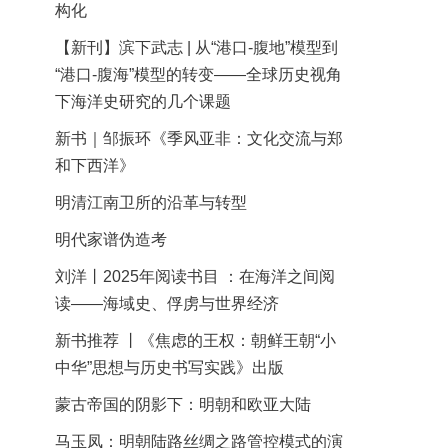
构化
【新刊】滨下武志 | 从“港口-腹地”模型到
“港口-腹海”模型的转变——全球历史视角
下海洋史研究的几个课题
新书｜邹振环《季风亚非：文化交流与郑
和下西洋》
明清江南卫所的沿革与转型
明代家谱伪造考
刘洋丨2025年阅读书目 ：在海洋之间阅
读——海域史、俘虏与世界经济
新书推荐 丨《焦虑的王权：朝鲜王朝“小
中华”思想与历史书写实践》出版
蒙古帝国的阴影下：明朝和欧亚大陆
马玉凤：明朝陆路丝绸之路管控模式的演