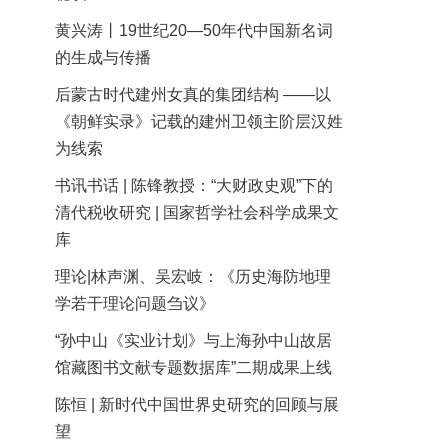
黄兴涛丨19世纪20—50年代中国新名词
的生成与传播
后蒙古时代建州女真的集团结构 ——以
《朝鲜实录》记载的建州卫领主阶层汉姓
为线索
书讯书话 | 陈锋教授：“大财政史观”下的
清代税收研究 | 国家哲学社会科学成果文
库
理论|林声渊、吴宏岐：《历史海防地理
学若干理论问题刍议》
“孙中山《实业计划》与上海孙中山故居
馆藏图书文献专题数据库”二期成果上线
陈恒 | 新时代中国世界史研究的回顾与展
望