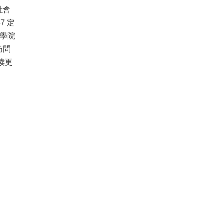
社會
-7 定
史學院
訪問
读更