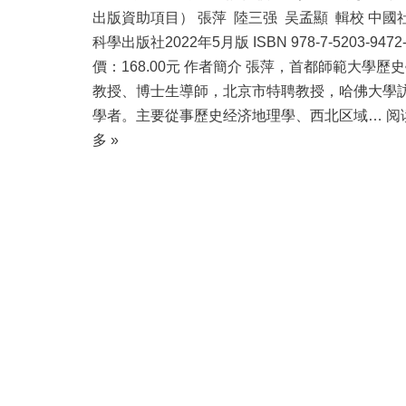
出版資助項目） 張萍 陸三强 吴孟顯 輯校 中國
科學出版社2022年5月版 ISBN 978-7-5203-9472
價：168.00元 作者簡介 張萍，首都師範大學歷
教授、博士生導師，北京市特聘教授，哈佛大學
學者。主要從事歷史经济地理學、西北区域…
阅
多 »