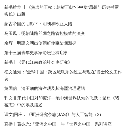
新书推荐 丨《焦虑的王权：朝鲜王朝“小中华”思想与历史书写
实践》出版
蒙古帝国的阴影下：明朝和欧亚大陆
马玉凤：明朝陆路丝绸之路管控模式的演变
余辉｜明建文朝出使朝鲜使臣陆颙新探
第十三届青年史学家论坛征稿启事
新书丨《元代江南政治社会史研究》
征文通知：“全球中国：跨区域联系的过去与现在”博士论文工作
坊
黄国信｜清王朝的海洋观及其海疆治理逻辑
刊文 || 宋代中国对印度洋—地中海世界认知的飞跃：聚焦《诸
蕃志》中的埃及描述
译文|回应：《亚洲研究杂志(JAS)》与人工智能（2）
直播丨葛兆光:「亚洲之中国」与「世界之中国」系列讲座