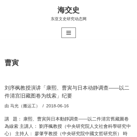
海交史
跳
东亚文史研究动态网
至
正
文
曹寅
刘序枫教授演讲「康熙、曹寅与日本动静调查——以二
件清宫旧藏图卷为线索」纪要
由
马光（搬运工）
2018-06-16
講 題： 康熙、曹寅與日本動靜調查——以二件清宮舊藏圖卷
為線索 主講人： 劉序楓教授（中央研究院人文社會科學研究中
心） 主持人： 廖肇亨教授（中央研究院中國文哲研究所） 時