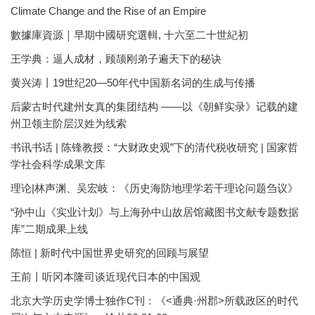
Climate Change and the Rise of an Empire
數據庫資源｜早期中國研究選輯, 十六至二十世紀初
王学典：逼人成材，顾颉刚弟子遍天下的秘诀
黄兴涛丨19世纪20—50年代中国新名词的生成与传播
后蒙古时代建州女真的集团结构 ——以《朝鲜实录》记载的建
州卫领主阶层汉姓为线索
书讯书话 | 陈锋教授：“大财政史观”下的清代税收研究 | 国家哲
学社会科学成果文库
理论|林声渊、吴宏岐：《历史海防地理学若干理论问题刍议》
“孙中山《实业计划》与上海孙中山故居馆藏图书文献专题数据
库”二期成果上线
陈恒 | 新时代中国世界史研究的回顾与展望
王前丨听冈本隆司谈近现代日本的中国观
北京大学历史学博士独作C刊：《<通典·州郡>所载政区的时代