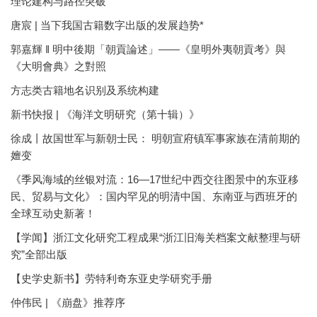
理论建构与路径突破
唐宸 | 当下我国古籍数字出版的发展趋势*
郭嘉輝 ‖ 明中後期「朝貢論述」——《皇明外夷朝貢考》與
《大明會典》之對照
方志类古籍地名识别及系统构建
新书快报 | 《海洋文明研究（第十辑）》
徐成丨故国世军与新朝士民： 明朝宣府镇军事家族在清前期的
嬗变
《季风海域的丝银对流：16—17世纪中西交往图景中的东亚移
民、贸易与文化》：国内罕见的明清中国、东南亚与西班牙的
全球互动史新著！
【学闻】浙江文化研究工程成果“浙江旧海关档案文献整理与研
究”全部出版
【史学史新书】劳特利奇东亚史学研究手册
仲伟民 | 《崩盘》推荐序