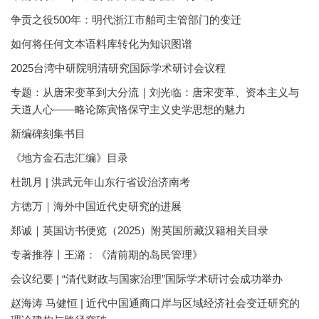
争贡之役500年：明代浙江市舶司主管部门的变迁
如何将任何文本语料库转化为知识图谱
2025台湾中研院明清研究国际学术研讨会议程
专题：从唐宋变革到大分流｜刘光临：唐宋变革、资本主义与
天道人心——略论陈寅恪保守主义史学思想的魅力
新编碑刻集书目
《地方金石志汇编》目录
杜凯月 | 洪武元年山东行省设治济南考
方徳万｜海外中国近代史研究的进展
郑诚｜英国访书便览（2025）附英国所藏汉籍相关目录
专著推荐丨王潞：《清前期的岛民管理》
会议纪要 | “清代财政与国家治理”国际学术研讨会成功举办
赵海涛 马健恒 | 近代中国通商口岸与区域经济社会变迁研究的