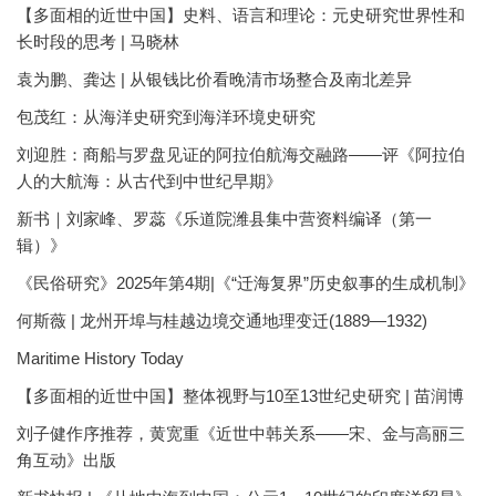
【多面相的近世中国】史料、语言和理论：元史研究世界性和
长时段的思考 | 马晓林
袁为鹏、龚达 | 从银钱比价看晚清市场整合及南北差异
包茂红：从海洋史研究到海洋环境史研究
刘迎胜：商船与罗盘见证的阿拉伯航海交融路——评《阿拉伯
人的大航海：从古代到中世纪早期》
新书｜刘家峰、罗蕊《乐道院潍县集中营资料编译（第一
辑）》
《民俗研究》2025年第4期|《“迁海复界”历史叙事的生成机制》
何斯薇 | 龙州开埠与桂越边境交通地理变迁(1889—1932)
Maritime History Today
【多面相的近世中国】整体视野与10至13世纪史研究 | 苗润博
刘子健作序推荐，黄宽重《近世中韩关系——宋、金与高丽三
角互动》出版