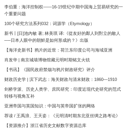
李伯重：海洋控制权——16-19世纪中期中国海上贸易研究的一
个重要问题
100个研究方法系列032：词源学（Etymology）
新书丨[日]池內敏 著; 林美琪 译:《從友好的鄰人到對立的敵人
──日本人眼中的朝鮮是如何形成的？》出版
【海洋史新书】鸦片的近世：荷兰东印度公司与海域亚洲
肖发华 | 南京城墙博物馆藏元明时期铭文火铳
【书讯】《国民政府禁烟与鸦片财政研究》评介
财政历史学 | 滨下武志：海关财政与清末财政：1860—1910
剑桥学派、历史人类学、庶民研究：印度近现代史研究的范式
转移与视角互补
亚洲帝国与英国知识：中国与英帝国扩张的网络
荐读 / 王禹浪、王天姿：《元明清时期东北亚丝绸之路考论》
【资源推介】浙江省历史文献数字资源总库