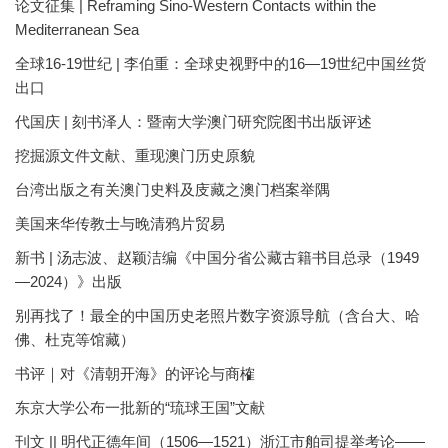
论文征集 | Reframing Sino-Western Contacts within the
Mediterranean Sea
全球16-19世纪 | 李伯重：全球史视野中的16—19世纪中国丝货
出口
代国庆 | 刻书泽人：暨南大学澳门研究院图书出版评述
挖掘源文件文献、重现澳门历史原貌
台湾出版之有关澳门史料及庋藏之澳门档案举隅
美国来华传教士与晚清鸦片贸易
新书 | 汤志波、赵颖洁编《中国分省公藏古籍书目总录（1949
—2024）》出版
别再找了！最全的中国历史老照片数字资源导航（含台大、哈
佛、杜克等馆藏）
书评｜对《清朝开海》的评论与商榷
东京大学公布一批新的“琉球王国”文献
刊文 || 明代正德年间（1506—1521）浙江市舶司提举考论——