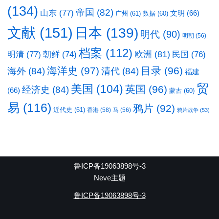
(134)
帝国
(82)
山东
(77)
文明
(66)
广州
(61)
数据
(60)
文献
(151)
日本
(139)
明代
(90)
明朝
(56)
档案
(112)
明清
(77)
欧洲
(81)
民国
(76)
朝鲜
(74)
海洋史
(97)
目录
(96)
海外
(84)
清代
(84)
福建
贸
美国
(104)
英国
(96)
经济史
(84)
(66)
蒙古
(60)
易
(116)
鸦片
(92)
近代史
(61)
香港
(58)
马
(56)
鸦片战争
(53)
鲁ICP备19063898号-3
Neve主题
鲁ICP备19063898号-3