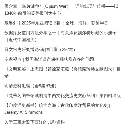
屠含章 | “鸦片战争”（Opium War）一词的出现与传播——以
1840年前后的英美报刊为中心
戴琳剑丨2025年东亚阅读书目：全球、海洋、朝鲜半岛
数据库及使用方法分享之一｜海关洋员魏尔特所藏的小册子
（近代中国相关）
日文宋史研究博论·著作目录（292本）
专家视点 | 我国海洋遗产保护现状及存在的问题
《文明互鉴：上海图书馆徐家汇藏书楼馆藏珍稀文献图录》目
录
明清史料汇编（全9集93册）
《梵蒂冈图书馆藏明清中西文化交流史文献丛刊》第四辑出版
【印度洋史新书】珍宝之海：古代印度洋贸易的文化史 |
Jeremy A. Simmons
关于三宝太监下西洋的几种资料