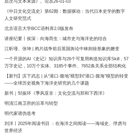
层次与文本来源》。论丛26-01-03
《中日文化交流史》第62期：数据驱动：当代日本史学的数字
人文研究范式
北京语言大学BCC语料库2.0版发布
讲座纪要丨侯深：向海而生：城市史与海洋史的结合
江昕瑾、张坤 | 鸦片战争前后英国舆论中林则徐形象的嬗变
一个开源的AI《史记》知识库与26个可复用构造知识库Skill，57
万字史记，10万个实体、3185个事件、7652条关系全部结构化
【新刊】滨下武志 | 从“港口-腹地”模型到“港口-腹海”模型的转变
——全球历史视角下海洋史研究的几个课题
新书｜邹振环《季风亚非：文化交流与郑和下西洋》
明清江南卫所的沿革与转型
明代家谱伪造考
刘洋丨2025年阅读书目 ：在海洋之间阅读——海域史、俘虏与
世界经济