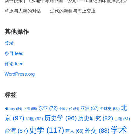
新书快报 | 《从地中海到中国：公元1—10世纪的印度洋贸易》
草原与大海的对话——辽代的海疆与海上交通
其他操作
登录
条目 feed
评论 feed
WordPress.org
标签
北
东亚
(72)
亚洲
(67)
全球史
(60)
History
(54)
上海
(55)
中国古代
(54)
京
(97)
历史学
(96)
历史研究
(82)
印度
(62)
古籍
(61)
学术
史学
(117)
台湾
(87)
外交
(88)
商人
(66)