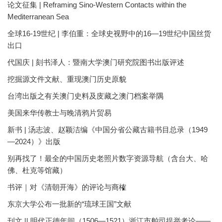
论文征集 | Reframing Sino-Western Contacts within the
Mediterranean Sea
全球16-19世纪 | 李伯重：全球史视野中的16—19世纪中国丝货
出口
代国庆 | 刻书泽人：暨南大学澳门研究院图书出版评述
挖掘源文件文献、重现澳门历史原貌
台湾出版之有关澳门史料及庋藏之澳门档案举隅
美国来华传教士与晚清鸦片贸易
新书 | 汤志波、赵颖洁编《中国分省公藏古籍书目总录（1949
—2024）》出版
别再找了！最全的中国历史老照片数字资源导航（含台大、哈
佛、杜克等馆藏）
书评｜对《清朝开海》的评论与商榷
东京大学公布一批新的“琉球王国”文献
刊文 || 明代正德年间（1506—1521）浙江市舶司提举考论——