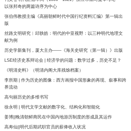
以张邦奇的两篇诗序为中心
张伯伟教授主编《高丽朝鲜时代中国行纪资料汇编》第一辑出
版
丝路文明研究︱邱轶皓：明代的中亚视野：以三种明代地理文
献为例
历史学新集刊，厦大主办——《海关史研究（第一辑）》出版
LSE经济史系辩论会 | 经济学的问题：数学过多，历史不足？
《明清史料》（明清内阁大库残馀档案）
李所期 | 作为历史的图像：西方画报中国形象的再现、叙事和跨
界流动
高句丽历史的多维书写
徐永明 | 明代文学文献的数字化、结构化和智能化
姜博||晚清朝鲜商民在中国内地游历制度的形成及其运作
高寿仙||明代后期武职官员的薪俸收入状况