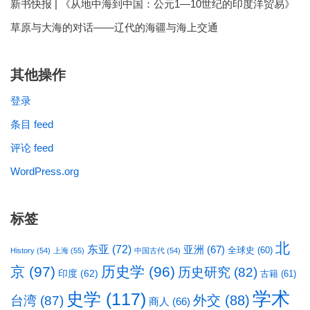
新书快报 | 《从地中海到中国：公元1—10世纪的印度洋贸易》
草原与大海的对话——辽代的海疆与海上交通
其他操作
登录
条目 feed
评论 feed
WordPress.org
标签
北
东亚
(72)
亚洲
(67)
全球史
(60)
History
(54)
上海
(55)
中国古代
(54)
京
(97)
历史学
(96)
历史研究
(82)
印度
(62)
古籍
(61)
学术
史学
(117)
台湾
(87)
外交
(88)
商人
(66)