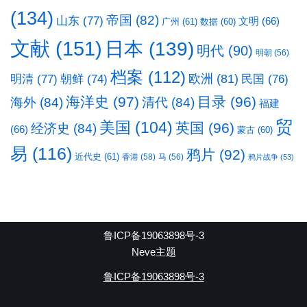
(134)
帝国
(82)
山东
(77)
文明
(66)
广州
(61)
数据
(60)
文献
(151)
日本
(139)
明代
(90)
明朝
(56)
档案
(112)
明清
(77)
欧洲
(81)
民国
(76)
朝鲜
(74)
海洋史
(97)
目录
(96)
海外
(84)
清代
(84)
福建
贸
美国
(104)
英国
(96)
经济史
(84)
(66)
蒙古
(60)
易
(116)
鸦片
(92)
近代史
(61)
香港
(58)
马
(56)
鸦片战争
(53)
鲁ICP备19063898号-3
Neve主题
鲁ICP备19063898号-3