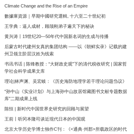
Climate Change and the Rise of an Empire
數據庫資源｜早期中國研究選輯, 十六至二十世紀初
王学典：逼人成材，顾颉刚弟子遍天下的秘诀
黄兴涛丨19世纪20—50年代中国新名词的生成与传播
后蒙古时代建州女真的集团结构 ——以《朝鲜实录》记载的建
州卫领主阶层汉姓为线索
书讯书话 | 陈锋教授：“大财政史观”下的清代税收研究 | 国家哲
学社会科学成果文库
理论|林声渊、吴宏岐：《历史海防地理学若干理论问题刍议》
“孙中山《实业计划》与上海孙中山故居馆藏图书文献专题数据
库”二期成果上线
陈恒 | 新时代中国世界史研究的回顾与展望
王前丨听冈本隆司谈近现代日本的中国观
北京大学历史学博士独作C刊：《<通典·州郡>所载政区的时代