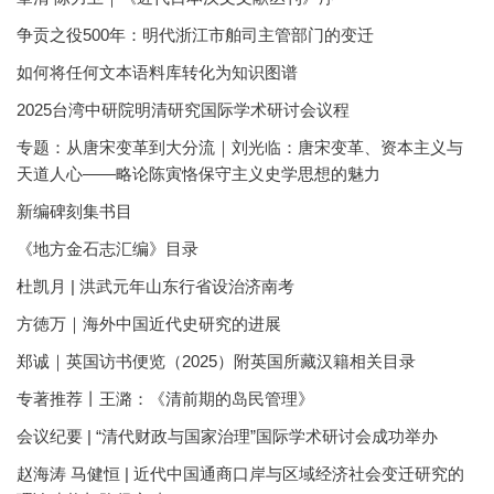
争贡之役500年：明代浙江市舶司主管部门的变迁
如何将任何文本语料库转化为知识图谱
2025台湾中研院明清研究国际学术研讨会议程
专题：从唐宋变革到大分流｜刘光临：唐宋变革、资本主义与
天道人心——略论陈寅恪保守主义史学思想的魅力
新编碑刻集书目
《地方金石志汇编》目录
杜凯月 | 洪武元年山东行省设治济南考
方徳万｜海外中国近代史研究的进展
郑诚｜英国访书便览（2025）附英国所藏汉籍相关目录
专著推荐丨王潞：《清前期的岛民管理》
会议纪要 | “清代财政与国家治理”国际学术研讨会成功举办
赵海涛 马健恒 | 近代中国通商口岸与区域经济社会变迁研究的