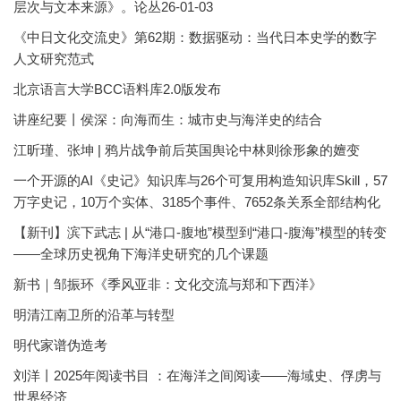
层次与文本来源》。论丛26-01-03
《中日文化交流史》第62期：数据驱动：当代日本史学的数字
人文研究范式
北京语言大学BCC语料库2.0版发布
讲座纪要丨侯深：向海而生：城市史与海洋史的结合
江昕瑾、张坤 | 鸦片战争前后英国舆论中林则徐形象的嬗变
一个开源的AI《史记》知识库与26个可复用构造知识库Skill，57
万字史记，10万个实体、3185个事件、7652条关系全部结构化
【新刊】滨下武志 | 从“港口-腹地”模型到“港口-腹海”模型的转变
——全球历史视角下海洋史研究的几个课题
新书｜邹振环《季风亚非：文化交流与郑和下西洋》
明清江南卫所的沿革与转型
明代家谱伪造考
刘洋丨2025年阅读书目 ：在海洋之间阅读——海域史、俘虏与
世界经济