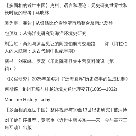
【多面相的近世中国】史料、语言和理论：元史研究世界性和
长时段的思考 | 马晓林
袁为鹏、龚达 | 从银钱比价看晚清市场整合及南北差异
包茂红：从海洋史研究到海洋环境史研究
刘迎胜：商船与罗盘见证的阿拉伯航海交融路——评《阿拉伯
人的大航海：从古代到中世纪早期》
新书｜刘家峰、罗蕊《乐道院潍县集中营资料编译（第一
辑）》
《民俗研究》2025年第4期|《“迁海复界”历史叙事的生成机制》
何斯薇 | 龙州开埠与桂越边境交通地理变迁(1889—1932)
Maritime History Today
【多面相的近世中国】整体视野与10至13世纪史研究 | 苗润博
刘子健作序推荐，黄宽重《近世中韩关系——宋、金与高丽三
角互动》出版