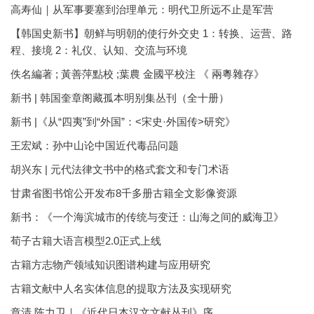
高寿仙｜从军事要塞到治理单元：明代卫所远不止是军营
【韩国史新书】朝鲜与明朝的使行外交史 1：转换、运营、路
程、接境 2：礼仪、认知、交流与环境
佚名編著 ; 黃善萍點校 ;葉農 金國平校注 《 兩粵雜存》
新书 | 韩国奎章阁藏孤本明别集丛刊（全十册）
新书 |《从“四夷”到“外国”：<宋史·外国传>研究》
王宏斌：孙中山论中国近代毒品问题
胡兴东 | 元代法律文书中的格式套文和专门术语
甘肃省图书馆公开发布8千多册古籍全文影像资源
新书：《一个海滨城市的传统与变迁：山海之间的威海卫》
荀子古籍大语言模型2.0正式上线
古籍方志物产领域知识图谱构建与应用研究
古籍文献中人名实体信息的提取方法及实现研究
章清 陈力卫｜《近代日本汉文文献丛刊》序