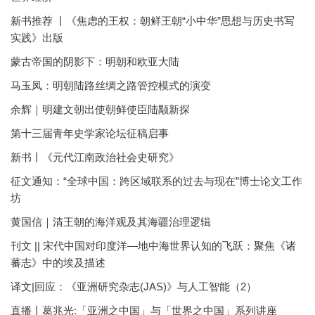
新书推荐 丨《焦虑的王权：朝鲜王朝“小中华”思想与历史书写
实践》出版
蒙古帝国的阴影下：明朝和欧亚大陆
马玉凤：明朝陆路丝绸之路管控模式的演变
余辉｜明建文朝出使朝鲜使臣陆颙新探
第十三届青年史学家论坛征稿启事
新书丨《元代江南政治社会史研究》
征文通知：“全球中国：跨区域联系的过去与现在”博士论文工作
坊
黄国信｜清王朝的海洋观及其海疆治理逻辑
刊文 || 宋代中国对印度洋—地中海世界认知的飞跃：聚焦《诸
蕃志》中的埃及描述
译文|回应：《亚洲研究杂志(JAS)》与人工智能（2）
直播丨葛兆光:「亚洲之中国」与「世界之中国」系列讲座