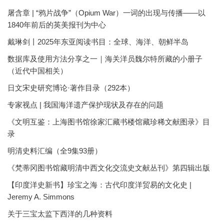
屠含章 | “鸦片战争”（Opium War）一词的出现与传播——以
1840年前后的英美报刊为中心
戴琳剑丨2025年东亚阅读书目：全球、海洋、朝鲜半岛
数据库及使用方法分享之一｜海关洋员魏尔特所藏的小册子
（近代中国相关）
日文宋史研究博论·著作目录（292本）
专家视点 | 我国海洋遗产保护现状及存在的问题
《文明互鉴：上海图书馆徐家汇藏书楼馆藏珍稀文献图录》目
录
明清史料汇编（全9集93册）
《梵蒂冈图书馆藏明清中西文化交流史文献丛刊》第四辑出版
【印度洋史新书】珍宝之海：古代印度洋贸易的文化史 |
Jeremy A. Simmons
关于三宝太监下西洋的几种资料