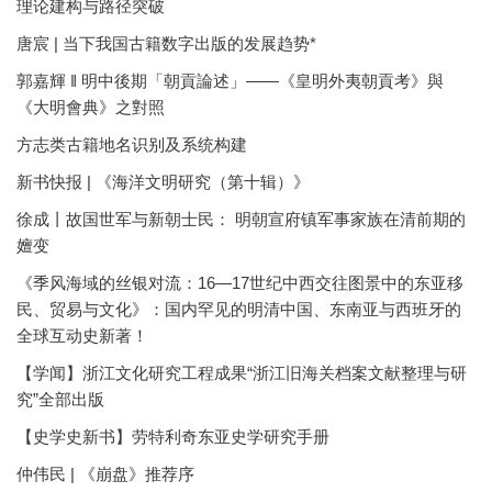
理论建构与路径突破
唐宸 | 当下我国古籍数字出版的发展趋势*
郭嘉輝 ‖ 明中後期「朝貢論述」——《皇明外夷朝貢考》與
《大明會典》之對照
方志类古籍地名识别及系统构建
新书快报 | 《海洋文明研究（第十辑）》
徐成丨故国世军与新朝士民： 明朝宣府镇军事家族在清前期的
嬗变
《季风海域的丝银对流：16—17世纪中西交往图景中的东亚移
民、贸易与文化》：国内罕见的明清中国、东南亚与西班牙的
全球互动史新著！
【学闻】浙江文化研究工程成果“浙江旧海关档案文献整理与研
究”全部出版
【史学史新书】劳特利奇东亚史学研究手册
仲伟民 | 《崩盘》推荐序