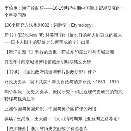
李伯重：海洋控制权——16-19世纪中期中国海上贸易研究的一
个重要问题
100个研究方法系列032：词源学（Etymology）
新书丨[日]池內敏 著; 林美琪 译:《從友好的鄰人到對立的敵人
──日本人眼中的朝鮮是如何形成的？》出版
【海洋史新书】鸦片的近世：荷兰东印度公司与海域亚洲
肖发华 | 南京城墙博物馆藏元明时期铭文火铳
【书讯】《国民政府禁烟与鸦片财政研究》评介
财政历史学 | 滨下武志：海关财政与清末财政：1860—1910
剑桥学派、历史人类学、庶民研究：印度近现代史研究的范式
转移与视角互补
亚洲帝国与英国知识：中国与英帝国扩张的网络
荐读 / 王禹浪、王天姿：《元明清时期东北亚丝绸之路考论》
【资源推介】浙江省历史文献数字资源总库