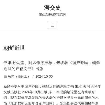
海交史
跳
东亚文史研究动态网
至
正
文
朝鲜近世
书讯|孙炳圭、阿风作序推荐，朱玫著《编户齐民：朝鲜
近世的户籍文书》出版
由
马光（搬运工）
2024-10-30
新经济史丛书编户齐民：朝鲜近世的户籍文书 朱玫 著 社会科学
文献出版社 2024年10月出版 序一 本书的绪论里也有简单介
绍，现在朝鲜半岛发现的最古老的户籍文书是公元前45年的木
简《乐浪郡初元四年县别户口簿》。乐浪郡是汉代在朝鲜半岛