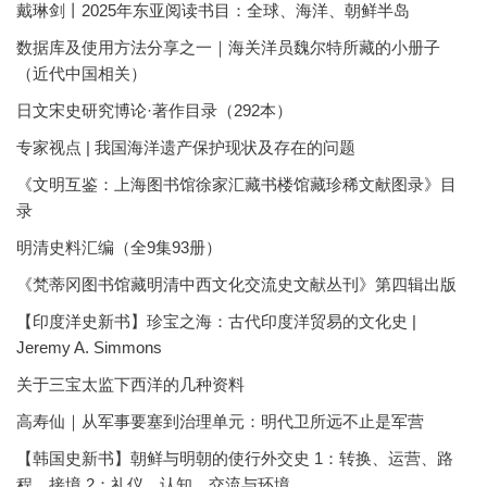
戴琳剑丨2025年东亚阅读书目：全球、海洋、朝鲜半岛
数据库及使用方法分享之一｜海关洋员魏尔特所藏的小册子
（近代中国相关）
日文宋史研究博论·著作目录（292本）
专家视点 | 我国海洋遗产保护现状及存在的问题
《文明互鉴：上海图书馆徐家汇藏书楼馆藏珍稀文献图录》目
录
明清史料汇编（全9集93册）
《梵蒂冈图书馆藏明清中西文化交流史文献丛刊》第四辑出版
【印度洋史新书】珍宝之海：古代印度洋贸易的文化史 |
Jeremy A. Simmons
关于三宝太监下西洋的几种资料
高寿仙｜从军事要塞到治理单元：明代卫所远不止是军营
【韩国史新书】朝鲜与明朝的使行外交史 1：转换、运营、路
程、接境 2：礼仪、认知、交流与环境