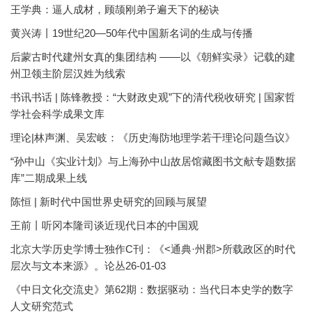
王学典：逼人成材，顾颉刚弟子遍天下的秘诀
黄兴涛丨19世纪20—50年代中国新名词的生成与传播
后蒙古时代建州女真的集团结构 ——以《朝鲜实录》记载的建
州卫领主阶层汉姓为线索
书讯书话 | 陈锋教授：“大财政史观”下的清代税收研究 | 国家哲
学社会科学成果文库
理论|林声渊、吴宏岐：《历史海防地理学若干理论问题刍议》
“孙中山《实业计划》与上海孙中山故居馆藏图书文献专题数据
库”二期成果上线
陈恒 | 新时代中国世界史研究的回顾与展望
王前丨听冈本隆司谈近现代日本的中国观
北京大学历史学博士独作C刊：《<通典·州郡>所载政区的时代
层次与文本来源》。论丛26-01-03
《中日文化交流史》第62期：数据驱动：当代日本史学的数字
人文研究范式