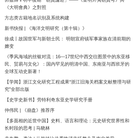
《大明會典》之對照
方志类古籍地名识别及系统构建
新书快报 | 《海洋文明研究（第十辑）》
徐成丨故国世军与新朝士民： 明朝宣府镇军事家族在清前期的
嬗变
《季风海域的丝银对流：16—17世纪中西交往图景中的东亚移
民、贸易与文化》：国内罕见的明清中国、东南亚与西班牙的
全球互动史新著！
【学闻】浙江文化研究工程成果“浙江旧海关档案文献整理与研
究”全部出版
【史学史新书】劳特利奇东亚史学研究手册
仲伟民 | 《崩盘》推荐序
【多面相的近世中国】史料、语言和理论：元史研究世界性和
长时段的思考 | 马晓林