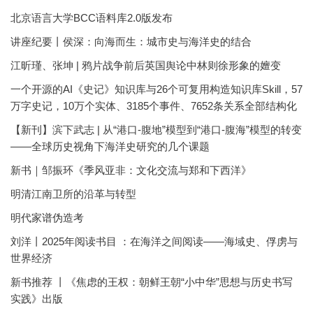
北京语言大学BCC语料库2.0版发布
讲座纪要丨侯深：向海而生：城市史与海洋史的结合
江昕瑾、张坤 | 鸦片战争前后英国舆论中林则徐形象的嬗变
一个开源的AI《史记》知识库与26个可复用构造知识库Skill，57
万字史记，10万个实体、3185个事件、7652条关系全部结构化
【新刊】滨下武志 | 从“港口-腹地”模型到“港口-腹海”模型的转变
——全球历史视角下海洋史研究的几个课题
新书｜邹振环《季风亚非：文化交流与郑和下西洋》
明清江南卫所的沿革与转型
明代家谱伪造考
刘洋丨2025年阅读书目 ：在海洋之间阅读——海域史、俘虏与
世界经济
新书推荐 丨《焦虑的王权：朝鲜王朝“小中华”思想与历史书写
实践》出版