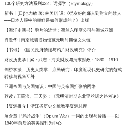
100个研究方法系列032：词源学（Etymology）
新书丨[日]池內敏 著; 林美琪 译:《從友好的鄰人到對立的敵人
──日本人眼中的朝鮮是如何形成的？》出版
【海洋史新书】鸦片的近世：荷兰东印度公司与海域亚洲
肖发华 | 南京城墙博物馆藏元明时期铭文火铳
【书讯】《国民政府禁烟与鸦片财政研究》评介
财政历史学 | 滨下武志：海关财政与清末财政：1860—1910
剑桥学派、历史人类学、庶民研究：印度近现代史研究的范式
转移与视角互补
亚洲帝国与英国知识：中国与英帝国扩张的网络
荐读 / 王禹浪、王天姿：《元明清时期东北亚丝绸之路考论》
【资源推介】浙江省历史文献数字资源总库
屠含章 | “鸦片战争”（Opium War）一词的出现与传播——以
1840年前后的英美报刊为中心