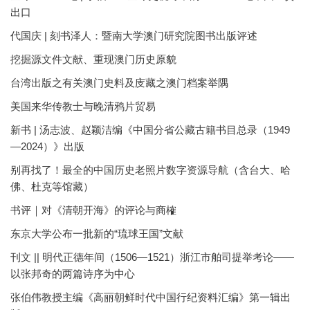
出口
代国庆 | 刻书泽人：暨南大学澳门研究院图书出版评述
挖掘源文件文献、重现澳门历史原貌
台湾出版之有关澳门史料及庋藏之澳门档案举隅
美国来华传教士与晚清鸦片贸易
新书 | 汤志波、赵颖洁编《中国分省公藏古籍书目总录（1949
—2024）》出版
别再找了！最全的中国历史老照片数字资源导航（含台大、哈
佛、杜克等馆藏）
书评｜对《清朝开海》的评论与商榷
东京大学公布一批新的“琉球王国”文献
刊文 || 明代正德年间（1506—1521）浙江市舶司提举考论——
以张邦奇的两篇诗序为中心
张伯伟教授主编《高丽朝鲜时代中国行纪资料汇编》第一辑出