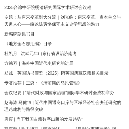
2025台湾中研院明清研究国际学术研讨会议程
专题：从唐宋变革到大分流｜刘光临：唐宋变革、资本主义与
天道人心——略论陈寅恪保守主义史学思想的魅力
新编碑刻集书目
《地方金石志汇编》目录
杜凯月 | 洪武元年山东行省设治济南考
方徳万｜海外中国近代史研究的进展
郑诚｜英国访书便览（2025）附英国所藏汉籍相关目录
专著推荐丨王潞：《清前期的岛民管理》
会议纪要 | “清代财政与国家治理”国际学术研讨会成功举办
赵海涛 马健恒 | 近代中国通商口岸与区域经济社会变迁研究的
理论建构与路径突破
唐宸 | 当下我国古籍数字出版的发展趋势*
郭嘉輝 ‖ 明中後期「朝貢論述」——《皇明外夷朝貢考》與