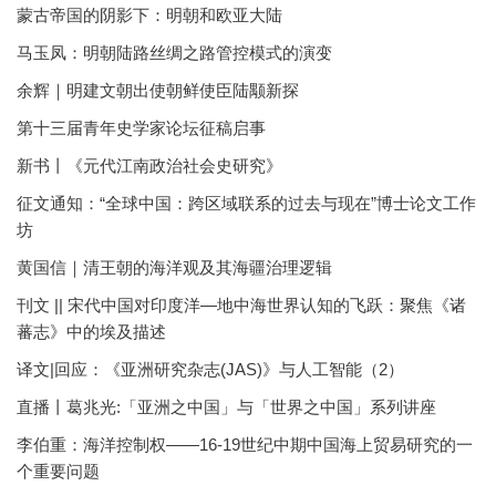
蒙古帝国的阴影下：明朝和欧亚大陆
马玉凤：明朝陆路丝绸之路管控模式的演变
余辉｜明建文朝出使朝鲜使臣陆颙新探
第十三届青年史学家论坛征稿启事
新书丨《元代江南政治社会史研究》
征文通知：“全球中国：跨区域联系的过去与现在”博士论文工作
坊
黄国信｜清王朝的海洋观及其海疆治理逻辑
刊文 || 宋代中国对印度洋—地中海世界认知的飞跃：聚焦《诸
蕃志》中的埃及描述
译文|回应：《亚洲研究杂志(JAS)》与人工智能（2）
直播丨葛兆光:「亚洲之中国」与「世界之中国」系列讲座
李伯重：海洋控制权——16-19世纪中期中国海上贸易研究的一
个重要问题