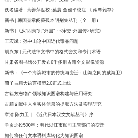
佚名編著 ; 黃善萍點校 ;葉農 金國平校注 《 兩粵雜存》
新书 | 韩国奎章阁藏孤本明别集丛刊（全十册）
新书 |《从“四夷”到“外国”：<宋史·外国传>研究》
王宏斌：孙中山论中国近代毒品问题
胡兴东 | 元代法律文书中的格式套文和专门术语
甘肃省图书馆公开发布8千多册古籍全文影像资源
新书：《一个海滨城市的传统与变迁：山海之间的威海卫》
荀子古籍大语言模型2.0正式上线
古籍方志物产领域知识图谱构建与应用研究
古籍文献中人名实体信息的提取方法及实现研究
章清 陈力卫｜《近代日本汉文文献丛刊》序
争贡之役500年：明代浙江市舶司主管部门的变迁
如何将任何文本语料库转化为知识图谱