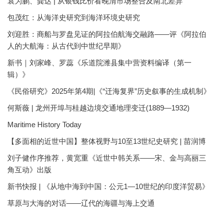
袁为鹏、龚达 | 从银钱比价看晚清市场整合及南北差异
包茂红：从海洋史研究到海洋环境史研究
刘迎胜：商船与罗盘见证的阿拉伯航海交融路——评《阿拉伯
人的大航海：从古代到中世纪早期》
新书｜刘家峰、罗蕊《乐道院潍县集中营资料编译（第一
辑）》
《民俗研究》2025年第4期|《“迁海复界”历史叙事的生成机制》
何斯薇 | 龙州开埠与桂越边境交通地理变迁(1889—1932)
Maritime History Today
【多面相的近世中国】整体视野与10至13世纪史研究 | 苗润博
刘子健作序推荐，黄宽重《近世中韩关系——宋、金与高丽三
角互动》出版
新书快报 | 《从地中海到中国：公元1—10世纪的印度洋贸易》
草原与大海的对话——辽代的海疆与海上交通