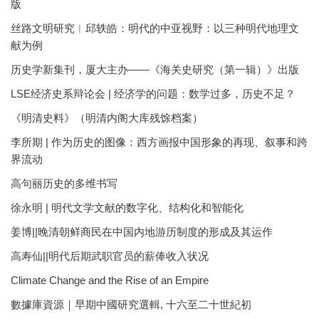
版
丝路文明研究︱邱轶皓：明代的中亚视野：以三种明代地理文
献为例
历史学新集刊，厦大主办——《海关史研究（第一辑）》出版
LSE经济史系辩论会 | 经济学的问题：数学过多，历史不足？
《明清史料》（明清内阁大库残馀档案）
李所期 | 作为历史的图像：西方画报中国形象的再现、叙事和跨
界流动
高句丽历史的多维书写
徐永明 | 明代文学文献的数字化、结构化和智能化
姜博||晚清朝鲜商民在中国内地游历制度的形成及其运作
高寿仙||明代后期武职官员的薪俸收入状况
Climate Change and the Rise of an Empire
數據庫資源｜早期中國研究選輯, 十六至二十世紀初