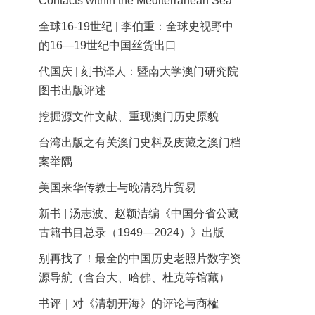
Contacts within the Mediterranean Sea
全球16-19世纪 | 李伯重：全球史视野中
的16—19世纪中国丝货出口
代国庆 | 刻书泽人：暨南大学澳门研究院
图书出版评述
挖掘源文件文献、重现澳门历史原貌
台湾出版之有关澳门史料及庋藏之澳门档
案举隅
美国来华传教士与晚清鸦片贸易
新书 | 汤志波、赵颖洁编《中国分省公藏
古籍书目总录（1949—2024）》出版
别再找了！最全的中国历史老照片数字资
源导航（含台大、哈佛、杜克等馆藏）
书评｜对《清朝开海》的评论与商榷