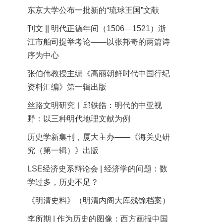
东京大学公布一批新的“琉球王国”文献
刊文 || 明代正德年间（1506—1521）浙
江市舶司提举考论——以张邦奇的两篇诗
序为中心
张伯伟教授主编《高丽朝鲜时代中国行纪
资料汇编》第一辑出版
丝路文明研究︱邱轶皓：明代的中亚视
野：以三种明代地理文献为例
历史学新集刊，厦大主办——《海关史研
究（第一辑）》出版
LSE经济史系辩论会 | 经济学的问题：数
学过多，历史不足？
《明清史料》（明清内阁大库残馀档案）
李所期 | 作为历史的图像：西方画报中国