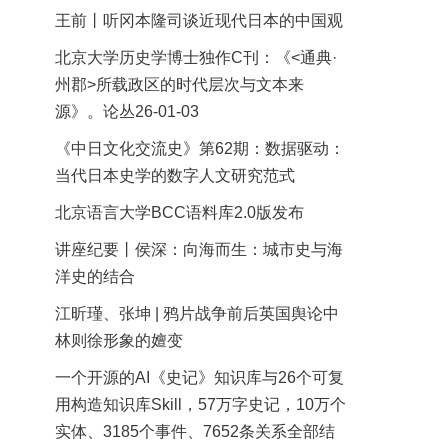
王前丨听冈本隆司谈近现代日本的中国观
北京大学历史学博士独作C刊：《<通典·
州郡>所载政区的时代层次与文本来
源》。论丛26-01-03
《中日文化交流史》第62期：数据驱动：
当代日本史学的数字人文研究范式
北京语言大学BCC语料库2.0版发布
讲座纪要丨侯深：向海而生：城市史与海
洋史的结合
江昕瑾、张坤 | 鸦片战争前后英国舆论中
林则徐形象的嬗变
一个开源的AI《史记》知识库与26个可复
用构造知识库Skill，57万字史记，10万个
实体、3185个事件、7652条关系全部结