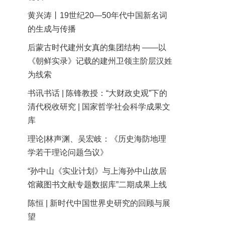
黄兴涛丨19世纪20—50年代中国新名词
的生成与传播
后蒙古时代建州女真的集团结构 ——以
《朝鲜实录》记载的建州卫领主阶层汉姓
为线索
书讯书话 | 陈锋教授：“大财政史观”下的
清代税收研究 | 国家哲学社会科学成果文
库
理论|林声渊、吴宏岐：《历史海防地理
学若干理论问题刍议》
“孙中山《实业计划》与上海孙中山故居
馆藏图书文献专题数据库”二期成果上线
陈恒 | 新时代中国世界史研究的回顾与展
望