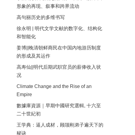
形象的再现、叙事和跨界流动
高句丽历史的多维书写
徐永明 | 明代文学文献的数字化、结构化
和智能化
姜博||晚清朝鲜商民在中国内地游历制度
的形成及其运作
高寿仙||明代后期武职官员的薪俸收入状
况
Climate Change and the Rise of an
Empire
數據庫資源｜早期中國研究選輯, 十六至
二十世紀初
王学典：逼人成材，顾颉刚弟子遍天下的
秘诀