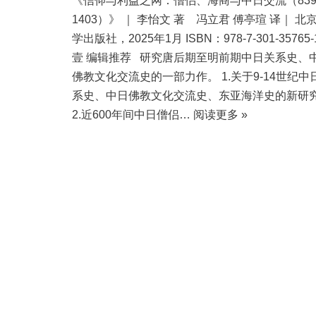
《信仰与利益之网：僧侣、海商与中日交流（83
1403）》 ｜ 李怡文 著 冯立君 傅亭瑄 译｜ 北
学出版社，2025年1月 ISBN：978-7-301-3576
壹 编辑推荐 研究唐后期至明前期中日关系史、
佛教文化交流史的一部力作。 1.关于9-14世纪中
系史、中日佛教文化交流史、东亚海洋史的新研
2.近600年间中日僧侣…
阅读更多 »