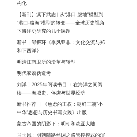
构化
【新刊】滨下武志 | 从“港口-腹地”模型到
“港口-腹海”模型的转变——全球历史视角
下海洋史研究的几个课题
新书｜邹振环《季风亚非：文化交流与郑
和下西洋》
明清江南卫所的沿革与转型
明代家谱伪造考
刘洋丨2025年阅读书目 ：在海洋之间阅
读——海域史、俘虏与世界经济
新书推荐 丨《焦虑的王权：朝鲜王朝“小
中华”思想与历史书写实践》出版
蒙古帝国的阴影下：明朝和欧亚大陆
马玉凤：明朝陆路丝绸之路管控模式的演