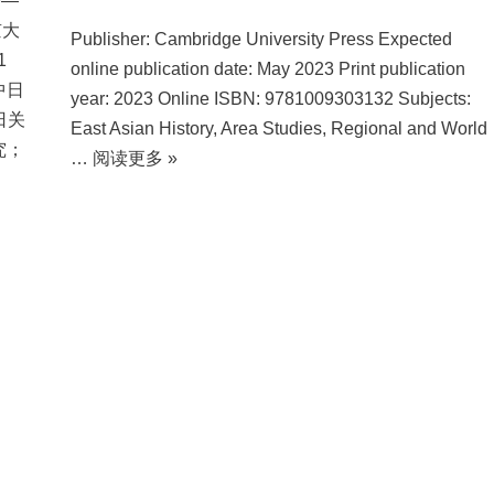
9—
京大
Publisher: Cambridge University Press Expected
5-1
online publication date: May 2023 Print publication
中日
year: 2023 Online ISBN: 9781009303132 Subjects:
日关
East Asian History, Area Studies, Regional and World
究；
…
阅读更多 »