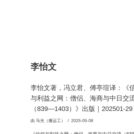
跳
至
正
文
李怡文
李怡文著，冯立君、傅亭瑄译：《
与利益之网：僧侣、海商与中日交
（839—1403）》出版｜202501-29
由
马光（搬运工）
2025-05-08