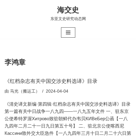
海交史
跳
东亚文史研究动态网
至
正
文
李鸿章
《红档杂志有关中国交涉史料选译》目录
由
马光（搬运工）
2024-04-04
《清史译文新编·第四辑·红档杂志有关中国交涉史料选译》目录
第一篇有关中日战争一八九四——一八九五年文件 一、驻东京
公使希特罗渥Хитрово致驻朝鲜代办韦贝КИВеБер公函【一八
九四年二月二十一日九日第五十号】 二、驻北京公使喀西尼
Кассини致外交大臣急件【一八九四年三月十日二月二十六日第