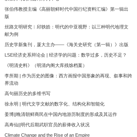
张伯伟教授主编《高丽朝鲜时代中国行纪资料汇编》第一辑出
版
丝路文明研究︱邱轶皓：明代的中亚视野：以三种明代地理文
献为例
历史学新集刊，厦大主办——《海关史研究（第一辑）》出版
LSE经济史系辩论会 | 经济学的问题：数学过多，历史不足？
《明清史料》（明清内阁大库残馀档案）
李所期 | 作为历史的图像：西方画报中国形象的再现、叙事和跨
界流动
高句丽历史的多维书写
徐永明 | 明代文学文献的数字化、结构化和智能化
姜博||晚清朝鲜商民在中国内地游历制度的形成及其运作
高寿仙||明代后期武职官员的薪俸收入状况
Climate Change and the Rise of an Empire