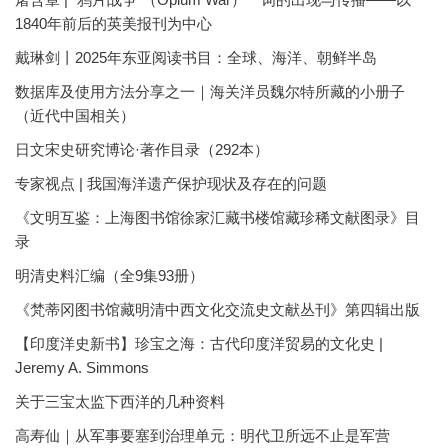
1840年前后的英美报刊为中心
戴琳剑丨2025年东亚阅读书目：全球、海洋、朝鲜半岛
数据库及使用方法分享之一｜海关洋员魏尔特所藏的小册子
（近代中国相关）
日文宋史研究博论·著作目录（292本）
专家视点 | 我国海洋遗产保护现状及存在的问题
《文明互鉴：上海图书馆徐家汇藏书楼馆藏珍稀文献图录》目
录
明清史料汇编（全9集93册）
《梵蒂冈图书馆藏明清中西文化交流史文献丛刊》第四辑出版
【印度洋史新书】珍宝之海：古代印度洋贸易的文化史 |
Jeremy A. Simmons
关于三宝太监下西洋的几种资料
高寿仙｜从军事要塞到治理单元：明代卫所远不止是军营