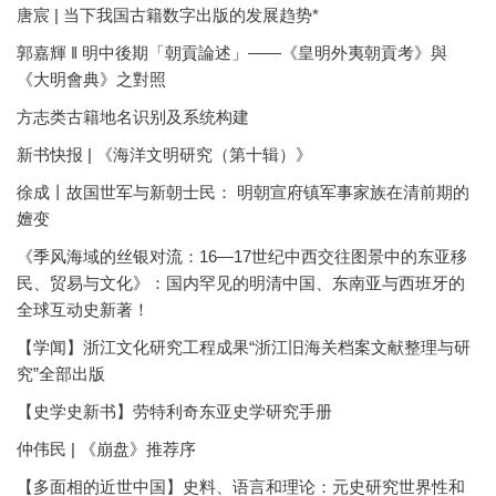
唐宸 | 当下我国古籍数字出版的发展趋势*
郭嘉輝 ‖ 明中後期「朝貢論述」——《皇明外夷朝貢考》與
《大明會典》之對照
方志类古籍地名识别及系统构建
新书快报 | 《海洋文明研究（第十辑）》
徐成丨故国世军与新朝士民： 明朝宣府镇军事家族在清前期的
嬗变
《季风海域的丝银对流：16—17世纪中西交往图景中的东亚移
民、贸易与文化》：国内罕见的明清中国、东南亚与西班牙的
全球互动史新著！
【学闻】浙江文化研究工程成果“浙江旧海关档案文献整理与研
究”全部出版
【史学史新书】劳特利奇东亚史学研究手册
仲伟民 | 《崩盘》推荐序
【多面相的近世中国】史料、语言和理论：元史研究世界性和