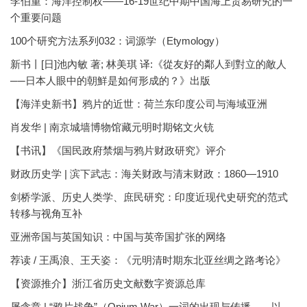
李伯重：海洋控制权——16-19世纪中期中国海上贸易研究的一
个重要问题
100个研究方法系列032：词源学（Etymology）
新书丨[日]池內敏 著; 林美琪 译:《從友好的鄰人到對立的敵人
──日本人眼中的朝鮮是如何形成的？》出版
【海洋史新书】鸦片的近世：荷兰东印度公司与海域亚洲
肖发华 | 南京城墙博物馆藏元明时期铭文火铳
【书讯】《国民政府禁烟与鸦片财政研究》评介
财政历史学 | 滨下武志：海关财政与清末财政：1860—1910
剑桥学派、历史人类学、庶民研究：印度近现代史研究的范式
转移与视角互补
亚洲帝国与英国知识：中国与英帝国扩张的网络
荐读 / 王禹浪、王天姿：《元明清时期东北亚丝绸之路考论》
【资源推介】浙江省历史文献数字资源总库
屠含章 | “鸦片战争”（Opium War）一词的出现与传播——以