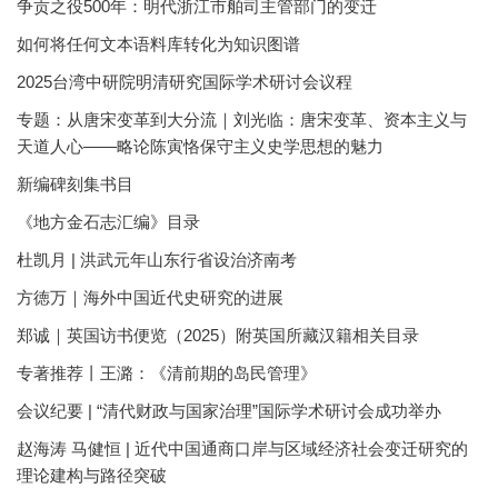
争贡之役500年：明代浙江市舶司主管部门的变迁
如何将任何文本语料库转化为知识图谱
2025台湾中研院明清研究国际学术研讨会议程
专题：从唐宋变革到大分流｜刘光临：唐宋变革、资本主义与
天道人心——略论陈寅恪保守主义史学思想的魅力
新编碑刻集书目
《地方金石志汇编》目录
杜凯月 | 洪武元年山东行省设治济南考
方徳万｜海外中国近代史研究的进展
郑诚｜英国访书便览（2025）附英国所藏汉籍相关目录
专著推荐丨王潞：《清前期的岛民管理》
会议纪要 | “清代财政与国家治理”国际学术研讨会成功举办
赵海涛 马健恒 | 近代中国通商口岸与区域经济社会变迁研究的
理论建构与路径突破