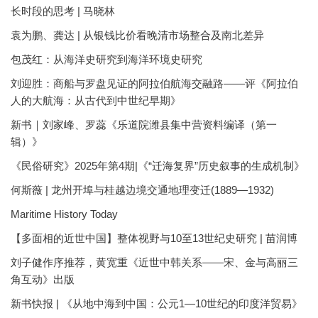
长时段的思考 | 马晓林
袁为鹏、龚达 | 从银钱比价看晚清市场整合及南北差异
包茂红：从海洋史研究到海洋环境史研究
刘迎胜：商船与罗盘见证的阿拉伯航海交融路——评《阿拉伯
人的大航海：从古代到中世纪早期》
新书｜刘家峰、罗蕊《乐道院潍县集中营资料编译（第一
辑）》
《民俗研究》2025年第4期|《“迁海复界”历史叙事的生成机制》
何斯薇 | 龙州开埠与桂越边境交通地理变迁(1889—1932)
Maritime History Today
【多面相的近世中国】整体视野与10至13世纪史研究 | 苗润博
刘子健作序推荐，黄宽重《近世中韩关系——宋、金与高丽三
角互动》出版
新书快报 | 《从地中海到中国：公元1—10世纪的印度洋贸易》