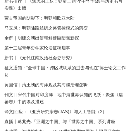
新书推荐 丨《焦虑的王权：朝鲜王朝“小中华”思想与历史书写
实践》出版
蒙古帝国的阴影下：明朝和欧亚大陆
马玉凤：明朝陆路丝绸之路管控模式的演变
余辉｜明建文朝出使朝鲜使臣陆颙新探
第十三届青年史学家论坛征稿启事
新书丨《元代江南政治社会史研究》
征文通知：“全球中国：跨区域联系的过去与现在”博士论文工作
坊
黄国信｜清王朝的海洋观及其海疆治理逻辑
刊文 || 宋代中国对印度洋—地中海世界认知的飞跃：聚焦《诸
蕃志》中的埃及描述
译文|回应：《亚洲研究杂志(JAS)》与人工智能（2）
直播丨葛兆光:「亚洲之中国」与「世界之中国」系列讲座