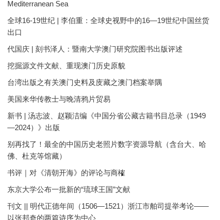
Mediterranean Sea
全球16-19世纪 | 李伯重：全球史视野中的16—19世纪中国丝货
出口
代国庆 | 刻书泽人：暨南大学澳门研究院图书出版评述
挖掘源文件文献、重现澳门历史原貌
台湾出版之有关澳门史料及庋藏之澳门档案举隅
美国来华传教士与晚清鸦片贸易
新书 | 汤志波、赵颖洁编《中国分省公藏古籍书目总录（1949
—2024）》出版
别再找了！最全的中国历史老照片数字资源导航（含台大、哈
佛、杜克等馆藏）
书评｜对《清朝开海》的评论与商榷
东京大学公布一批新的“琉球王国”文献
刊文 || 明代正德年间（1506—1521）浙江市舶司提举考论——
以张邦奇的两篇诗序为中心