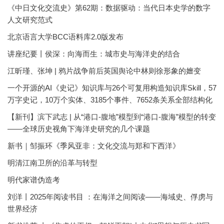
《中日文化交流史》第62期：数据驱动：当代日本史学的数字
人文研究范式
北京语言大学BCC语料库2.0版发布
讲座纪要丨侯深：向海而生：城市史与海洋史的结合
江昕瑾、张坤 | 鸦片战争前后英国舆论中林则徐形象的嬗变
一个开源的AI《史记》知识库与26个可复用构造知识库Skill，57
万字史记，10万个实体、3185个事件、7652条关系全部结构化
【新刊】滨下武志 | 从“港口-腹地”模型到“港口-腹海”模型的转变
——全球历史视角下海洋史研究的几个课题
新书｜邹振环《季风亚非：文化交流与郑和下西洋》
明清江南卫所的沿革与转型
明代家谱伪造考
刘洋丨2025年阅读书目 ：在海洋之间阅读——海域史、俘虏与
世界经济