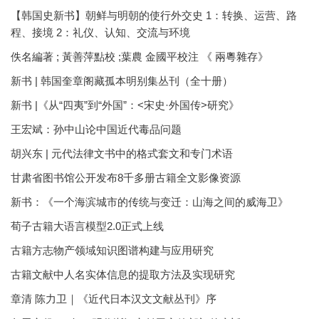
【韩国史新书】朝鲜与明朝的使行外交史 1：转换、运营、路
程、接境 2：礼仪、认知、交流与环境
佚名編著 ; 黃善萍點校 ;葉農 金國平校注 《 兩粵雜存》
新书 | 韩国奎章阁藏孤本明别集丛刊（全十册）
新书 |《从“四夷”到“外国”：<宋史·外国传>研究》
王宏斌：孙中山论中国近代毒品问题
胡兴东 | 元代法律文书中的格式套文和专门术语
甘肃省图书馆公开发布8千多册古籍全文影像资源
新书：《一个海滨城市的传统与变迁：山海之间的威海卫》
荀子古籍大语言模型2.0正式上线
古籍方志物产领域知识图谱构建与应用研究
古籍文献中人名实体信息的提取方法及实现研究
章清 陈力卫｜《近代日本汉文文献丛刊》序