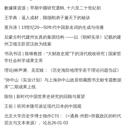
數據庫資源｜早期中國研究選輯, 十六至二十世紀初
王学典：逼人成材，顾颉刚弟子遍天下的秘诀
黄兴涛丨19世纪20—50年代中国新名词的生成与传播
后蒙古时代建州女真的集团结构 ——以《朝鲜实录》记载的建
州卫领主阶层汉姓为线索
书讯书话 | 陈锋教授：“大财政史观”下的清代税收研究 | 国家哲
学社会科学成果文库
理论|林声渊、吴宏岐：《历史海防地理学若干理论问题刍议》
“孙中山《实业计划》与上海孙中山故居馆藏图书文献专题数据
库”二期成果上线
陈恒 | 新时代中国世界史研究的回顾与展望
王前丨听冈本隆司谈近现代日本的中国观
北京大学历史学博士独作C刊：《<通典·州郡>所载政区的时代
层次与文本来源》。论丛26-01-03