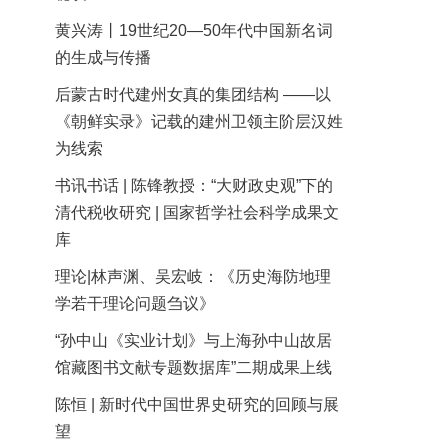
黄兴涛丨19世纪20—50年代中国新名词
的生成与传播
后蒙古时代建州女真的集团结构 ——以
《朝鲜实录》记载的建州卫领主阶层汉姓
为线索
书讯书话 | 陈锋教授：“大财政史观”下的
清代税收研究 | 国家哲学社会科学成果文
库
理论|林声渊、吴宏岐：《历史海防地理
学若干理论问题刍议》
“孙中山《实业计划》与上海孙中山故居
馆藏图书文献专题数据库”二期成果上线
陈恒 | 新时代中国世界史研究的回顾与展
望