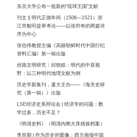
东京大学公布一批新的“琉球王国”文献
刊文 || 明代正德年间（1506—1521）浙
江市舶司提举考论——以张邦奇的两篇诗
序为中心
张伯伟教授主编《高丽朝鲜时代中国行纪
资料汇编》第一辑出版
丝路文明研究︱邱轶皓：明代的中亚视
野：以三种明代地理文献为例
历史学新集刊，厦大主办——《海关史研
究（第一辑）》出版
LSE经济史系辩论会 | 经济学的问题：数
学过多，历史不足？
《明清史料》（明清内阁大库残馀档案）
李所期 | 作为历史的图像：西方画报中国