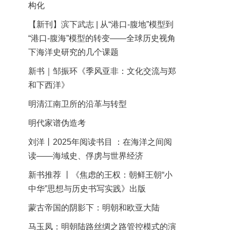
构化
【新刊】滨下武志 | 从“港口-腹地”模型到
“港口-腹海”模型的转变——全球历史视角
下海洋史研究的几个课题
新书｜邹振环《季风亚非：文化交流与郑
和下西洋》
明清江南卫所的沿革与转型
明代家谱伪造考
刘洋丨2025年阅读书目 ：在海洋之间阅
读——海域史、俘虏与世界经济
新书推荐 丨《焦虑的王权：朝鲜王朝“小
中华”思想与历史书写实践》出版
蒙古帝国的阴影下：明朝和欧亚大陆
马玉凤：明朝陆路丝绸之路管控模式的演