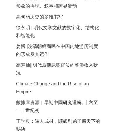
形象的再现、叙事和跨界流动
高句丽历史的多维书写
徐永明 | 明代文学文献的数字化、结构化
和智能化
姜博||晚清朝鲜商民在中国内地游历制度
的形成及其运作
高寿仙||明代后期武职官员的薪俸收入状
况
Climate Change and the Rise of an
Empire
數據庫資源｜早期中國研究選輯, 十六至
二十世紀初
王学典：逼人成材，顾颉刚弟子遍天下的
秘诀