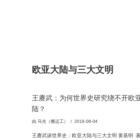
跳
至
正
文
欧亚大陆与三大文明
王赓武：为何世界史研究绕不开欧
陆？
由
马光（搬运工）
2018-08-04
王赓武谈世界史：欧亚大陆与三大文明 黄基明 