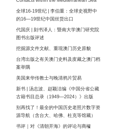
Contacts within the Mediterranean Sea
全球16-19世纪 | 李伯重：全球史视野中
的16—19世纪中国丝货出口
代国庆 | 刻书泽人：暨南大学澳门研究院
图书出版评述
挖掘源文件文献、重现澳门历史原貌
台湾出版之有关澳门史料及庋藏之澳门档
案举隅
美国来华传教士与晚清鸦片贸易
新书 | 汤志波、赵颖洁编《中国分省公藏
古籍书目总录（1949—2024）》出版
别再找了！最全的中国历史老照片数字资
源导航（含台大、哈佛、杜克等馆藏）
书评｜对《清朝开海》的评论与商榷