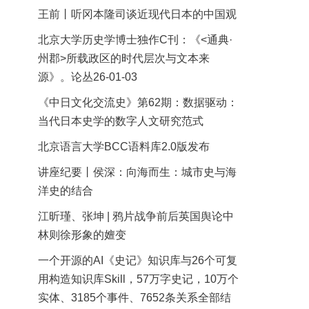
王前丨听冈本隆司谈近现代日本的中国观
北京大学历史学博士独作C刊：《<通典·
州郡>所载政区的时代层次与文本来
源》。论丛26-01-03
《中日文化交流史》第62期：数据驱动：
当代日本史学的数字人文研究范式
北京语言大学BCC语料库2.0版发布
讲座纪要丨侯深：向海而生：城市史与海
洋史的结合
江昕瑾、张坤 | 鸦片战争前后英国舆论中
林则徐形象的嬗变
一个开源的AI《史记》知识库与26个可复
用构造知识库Skill，57万字史记，10万个
实体、3185个事件、7652条关系全部结