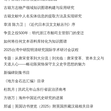
古籍方志物产领域知识图谱构建与应用研究
古籍文献中人名实体信息的提取方法及实现研究
章清 陈力卫｜《近代日本汉文文献丛刊》序
争贡之役500年：明代浙江市舶司主管部门的变迁
如何将任何文本语料库转化为知识图谱
2025台湾中研院明清研究国际学术研讨会议程
专题：从唐宋变革到大分流｜刘光临：唐宋变革、资本主义与
天道人心——略论陈寅恪保守主义史学思想的魅力
新编碑刻集书目
《地方金石志汇编》目录
杜凯月 | 洪武元年山东行省设治济南考
方徳万｜海外中国近代史研究的进展
郑诚｜英国访书便览（2025）附英国所藏汉籍相关目录