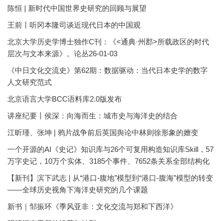
陈恒 | 新时代中国世界史研究的回顾与展望
王前丨听冈本隆司谈近现代日本的中国观
北京大学历史学博士独作C刊：《<通典·州郡>所载政区的时代
层次与文本来源》。论丛26-01-03
《中日文化交流史》第62期：数据驱动：当代日本史学的数字
人文研究范式
北京语言大学BCC语料库2.0版发布
讲座纪要丨侯深：向海而生：城市史与海洋史的结合
江昕瑾、张坤 | 鸦片战争前后英国舆论中林则徐形象的嬗变
一个开源的AI《史记》知识库与26个可复用构造知识库Skill，57
万字史记，10万个实体、3185个事件、7652条关系全部结构化
【新刊】滨下武志 | 从“港口-腹地”模型到“港口-腹海”模型的转变
——全球历史视角下海洋史研究的几个课题
新书｜邹振环《季风亚非：文化交流与郑和下西洋》