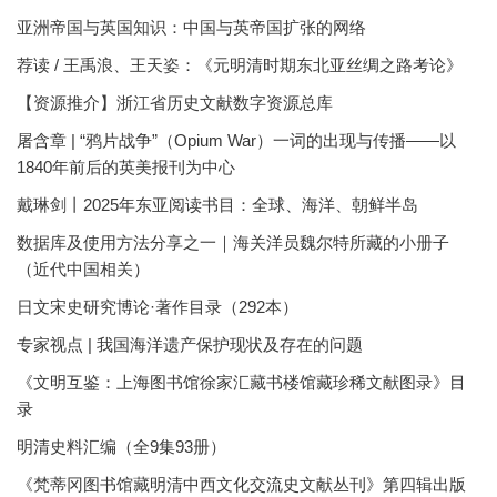
亚洲帝国与英国知识：中国与英帝国扩张的网络
荐读 / 王禹浪、王天姿：《元明清时期东北亚丝绸之路考论》
【资源推介】浙江省历史文献数字资源总库
屠含章 | “鸦片战争”（Opium War）一词的出现与传播——以
1840年前后的英美报刊为中心
戴琳剑丨2025年东亚阅读书目：全球、海洋、朝鲜半岛
数据库及使用方法分享之一｜海关洋员魏尔特所藏的小册子
（近代中国相关）
日文宋史研究博论·著作目录（292本）
专家视点 | 我国海洋遗产保护现状及存在的问题
《文明互鉴：上海图书馆徐家汇藏书楼馆藏珍稀文献图录》目
录
明清史料汇编（全9集93册）
《梵蒂冈图书馆藏明清中西文化交流史文献丛刊》第四辑出版