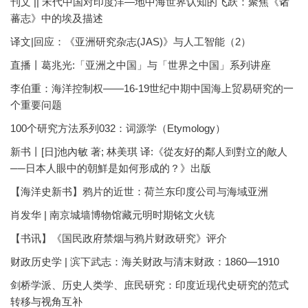
刊文 || 宋代中国对印度洋—地中海世界认知的飞跃：聚焦《诸
蕃志》中的埃及描述
译文|回应：《亚洲研究杂志(JAS)》与人工智能（2）
直播丨葛兆光:「亚洲之中国」与「世界之中国」系列讲座
李伯重：海洋控制权——16-19世纪中期中国海上贸易研究的一
个重要问题
100个研究方法系列032：词源学（Etymology）
新书丨[日]池內敏 著; 林美琪 译:《從友好的鄰人到對立的敵人
──日本人眼中的朝鮮是如何形成的？》出版
【海洋史新书】鸦片的近世：荷兰东印度公司与海域亚洲
肖发华 | 南京城墙博物馆藏元明时期铭文火铳
【书讯】《国民政府禁烟与鸦片财政研究》评介
财政历史学 | 滨下武志：海关财政与清末财政：1860—1910
剑桥学派、历史人类学、庶民研究：印度近现代史研究的范式
转移与视角互补