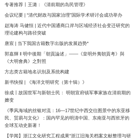
专著推荐丨王潞：《清前期的岛民管理》
会议纪要 | “清代财政与国家治理”国际学术研讨会成功举办
赵海涛 马健恒 | 近代中国通商口岸与区域经济社会变迁研究的
理论建构与路径突破
唐宸 | 当下我国古籍数字出版的发展趋势*
郭嘉輝 ‖ 明中後期「朝貢論述」——《皇明外夷朝貢考》與
《大明會典》之對照
方志类古籍地名识别及系统构建
新书快报 | 《海洋文明研究（第十辑）》
徐成丨故国世军与新朝士民： 明朝宣府镇军事家族在清前期的
嬗变
《季风海域的丝银对流：16—17世纪中西交往图景中的东亚移
民、贸易与文化》：国内罕见的明清中国、东南亚与西班牙的
全球互动史新著！
【学闻】浙江文化研究工程成果“浙江旧海关档案文献整理与研