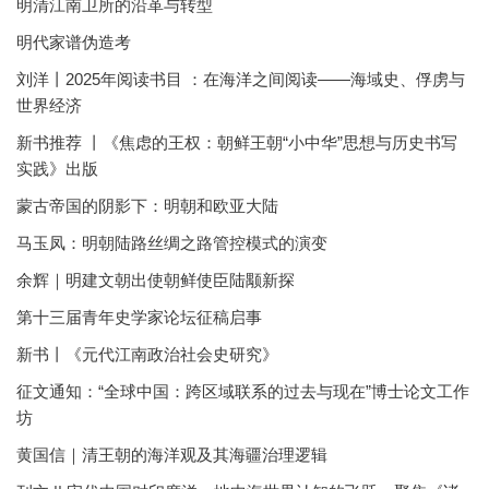
明清江南卫所的沿革与转型
明代家谱伪造考
刘洋丨2025年阅读书目 ：在海洋之间阅读——海域史、俘虏与
世界经济
新书推荐 丨《焦虑的王权：朝鲜王朝“小中华”思想与历史书写
实践》出版
蒙古帝国的阴影下：明朝和欧亚大陆
马玉凤：明朝陆路丝绸之路管控模式的演变
余辉｜明建文朝出使朝鲜使臣陆颙新探
第十三届青年史学家论坛征稿启事
新书丨《元代江南政治社会史研究》
征文通知：“全球中国：跨区域联系的过去与现在”博士论文工作
坊
黄国信｜清王朝的海洋观及其海疆治理逻辑