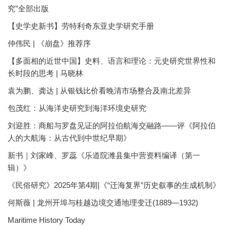
究”全部出版
【史学史新书】劳特利奇东亚史学研究手册
仲伟民 | 《崩盘》推荐序
【多面相的近世中国】史料、语言和理论：元史研究世界性和
长时段的思考 | 马晓林
袁为鹏、龚达 | 从银钱比价看晚清市场整合及南北差异
包茂红：从海洋史研究到海洋环境史研究
刘迎胜：商船与罗盘见证的阿拉伯航海交融路——评《阿拉伯
人的大航海：从古代到中世纪早期》
新书｜刘家峰、罗蕊《乐道院潍县集中营资料编译（第一
辑）》
《民俗研究》2025年第4期|《“迁海复界”历史叙事的生成机制》
何斯薇 | 龙州开埠与桂越边境交通地理变迁(1889—1932)
Maritime History Today