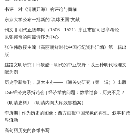
书评｜对《清朝开海》的评论与商榷
东京大学公布一批新的“琉球王国”文献
刊文 || 明代正德年间（1506—1521）浙江市舶司提举考论——
以张邦奇的两篇诗序为中心
张伯伟教授主编《高丽朝鲜时代中国行纪资料汇编》第一辑出
版
丝路文明研究︱邱轶皓：明代的中亚视野：以三种明代地理文
献为例
历史学新集刊，厦大主办——《海关史研究（第一辑）》出版
LSE经济史系辩论会 | 经济学的问题：数学过多，历史不足？
《明清史料》（明清内阁大库残馀档案）
李所期 | 作为历史的图像：西方画报中国形象的再现、叙事和跨
界流动
高句丽历史的多维书写