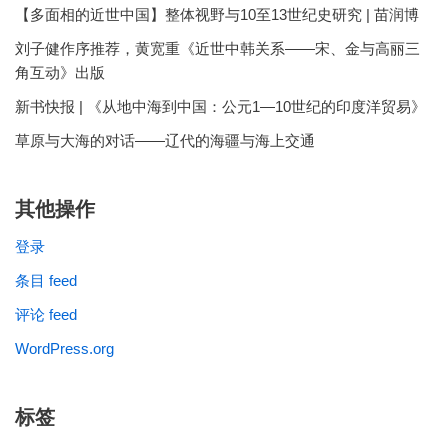
【多面相的近世中国】整体视野与10至13世纪史研究 | 苗润博
刘子健作序推荐，黄宽重《近世中韩关系——宋、金与高丽三
角互动》出版
新书快报 | 《从地中海到中国：公元1—10世纪的印度洋贸易》
草原与大海的对话——辽代的海疆与海上交通
其他操作
登录
条目 feed
评论 feed
WordPress.org
标签