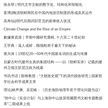
徐永明 | 明代文学文献的数字化、结构化和智能化
姜博||晚清朝鲜商民在中国内地游历制度的形成及其运作
高寿仙||明代后期武职官员的薪俸收入状况
Climate Change and the Rise of an Empire
數據庫資源｜早期中國研究選輯, 十六至二十世紀初
王学典：逼人成材，顾颉刚弟子遍天下的秘诀
黄兴涛丨19世纪20—50年代中国新名词的生成与传播
后蒙古时代建州女真的集团结构 ——以《朝鲜实录》记载的建
州卫领主阶层汉姓为线索
书讯书话 | 陈锋教授：“大财政史观”下的清代税收研究 | 国家哲
学社会科学成果文库
理论|林声渊、吴宏岐：《历史海防地理学若干理论问题刍议》
“孙中山《实业计划》与上海孙中山故居馆藏图书文献专题数据
库”二期成果上线