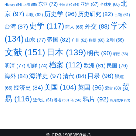
北
东亚
(72)
亚洲
(67)
全球史
(60)
History
(54)
上海
(55)
中国古代
(54)
京
(97)
历史学
(96)
历史研究
(82)
印度
(62)
古籍
(61)
学术
史学
(117)
台湾
(87)
外交
(88)
商人
(66)
(134)
帝国
(82)
山东
(77)
文明
(66)
广州
(61)
数据
(60)
文献
(151)
日本
(139)
明代
(90)
明朝
(56)
档案
(112)
明清
(77)
欧洲
(81)
民国
(76)
朝鲜
(74)
海洋史
(97)
目录
(96)
海外
(84)
清代
(84)
福建
贸
美国
(104)
英国
(96)
经济史
(84)
(66)
蒙古
(60)
易
(116)
鸦片
(92)
近代史
(61)
香港
(58)
马
(56)
鸦片战争
(53)
鲁ICP备19063898号-3