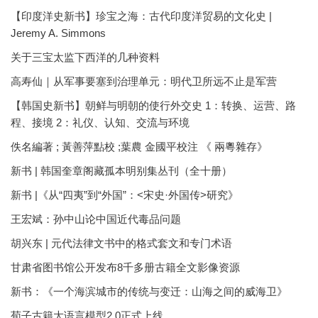
【印度洋史新书】珍宝之海：古代印度洋贸易的文化史 |
Jeremy A. Simmons
关于三宝太监下西洋的几种资料
高寿仙｜从军事要塞到治理单元：明代卫所远不止是军营
【韩国史新书】朝鲜与明朝的使行外交史 1：转换、运营、路
程、接境 2：礼仪、认知、交流与环境
佚名編著 ; 黃善萍點校 ;葉農 金國平校注 《 兩粵雜存》
新书 | 韩国奎章阁藏孤本明别集丛刊（全十册）
新书 |《从“四夷”到“外国”：<宋史·外国传>研究》
王宏斌：孙中山论中国近代毒品问题
胡兴东 | 元代法律文书中的格式套文和专门术语
甘肃省图书馆公开发布8千多册古籍全文影像资源
新书：《一个海滨城市的传统与变迁：山海之间的威海卫》
荀子古籍大语言模型2.0正式上线