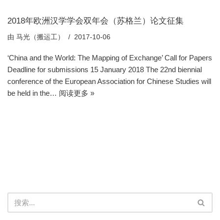
2018年欧洲汉学学会双年会（苏格兰）论文征集
由
马光（搬运工）
2017-10-06
‘China and the World: The Mapping of Exchange’ Call for Papers
Deadline for submissions 15 January 2018 The 22nd biennial
conference of the European Association for Chinese Studies will
be held in the…
阅读更多 »