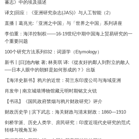
蕃志》中的埃及描述
译文|回应：《亚洲研究杂志(JAS)》与人工智能（2）
直播丨葛兆光:「亚洲之中国」与「世界之中国」系列讲座
李伯重：海洋控制权——16-19世纪中期中国海上贸易研究的一
个重要问题
100个研究方法系列032：词源学（Etymology）
新书丨[日]池內敏 著; 林美琪 译:《從友好的鄰人到對立的敵人
──日本人眼中的朝鮮是如何形成的？》出版
【海洋史新书】鸦片的近世：荷兰东印度公司与海域亚洲
肖发华 | 南京城墙博物馆藏元明时期铭文火铳
【书讯】《国民政府禁烟与鸦片财政研究》评介
财政历史学 | 滨下武志：海关财政与清末财政：1860—1910
剑桥学派、历史人类学、庶民研究：印度近现代史研究的范式
转移与视角互补