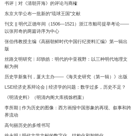
书评｜对《清朝开海》的评论与商榷
东京大学公布一批新的“琉球王国”文献
刊文 || 明代正德年间（1506—1521）浙江市舶司提举考论——
以张邦奇的两篇诗序为中心
张伯伟教授主编《高丽朝鲜时代中国行纪资料汇编》第一辑出
版
丝路文明研究︱邱轶皓：明代的中亚视野：以三种明代地理文
献为例
历史学新集刊，厦大主办——《海关史研究（第一辑）》出版
LSE经济史系辩论会 | 经济学的问题：数学过多，历史不足？
《明清史料》（明清内阁大库残馀档案）
李所期 | 作为历史的图像：西方画报中国形象的再现、叙事和跨
界流动
高句丽历史的多维书写
徐永明 | 明代文学文献的数字化、结构化和智能化