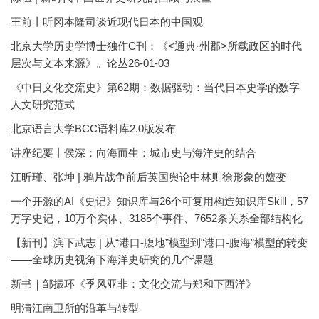
王前丨听冈本隆司谈近现代日本的中国观
北京大学历史学博士独作C刊：《<通典·州郡>所载政区的时代
层次与文本来源》。论丛26-01-03
《中日文化交流史》第62期：数据驱动：当代日本史学的数字
人文研究范式
北京语言大学BCC语料库2.0版发布
讲座纪要丨侯深：向海而生：城市史与海洋史的结合
江昕瑾、张坤 | 鸦片战争前后英国舆论中林则徐形象的嬗变
一个开源的AI《史记》知识库与26个可复用构造知识库Skill，57
万字史记，10万个实体、3185个事件、7652条关系全部结构化
【新刊】滨下武志 | 从“港口-腹地”模型到“港口-腹海”模型的转变
——全球历史视角下海洋史研究的几个课题
新书｜邹振环《季风亚非：文化交流与郑和下西洋》
明清江南卫所的沿革与转型