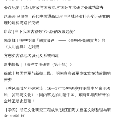
会议纪要 | “清代财政与国家治理”国际学术研讨会成功举办
赵海涛 马健恒 | 近代中国通商口岸与区域经济社会变迁研究的
理论建构与路径突破
唐宸 | 当下我国古籍数字出版的发展趋势*
郭嘉輝 ‖ 明中後期「朝貢論述」——《皇明外夷朝貢考》與
《大明會典》之對照
方志类古籍地名识别及系统构建
新书快报 | 《海洋文明研究（第十辑）》
徐成丨故国世军与新朝士民： 明朝宣府镇军事家族在清前期的
嬗变
《季风海域的丝银对流：16—17世纪中西交往图景中的东亚移
民、贸易与文化》：国内罕见的明清中国、东南亚与西班牙的
全球互动史新著！
【学闻】浙江文化研究工程成果“浙江旧海关档案文献整理与研
究”全部出版