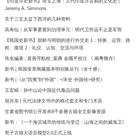
【印度洋史新书】珍宝之海：古代印度洋贸易的文化史 |
Jeremy A. Simmons
关于三宝太监下西洋的几种资料
高寿仙｜从军事要塞到治理单元：明代卫所远不止是军营
【韩国史新书】朝鲜与明朝的使行外交史 1：转换、运营、路
程、接境 2：礼仪、认知、交流与环境
佚名編著 ; 黃善萍點校 ;葉農 金國平校注 《 兩粵雜存》
新书 | 韩国奎章阁藏孤本明别集丛刊（全十册）
新书 |《从“四夷”到“外国”：<宋史·外国传>研究》
王宏斌：孙中山论中国近代毒品问题
胡兴东 | 元代法律文书中的格式套文和专门术语
甘肃省图书馆公开发布8千多册古籍全文影像资源
新书：《一个海滨城市的传统与变迁：山海之间的威海卫》
荀子古籍大语言模型2.0正式上线