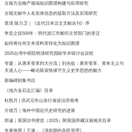
古籍方志物产领域知识图谱构建与应用研究
古籍文献中人名实体信息的提取方法及实现研究
章清 陈力卫｜《近代日本汉文文献丛刊》序
争贡之役500年：明代浙江市舶司主管部门的变迁
如何将任何文本语料库转化为知识图谱
2025台湾中研院明清研究国际学术研讨会议程
专题：从唐宋变革到大分流｜刘光临：唐宋变革、资本主义与
天道人心——略论陈寅恪保守主义史学思想的魅力
新编碑刻集书目
《地方金石志汇编》目录
杜凯月 | 洪武元年山东行省设治济南考
方徳万｜海外中国近代史研究的进展
郑诚｜英国访书便览（2025）附英国所藏汉籍相关目录
专著推荐丨王潞：《清前期的岛民管理》