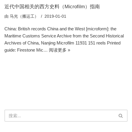
近代中国相关的西方史料（Microfilm）指南
由
马光（搬运工）
2019-01-01
China: British records China and the West [microform]: the
Maritime Customs Service Archive from the Second Historical
Archives of China, Nanjing Microfilm 11931 151 reels Printed
guide: Firestone Mic…
阅读更多 »