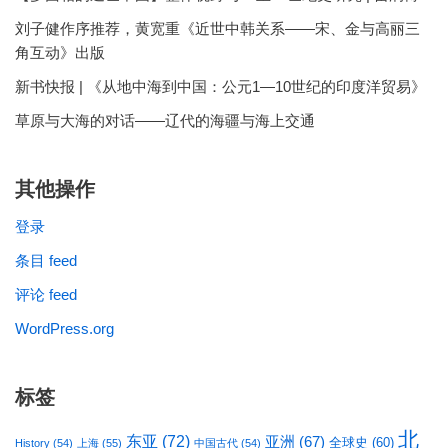
刘子健作序推荐，黄宽重《近世中韩关系——宋、金与高丽三
角互动》出版
新书快报 | 《从地中海到中国：公元1—10世纪的印度洋贸易》
草原与大海的对话——辽代的海疆与海上交通
其他操作
登录
条目 feed
评论 feed
WordPress.org
标签
北
东亚
(72)
亚洲
(67)
全球史
(60)
History
(54)
上海
(55)
中国古代
(54)