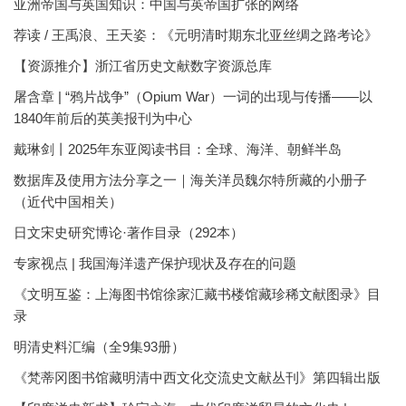
亚洲帝国与英国知识：中国与英帝国扩张的网络
荐读 / 王禹浪、王天姿：《元明清时期东北亚丝绸之路考论》
【资源推介】浙江省历史文献数字资源总库
屠含章 | “鸦片战争”（Opium War）一词的出现与传播——以
1840年前后的英美报刊为中心
戴琳剑丨2025年东亚阅读书目：全球、海洋、朝鲜半岛
数据库及使用方法分享之一｜海关洋员魏尔特所藏的小册子
（近代中国相关）
日文宋史研究博论·著作目录（292本）
专家视点 | 我国海洋遗产保护现状及存在的问题
《文明互鉴：上海图书馆徐家汇藏书楼馆藏珍稀文献图录》目
录
明清史料汇编（全9集93册）
《梵蒂冈图书馆藏明清中西文化交流史文献丛刊》第四辑出版