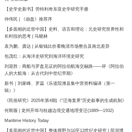
【史学史新书】劳特利奇东亚史学研究手册
仲伟民 | 《崩盘》推荐序
【多面相的近世中国】史料、语言和理论：元史研究世界性和
长时段的思考 | 马晓林
袁为鹏、龚达 | 从银钱比价看晚清市场整合及南北差异
包茂红：从海洋史研究到海洋环境史研究
刘迎胜：商船与罗盘见证的阿拉伯航海交融路——评《阿拉伯
人的大航海：从古代到中世纪早期》
新书｜刘家峰、罗蕊《乐道院潍县集中营资料编译（第一
辑）》
《民俗研究》2025年第4期|《“迁海复界”历史叙事的生成机制》
何斯薇 | 龙州开埠与桂越边境交通地理变迁(1889—1932)
Maritime History Today
【多面相的近世中国】整体视野与10至13世纪史研究 | 苗润博