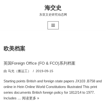
海交史
跳
东亚文史研究动态网
至
正
文
欧美档案
英国Foreign Office (FO & FCO)系列档案
由
马光（搬运工）
2019-09-15
Starting points British and foreign state papers JX103 .B758 and
online in Hein Online World Constitutions Illustrated This print
series documents British foreign policy for 1812/14 to 1977.
Includes …
阅读更多 »