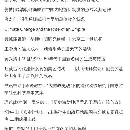
姜博||晚清朝鲜商民在中国内地游历制度的形成及其运作
高寿仙||明代后期武职官员的薪俸收入状况
Climate Change and the Rise of an Empire
數據庫資源｜早期中國研究選輯, 十六至二十世紀初
王学典：逼人成材，顾颉刚弟子遍天下的秘诀
黄兴涛丨19世纪20—50年代中国新名词的生成与传播
后蒙古时代建州女真的集团结构 ——以《朝鲜实录》记载的建
州卫领主阶层汉姓为线索
书讯书话 | 陈锋教授：“大财政史观”下的清代税收研究 | 国家哲
学社会科学成果文库
理论|林声渊、吴宏岐：《历史海防地理学若干理论问题刍议》
“孙中山《实业计划》与上海孙中山故居馆藏图书文献专题数据
库”二期成果上线
陈恒 | 新时代中国世界史研究的回顾与展望