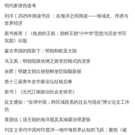
明代家谱伪造考
刘洋丨2025年阅读书目 ：在海洋之间阅读——海域史、俘虏与
世界经济
新书推荐 丨《焦虑的王权：朝鲜王朝“小中华”思想与历史书写
实践》出版
蒙古帝国的阴影下：明朝和欧亚大陆
马玉凤：明朝陆路丝绸之路管控模式的演变
余辉｜明建文朝出使朝鲜使臣陆颙新探
第十三届青年史学家论坛征稿启事
新书丨《元代江南政治社会史研究》
征文通知：“全球中国：跨区域联系的过去与现在”博士论文工作
坊
黄国信｜清王朝的海洋观及其海疆治理逻辑
刊文 || 宋代中国对印度洋—地中海世界认知的飞跃：聚焦《诸