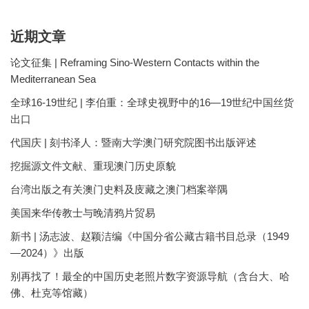
近期文章
论文征集 | Reframing Sino-Western Contacts within the
Mediterranean Sea
全球16-19世纪 | 李伯重：全球史视野中的16—19世纪中国丝货
出口
代国庆 | 刻书泽人：暨南大学澳门研究院图书出版评述
挖掘源文件文献、重现澳门历史原貌
台湾出版之有关澳门史料及庋藏之澳门档案举隅
美国来华传教士与晚清鸦片贸易
新书 | 汤志波、赵颖洁编《中国分省公藏古籍书目总录（1949
—2024）》出版
别再找了！最全的中国历史老照片数字资源导航（含台大、哈
佛、杜克等馆藏）