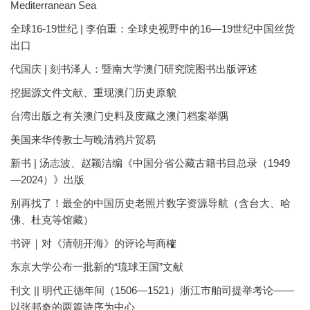
Mediterranean Sea
全球16-19世纪 | 李伯重：全球史视野中的16—19世纪中国丝货
出口
代国庆 | 刻书泽人：暨南大学澳门研究院图书出版评述
挖掘源文件文献、重现澳门历史原貌
台湾出版之有关澳门史料及庋藏之澳门档案举隅
美国来华传教士与晚清鸦片贸易
新书 | 汤志波、赵颖洁编《中国分省公藏古籍书目总录（1949
—2024）》出版
别再找了！最全的中国历史老照片数字资源导航（含台大、哈
佛、杜克等馆藏）
书评｜对《清朝开海》的评论与商榷
东京大学公布一批新的“琉球王国”文献
刊文 || 明代正德年间（1506—1521）浙江市舶司提举考论——
以张邦奇的两篇诗序为中心