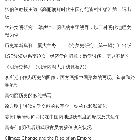
张伯伟教授主编《高丽朝鲜时代中国行纪资料汇编》第一辑出
版
丝路文明研究︱邱轶皓：明代的中亚视野：以三种明代地理文
献为例
历史学新集刊，厦大主办——《海关史研究（第一辑）》出版
LSE经济史系辩论会 | 经济学的问题：数学过多，历史不足？
《明清史料》（明清内阁大库残馀档案）
李所期 | 作为历史的图像：西方画报中国形象的再现、叙事和跨
界流动
高句丽历史的多维书写
徐永明 | 明代文学文献的数字化、结构化和智能化
姜博||晚清朝鲜商民在中国内地游历制度的形成及其运作
高寿仙||明代后期武职官员的薪俸收入状况
Climate Change and the Rise of an Empire