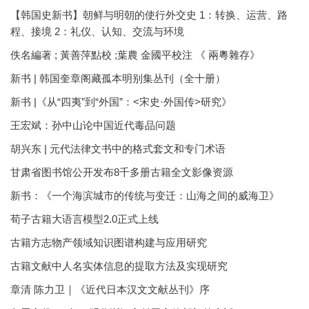
【韩国史新书】朝鲜与明朝的使行外交史 1：转换、运营、路
程、接境 2：礼仪、认知、交流与环境
佚名編著 ; 黃善萍點校 ;葉農 金國平校注 《 兩粵雜存》
新书 | 韩国奎章阁藏孤本明别集丛刊（全十册）
新书 |《从“四夷”到“外国”：<宋史·外国传>研究》
王宏斌：孙中山论中国近代毒品问题
胡兴东 | 元代法律文书中的格式套文和专门术语
甘肃省图书馆公开发布8千多册古籍全文影像资源
新书：《一个海滨城市的传统与变迁：山海之间的威海卫》
荀子古籍大语言模型2.0正式上线
古籍方志物产领域知识图谱构建与应用研究
古籍文献中人名实体信息的提取方法及实现研究
章清 陈力卫｜《近代日本汉文文献丛刊》序