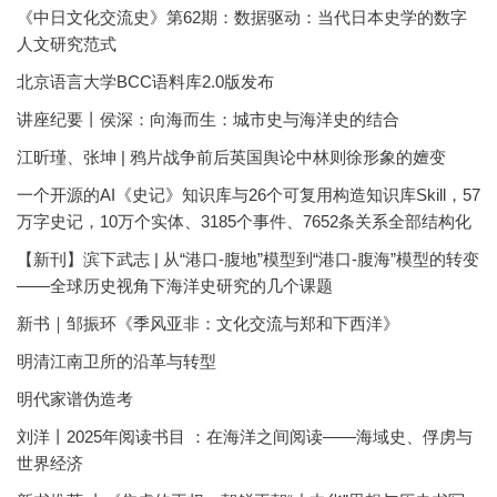
《中日文化交流史》第62期：数据驱动：当代日本史学的数字
人文研究范式
北京语言大学BCC语料库2.0版发布
讲座纪要丨侯深：向海而生：城市史与海洋史的结合
江昕瑾、张坤 | 鸦片战争前后英国舆论中林则徐形象的嬗变
一个开源的AI《史记》知识库与26个可复用构造知识库Skill，57
万字史记，10万个实体、3185个事件、7652条关系全部结构化
【新刊】滨下武志 | 从“港口-腹地”模型到“港口-腹海”模型的转变
——全球历史视角下海洋史研究的几个课题
新书｜邹振环《季风亚非：文化交流与郑和下西洋》
明清江南卫所的沿革与转型
明代家谱伪造考
刘洋丨2025年阅读书目 ：在海洋之间阅读——海域史、俘虏与
世界经济