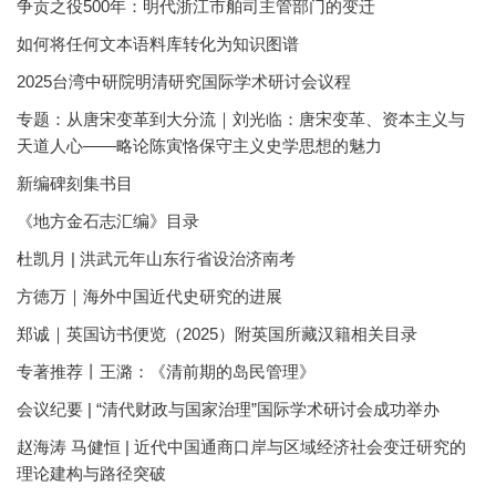
争贡之役500年：明代浙江市舶司主管部门的变迁
如何将任何文本语料库转化为知识图谱
2025台湾中研院明清研究国际学术研讨会议程
专题：从唐宋变革到大分流｜刘光临：唐宋变革、资本主义与
天道人心——略论陈寅恪保守主义史学思想的魅力
新编碑刻集书目
《地方金石志汇编》目录
杜凯月 | 洪武元年山东行省设治济南考
方徳万｜海外中国近代史研究的进展
郑诚｜英国访书便览（2025）附英国所藏汉籍相关目录
专著推荐丨王潞：《清前期的岛民管理》
会议纪要 | “清代财政与国家治理”国际学术研讨会成功举办
赵海涛 马健恒 | 近代中国通商口岸与区域经济社会变迁研究的
理论建构与路径突破