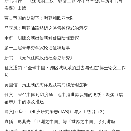
新书推荐 丨《焦虑的王权：朝鲜王朝“小中华”思想与历史书写
实践》出版
蒙古帝国的阴影下：明朝和欧亚大陆
马玉凤：明朝陆路丝绸之路管控模式的演变
余辉｜明建文朝出使朝鲜使臣陆颙新探
第十三届青年史学家论坛征稿启事
新书丨《元代江南政治社会史研究》
征文通知：“全球中国：跨区域联系的过去与现在”博士论文工作
坊
黄国信｜清王朝的海洋观及其海疆治理逻辑
刊文 || 宋代中国对印度洋—地中海世界认知的飞跃：聚焦《诸
蕃志》中的埃及描述
译文|回应：《亚洲研究杂志(JAS)》与人工智能（2）
直播丨葛兆光:「亚洲之中国」与「世界之中国」系列讲座