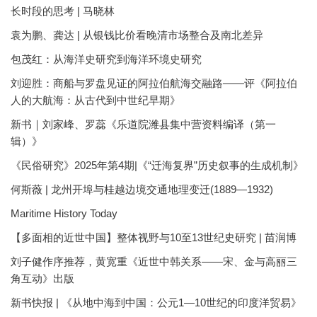
长时段的思考 | 马晓林
袁为鹏、龚达 | 从银钱比价看晚清市场整合及南北差异
包茂红：从海洋史研究到海洋环境史研究
刘迎胜：商船与罗盘见证的阿拉伯航海交融路——评《阿拉伯
人的大航海：从古代到中世纪早期》
新书｜刘家峰、罗蕊《乐道院潍县集中营资料编译（第一
辑）》
《民俗研究》2025年第4期|《“迁海复界”历史叙事的生成机制》
何斯薇 | 龙州开埠与桂越边境交通地理变迁(1889—1932)
Maritime History Today
【多面相的近世中国】整体视野与10至13世纪史研究 | 苗润博
刘子健作序推荐，黄宽重《近世中韩关系——宋、金与高丽三
角互动》出版
新书快报 | 《从地中海到中国：公元1—10世纪的印度洋贸易》