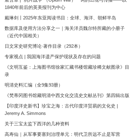
1840年前后的英美报刊为中心
戴琳剑丨2025年东亚阅读书目：全球、海洋、朝鲜半岛
数据库及使用方法分享之一｜海关洋员魏尔特所藏的小册子
（近代中国相关）
日文宋史研究博论·著作目录（292本）
专家视点 | 我国海洋遗产保护现状及存在的问题
《文明互鉴：上海图书馆徐家汇藏书楼馆藏珍稀文献图录》目
录
明清史料汇编（全9集93册）
《梵蒂冈图书馆藏明清中西文化交流史文献丛刊》第四辑出版
【印度洋史新书】珍宝之海：古代印度洋贸易的文化史 |
Jeremy A. Simmons
关于三宝太监下西洋的几种资料
高寿仙｜从军事要塞到治理单元：明代卫所远不止是军营