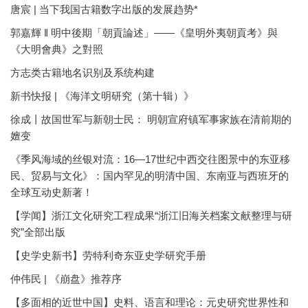
唐宸 | 当下我国古籍数字出版的发展趋势*
郭嘉輝 ‖ 明中後期「朝貢論述」——《皇明外夷朝貢考》與
《大明會典》之對照
方志类古籍地名识别及系统构建
新书快报 | 《海洋文明研究（第十辑）》
徐成丨故国世军与新朝士民： 明朝宣府镇军事家族在清前期的
嬗变
《季风海域的丝银对流：16—17世纪中西交往图景中的东亚移
民、贸易与文化》：国内罕见的明清中国、东南亚与西班牙的
全球互动史新著！
【学闻】浙江文化研究工程成果“浙江旧海关档案文献整理与研
究”全部出版
【史学史新书】劳特利奇东亚史学研究手册
仲伟民 | 《崩盘》推荐序
【多面相的近世中国】史料、语言和理论：元史研究世界性和