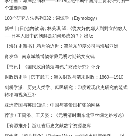
李伯重：海洋控制权——16-19世纪中期中国海上贸易研究的一
个重要问题
100个研究方法系列032：词源学（Etymology）
新书丨[日]池內敏 著; 林美琪 译:《從友好的鄰人到對立的敵人
──日本人眼中的朝鮮是如何形成的？》出版
【海洋史新书】鸦片的近世：荷兰东印度公司与海域亚洲
肖发华 | 南京城墙博物馆藏元明时期铭文火铳
【书讯】《国民政府禁烟与鸦片财政研究》评介
财政历史学 | 滨下武志：海关财政与清末财政：1860—1910
剑桥学派、历史人类学、庶民研究：印度近现代史研究的范式
转移与视角互补
亚洲帝国与英国知识：中国与英帝国扩张的网络
荐读 / 王禹浪、王天姿：《元明清时期东北亚丝绸之路考论》
【资源推介】浙江省历史文献数字资源总库
屠含章 | “鸦片战争”（Opium War）一词的出现与传播——以