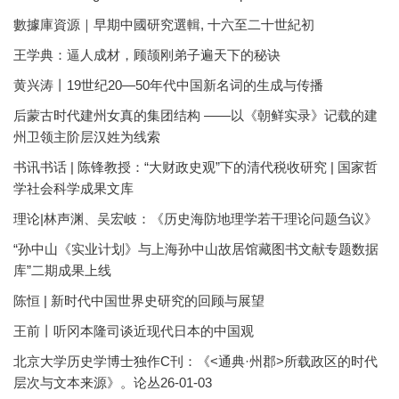
數據庫資源｜早期中國研究選輯, 十六至二十世紀初
王学典：逼人成材，顾颉刚弟子遍天下的秘诀
黄兴涛丨19世纪20—50年代中国新名词的生成与传播
后蒙古时代建州女真的集团结构 ——以《朝鲜实录》记载的建
州卫领主阶层汉姓为线索
书讯书话 | 陈锋教授：“大财政史观”下的清代税收研究 | 国家哲
学社会科学成果文库
理论|林声渊、吴宏岐：《历史海防地理学若干理论问题刍议》
“孙中山《实业计划》与上海孙中山故居馆藏图书文献专题数据
库”二期成果上线
陈恒 | 新时代中国世界史研究的回顾与展望
王前丨听冈本隆司谈近现代日本的中国观
北京大学历史学博士独作C刊：《<通典·州郡>所载政区的时代
层次与文本来源》。论丛26-01-03