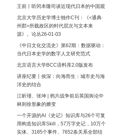
王前丨听冈本隆司谈近现代日本的中国观
北京大学历史学博士独作C刊：《<通典·
州郡>所载政区的时代层次与文本来
源》。论丛26-01-03
《中日文化交流史》第62期：数据驱动：
当代日本史学的数字人文研究范式
北京语言大学BCC语料库2.0版发布
讲座纪要丨侯深：向海而生：城市史与海
洋史的结合
江昕瑾、张坤 | 鸦片战争前后英国舆论中
林则徐形象的嬗变
一个开源的AI《史记》知识库与26个可复
用构造知识库Skill，57万字史记，10万个
实体、3185个事件、7652条关系全部结