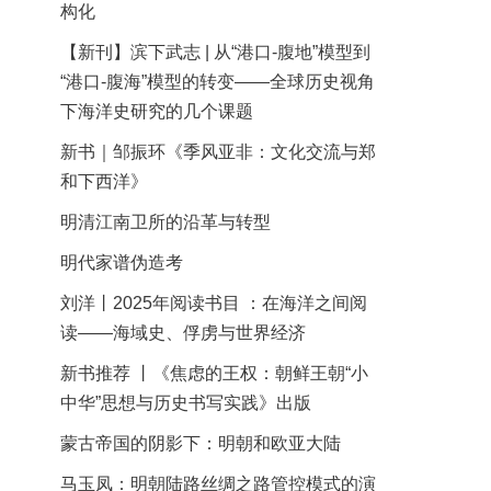
构化
【新刊】滨下武志 | 从“港口-腹地”模型到
“港口-腹海”模型的转变——全球历史视角
下海洋史研究的几个课题
新书｜邹振环《季风亚非：文化交流与郑
和下西洋》
明清江南卫所的沿革与转型
明代家谱伪造考
刘洋丨2025年阅读书目 ：在海洋之间阅
读——海域史、俘虏与世界经济
新书推荐 丨《焦虑的王权：朝鲜王朝“小
中华”思想与历史书写实践》出版
蒙古帝国的阴影下：明朝和欧亚大陆
马玉凤：明朝陆路丝绸之路管控模式的演