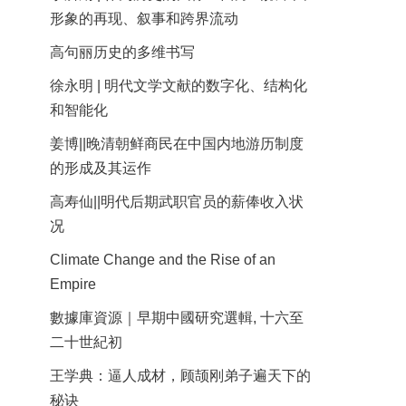
形象的再现、叙事和跨界流动
高句丽历史的多维书写
徐永明 | 明代文学文献的数字化、结构化
和智能化
姜博||晚清朝鲜商民在中国内地游历制度
的形成及其运作
高寿仙||明代后期武职官员的薪俸收入状
况
Climate Change and the Rise of an
Empire
數據庫資源｜早期中國研究選輯, 十六至
二十世紀初
王学典：逼人成材，顾颉刚弟子遍天下的
秘诀