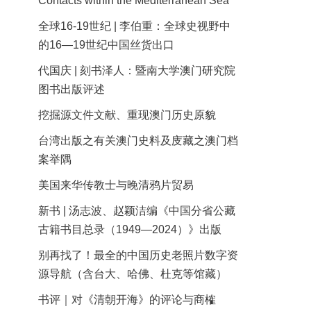
Contacts within the Mediterranean Sea
全球16-19世纪 | 李伯重：全球史视野中
的16—19世纪中国丝货出口
代国庆 | 刻书泽人：暨南大学澳门研究院
图书出版评述
挖掘源文件文献、重现澳门历史原貌
台湾出版之有关澳门史料及庋藏之澳门档
案举隅
美国来华传教士与晚清鸦片贸易
新书 | 汤志波、赵颖洁编《中国分省公藏
古籍书目总录（1949—2024）》出版
别再找了！最全的中国历史老照片数字资
源导航（含台大、哈佛、杜克等馆藏）
书评｜对《清朝开海》的评论与商榷