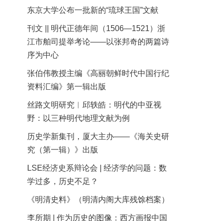
东京大学公布一批新的“琉球王国”文献
刊文 || 明代正德年间（1506—1521）浙
江市舶司提举考论——以张邦奇的两篇诗
序为中心
张伯伟教授主编《高丽朝鲜时代中国行纪
资料汇编》第一辑出版
丝路文明研究︱邱轶皓：明代的中亚视
野：以三种明代地理文献为例
历史学新集刊，厦大主办——《海关史研
究（第一辑）》出版
LSE经济史系辩论会 | 经济学的问题：数
学过多，历史不足？
《明清史料》（明清内阁大库残馀档案）
李所期 | 作为历史的图像：西方画报中国