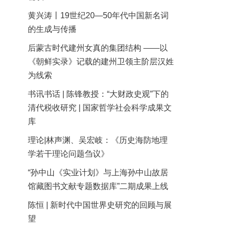
黄兴涛丨19世纪20—50年代中国新名词
的生成与传播
后蒙古时代建州女真的集团结构 ——以
《朝鲜实录》记载的建州卫领主阶层汉姓
为线索
书讯书话 | 陈锋教授：“大财政史观”下的
清代税收研究 | 国家哲学社会科学成果文
库
理论|林声渊、吴宏岐：《历史海防地理
学若干理论问题刍议》
“孙中山《实业计划》与上海孙中山故居
馆藏图书文献专题数据库”二期成果上线
陈恒 | 新时代中国世界史研究的回顾与展
望