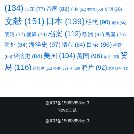
(134)
帝国
(82)
山东
(77)
文明
(66)
广州
(61)
数据
(60)
文献
(151)
日本
(139)
明代
(90)
明朝
(56)
档案
(112)
明清
(77)
欧洲
(81)
民国
(76)
朝鲜
(74)
海洋史
(97)
目录
(96)
海外
(84)
清代
(84)
福建
贸
美国
(104)
英国
(96)
经济史
(84)
(66)
蒙古
(60)
易
(116)
鸦片
(92)
近代史
(61)
香港
(58)
马
(56)
鸦片战争
(53)
鲁ICP备19063898号-3
Neve主题
鲁ICP备19063898号-3