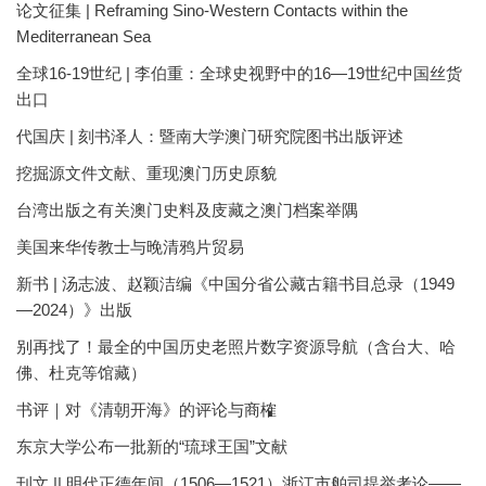
论文征集 | Reframing Sino-Western Contacts within the
Mediterranean Sea
全球16-19世纪 | 李伯重：全球史视野中的16—19世纪中国丝货
出口
代国庆 | 刻书泽人：暨南大学澳门研究院图书出版评述
挖掘源文件文献、重现澳门历史原貌
台湾出版之有关澳门史料及庋藏之澳门档案举隅
美国来华传教士与晚清鸦片贸易
新书 | 汤志波、赵颖洁编《中国分省公藏古籍书目总录（1949
—2024）》出版
别再找了！最全的中国历史老照片数字资源导航（含台大、哈
佛、杜克等馆藏）
书评｜对《清朝开海》的评论与商榷
东京大学公布一批新的“琉球王国”文献
刊文 || 明代正德年间（1506—1521）浙江市舶司提举考论——