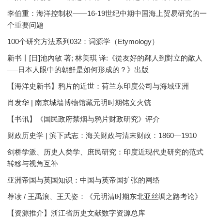
李伯重：海洋控制权——16-19世纪中期中国海上贸易研究的一
个重要问题
100个研究方法系列032：词源学（Etymology）
新书丨[日]池內敏 著; 林美琪 译:《從友好的鄰人到對立的敵人
──日本人眼中的朝鮮是如何形成的？》出版
【海洋史新书】鸦片的近世：荷兰东印度公司与海域亚洲
肖发华 | 南京城墙博物馆藏元明时期铭文火铳
【书讯】《国民政府禁烟与鸦片财政研究》评介
财政历史学 | 滨下武志：海关财政与清末财政：1860—1910
剑桥学派、历史人类学、庶民研究：印度近现代史研究的范式
转移与视角互补
亚洲帝国与英国知识：中国与英帝国扩张的网络
荐读 / 王禹浪、王天姿：《元明清时期东北亚丝绸之路考论》
【资源推介】浙江省历史文献数字资源总库