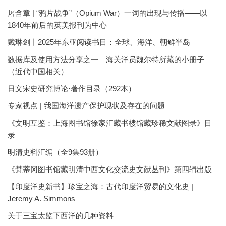
屠含章 | “鸦片战争”（Opium War）一词的出现与传播——以
1840年前后的英美报刊为中心
戴琳剑丨2025年东亚阅读书目：全球、海洋、朝鲜半岛
数据库及使用方法分享之一｜海关洋员魏尔特所藏的小册子
（近代中国相关）
日文宋史研究博论·著作目录（292本）
专家视点 | 我国海洋遗产保护现状及存在的问题
《文明互鉴：上海图书馆徐家汇藏书楼馆藏珍稀文献图录》目
录
明清史料汇编（全9集93册）
《梵蒂冈图书馆藏明清中西文化交流史文献丛刊》第四辑出版
【印度洋史新书】珍宝之海：古代印度洋贸易的文化史 |
Jeremy A. Simmons
关于三宝太监下西洋的几种资料