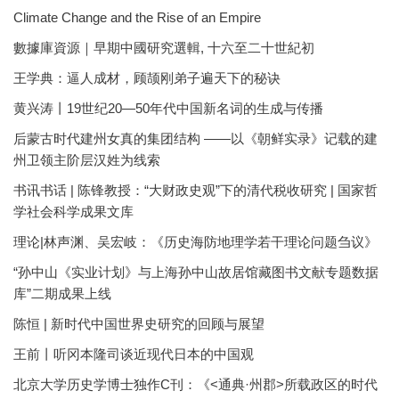
Climate Change and the Rise of an Empire
數據庫資源｜早期中國研究選輯, 十六至二十世紀初
王学典：逼人成材，顾颉刚弟子遍天下的秘诀
黄兴涛丨19世纪20—50年代中国新名词的生成与传播
后蒙古时代建州女真的集团结构 ——以《朝鲜实录》记载的建
州卫领主阶层汉姓为线索
书讯书话 | 陈锋教授：“大财政史观”下的清代税收研究 | 国家哲
学社会科学成果文库
理论|林声渊、吴宏岐：《历史海防地理学若干理论问题刍议》
“孙中山《实业计划》与上海孙中山故居馆藏图书文献专题数据
库”二期成果上线
陈恒 | 新时代中国世界史研究的回顾与展望
王前丨听冈本隆司谈近现代日本的中国观
北京大学历史学博士独作C刊：《<通典·州郡>所载政区的时代