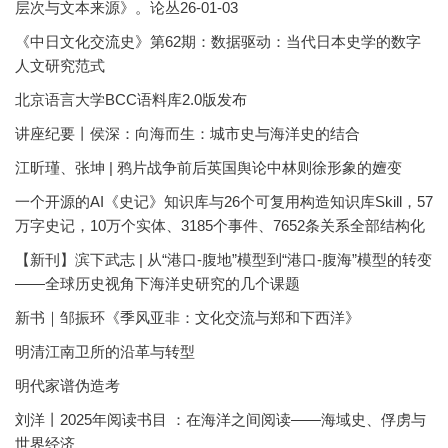
层次与文本来源》。论丛26-01-03
《中日文化交流史》第62期：数据驱动：当代日本史学的数字
人文研究范式
北京语言大学BCC语料库2.0版发布
讲座纪要丨侯深：向海而生：城市史与海洋史的结合
江昕瑾、张坤 | 鸦片战争前后英国舆论中林则徐形象的嬗变
一个开源的AI《史记》知识库与26个可复用构造知识库Skill，57
万字史记，10万个实体、3185个事件、7652条关系全部结构化
【新刊】滨下武志 | 从“港口-腹地”模型到“港口-腹海”模型的转变
——全球历史视角下海洋史研究的几个课题
新书｜邹振环《季风亚非：文化交流与郑和下西洋》
明清江南卫所的沿革与转型
明代家谱伪造考
刘洋丨2025年阅读书目 ：在海洋之间阅读——海域史、俘虏与
世界经济