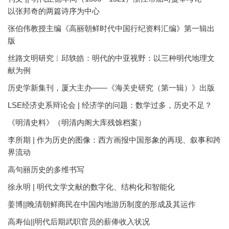
以张邦奇的两篇诗序为中心
张伯伟教授主编《高丽朝鲜时代中国行纪资料汇编》第一辑出
版
丝路文明研究︱邱轶皓：明代的中亚视野：以三种明代地理文
献为例
历史学新集刊，厦大主办——《海关史研究（第一辑）》出版
LSE经济史系辩论会 | 经济学的问题：数学过多，历史不足？
《明清史料》（明清内阁大库残馀档案）
李所期 | 作为历史的图像：西方画报中国形象的再现、叙事和跨
界流动
高句丽历史的多维书写
徐永明 | 明代文学文献的数字化、结构化和智能化
姜博||晚清朝鲜商民在中国内地游历制度的形成及其运作
高寿仙||明代后期武职官员的薪俸收入状况