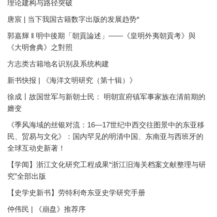
理论建构与路径突破
唐宸 | 当下我国古籍数字出版的发展趋势*
郭嘉輝 ‖ 明中後期「朝貢論述」——《皇明外夷朝貢考》與
《大明會典》之對照
方志类古籍地名识别及系统构建
新书快报 | 《海洋文明研究（第十辑）》
徐成丨故国世军与新朝士民： 明朝宣府镇军事家族在清前期的
嬗变
《季风海域的丝银对流：16—17世纪中西交往图景中的东亚移
民、贸易与文化》：国内罕见的明清中国、东南亚与西班牙的
全球互动史新著！
【学闻】浙江文化研究工程成果“浙江旧海关档案文献整理与研
究”全部出版
【史学史新书】劳特利奇东亚史学研究手册
仲伟民 | 《崩盘》推荐序