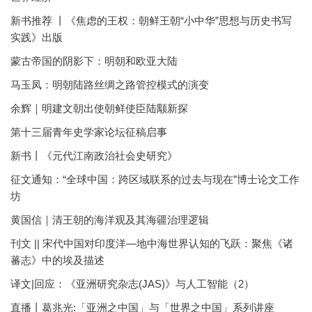
新书推荐 丨《焦虑的王权：朝鲜王朝“小中华”思想与历史书写
实践》出版
蒙古帝国的阴影下：明朝和欧亚大陆
马玉凤：明朝陆路丝绸之路管控模式的演变
余辉｜明建文朝出使朝鲜使臣陆颙新探
第十三届青年史学家论坛征稿启事
新书丨《元代江南政治社会史研究》
征文通知：“全球中国：跨区域联系的过去与现在”博士论文工作
坊
黄国信｜清王朝的海洋观及其海疆治理逻辑
刊文 || 宋代中国对印度洋—地中海世界认知的飞跃：聚焦《诸
蕃志》中的埃及描述
译文|回应：《亚洲研究杂志(JAS)》与人工智能（2）
直播丨葛兆光:「亚洲之中国」与「世界之中国」系列讲座