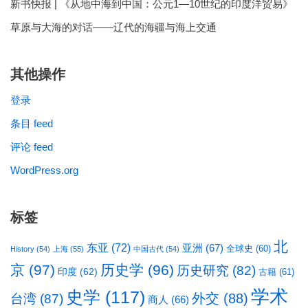
新书快报 | 《从地中海到中国：公元1—10世纪的印度洋贸易》
草原与大海的对话——辽代的海疆与海上交通
其他操作
登录
条目 feed
评论 feed
WordPress.org
标签
北
东亚
(72)
亚洲
(67)
全球史
(60)
History
(54)
上海
(55)
中国古代
(54)
京
(97)
历史学
(96)
历史研究
(82)
印度
(62)
古籍
(61)
学术
史学
(117)
台湾
(87)
外交
(88)
商人
(66)