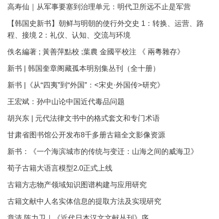
高寿仙｜从军事要塞到治理单元：明代卫所远不止是军营
【韩国史新书】朝鲜与明朝的使行外交史 1：转换、运营、路
程、接境 2：礼仪、认知、交流与环境
佚名編著 ; 黃善萍點校 ;葉農 金國平校注 《 兩粵雜存》
新书 | 韩国奎章阁藏孤本明别集丛刊（全十册）
新书 |《从“四夷”到“外国”：<宋史·外国传>研究》
王宏斌：孙中山论中国近代毒品问题
胡兴东 | 元代法律文书中的格式套文和专门术语
甘肃省图书馆公开发布8千多册古籍全文影像资源
新书：《一个海滨城市的传统与变迁：山海之间的威海卫》
荀子古籍大语言模型2.0正式上线
古籍方志物产领域知识图谱构建与应用研究
古籍文献中人名实体信息的提取方法及实现研究
章清 陈力卫｜《近代日本汉文文献丛刊》序