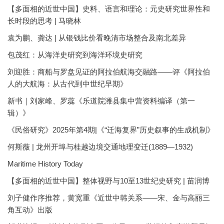
【多面相的近世中国】史料、语言和理论：元史研究世界性和
长时段的思考 | 马晓林
袁为鹏、龚达 | 从银钱比价看晚清市场整合及南北差异
包茂红：从海洋史研究到海洋环境史研究
刘迎胜：商船与罗盘见证的阿拉伯航海交融路——评《阿拉伯
人的大航海：从古代到中世纪早期》
新书｜刘家峰、罗蕊《乐道院潍县集中营资料编译（第一
辑）》
《民俗研究》2025年第4期|《“迁海复界”历史叙事的生成机制》
何斯薇 | 龙州开埠与桂越边境交通地理变迁(1889—1932)
Maritime History Today
【多面相的近世中国】整体视野与10至13世纪史研究 | 苗润博
刘子健作序推荐，黄宽重《近世中韩关系——宋、金与高丽三
角互动》出版