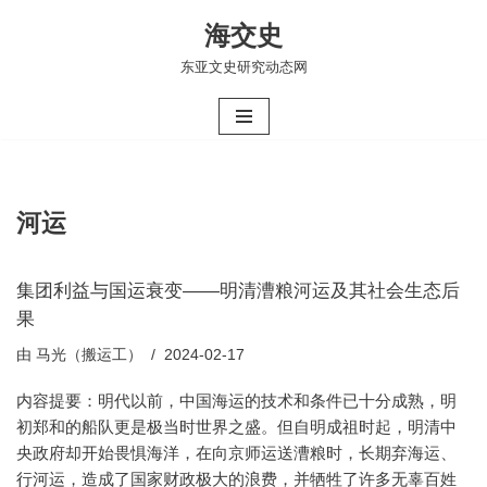
海交史
跳
东亚文史研究动态网
至
正
文
河运
集团利益与国运衰变——明清漕粮河运及其社会生态后
果
由
马光（搬运工）
2024-02-17
内容提要：明代以前，中国海运的技术和条件已十分成熟，明
初郑和的船队更是极当时世界之盛。但自明成祖时起，明清中
央政府却开始畏惧海洋，在向京师运送漕粮时，长期弃海运、
行河运，造成了国家财政极大的浪费，并牺牲了许多无辜百姓