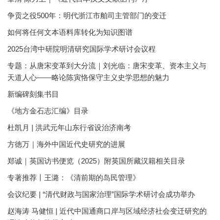
争贡之役500年：明代浙江市舶司主管部门的变迁
如何将任何文本语料库转化为知识图谱
2025台湾中研院明清研究国际学术研讨会议程
专题：从唐宋变革到大分流｜刘光临：唐宋变革、资本主义与
天道人心——略论陈寅恪保守主义史学思想的魅力
新编碑刻集书目
《地方金石志汇编》目录
杜凯月 | 洪武元年山东行省设治济南考
方徳万｜海外中国近代史研究的进展
郑诚｜英国访书便览（2025）附英国所藏汉籍相关目录
专著推荐丨王潞：《清前期的岛民管理》
会议纪要 | “清代财政与国家治理”国际学术研讨会成功举办
赵海涛 马健恒 | 近代中国通商口岸与区域经济社会变迁研究的