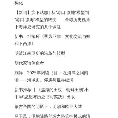
构化
【新刊】滨下武志 | 从“港口-腹地”模型到
“港口-腹海”模型的转变——全球历史视角
下海洋史研究的几个课题
新书｜邹振环《季风亚非：文化交流与郑
和下西洋》
明清江南卫所的沿革与转型
明代家谱伪造考
刘洋丨2025年阅读书目 ：在海洋之间阅
读——海域史、俘虏与世界经济
新书推荐 丨《焦虑的王权：朝鲜王朝“小
中华”思想与历史书写实践》出版
蒙古帝国的阴影下：明朝和欧亚大陆
马玉凤：明朝陆路丝绸之路管控模式的演