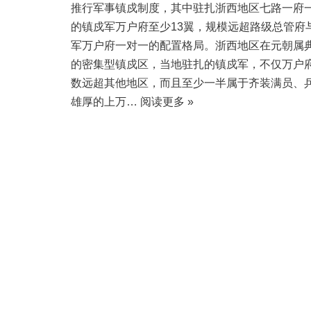
推行军事镇戍制度，其中驻扎浙西地区七路一府
的镇戍军万户府至少13翼，规模远超路级总管府
军万户府一对一的配置格局。浙西地区在元朝属
的密集型镇戍区，当地驻扎的镇戍军，不仅万户
数远超其他地区，而且至少一半属于齐装满员、
雄厚的上万…
阅读更多 »