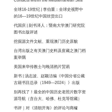
Contacts within the Mediterranean Sea
全球16-19世纪 | 李伯重：全球史视野中
的16—19世纪中国丝货出口
代国庆 | 刻书泽人：暨南大学澳门研究院
图书出版评述
挖掘源文件文献、重现澳门历史原貌
台湾出版之有关澳门史料及庋藏之澳门档
案举隅
美国来华传教士与晚清鸦片贸易
新书 | 汤志波、赵颖洁编《中国分省公藏
古籍书目总录（1949—2024）》出版
别再找了！最全的中国历史老照片数字资
源导航（含台大、哈佛、杜克等馆藏）
书评｜对《清朝开海》的评论与商榷