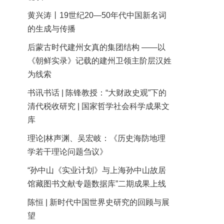
黄兴涛丨19世纪20—50年代中国新名词
的生成与传播
后蒙古时代建州女真的集团结构 ——以
《朝鲜实录》记载的建州卫领主阶层汉姓
为线索
书讯书话 | 陈锋教授：“大财政史观”下的
清代税收研究 | 国家哲学社会科学成果文
库
理论|林声渊、吴宏岐：《历史海防地理
学若干理论问题刍议》
“孙中山《实业计划》与上海孙中山故居
馆藏图书文献专题数据库”二期成果上线
陈恒 | 新时代中国世界史研究的回顾与展
望