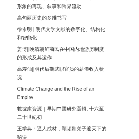
形象的再现、叙事和跨界流动
高句丽历史的多维书写
徐永明 | 明代文学文献的数字化、结构化
和智能化
姜博||晚清朝鲜商民在中国内地游历制度
的形成及其运作
高寿仙||明代后期武职官员的薪俸收入状
况
Climate Change and the Rise of an
Empire
數據庫資源｜早期中國研究選輯, 十六至
二十世紀初
王学典：逼人成材，顾颉刚弟子遍天下的
秘诀