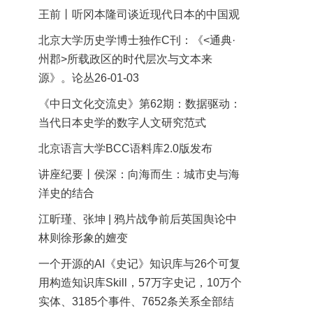
王前丨听冈本隆司谈近现代日本的中国观
北京大学历史学博士独作C刊：《<通典·
州郡>所载政区的时代层次与文本来
源》。论丛26-01-03
《中日文化交流史》第62期：数据驱动：
当代日本史学的数字人文研究范式
北京语言大学BCC语料库2.0版发布
讲座纪要丨侯深：向海而生：城市史与海
洋史的结合
江昕瑾、张坤 | 鸦片战争前后英国舆论中
林则徐形象的嬗变
一个开源的AI《史记》知识库与26个可复
用构造知识库Skill，57万字史记，10万个
实体、3185个事件、7652条关系全部结