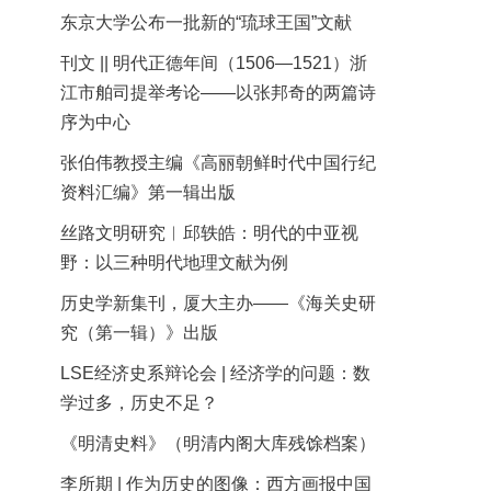
东京大学公布一批新的“琉球王国”文献
刊文 || 明代正德年间（1506—1521）浙
江市舶司提举考论——以张邦奇的两篇诗
序为中心
张伯伟教授主编《高丽朝鲜时代中国行纪
资料汇编》第一辑出版
丝路文明研究︱邱轶皓：明代的中亚视
野：以三种明代地理文献为例
历史学新集刊，厦大主办——《海关史研
究（第一辑）》出版
LSE经济史系辩论会 | 经济学的问题：数
学过多，历史不足？
《明清史料》（明清内阁大库残馀档案）
李所期 | 作为历史的图像：西方画报中国