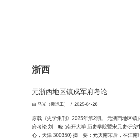
跳
至
正
文
浙西
元浙西地区镇戍军府考论
由
马光（搬运工）
2025-04-28
原载《史学集刊》2025年第2期。 元浙西地区镇
府考论 刘 晓 (南开大学 历史学院暨宋元史研究
心，天津 300350) 摘 要：元灭南宋后，在江南