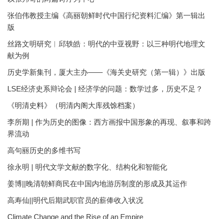
张伯伟教授主编《高丽朝鲜时代中国行纪资料汇编》第一辑出
版
丝路文明研究︱邱轶皓：明代的中亚视野：以三种明代地理文
献为例
历史学新集刊，厦大主办——《海关史研究（第一辑）》出版
LSE经济史系辩论会 | 经济学的问题：数学过多，历史不足？
《明清史料》（明清内阁大库残馀档案）
李所期 | 作为历史的图像：西方画报中国形象的再现、叙事和跨
界流动
高句丽历史的多维书写
徐永明 | 明代文学文献的数字化、结构化和智能化
姜博||晚清朝鲜商民在中国内地游历制度的形成及其运作
高寿仙||明代后期武职官员的薪俸收入状况
Climate Change and the Rise of an Empire