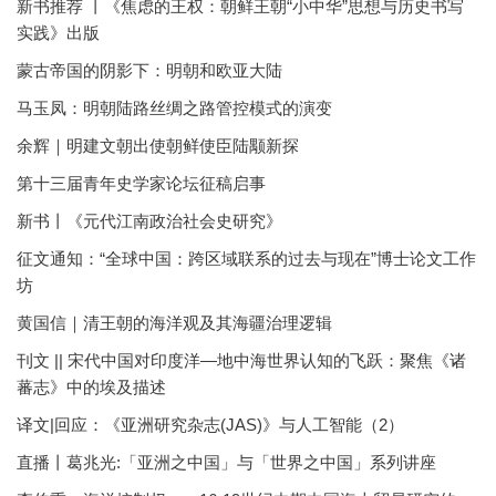
新书推荐 丨《焦虑的王权：朝鲜王朝“小中华”思想与历史书写
实践》出版
蒙古帝国的阴影下：明朝和欧亚大陆
马玉凤：明朝陆路丝绸之路管控模式的演变
余辉｜明建文朝出使朝鲜使臣陆颙新探
第十三届青年史学家论坛征稿启事
新书丨《元代江南政治社会史研究》
征文通知：“全球中国：跨区域联系的过去与现在”博士论文工作
坊
黄国信｜清王朝的海洋观及其海疆治理逻辑
刊文 || 宋代中国对印度洋—地中海世界认知的飞跃：聚焦《诸
蕃志》中的埃及描述
译文|回应：《亚洲研究杂志(JAS)》与人工智能（2）
直播丨葛兆光:「亚洲之中国」与「世界之中国」系列讲座