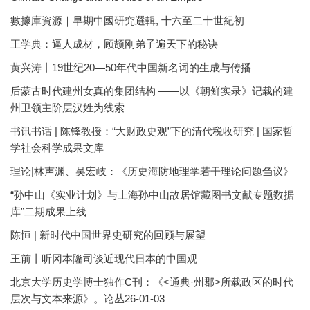
數據庫資源｜早期中國研究選輯, 十六至二十世紀初
王学典：逼人成材，顾颉刚弟子遍天下的秘诀
黄兴涛丨19世纪20—50年代中国新名词的生成与传播
后蒙古时代建州女真的集团结构 ——以《朝鲜实录》记载的建
州卫领主阶层汉姓为线索
书讯书话 | 陈锋教授：“大财政史观”下的清代税收研究 | 国家哲
学社会科学成果文库
理论|林声渊、吴宏岐：《历史海防地理学若干理论问题刍议》
“孙中山《实业计划》与上海孙中山故居馆藏图书文献专题数据
库”二期成果上线
陈恒 | 新时代中国世界史研究的回顾与展望
王前丨听冈本隆司谈近现代日本的中国观
北京大学历史学博士独作C刊：《<通典·州郡>所载政区的时代
层次与文本来源》。论丛26-01-03