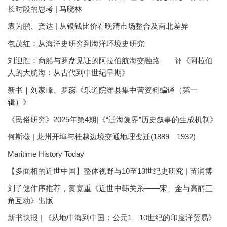
长时段的思考 | 马晓林
袁为鹏、龚达 | 从银钱比价看晚清市场整合及南北差异
包茂红：从海洋史研究到海洋环境史研究
刘迎胜：商船与罗盘见证的阿拉伯航海交融路——评《阿拉伯
人的大航海：从古代到中世纪早期》
新书｜刘家峰、罗蕊《乐道院潍县集中营资料编译（第一
辑）》
《民俗研究》2025年第4期|《“迁海复界”历史叙事的生成机制》
何斯薇 | 龙州开埠与桂越边境交通地理变迁(1889—1932)
Maritime History Today
【多面相的近世中国】整体视野与10至13世纪史研究 | 苗润博
刘子健作序推荐，黄宽重《近世中韩关系——宋、金与高丽三
角互动》出版
新书快报 | 《从地中海到中国：公元1—10世纪的印度洋贸易》