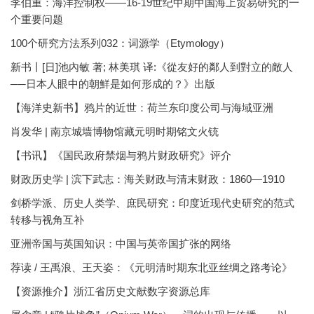
李伯重：海洋控制权——16-19世纪中期中国海上贸易研究的一
个重要问题
100个研究方法系列032：词源学（Etymology）
新书丨[日]池內敏 著; 林美琪 译:《從友好的鄰人到對立的敵人
──日本人眼中的朝鮮是如何形成的？》出版
【海洋史新书】鸦片的近世：荷兰东印度公司与海域亚洲
肖发华 | 南京城墙博物馆藏元明时期铭文火铳
【书讯】《国民政府禁烟与鸦片财政研究》评介
财政历史学 | 滨下武志：海关财政与清末财政：1860—1910
剑桥学派、历史人类学、庶民研究：印度近现代史研究的范式
转移与视角互补
亚洲帝国与英国知识：中国与英帝国扩张的网络
荐读 / 王禹浪、王天姿：《元明清时期东北亚丝绸之路考论》
【资源推介】浙江省历史文献数字资源总库