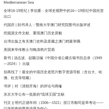
Mediterranean Sea
全球16-19世纪 | 李伯重：全球史视野中的16—19世纪中国丝货
出口
代国庆 | 刻书泽人：暨南大学澳门研究院图书出版评述
挖掘源文件文献、重现澳门历史原貌
台湾出版之有关澳门史料及庋藏之澳门档案举隅
美国来华传教士与晚清鸦片贸易
新书 | 汤志波、赵颖洁编《中国分省公藏古籍书目总录（1949
—2024）》出版
别再找了！最全的中国历史老照片数字资源导航（含台大、哈
佛、杜克等馆藏）
书评｜对《清朝开海》的评论与商榷
东京大学公布一批新的“琉球王国”文献
刊文 || 明代正德年间（1506—1521）浙江市舶司提举考论——
以张邦奇的两篇诗序为中心