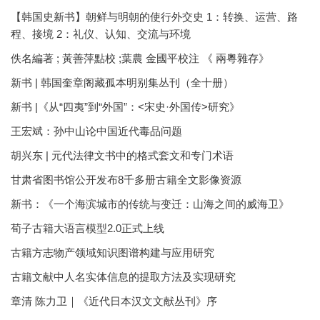
【韩国史新书】朝鲜与明朝的使行外交史 1：转换、运营、路
程、接境 2：礼仪、认知、交流与环境
佚名編著 ; 黃善萍點校 ;葉農 金國平校注 《 兩粵雜存》
新书 | 韩国奎章阁藏孤本明别集丛刊（全十册）
新书 |《从“四夷”到“外国”：<宋史·外国传>研究》
王宏斌：孙中山论中国近代毒品问题
胡兴东 | 元代法律文书中的格式套文和专门术语
甘肃省图书馆公开发布8千多册古籍全文影像资源
新书：《一个海滨城市的传统与变迁：山海之间的威海卫》
荀子古籍大语言模型2.0正式上线
古籍方志物产领域知识图谱构建与应用研究
古籍文献中人名实体信息的提取方法及实现研究
章清 陈力卫｜《近代日本汉文文献丛刊》序