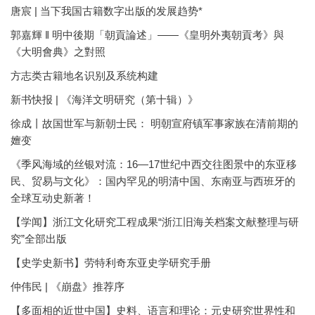
唐宸 | 当下我国古籍数字出版的发展趋势*
郭嘉輝 ‖ 明中後期「朝貢論述」——《皇明外夷朝貢考》與
《大明會典》之對照
方志类古籍地名识别及系统构建
新书快报 | 《海洋文明研究（第十辑）》
徐成丨故国世军与新朝士民： 明朝宣府镇军事家族在清前期的
嬗变
《季风海域的丝银对流：16—17世纪中西交往图景中的东亚移
民、贸易与文化》：国内罕见的明清中国、东南亚与西班牙的
全球互动史新著！
【学闻】浙江文化研究工程成果“浙江旧海关档案文献整理与研
究”全部出版
【史学史新书】劳特利奇东亚史学研究手册
仲伟民 | 《崩盘》推荐序
【多面相的近世中国】史料、语言和理论：元史研究世界性和