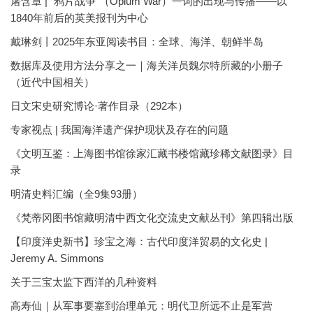
屠含章 | “鸦片战争”（Opium War）一词的出现与传播——以
1840年前后的英美报刊为中心
戴琳剑丨2025年东亚阅读书目：全球、海洋、朝鲜半岛
数据库及使用方法分享之一｜海关洋员魏尔特所藏的小册子
（近代中国相关）
日文宋史研究博论·著作目录（292本）
专家视点 | 我国海洋遗产保护现状及存在的问题
《文明互鉴：上海图书馆徐家汇藏书楼馆藏珍稀文献图录》目
录
明清史料汇编（全9集93册）
《梵蒂冈图书馆藏明清中西文化交流史文献丛刊》第四辑出版
【印度洋史新书】珍宝之海：古代印度洋贸易的文化史 |
Jeremy A. Simmons
关于三宝太监下西洋的几种资料
高寿仙｜从军事要塞到治理单元：明代卫所远不止是军营