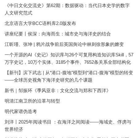
《中日文化交流史》第62期：数据驱动：当代日本史学的数字
人文研究范式
北京语言大学BCC语料库2.0版发布
讲座纪要丨侯深：向海而生：城市史与海洋史的结合
江昕瑾、张坤 | 鸦片战争前后英国舆论中林则徐形象的嬗变
一个开源的AI《史记》知识库与26个可复用构造知识库Skill，57
万字史记，10万个实体、3185个事件、7652条关系全部结构化
【新刊】滨下武志 | 从“港口-腹地”模型到“港口-腹海”模型的转变
——全球历史视角下海洋史研究的几个课题
新书｜邹振环《季风亚非：文化交流与郑和下西洋》
明清江南卫所的沿革与转型
明代家谱伪造考
刘洋丨2025年阅读书目 ：在海洋之间阅读——海域史、俘虏与
世界经济