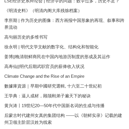
LSE经济史系辩论会 | 经济学的问题：数学过多，历史不足？
《明清史料》（明清内阁大库残馀档案）
李所期 | 作为历史的图像：西方画报中国形象的再现、叙事和跨
界流动
高句丽历史的多维书写
徐永明 | 明代文学文献的数字化、结构化和智能化
姜博||晚清朝鲜商民在中国内地游历制度的形成及其运作
高寿仙||明代后期武职官员的薪俸收入状况
Climate Change and the Rise of an Empire
數據庫資源｜早期中國研究選輯, 十六至二十世紀初
王学典：逼人成材，顾颉刚弟子遍天下的秘诀
黄兴涛丨19世纪20—50年代中国新名词的生成与传播
后蒙古时代建州女真的集团结构 ——以《朝鲜实录》记载的建
州卫领主阶层汉姓为线索