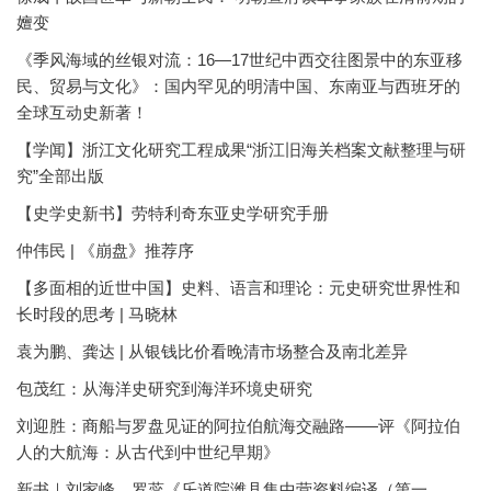
嬗变
《季风海域的丝银对流：16—17世纪中西交往图景中的东亚移
民、贸易与文化》：国内罕见的明清中国、东南亚与西班牙的
全球互动史新著！
【学闻】浙江文化研究工程成果“浙江旧海关档案文献整理与研
究”全部出版
【史学史新书】劳特利奇东亚史学研究手册
仲伟民 | 《崩盘》推荐序
【多面相的近世中国】史料、语言和理论：元史研究世界性和
长时段的思考 | 马晓林
袁为鹏、龚达 | 从银钱比价看晚清市场整合及南北差异
包茂红：从海洋史研究到海洋环境史研究
刘迎胜：商船与罗盘见证的阿拉伯航海交融路——评《阿拉伯
人的大航海：从古代到中世纪早期》
新书｜刘家峰、罗蕊《乐道院潍县集中营资料编译（第一