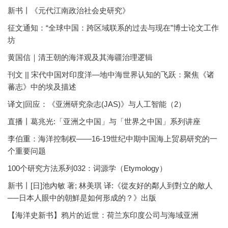
新书丨《元代江南政治社会史研究》
征文通知：“全球中国：跨区域联系的过去与现在”博士论文工作
坊
黄国信｜清王朝的海洋观及其海疆治理逻辑
刊文 || 宋代中国对印度洋—地中海世界认知的飞跃：聚焦《诸
蕃志》中的埃及描述
译文|回应：《亚洲研究杂志(JAS)》与人工智能（2）
直播丨葛兆光:「亚洲之中国」与「世界之中国」系列讲座
李伯重：海洋控制权——16-19世纪中期中国海上贸易研究的一
个重要问题
100个研究方法系列032：词源学（Etymology）
新书丨[日]池內敏 著; 林美琪 译:《從友好的鄰人到對立的敵人
──日本人眼中的朝鮮是如何形成的？》出版
【海洋史新书】鸦片的近世：荷兰东印度公司与海域亚洲