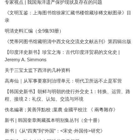
专家视点 | 我国海洋遗产保护现状及存在的问题
《文明互鉴：上海图书馆徐家汇藏书楼馆藏珍稀文献图录》目
录
明清史料汇编（全9集93册）
《梵蒂冈图书馆藏明清中西文化交流史文献丛刊》第四辑出版
【印度洋史新书】珍宝之海：古代印度洋贸易的文化史 |
Jeremy A. Simmons
关于三宝太监下西洋的几种资料
高寿仙｜从军事要塞到治理单元：明代卫所远不止是军营
【韩国史新书】朝鲜与明朝的使行外交史 1：转换、运营、路
程、接境 2：礼仪、认知、交流与环境
佚名編著 ; 黃善萍點校 ;葉農 金國平校注 《 兩粵雜存》
新书 | 韩国奎章阁藏孤本明别集丛刊（全十册）
新书 |《从“四夷”到“外国”：<宋史·外国传>研究》