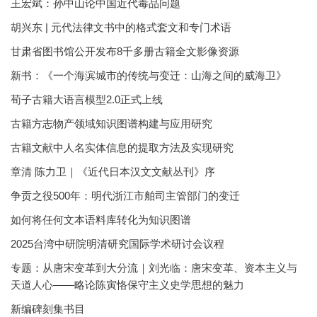
王宏斌：孙中山论中国近代毒品问题
胡兴东 | 元代法律文书中的格式套文和专门术语
甘肃省图书馆公开发布8千多册古籍全文影像资源
新书：《一个海滨城市的传统与变迁：山海之间的威海卫》
荀子古籍大语言模型2.0正式上线
古籍方志物产领域知识图谱构建与应用研究
古籍文献中人名实体信息的提取方法及实现研究
章清 陈力卫｜《近代日本汉文文献丛刊》序
争贡之役500年：明代浙江市舶司主管部门的变迁
如何将任何文本语料库转化为知识图谱
2025台湾中研院明清研究国际学术研讨会议程
专题：从唐宋变革到大分流｜刘光临：唐宋变革、资本主义与
天道人心——略论陈寅恪保守主义史学思想的魅力
新编碑刻集书目