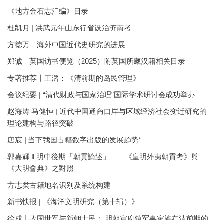
《地方金石志汇编》目录
杜凯月 | 洪武元年山东行省设治济南考
方徳万｜海外中国近代史研究的进展
郑诚｜英国访书便览（2025）附英国所藏汉籍相关目录
专著推荐丨王潞：《清前期的岛民管理》
会议纪要 | “清代财政与国家治理”国际学术研讨会成功举办
赵海涛 马健恒 | 近代中国通商口岸与区域经济社会变迁研究的
理论建构与路径突破
唐宸 | 当下我国古籍数字出版的发展趋势*
郭嘉輝 ‖ 明中後期「朝貢論述」——《皇明外夷朝貢考》與
《大明會典》之對照
方志类古籍地名识别及系统构建
新书快报 | 《海洋文明研究（第十辑）》
徐成丨故国世军与新朝士民： 明朝宣府镇军事家族在清前期的