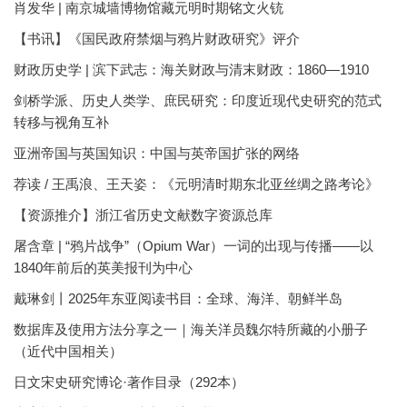
肖发华 | 南京城墙博物馆藏元明时期铭文火铳
【书讯】《国民政府禁烟与鸦片财政研究》评介
财政历史学 | 滨下武志：海关财政与清末财政：1860—1910
剑桥学派、历史人类学、庶民研究：印度近现代史研究的范式
转移与视角互补
亚洲帝国与英国知识：中国与英帝国扩张的网络
荐读 / 王禹浪、王天姿：《元明清时期东北亚丝绸之路考论》
【资源推介】浙江省历史文献数字资源总库
屠含章 | “鸦片战争”（Opium War）一词的出现与传播——以
1840年前后的英美报刊为中心
戴琳剑丨2025年东亚阅读书目：全球、海洋、朝鲜半岛
数据库及使用方法分享之一｜海关洋员魏尔特所藏的小册子
（近代中国相关）
日文宋史研究博论·著作目录（292本）