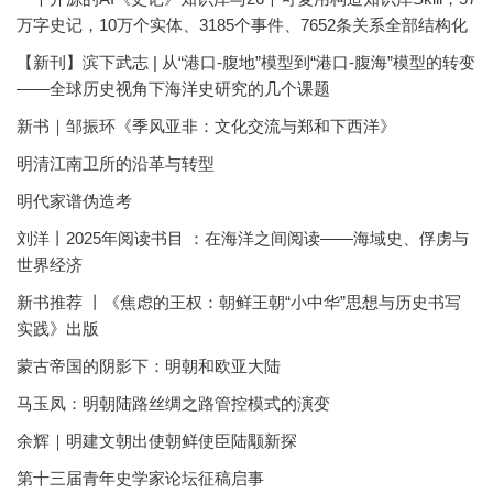
万字史记，10万个实体、3185个事件、7652条关系全部结构化
【新刊】滨下武志 | 从“港口-腹地”模型到“港口-腹海”模型的转变
——全球历史视角下海洋史研究的几个课题
新书｜邹振环《季风亚非：文化交流与郑和下西洋》
明清江南卫所的沿革与转型
明代家谱伪造考
刘洋丨2025年阅读书目 ：在海洋之间阅读——海域史、俘虏与
世界经济
新书推荐 丨《焦虑的王权：朝鲜王朝“小中华”思想与历史书写
实践》出版
蒙古帝国的阴影下：明朝和欧亚大陆
马玉凤：明朝陆路丝绸之路管控模式的演变
余辉｜明建文朝出使朝鲜使臣陆颙新探
第十三届青年史学家论坛征稿启事