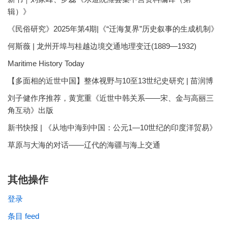
辑）》
《民俗研究》2025年第4期|《“迁海复界”历史叙事的生成机制》
何斯薇 | 龙州开埠与桂越边境交通地理变迁(1889—1932)
Maritime History Today
【多面相的近世中国】整体视野与10至13世纪史研究 | 苗润博
刘子健作序推荐，黄宽重《近世中韩关系——宋、金与高丽三
角互动》出版
新书快报 | 《从地中海到中国：公元1—10世纪的印度洋贸易》
草原与大海的对话——辽代的海疆与海上交通
其他操作
登录
条目 feed