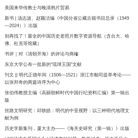
美国来华传教士与晚清鸦片贸易
新书 | 汤志波、赵颖洁编《中国分省公藏古籍书目总录（1949
—2024）》出版
别再找了！最全的中国历史老照片数字资源导航（含台大、哈
佛、杜克等馆藏）
书评｜对《清朝开海》的评论与商榷
东京大学公布一批新的“琉球王国”文献
刊文 || 明代正德年间（1506—1521）浙江市舶司提举考论——
以张邦奇的两篇诗序为中心
张伯伟教授主编《高丽朝鲜时代中国行纪资料汇编》第一辑出
版
丝路文明研究︱邱轶皓：明代的中亚视野：以三种明代地理文
献为例
历史学新集刊，厦大主办——《海关史研究（第一辑）》出版