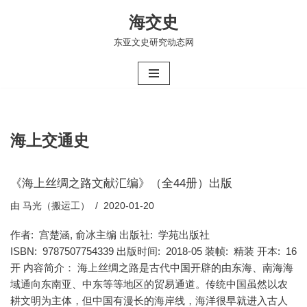
海交史
跳
东亚文史研究动态网
至
正
文
海上交通史
《海上丝绸之路文献汇编》（全44册）出版
由
马光（搬运工）
2020-01-20
作者: 宫楚涵, 俞冰主编 出版社: 学苑出版社
ISBN: 9787507754339 出版时间: 2018-05 装帧: 精装 开本: 16
开 内容简介： 海上丝绸之路是古代中国开辟的由东海、南海海
域通向东南亚、中东等等地区的贸易通道。传统中国虽然以农
耕文明为主体，但中国有漫长的海岸线，海洋很早就进入古人