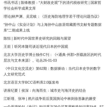
书讯书话 | 陈锋教授：“大财政史观”下的清代税收研究 | 国家哲
学社会科学成果文库
理论|林声渊、吴宏岐：《历史海防地理学若干理论问题刍议》
“孙中山《实业计划》与上海孙中山故居馆藏图书文献专题数据
库”二期成果上线
陈恒 | 新时代中国世界史研究的回顾与展望
王前丨听冈本隆司谈近现代日本的中国观
北京大学历史学博士独作C刊：《<通典·州郡>所载政区的时代
层次与文本来源》。论丛26-01-03
《中日文化交流史》第62期：数据驱动：当代日本史学的数字
人文研究范式
北京语言大学BCC语料库2.0版发布
讲座纪要丨侯深：向海而生：城市史与海洋史的结合
江昕瑾、张坤 | 鸦片战争前后英国舆论中林则徐形象的嬗变
一个开源的AI《史记》知识库与26个可复用构造知识库Skill，57