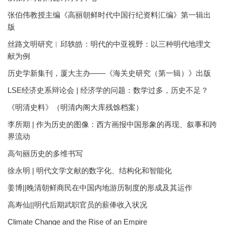
张伯伟教授主编《高丽朝鲜时代中国行纪资料汇编》第一辑出
版
丝路文明研究︱邱轶皓：明代的中亚视野：以三种明代地理文
献为例
历史学新集刊，厦大主办——《海关史研究（第一辑）》出版
LSE经济史系辩论会 | 经济学的问题：数学过多，历史不足？
《明清史料》（明清内阁大库残馀档案）
李所期 | 作为历史的图像：西方画报中国形象的再现、叙事和跨
界流动
高句丽历史的多维书写
徐永明 | 明代文学文献的数字化、结构化和智能化
姜博||晚清朝鲜商民在中国内地游历制度的形成及其运作
高寿仙||明代后期武职官员的薪俸收入状况
Climate Change and the Rise of an Empire