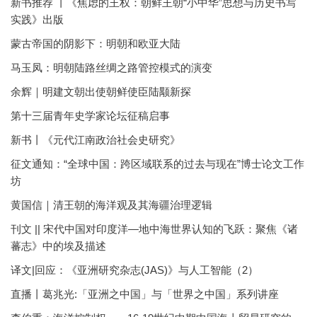
新书推荐 丨《焦虑的王权：朝鲜王朝“小中华”思想与历史书写
实践》出版
蒙古帝国的阴影下：明朝和欧亚大陆
马玉凤：明朝陆路丝绸之路管控模式的演变
余辉｜明建文朝出使朝鲜使臣陆颙新探
第十三届青年史学家论坛征稿启事
新书丨《元代江南政治社会史研究》
征文通知：“全球中国：跨区域联系的过去与现在”博士论文工作
坊
黄国信｜清王朝的海洋观及其海疆治理逻辑
刊文 || 宋代中国对印度洋—地中海世界认知的飞跃：聚焦《诸
蕃志》中的埃及描述
译文|回应：《亚洲研究杂志(JAS)》与人工智能（2）
直播丨葛兆光:「亚洲之中国」与「世界之中国」系列讲座