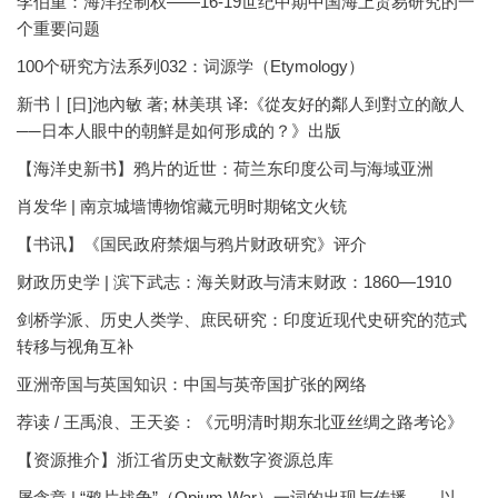
李伯重：海洋控制权——16-19世纪中期中国海上贸易研究的一
个重要问题
100个研究方法系列032：词源学（Etymology）
新书丨[日]池內敏 著; 林美琪 译:《從友好的鄰人到對立的敵人
──日本人眼中的朝鮮是如何形成的？》出版
【海洋史新书】鸦片的近世：荷兰东印度公司与海域亚洲
肖发华 | 南京城墙博物馆藏元明时期铭文火铳
【书讯】《国民政府禁烟与鸦片财政研究》评介
财政历史学 | 滨下武志：海关财政与清末财政：1860—1910
剑桥学派、历史人类学、庶民研究：印度近现代史研究的范式
转移与视角互补
亚洲帝国与英国知识：中国与英帝国扩张的网络
荐读 / 王禹浪、王天姿：《元明清时期东北亚丝绸之路考论》
【资源推介】浙江省历史文献数字资源总库
屠含章 | “鸦片战争”（Opium War）一词的出现与传播——以