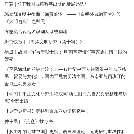
唐宸 | 当下我国古籍数字出版的发展趋势*
郭嘉輝 ‖ 明中後期「朝貢論述」——《皇明外夷朝貢考》與
《大明會典》之對照
方志类古籍地名识别及系统构建
新书快报 | 《海洋文明研究（第十辑）》
徐成丨故国世军与新朝士民： 明朝宣府镇军事家族在清前期的
嬗变
《季风海域的丝银对流：16—17世纪中西交往图景中的东亚移
民、贸易与文化》：国内罕见的明清中国、东南亚与西班牙的
全球互动史新著！
【学闻】浙江文化研究工程成果“浙江旧海关档案文献整理与研
究”全部出版
【史学史新书】劳特利奇东亚史学研究手册
仲伟民 | 《崩盘》推荐序
【多面相的近世中国】史料、语言和理论：元史研究世界性和