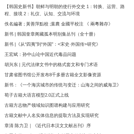
【韩国史新书】朝鲜与明朝的使行外交史 1：转换、运营、路
程、接境 2：礼仪、认知、交流与环境
佚名編著 ; 黃善萍點校 ;葉農 金國平校注 《 兩粵雜存》
新书 | 韩国奎章阁藏孤本明别集丛刊（全十册）
新书 |《从“四夷”到“外国”：<宋史·外国传>研究》
王宏斌：孙中山论中国近代毒品问题
胡兴东 | 元代法律文书中的格式套文和专门术语
甘肃省图书馆公开发布8千多册古籍全文影像资源
新书：《一个海滨城市的传统与变迁：山海之间的威海卫》
荀子古籍大语言模型2.0正式上线
古籍方志物产领域知识图谱构建与应用研究
古籍文献中人名实体信息的提取方法及实现研究
章清 陈力卫｜《近代日本汉文文献丛刊》序