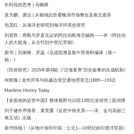
长时段的思考 | 马晓林
袁为鹏、龚达 | 从银钱比价看晚清市场整合及南北差异
包茂红：从海洋史研究到海洋环境史研究
刘迎胜：商船与罗盘见证的阿拉伯航海交融路——评《阿拉伯
人的大航海：从古代到中世纪早期》
新书｜刘家峰、罗蕊《乐道院潍县集中营资料编译（第一
辑）》
《民俗研究》2025年第4期|《“迁海复界”历史叙事的生成机制》
何斯薇 | 龙州开埠与桂越边境交通地理变迁(1889—1932)
Maritime History Today
【多面相的近世中国】整体视野与10至13世纪史研究 | 苗润博
刘子健作序推荐，黄宽重《近世中韩关系——宋、金与高丽三
角互动》出版
新书快报 | 《从地中海到中国：公元1—10世纪的印度洋贸易》