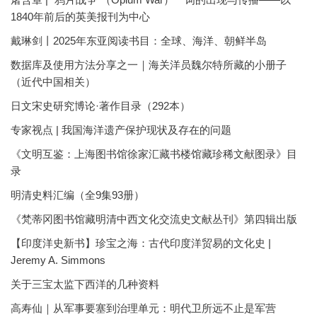
1840年前后的英美报刊为中心
戴琳剑丨2025年东亚阅读书目：全球、海洋、朝鲜半岛
数据库及使用方法分享之一｜海关洋员魏尔特所藏的小册子
（近代中国相关）
日文宋史研究博论·著作目录（292本）
专家视点 | 我国海洋遗产保护现状及存在的问题
《文明互鉴：上海图书馆徐家汇藏书楼馆藏珍稀文献图录》目
录
明清史料汇编（全9集93册）
《梵蒂冈图书馆藏明清中西文化交流史文献丛刊》第四辑出版
【印度洋史新书】珍宝之海：古代印度洋贸易的文化史 |
Jeremy A. Simmons
关于三宝太监下西洋的几种资料
高寿仙｜从军事要塞到治理单元：明代卫所远不止是军营