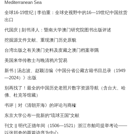
Mediterranean Sea
全球16-19世纪 | 李伯重：全球史视野中的16—19世纪中国丝货
出口
代国庆 | 刻书泽人：暨南大学澳门研究院图书出版评述
挖掘源文件文献、重现澳门历史原貌
台湾出版之有关澳门史料及庋藏之澳门档案举隅
美国来华传教士与晚清鸦片贸易
新书 | 汤志波、赵颖洁编《中国分省公藏古籍书目总录（1949
—2024）》出版
别再找了！最全的中国历史老照片数字资源导航（含台大、哈
佛、杜克等馆藏）
书评｜对《清朝开海》的评论与商榷
东京大学公布一批新的“琉球王国”文献
刊文 || 明代正德年间（1506—1521）浙江市舶司提举考论——
以张邦奇的两篇诗序为中心