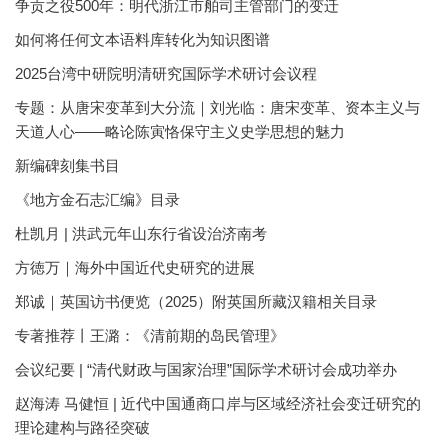
争贡之役500年：明代浙江市舶司主管部门的变迁
如何将任何文本语料库转化为知识图谱
2025台湾中研院明清研究国际学术研讨会议程
专题：从唐宋变革到大分流｜刘光临：唐宋变革、资本主义与
天道人心——略论陈寅恪保守主义史学思想的魅力
新编碑刻集书目
《地方金石志汇编》目录
杜凯月 | 洪武元年山东行省设治济南考
方徳万｜海外中国近代史研究的进展
郑诚｜英国访书便览（2025）附英国所藏汉籍相关目录
专著推荐丨王潞：《清前期的岛民管理》
会议纪要 | “清代财政与国家治理”国际学术研讨会成功举办
赵海涛 马健恒 | 近代中国通商口岸与区域经济社会变迁研究的
理论建构与路径突破