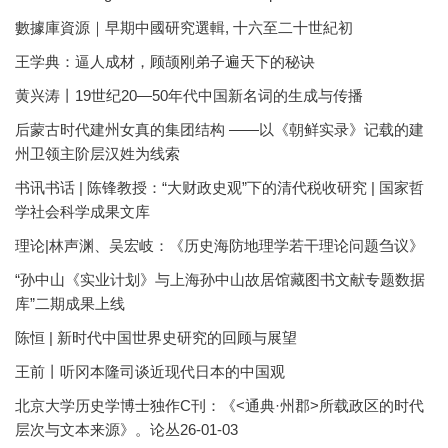
數據庫資源｜早期中國研究選輯, 十六至二十世紀初
王学典：逼人成材，顾颉刚弟子遍天下的秘诀
黄兴涛丨19世纪20—50年代中国新名词的生成与传播
后蒙古时代建州女真的集团结构 ——以《朝鲜实录》记载的建
州卫领主阶层汉姓为线索
书讯书话 | 陈锋教授：“大财政史观”下的清代税收研究 | 国家哲
学社会科学成果文库
理论|林声渊、吴宏岐：《历史海防地理学若干理论问题刍议》
“孙中山《实业计划》与上海孙中山故居馆藏图书文献专题数据
库”二期成果上线
陈恒 | 新时代中国世界史研究的回顾与展望
王前丨听冈本隆司谈近现代日本的中国观
北京大学历史学博士独作C刊：《<通典·州郡>所载政区的时代
层次与文本来源》。论丛26-01-03