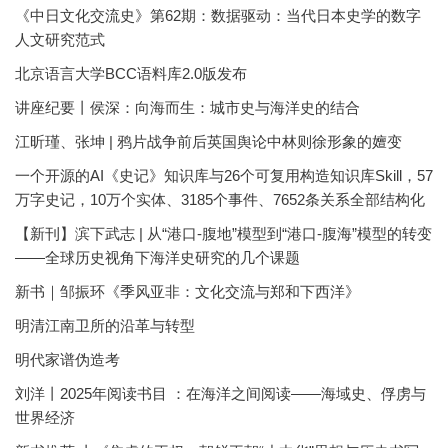
《中日文化交流史》第62期：数据驱动：当代日本史学的数字
人文研究范式
北京语言大学BCC语料库2.0版发布
讲座纪要丨侯深：向海而生：城市史与海洋史的结合
江昕瑾、张坤 | 鸦片战争前后英国舆论中林则徐形象的嬗变
一个开源的AI《史记》知识库与26个可复用构造知识库Skill，57
万字史记，10万个实体、3185个事件、7652条关系全部结构化
【新刊】滨下武志 | 从“港口-腹地”模型到“港口-腹海”模型的转变
——全球历史视角下海洋史研究的几个课题
新书｜邹振环《季风亚非：文化交流与郑和下西洋》
明清江南卫所的沿革与转型
明代家谱伪造考
刘洋丨2025年阅读书目 ：在海洋之间阅读——海域史、俘虏与
世界经济