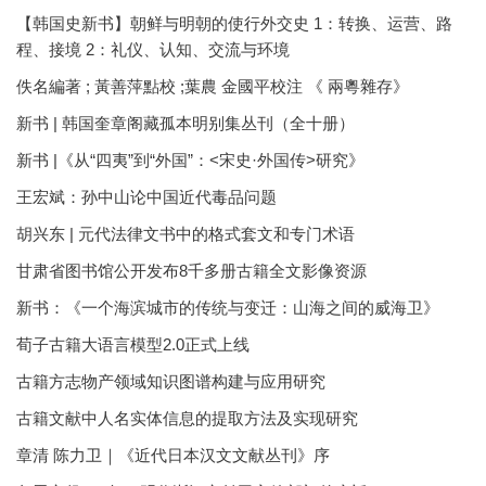
【韩国史新书】朝鲜与明朝的使行外交史 1：转换、运营、路
程、接境 2：礼仪、认知、交流与环境
佚名編著 ; 黃善萍點校 ;葉農 金國平校注 《 兩粵雜存》
新书 | 韩国奎章阁藏孤本明别集丛刊（全十册）
新书 |《从“四夷”到“外国”：<宋史·外国传>研究》
王宏斌：孙中山论中国近代毒品问题
胡兴东 | 元代法律文书中的格式套文和专门术语
甘肃省图书馆公开发布8千多册古籍全文影像资源
新书：《一个海滨城市的传统与变迁：山海之间的威海卫》
荀子古籍大语言模型2.0正式上线
古籍方志物产领域知识图谱构建与应用研究
古籍文献中人名实体信息的提取方法及实现研究
章清 陈力卫｜《近代日本汉文文献丛刊》序