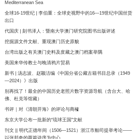
Mediterranean Sea
全球16-19世纪 | 李伯重：全球史视野中的16—19世纪中国丝货
出口
代国庆 | 刻书泽人：暨南大学澳门研究院图书出版评述
挖掘源文件文献、重现澳门历史原貌
台湾出版之有关澳门史料及庋藏之澳门档案举隅
美国来华传教士与晚清鸦片贸易
新书 | 汤志波、赵颖洁编《中国分省公藏古籍书目总录（1949
—2024）》出版
别再找了！最全的中国历史老照片数字资源导航（含台大、哈
佛、杜克等馆藏）
书评｜对《清朝开海》的评论与商榷
东京大学公布一批新的“琉球王国”文献
刊文 || 明代正德年间（1506—1521）浙江市舶司提举考论——
以张邦奇的两篇诗序为中心