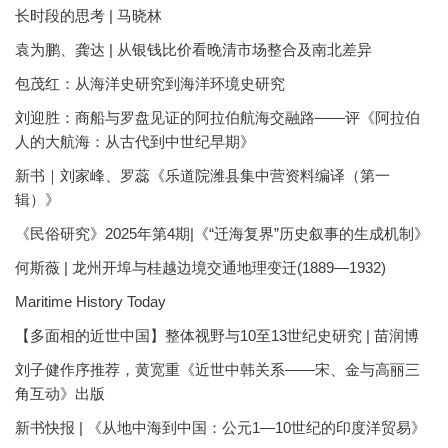
长时段的思考 | 马晓林
袁为鹏、龚达 | 从银钱比价看晚清市场整合及南北差异
包茂红：从海洋史研究到海洋环境史研究
刘迎胜：商船与罗盘见证的阿拉伯航海交融路——评《阿拉伯
人的大航海：从古代到中世纪早期》
新书｜刘家峰、罗蕊《乐道院潍县集中营资料编译（第一
辑）》
《民俗研究》2025年第4期|《“迁海复界”历史叙事的生成机制》
何斯薇 | 龙州开埠与桂越边境交通地理变迁(1889—1932)
Maritime History Today
【多面相的近世中国】整体视野与10至13世纪史研究 | 苗润博
刘子健作序推荐，黄宽重《近世中韩关系——宋、金与高丽三
角互动》出版
新书快报 | 《从地中海到中国：公元1—10世纪的印度洋贸易》