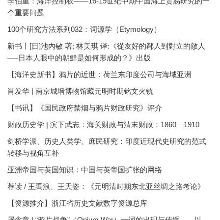
李伯重：海洋控制权——16-19世纪中期中国海上贸易研究的一
个重要问题
100个研究方法系列032：词源学（Etymology）
新书丨[日]池內敏 著; 林美琪 译:《從友好的鄰人到對立的敵人
──日本人眼中的朝鮮是如何形成的？》出版
【海洋史新书】鸦片的近世：荷兰东印度公司与海域亚洲
肖发华 | 南京城墙博物馆藏元明时期铭文火铳
【书讯】《国民政府禁烟与鸦片财政研究》评介
财政历史学 | 滨下武志：海关财政与清末财政：1860—1910
剑桥学派、历史人类学、庶民研究：印度近现代史研究的范式
转移与视角互补
亚洲帝国与英国知识：中国与英帝国扩张的网络
荐读 / 王禹浪、王天姿：《元明清时期东北亚丝绸之路考论》
【资源推介】浙江省历史文献数字资源总库
屠含章 | “鸦片战争”（Opium War）一词的出现与传播——以