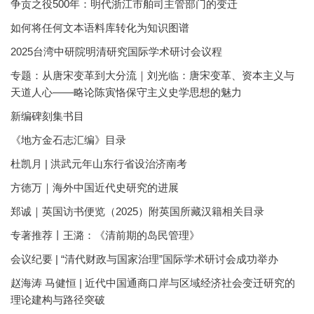
争贡之役500年：明代浙江市舶司主管部门的变迁
如何将任何文本语料库转化为知识图谱
2025台湾中研院明清研究国际学术研讨会议程
专题：从唐宋变革到大分流｜刘光临：唐宋变革、资本主义与
天道人心——略论陈寅恪保守主义史学思想的魅力
新编碑刻集书目
《地方金石志汇编》目录
杜凯月 | 洪武元年山东行省设治济南考
方徳万｜海外中国近代史研究的进展
郑诚｜英国访书便览（2025）附英国所藏汉籍相关目录
专著推荐丨王潞：《清前期的岛民管理》
会议纪要 | “清代财政与国家治理”国际学术研讨会成功举办
赵海涛 马健恒 | 近代中国通商口岸与区域经济社会变迁研究的
理论建构与路径突破