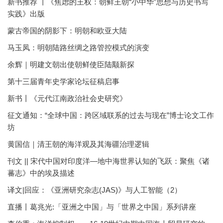
新书推荐 丨《焦虑的王权：朝鲜王朝“小中华”思想与历史书写
实践》出版
蒙古帝国的阴影下：明朝和欧亚大陆
马玉凤：明朝陆路丝绸之路管控模式的演变
余辉｜明建文朝出使朝鲜使臣陆颙新探
第十三届青年史学家论坛征稿启事
新书丨《元代江南政治社会史研究》
征文通知：“全球中国：跨区域联系的过去与现在”博士论文工作
坊
黄国信｜清王朝的海洋观及其海疆治理逻辑
刊文 || 宋代中国对印度洋—地中海世界认知的飞跃：聚焦《诸
蕃志》中的埃及描述
译文|回应：《亚洲研究杂志(JAS)》与人工智能（2）
直播丨葛兆光:「亚洲之中国」与「世界之中国」系列讲座