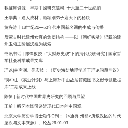
數據庫資源｜早期中國研究選輯, 十六至二十世紀初
王学典：逼人成材，顾颉刚弟子遍天下的秘诀
黄兴涛丨19世纪20—50年代中国新名词的生成与传播
后蒙古时代建州女真的集团结构 ——以《朝鲜实录》记载的建
州卫领主阶层汉姓为线索
书讯书话 | 陈锋教授：“大财政史观”下的清代税收研究 | 国家哲
学社会科学成果文库
理论|林声渊、吴宏岐：《历史海防地理学若干理论问题刍议》
“孙中山《实业计划》与上海孙中山故居馆藏图书文献专题数据
库”二期成果上线
陈恒 | 新时代中国世界史研究的回顾与展望
王前丨听冈本隆司谈近现代日本的中国观
北京大学历史学博士独作C刊：《<通典·州郡>所载政区的时代
层次与文本来源》。论丛26-01-03