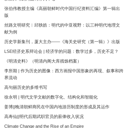
张伯伟教授主编《高丽朝鲜时代中国行纪资料汇编》第一辑出
版
丝路文明研究︱邱轶皓：明代的中亚视野：以三种明代地理文
献为例
历史学新集刊，厦大主办——《海关史研究（第一辑）》出版
LSE经济史系辩论会 | 经济学的问题：数学过多，历史不足？
《明清史料》（明清内阁大库残馀档案）
李所期 | 作为历史的图像：西方画报中国形象的再现、叙事和跨
界流动
高句丽历史的多维书写
徐永明 | 明代文学文献的数字化、结构化和智能化
姜博||晚清朝鲜商民在中国内地游历制度的形成及其运作
高寿仙||明代后期武职官员的薪俸收入状况
Climate Change and the Rise of an Empire