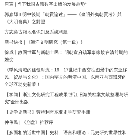
唐宸 | 当下我国古籍数字出版的发展趋势*
郭嘉輝 ‖ 明中後期「朝貢論述」——《皇明外夷朝貢考》與
《大明會典》之對照
方志类古籍地名识别及系统构建
新书快报 | 《海洋文明研究（第十辑）》
徐成丨故国世军与新朝士民： 明朝宣府镇军事家族在清前期的
嬗变
《季风海域的丝银对流：16—17世纪中西交往图景中的东亚移
民、贸易与文化》：国内罕见的明清中国、东南亚与西班牙的
全球互动史新著！
【学闻】浙江文化研究工程成果“浙江旧海关档案文献整理与研
究”全部出版
【史学史新书】劳特利奇东亚史学研究手册
仲伟民 | 《崩盘》推荐序
【多面相的近世中国】史料、语言和理论：元史研究世界性和