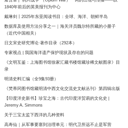
1840年前后的英美报刊为中心
戴琳剑丨2025年东亚阅读书目：全球、海洋、朝鲜半岛
数据库及使用方法分享之一｜海关洋员魏尔特所藏的小册子
（近代中国相关）
日文宋史研究博论·著作目录（292本）
专家视点 | 我国海洋遗产保护现状及存在的问题
《文明互鉴：上海图书馆徐家汇藏书楼馆藏珍稀文献图录》目
录
明清史料汇编（全9集93册）
《梵蒂冈图书馆藏明清中西文化交流史文献丛刊》第四辑出版
【印度洋史新书】珍宝之海：古代印度洋贸易的文化史 |
Jeremy A. Simmons
关于三宝太监下西洋的几种资料
高寿仙｜从军事要塞到治理单元：明代卫所远不止是军营