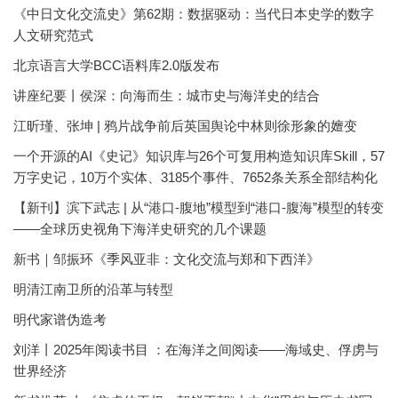
《中日文化交流史》第62期：数据驱动：当代日本史学的数字
人文研究范式
北京语言大学BCC语料库2.0版发布
讲座纪要丨侯深：向海而生：城市史与海洋史的结合
江昕瑾、张坤 | 鸦片战争前后英国舆论中林则徐形象的嬗变
一个开源的AI《史记》知识库与26个可复用构造知识库Skill，57
万字史记，10万个实体、3185个事件、7652条关系全部结构化
【新刊】滨下武志 | 从“港口-腹地”模型到“港口-腹海”模型的转变
——全球历史视角下海洋史研究的几个课题
新书｜邹振环《季风亚非：文化交流与郑和下西洋》
明清江南卫所的沿革与转型
明代家谱伪造考
刘洋丨2025年阅读书目 ：在海洋之间阅读——海域史、俘虏与
世界经济