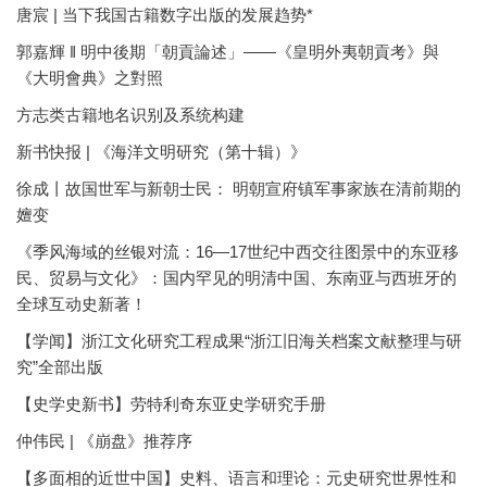
唐宸 | 当下我国古籍数字出版的发展趋势*
郭嘉輝 ‖ 明中後期「朝貢論述」——《皇明外夷朝貢考》與
《大明會典》之對照
方志类古籍地名识别及系统构建
新书快报 | 《海洋文明研究（第十辑）》
徐成丨故国世军与新朝士民： 明朝宣府镇军事家族在清前期的
嬗变
《季风海域的丝银对流：16—17世纪中西交往图景中的东亚移
民、贸易与文化》：国内罕见的明清中国、东南亚与西班牙的
全球互动史新著！
【学闻】浙江文化研究工程成果“浙江旧海关档案文献整理与研
究”全部出版
【史学史新书】劳特利奇东亚史学研究手册
仲伟民 | 《崩盘》推荐序
【多面相的近世中国】史料、语言和理论：元史研究世界性和