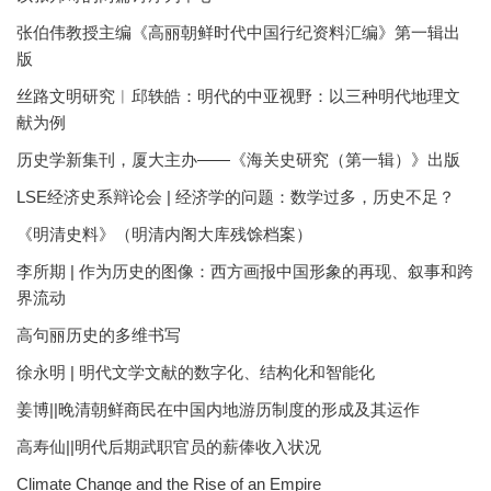
张伯伟教授主编《高丽朝鲜时代中国行纪资料汇编》第一辑出
版
丝路文明研究︱邱轶皓：明代的中亚视野：以三种明代地理文
献为例
历史学新集刊，厦大主办——《海关史研究（第一辑）》出版
LSE经济史系辩论会 | 经济学的问题：数学过多，历史不足？
《明清史料》（明清内阁大库残馀档案）
李所期 | 作为历史的图像：西方画报中国形象的再现、叙事和跨
界流动
高句丽历史的多维书写
徐永明 | 明代文学文献的数字化、结构化和智能化
姜博||晚清朝鲜商民在中国内地游历制度的形成及其运作
高寿仙||明代后期武职官员的薪俸收入状况
Climate Change and the Rise of an Empire