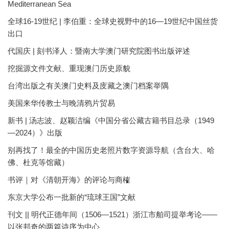
Mediterranean Sea
全球16-19世纪 | 李伯重：全球史视野中的16—19世纪中国丝货
出口
代国庆 | 刻书泽人：暨南大学澳门研究院图书出版评述
挖掘源文件文献、重现澳门历史原貌
台湾出版之有关澳门史料及庋藏之澳门档案举隅
美国来华传教士与晚清鸦片贸易
新书 | 汤志波、赵颖洁编《中国分省公藏古籍书目总录（1949
—2024）》出版
别再找了！最全的中国历史老照片数字资源导航（含台大、哈
佛、杜克等馆藏）
书评｜对《清朝开海》的评论与商榷
东京大学公布一批新的“琉球王国”文献
刊文 || 明代正德年间（1506—1521）浙江市舶司提举考论——
以张邦奇的两篇诗序为中心