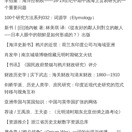
李伯重：海洋控制权——16-19世纪中期中国海上贸易研究的一
个重要问题
100个研究方法系列032：词源学（Etymology）
新书丨[日]池內敏 著; 林美琪 译:《從友好的鄰人到對立的敵人
──日本人眼中的朝鮮是如何形成的？》出版
【海洋史新书】鸦片的近世：荷兰东印度公司与海域亚洲
肖发华 | 南京城墙博物馆藏元明时期铭文火铳
【书讯】《国民政府禁烟与鸦片财政研究》评介
财政历史学 | 滨下武志：海关财政与清末财政：1860—1910
剑桥学派、历史人类学、庶民研究：印度近现代史研究的范式
转移与视角互补
亚洲帝国与英国知识：中国与英帝国扩张的网络
荐读 / 王禹浪、王天姿：《元明清时期东北亚丝绸之路考论》
【资源推介】浙江省历史文献数字资源总库
屠含章 | “鸦片战争”（Opium War）一词的出现与传播——以