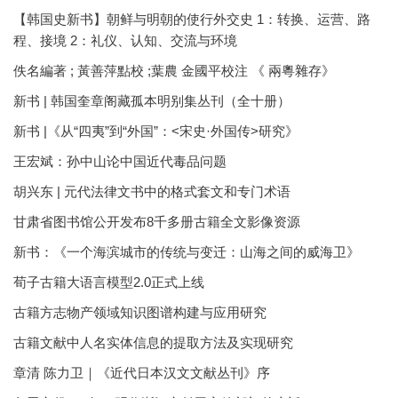
【韩国史新书】朝鲜与明朝的使行外交史 1：转换、运营、路
程、接境 2：礼仪、认知、交流与环境
佚名編著 ; 黃善萍點校 ;葉農 金國平校注 《 兩粵雜存》
新书 | 韩国奎章阁藏孤本明别集丛刊（全十册）
新书 |《从“四夷”到“外国”：<宋史·外国传>研究》
王宏斌：孙中山论中国近代毒品问题
胡兴东 | 元代法律文书中的格式套文和专门术语
甘肃省图书馆公开发布8千多册古籍全文影像资源
新书：《一个海滨城市的传统与变迁：山海之间的威海卫》
荀子古籍大语言模型2.0正式上线
古籍方志物产领域知识图谱构建与应用研究
古籍文献中人名实体信息的提取方法及实现研究
章清 陈力卫｜《近代日本汉文文献丛刊》序