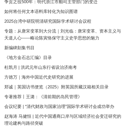
争贡之役500年：明代浙江市舶司主管部门的变迁
如何将任何文本语料库转化为知识图谱
2025台湾中研院明清研究国际学术研讨会议程
专题：从唐宋变革到大分流｜刘光临：唐宋变革、资本主义与
天道人心——略论陈寅恪保守主义史学思想的魅力
新编碑刻集书目
《地方金石志汇编》目录
杜凯月 | 洪武元年山东行省设治济南考
方徳万｜海外中国近代史研究的进展
郑诚｜英国访书便览（2025）附英国所藏汉籍相关目录
专著推荐丨王潞：《清前期的岛民管理》
会议纪要 | “清代财政与国家治理”国际学术研讨会成功举办
赵海涛 马健恒 | 近代中国通商口岸与区域经济社会变迁研究的
理论建构与路径突破