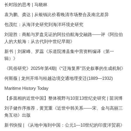
长时段的思考 | 马晓林
袁为鹏、龚达 | 从银钱比价看晚清市场整合及南北差异
包茂红：从海洋史研究到海洋环境史研究
刘迎胜：商船与罗盘见证的阿拉伯航海交融路——评《阿拉伯
人的大航海：从古代到中世纪早期》
新书｜刘家峰、罗蕊《乐道院潍县集中营资料编译（第一
辑）》
《民俗研究》2025年第4期|《“迁海复界”历史叙事的生成机制》
何斯薇 | 龙州开埠与桂越边境交通地理变迁(1889—1932)
Maritime History Today
【多面相的近世中国】整体视野与10至13世纪史研究 | 苗润博
刘子健作序推荐，黄宽重《近世中韩关系——宋、金与高丽三
角互动》出版
新书快报 | 《从地中海到中国：公元1—10世纪的印度洋贸易》