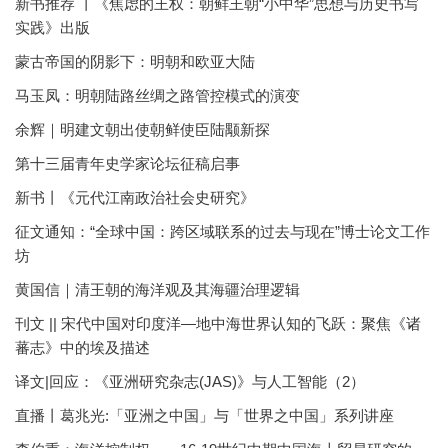
新书推荐 丨《焦虑的王权：朝鲜王朝“小中华”思想与历史书写
实践》出版
蒙古帝国的阴影下：明朝和欧亚大陆
马玉凤：明朝陆路丝绸之路管控模式的演变
余辉｜明建文朝出使朝鲜使臣陆颙新探
第十三届青年史学家论坛征稿启事
新书丨《元代江南政治社会史研究》
征文通知：“全球中国：跨区域联系的过去与现在”博士论文工作
坊
黄国信｜清王朝的海洋观及其海疆治理逻辑
刊文 || 宋代中国对印度洋—地中海世界认知的飞跃：聚焦《诸
蕃志》中的埃及描述
译文|回应：《亚洲研究杂志(JAS)》与人工智能（2）
直播丨葛兆光:「亚洲之中国」与「世界之中国」系列讲座