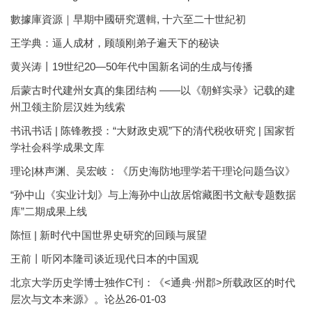
數據庫資源｜早期中國研究選輯, 十六至二十世紀初
王学典：逼人成材，顾颉刚弟子遍天下的秘诀
黄兴涛丨19世纪20—50年代中国新名词的生成与传播
后蒙古时代建州女真的集团结构 ——以《朝鲜实录》记载的建
州卫领主阶层汉姓为线索
书讯书话 | 陈锋教授：“大财政史观”下的清代税收研究 | 国家哲
学社会科学成果文库
理论|林声渊、吴宏岐：《历史海防地理学若干理论问题刍议》
“孙中山《实业计划》与上海孙中山故居馆藏图书文献专题数据
库”二期成果上线
陈恒 | 新时代中国世界史研究的回顾与展望
王前丨听冈本隆司谈近现代日本的中国观
北京大学历史学博士独作C刊：《<通典·州郡>所载政区的时代
层次与文本来源》。论丛26-01-03