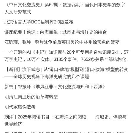
《中日文化交流史》第62期：数据驱动：当代日本史学的数字
人文研究范式
北京语言大学BCC语料库2.0版发布
讲座纪要丨侯深：向海而生：城市史与海洋史的结合
江昕瑾、张坤 | 鸦片战争前后英国舆论中林则徐形象的嬗变
一个开源的AI《史记》知识库与26个可复用构造知识库Skill，57
万字史记，10万个实体、3185个事件、7652条关系全部结构化
【新刊】滨下武志 | 从“港口-腹地”模型到“港口-腹海”模型的转变
——全球历史视角下海洋史研究的几个课题
新书｜邹振环《季风亚非：文化交流与郑和下西洋》
明清江南卫所的沿革与转型
明代家谱伪造考
刘洋丨2025年阅读书目 ：在海洋之间阅读——海域史、俘虏与
世界经济