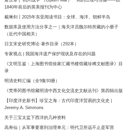
1840年前后的英美报刊为中心
戴琳剑丨2025年东亚阅读书目：全球、海洋、朝鲜半岛
数据库及使用方法分享之一｜海关洋员魏尔特所藏的小册子
（近代中国相关）
日文宋史研究博论·著作目录（292本）
专家视点 | 我国海洋遗产保护现状及存在的问题
《文明互鉴：上海图书馆徐家汇藏书楼馆藏珍稀文献图录》目
录
明清史料汇编（全9集93册）
《梵蒂冈图书馆藏明清中西文化交流史文献丛刊》第四辑出版
【印度洋史新书】珍宝之海：古代印度洋贸易的文化史 |
Jeremy A. Simmons
关于三宝太监下西洋的几种资料
高寿仙｜从军事要塞到治理单元：明代卫所远不止是军营