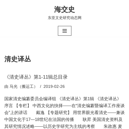
海交史
跳
东亚文史研究动态网
至
正
文
清史译丛
《清史译丛》第1-11辑总目录
由
马光（搬运工）
2019-02-26
国家清史编纂委员会编译组 《清史译丛》第1辑 《清史译丛》
序言 【专栏】 中西文化的抉择——在“清史编纂暨编译工作座谈
会”上的讲话 戴逸 【专题研究】 用世界眼光看清史——兼谈
中国文化于17—18世纪在法国的传播 耿昇 美国清史资料及
其研究情况述略——以历史学研究为主线的考察 朱政惠 麦