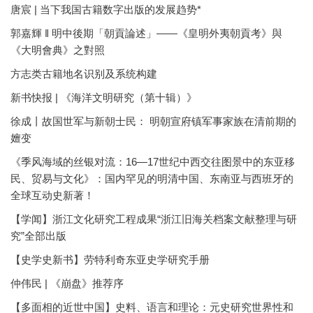
唐宸 | 当下我国古籍数字出版的发展趋势*
郭嘉輝 ‖ 明中後期「朝貢論述」——《皇明外夷朝貢考》與
《大明會典》之對照
方志类古籍地名识别及系统构建
新书快报 | 《海洋文明研究（第十辑）》
徐成丨故国世军与新朝士民： 明朝宣府镇军事家族在清前期的
嬗变
《季风海域的丝银对流：16—17世纪中西交往图景中的东亚移
民、贸易与文化》：国内罕见的明清中国、东南亚与西班牙的
全球互动史新著！
【学闻】浙江文化研究工程成果“浙江旧海关档案文献整理与研
究”全部出版
【史学史新书】劳特利奇东亚史学研究手册
仲伟民 | 《崩盘》推荐序
【多面相的近世中国】史料、语言和理论：元史研究世界性和