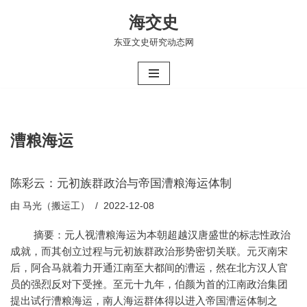
海交史
跳
东亚文史研究动态网
至
正
文
漕粮海运
陈彩云：元初族群政治与帝国漕粮海运体制
由
马光（搬运工）
2022-12-08
摘要：元人视漕粮海运为本朝超越汉唐盛世的标志性政治
成就，而其创立过程与元初族群政治形势密切关联。元灭南宋
后，阿合马就着力开通江南至大都间的漕运，然在北方汉人官
员的强烈反对下受挫。至元十九年，伯颜为首的江南政治集团
提出试行漕粮海运，南人海运群体得以进入帝国漕运体制之