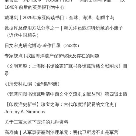
1840年前后的英美报刊为中心
戴琳剑丨2025年东亚阅读书目：全球、海洋、朝鲜半岛
数据库及使用方法分享之一｜海关洋员魏尔特所藏的小册子
（近代中国相关）
日文宋史研究博论·著作目录（292本）
专家视点 | 我国海洋遗产保护现状及存在的问题
《文明互鉴：上海图书馆徐家汇藏书楼馆藏珍稀文献图录》目
录
明清史料汇编（全9集93册）
《梵蒂冈图书馆藏明清中西文化交流史文献丛刊》第四辑出版
【印度洋史新书】珍宝之海：古代印度洋贸易的文化史 |
Jeremy A. Simmons
关于三宝太监下西洋的几种资料
高寿仙｜从军事要塞到治理单元：明代卫所远不止是军营