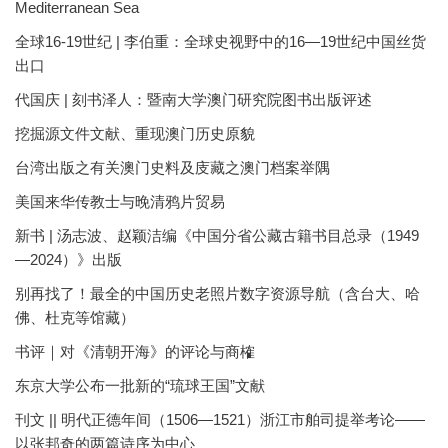
Mediterranean Sea
全球16-19世纪 | 李伯重：全球史视野中的16—19世纪中国丝货
出口
代国庆 | 刻书泽人：暨南大学澳门研究院图书出版评述
挖掘源文件文献、重现澳门历史原貌
台湾出版之有关澳门史料及庋藏之澳门档案举隅
美国来华传教士与晚清鸦片贸易
新书 | 汤志波、赵颖洁编《中国分省公藏古籍书目总录（1949
—2024）》出版
别再找了！最全的中国历史老照片数字资源导航（含台大、哈
佛、杜克等馆藏）
书评｜对《清朝开海》的评论与商榷
东京大学公布一批新的“琉球王国”文献
刊文 || 明代正德年间（1506—1521）浙江市舶司提举考论——
以张邦奇的两篇诗序为中心