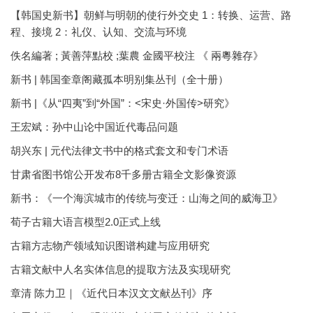
【韩国史新书】朝鲜与明朝的使行外交史 1：转换、运营、路
程、接境 2：礼仪、认知、交流与环境
佚名編著 ; 黃善萍點校 ;葉農 金國平校注 《 兩粵雜存》
新书 | 韩国奎章阁藏孤本明别集丛刊（全十册）
新书 |《从“四夷”到“外国”：<宋史·外国传>研究》
王宏斌：孙中山论中国近代毒品问题
胡兴东 | 元代法律文书中的格式套文和专门术语
甘肃省图书馆公开发布8千多册古籍全文影像资源
新书：《一个海滨城市的传统与变迁：山海之间的威海卫》
荀子古籍大语言模型2.0正式上线
古籍方志物产领域知识图谱构建与应用研究
古籍文献中人名实体信息的提取方法及实现研究
章清 陈力卫｜《近代日本汉文文献丛刊》序