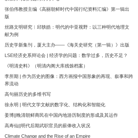
张伯伟教授主编《高丽朝鲜时代中国行纪资料汇编》第一辑出
版
丝路文明研究︱邱轶皓：明代的中亚视野：以三种明代地理文
献为例
历史学新集刊，厦大主办——《海关史研究（第一辑）》出版
LSE经济史系辩论会 | 经济学的问题：数学过多，历史不足？
《明清史料》（明清内阁大库残馀档案）
李所期 | 作为历史的图像：西方画报中国形象的再现、叙事和跨
界流动
高句丽历史的多维书写
徐永明 | 明代文学文献的数字化、结构化和智能化
姜博||晚清朝鲜商民在中国内地游历制度的形成及其运作
高寿仙||明代后期武职官员的薪俸收入状况
Climate Change and the Rise of an Empire