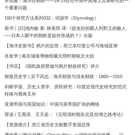
李伯重：海洋控制权——16-19世纪中期中国海上贸易研究的一
个重要问题
100个研究方法系列032：词源学（Etymology）
新书丨[日]池內敏 著; 林美琪 译:《從友好的鄰人到對立的敵人
──日本人眼中的朝鮮是如何形成的？》出版
【海洋史新书】鸦片的近世：荷兰东印度公司与海域亚洲
肖发华 | 南京城墙博物馆藏元明时期铭文火铳
【书讯】《国民政府禁烟与鸦片财政研究》评介
财政历史学 | 滨下武志：海关财政与清末财政：1860—1910
剑桥学派、历史人类学、庶民研究：印度近现代史研究的范式
转移与视角互补
亚洲帝国与英国知识：中国与英帝国扩张的网络
荐读 / 王禹浪、王天姿：《元明清时期东北亚丝绸之路考论》
【资源推介】浙江省历史文献数字资源总库
屠含章 | “鸦片战争”（Opium War）一词的出现与传播——以