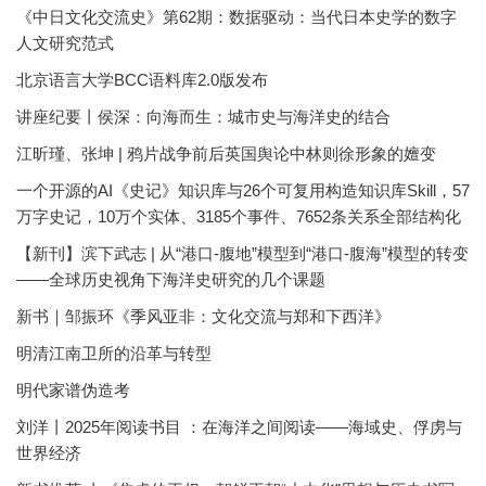
《中日文化交流史》第62期：数据驱动：当代日本史学的数字
人文研究范式
北京语言大学BCC语料库2.0版发布
讲座纪要丨侯深：向海而生：城市史与海洋史的结合
江昕瑾、张坤 | 鸦片战争前后英国舆论中林则徐形象的嬗变
一个开源的AI《史记》知识库与26个可复用构造知识库Skill，57
万字史记，10万个实体、3185个事件、7652条关系全部结构化
【新刊】滨下武志 | 从“港口-腹地”模型到“港口-腹海”模型的转变
——全球历史视角下海洋史研究的几个课题
新书｜邹振环《季风亚非：文化交流与郑和下西洋》
明清江南卫所的沿革与转型
明代家谱伪造考
刘洋丨2025年阅读书目 ：在海洋之间阅读——海域史、俘虏与
世界经济