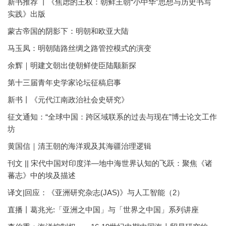
新书推荐 丨《焦虑的王权：朝鲜王朝“小中华”思想与历史书写
实践》出版
蒙古帝国的阴影下：明朝和欧亚大陆
马玉凤：明朝陆路丝绸之路管控模式的演变
余辉｜明建文朝出使朝鲜使臣陆颙新探
第十三届青年史学家论坛征稿启事
新书丨《元代江南政治社会史研究》
征文通知：“全球中国：跨区域联系的过去与现在”博士论文工作
坊
黄国信｜清王朝的海洋观及其海疆治理逻辑
刊文 || 宋代中国对印度洋—地中海世界认知的飞跃：聚焦《诸
蕃志》中的埃及描述
译文|回应：《亚洲研究杂志(JAS)》与人工智能（2）
直播丨葛兆光:「亚洲之中国」与「世界之中国」系列讲座