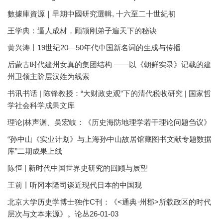
數據庫資源｜早期中國研究選輯, 十六至二十世紀初
王学典：逼人成材，顾颉刚弟子遍天下的秘诀
黄兴涛丨19世纪20—50年代中国新名词的生成与传播
后蒙古时代建州女真的集团结构 ——以《朝鲜实录》记载的建
州卫领主阶层汉姓为线索
书讯书话 | 陈锋教授：“大财政史观”下的清代税收研究 | 国家哲
学社会科学成果文库
理论|林声渊、吴宏岐：《历史海防地理学若干理论问题刍议》
“孙中山《实业计划》与上海孙中山故居馆藏图书文献专题数据
库”二期成果上线
陈恒 | 新时代中国世界史研究的回顾与展望
王前丨听冈本隆司谈近现代日本的中国观
北京大学历史学博士独作C刊：《<通典·州郡>所载政区的时代
层次与文本来源》。论丛26-01-03