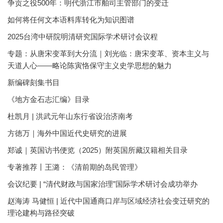
争贡之役500年：明代浙江市舶司主管部门的变迁
如何将任何文本语料库转化为知识图谱
2025台湾中研院明清研究国际学术研讨会议程
专题：从唐宋变革到大分流｜刘光临：唐宋变革、资本主义与
天道人心——略论陈寅恪保守主义史学思想的魅力
新编碑刻集书目
《地方金石志汇编》目录
杜凯月 | 洪武元年山东行省设治济南考
方徳万｜海外中国近代史研究的进展
郑诚｜英国访书便览（2025）附英国所藏汉籍相关目录
专著推荐丨王潞：《清前期的岛民管理》
会议纪要 | “清代财政与国家治理”国际学术研讨会成功举办
赵海涛 马健恒 | 近代中国通商口岸与区域经济社会变迁研究的
理论建构与路径突破