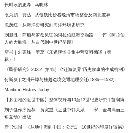
长时段的思考 | 马晓林
袁为鹏、龚达 | 从银钱比价看晚清市场整合及南北差异
包茂红：从海洋史研究到海洋环境史研究
刘迎胜：商船与罗盘见证的阿拉伯航海交融路——评《阿拉伯
人的大航海：从古代到中世纪早期》
新书｜刘家峰、罗蕊《乐道院潍县集中营资料编译（第一
辑）》
《民俗研究》2025年第4期|《“迁海复界”历史叙事的生成机制》
何斯薇 | 龙州开埠与桂越边境交通地理变迁(1889—1932)
Maritime History Today
【多面相的近世中国】整体视野与10至13世纪史研究 | 苗润博
刘子健作序推荐，黄宽重《近世中韩关系——宋、金与高丽三
角互动》出版
新书快报 | 《从地中海到中国：公元1—10世纪的印度洋贸易》