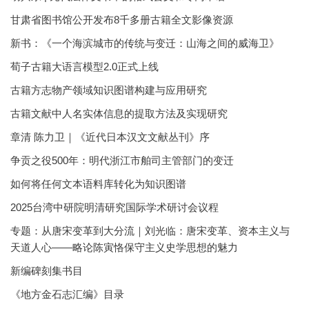
甘肃省图书馆公开发布8千多册古籍全文影像资源
新书：《一个海滨城市的传统与变迁：山海之间的威海卫》
荀子古籍大语言模型2.0正式上线
古籍方志物产领域知识图谱构建与应用研究
古籍文献中人名实体信息的提取方法及实现研究
章清 陈力卫｜《近代日本汉文文献丛刊》序
争贡之役500年：明代浙江市舶司主管部门的变迁
如何将任何文本语料库转化为知识图谱
2025台湾中研院明清研究国际学术研讨会议程
专题：从唐宋变革到大分流｜刘光临：唐宋变革、资本主义与
天道人心——略论陈寅恪保守主义史学思想的魅力
新编碑刻集书目
《地方金石志汇编》目录