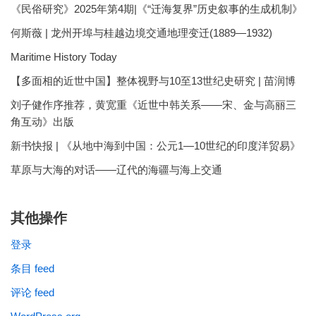
《民俗研究》2025年第4期|《“迁海复界”历史叙事的生成机制》
何斯薇 | 龙州开埠与桂越边境交通地理变迁(1889—1932)
Maritime History Today
【多面相的近世中国】整体视野与10至13世纪史研究 | 苗润博
刘子健作序推荐，黄宽重《近世中韩关系——宋、金与高丽三
角互动》出版
新书快报 | 《从地中海到中国：公元1—10世纪的印度洋贸易》
草原与大海的对话——辽代的海疆与海上交通
其他操作
登录
条目 feed
评论 feed