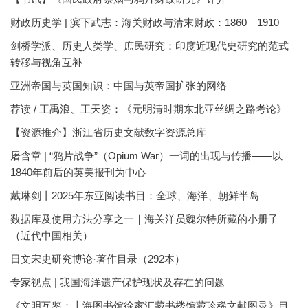
财政历史学 | 滨下武志：海关财政与清末财政：1860—1910
剑桥学派、历史人类学、庶民研究：印度近现代史研究的范式
转移与视角互补
亚洲帝国与英国知识：中国与英帝国扩张的网络
荐读 / 王禹浪、王天姿：《元明清时期东北亚丝绸之路考论》
【资源推介】浙江省历史文献数字资源总库
屠含章 | “鸦片战争”（Opium War）一词的出现与传播——以
1840年前后的英美报刊为中心
戴琳剑丨2025年东亚阅读书目：全球、海洋、朝鲜半岛
数据库及使用方法分享之一｜海关洋员魏尔特所藏的小册子
（近代中国相关）
日文宋史研究博论·著作目录（292本）
专家视点 | 我国海洋遗产保护现状及存在的问题
《文明互鉴：上海图书馆徐家汇藏书楼馆藏珍稀文献图录》目