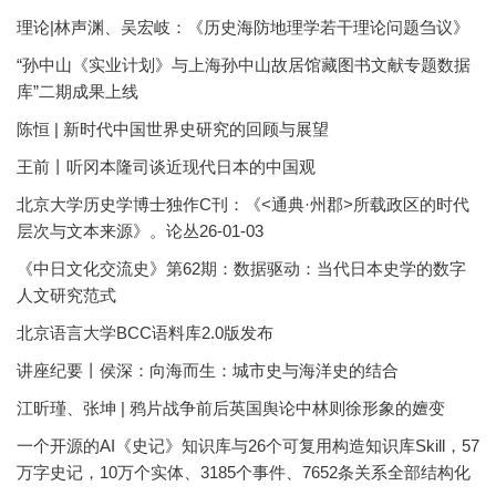
理论|林声渊、吴宏岐：《历史海防地理学若干理论问题刍议》
“孙中山《实业计划》与上海孙中山故居馆藏图书文献专题数据
库”二期成果上线
陈恒 | 新时代中国世界史研究的回顾与展望
王前丨听冈本隆司谈近现代日本的中国观
北京大学历史学博士独作C刊：《<通典·州郡>所载政区的时代
层次与文本来源》。论丛26-01-03
《中日文化交流史》第62期：数据驱动：当代日本史学的数字
人文研究范式
北京语言大学BCC语料库2.0版发布
讲座纪要丨侯深：向海而生：城市史与海洋史的结合
江昕瑾、张坤 | 鸦片战争前后英国舆论中林则徐形象的嬗变
一个开源的AI《史记》知识库与26个可复用构造知识库Skill，57
万字史记，10万个实体、3185个事件、7652条关系全部结构化