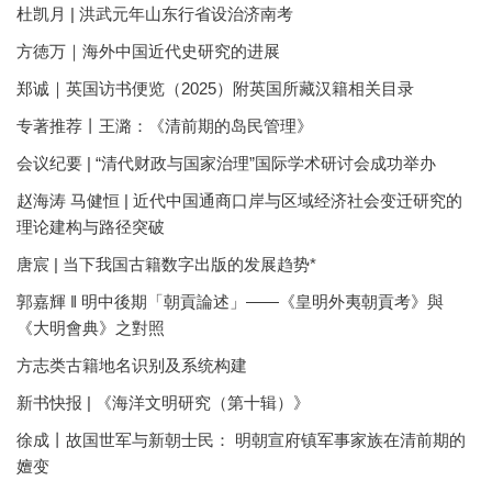
杜凯月 | 洪武元年山东行省设治济南考
方徳万｜海外中国近代史研究的进展
郑诚｜英国访书便览（2025）附英国所藏汉籍相关目录
专著推荐丨王潞：《清前期的岛民管理》
会议纪要 | “清代财政与国家治理”国际学术研讨会成功举办
赵海涛 马健恒 | 近代中国通商口岸与区域经济社会变迁研究的
理论建构与路径突破
唐宸 | 当下我国古籍数字出版的发展趋势*
郭嘉輝 ‖ 明中後期「朝貢論述」——《皇明外夷朝貢考》與
《大明會典》之對照
方志类古籍地名识别及系统构建
新书快报 | 《海洋文明研究（第十辑）》
徐成丨故国世军与新朝士民： 明朝宣府镇军事家族在清前期的
嬗变