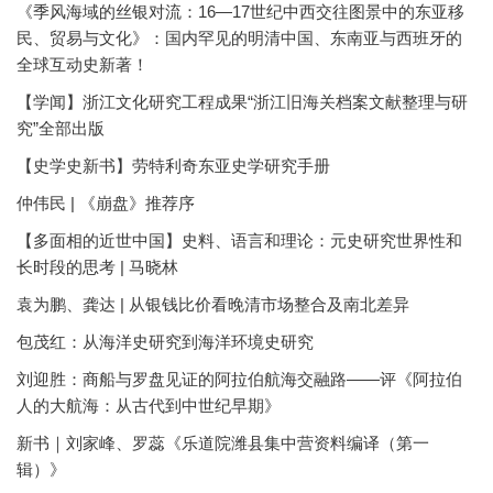
《季风海域的丝银对流：16—17世纪中西交往图景中的东亚移
民、贸易与文化》：国内罕见的明清中国、东南亚与西班牙的
全球互动史新著！
【学闻】浙江文化研究工程成果“浙江旧海关档案文献整理与研
究”全部出版
【史学史新书】劳特利奇东亚史学研究手册
仲伟民 | 《崩盘》推荐序
【多面相的近世中国】史料、语言和理论：元史研究世界性和
长时段的思考 | 马晓林
袁为鹏、龚达 | 从银钱比价看晚清市场整合及南北差异
包茂红：从海洋史研究到海洋环境史研究
刘迎胜：商船与罗盘见证的阿拉伯航海交融路——评《阿拉伯
人的大航海：从古代到中世纪早期》
新书｜刘家峰、罗蕊《乐道院潍县集中营资料编译（第一
辑）》