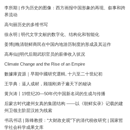
李所期 | 作为历史的图像：西方画报中国形象的再现、叙事和跨
界流动
高句丽历史的多维书写
徐永明 | 明代文学文献的数字化、结构化和智能化
姜博||晚清朝鲜商民在中国内地游历制度的形成及其运作
高寿仙||明代后期武职官员的薪俸收入状况
Climate Change and the Rise of an Empire
數據庫資源｜早期中國研究選輯, 十六至二十世紀初
王学典：逼人成材，顾颉刚弟子遍天下的秘诀
黄兴涛丨19世纪20—50年代中国新名词的生成与传播
后蒙古时代建州女真的集团结构 ——以《朝鲜实录》记载的建
州卫领主阶层汉姓为线索
书讯书话 | 陈锋教授：“大财政史观”下的清代税收研究 | 国家哲
学社会科学成果文库