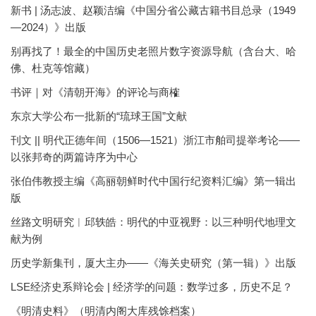
新书 | 汤志波、赵颖洁编《中国分省公藏古籍书目总录（1949
—2024）》出版
别再找了！最全的中国历史老照片数字资源导航（含台大、哈
佛、杜克等馆藏）
书评｜对《清朝开海》的评论与商榷
东京大学公布一批新的“琉球王国”文献
刊文 || 明代正德年间（1506—1521）浙江市舶司提举考论——
以张邦奇的两篇诗序为中心
张伯伟教授主编《高丽朝鲜时代中国行纪资料汇编》第一辑出
版
丝路文明研究︱邱轶皓：明代的中亚视野：以三种明代地理文
献为例
历史学新集刊，厦大主办——《海关史研究（第一辑）》出版
LSE经济史系辩论会 | 经济学的问题：数学过多，历史不足？
《明清史料》（明清内阁大库残馀档案）