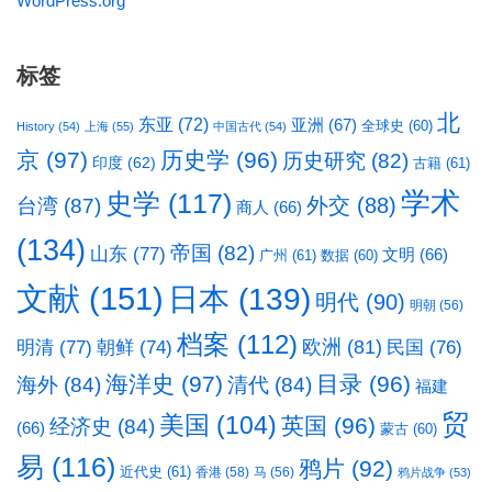
WordPress.org
标签
北
东亚
(72)
亚洲
(67)
全球史
(60)
History
(54)
上海
(55)
中国古代
(54)
京
(97)
历史学
(96)
历史研究
(82)
印度
(62)
古籍
(61)
学术
史学
(117)
台湾
(87)
外交
(88)
商人
(66)
(134)
帝国
(82)
山东
(77)
文明
(66)
广州
(61)
数据
(60)
文献
(151)
日本
(139)
明代
(90)
明朝
(56)
档案
(112)
明清
(77)
欧洲
(81)
民国
(76)
朝鲜
(74)
海洋史
(97)
目录
(96)
海外
(84)
清代
(84)
福建
贸
美国
(104)
英国
(96)
经济史
(84)
(66)
蒙古
(60)
易
(116)
鸦片
(92)
近代史
(61)
香港
(58)
马
(56)
鸦片战争
(53)