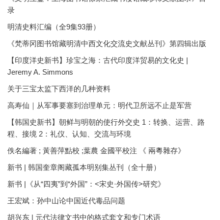
录
明清史料汇编（全9集93册）
《梵蒂冈图书馆藏明清中西文化交流史文献丛刊》第四辑出版
【印度洋史新书】珍宝之海：古代印度洋贸易的文化史 |
Jeremy A. Simmons
关于三宝太监下西洋的几种资料
高寿仙｜从军事要塞到治理单元：明代卫所远不止是军营
【韩国史新书】朝鲜与明朝的使行外交史 1：转换、运营、路
程、接境 2：礼仪、认知、交流与环境
佚名編著 ; 黃善萍點校 ;葉農 金國平校注 《 兩粵雜存》
新书 | 韩国奎章阁藏孤本明别集丛刊（全十册）
新书 |《从“四夷”到“外国”：<宋史·外国传>研究》
王宏斌：孙中山论中国近代毒品问题
胡兴东 | 元代法律文书中的格式套文和专门术语