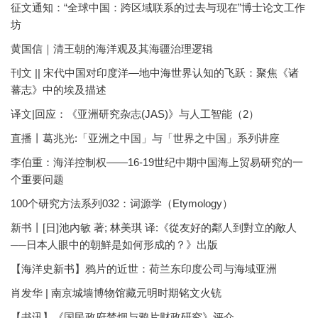
征文通知：“全球中国：跨区域联系的过去与现在”博士论文工作
坊
黄国信｜清王朝的海洋观及其海疆治理逻辑
刊文 || 宋代中国对印度洋—地中海世界认知的飞跃：聚焦《诸
蕃志》中的埃及描述
译文|回应：《亚洲研究杂志(JAS)》与人工智能（2）
直播丨葛兆光:「亚洲之中国」与「世界之中国」系列讲座
李伯重：海洋控制权——16-19世纪中期中国海上贸易研究的一
个重要问题
100个研究方法系列032：词源学（Etymology）
新书丨[日]池內敏 著; 林美琪 译:《從友好的鄰人到對立的敵人
──日本人眼中的朝鮮是如何形成的？》出版
【海洋史新书】鸦片的近世：荷兰东印度公司与海域亚洲
肖发华 | 南京城墙博物馆藏元明时期铭文火铳
【书讯】《国民政府禁烟与鸦片财政研究》评介