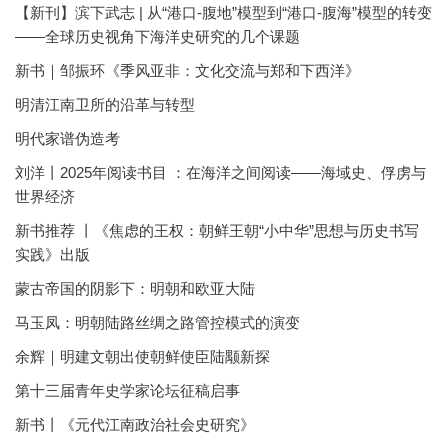
【新刊】滨下武志 | 从“港口-腹地”模型到“港口-腹海”模型的转变
——全球历史视角下海洋史研究的几个课题
新书｜邹振环《季风亚非：文化交流与郑和下西洋》
明清江南卫所的沿革与转型
明代家谱伪造考
刘洋丨2025年阅读书目 ：在海洋之间阅读——海域史、俘虏与
世界经济
新书推荐 丨《焦虑的王权：朝鲜王朝“小中华”思想与历史书写
实践》出版
蒙古帝国的阴影下：明朝和欧亚大陆
马玉凤：明朝陆路丝绸之路管控模式的演变
余辉｜明建文朝出使朝鲜使臣陆颙新探
第十三届青年史学家论坛征稿启事
新书丨《元代江南政治社会史研究》