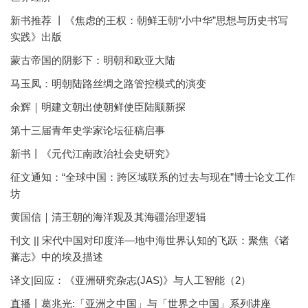
新书推荐 丨《焦虑的王权：朝鲜王朝“小中华”思想与历史书写
实践》出版
蒙古帝国的阴影下：明朝和欧亚大陆
马玉凤：明朝陆路丝绸之路管控模式的演变
余辉｜明建文朝出使朝鲜使臣陆颙新探
第十三届青年史学家论坛征稿启事
新书丨《元代江南政治社会史研究》
征文通知：“全球中国：跨区域联系的过去与现在”博士论文工作
坊
黄国信｜清王朝的海洋观及其海疆治理逻辑
刊文 || 宋代中国对印度洋—地中海世界认知的飞跃：聚焦《诸
蕃志》中的埃及描述
译文|回应：《亚洲研究杂志(JAS)》与人工智能（2）
直播丨葛兆光:「亚洲之中国」与「世界之中国」系列讲座