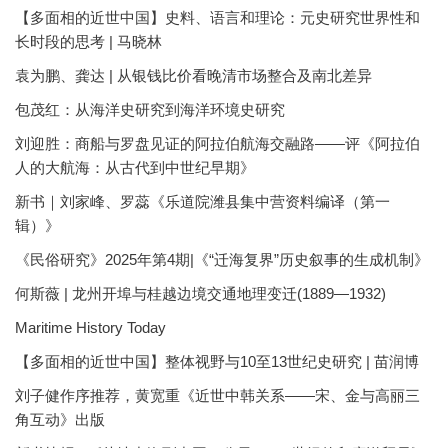
【多面相的近世中国】史料、语言和理论：元史研究世界性和
长时段的思考 | 马晓林
袁为鹏、龚达 | 从银钱比价看晚清市场整合及南北差异
包茂红：从海洋史研究到海洋环境史研究
刘迎胜：商船与罗盘见证的阿拉伯航海交融路——评《阿拉伯
人的大航海：从古代到中世纪早期》
新书｜刘家峰、罗蕊《乐道院潍县集中营资料编译（第一
辑）》
《民俗研究》2025年第4期|《“迁海复界”历史叙事的生成机制》
何斯薇 | 龙州开埠与桂越边境交通地理变迁(1889—1932)
Maritime History Today
【多面相的近世中国】整体视野与10至13世纪史研究 | 苗润博
刘子健作序推荐，黄宽重《近世中韩关系——宋、金与高丽三
角互动》出版