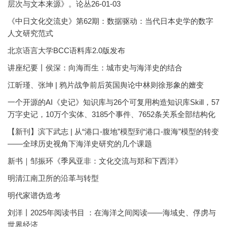
层次与文本来源》。论丛26-01-03
《中日文化交流史》第62期：数据驱动：当代日本史学的数字
人文研究范式
北京语言大学BCC语料库2.0版发布
讲座纪要丨侯深：向海而生：城市史与海洋史的结合
江昕瑾、张坤 | 鸦片战争前后英国舆论中林则徐形象的嬗变
一个开源的AI《史记》知识库与26个可复用构造知识库Skill，57
万字史记，10万个实体、3185个事件、7652条关系全部结构化
【新刊】滨下武志 | 从“港口-腹地”模型到“港口-腹海”模型的转变
——全球历史视角下海洋史研究的几个课题
新书｜邹振环《季风亚非：文化交流与郑和下西洋》
明清江南卫所的沿革与转型
明代家谱伪造考
刘洋丨2025年阅读书目 ：在海洋之间阅读——海域史、俘虏与
世界经济