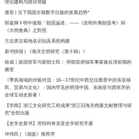
理论建构与路径突破
唐宸 | 当下我国古籍数字出版的发展趋势*
郭嘉輝 ‖ 明中後期「朝貢論述」——《皇明外夷朝貢考》與
《大明會典》之對照
方志类古籍地名识别及系统构建
新书快报 | 《海洋文明研究（第十辑）》
徐成丨故国世军与新朝士民： 明朝宣府镇军事家族在清前期的
嬗变
《季风海域的丝银对流：16—17世纪中西交往图景中的东亚移
民、贸易与文化》：国内罕见的明清中国、东南亚与西班牙的
全球互动史新著！
【学闻】浙江文化研究工程成果“浙江旧海关档案文献整理与研
究”全部出版
【史学史新书】劳特利奇东亚史学研究手册
仲伟民 | 《崩盘》推荐序