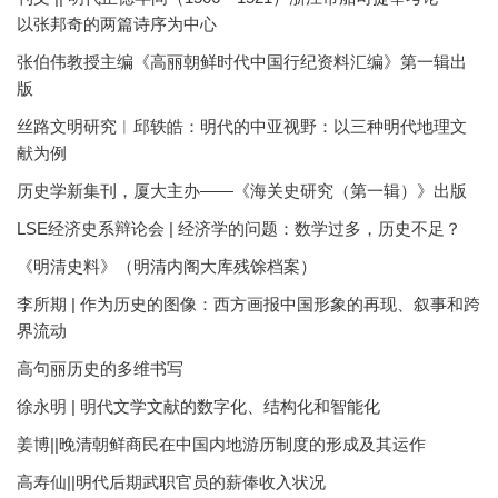
以张邦奇的两篇诗序为中心
张伯伟教授主编《高丽朝鲜时代中国行纪资料汇编》第一辑出
版
丝路文明研究︱邱轶皓：明代的中亚视野：以三种明代地理文
献为例
历史学新集刊，厦大主办——《海关史研究（第一辑）》出版
LSE经济史系辩论会 | 经济学的问题：数学过多，历史不足？
《明清史料》（明清内阁大库残馀档案）
李所期 | 作为历史的图像：西方画报中国形象的再现、叙事和跨
界流动
高句丽历史的多维书写
徐永明 | 明代文学文献的数字化、结构化和智能化
姜博||晚清朝鲜商民在中国内地游历制度的形成及其运作
高寿仙||明代后期武职官员的薪俸收入状况