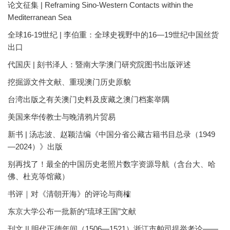
论文征集 | Reframing Sino-Western Contacts within the
Mediterranean Sea
全球16-19世纪 | 李伯重：全球史视野中的16—19世纪中国丝货
出口
代国庆 | 刻书泽人：暨南大学澳门研究院图书出版评述
挖掘源文件文献、重现澳门历史原貌
台湾出版之有关澳门史料及庋藏之澳门档案举隅
美国来华传教士与晚清鸦片贸易
新书 | 汤志波、赵颖洁编《中国分省公藏古籍书目总录（1949
—2024）》出版
别再找了！最全的中国历史老照片数字资源导航（含台大、哈
佛、杜克等馆藏）
书评｜对《清朝开海》的评论与商榷
东京大学公布一批新的“琉球王国”文献
刊文 || 明代正德年间（1506—1521）浙江市舶司提举考论——