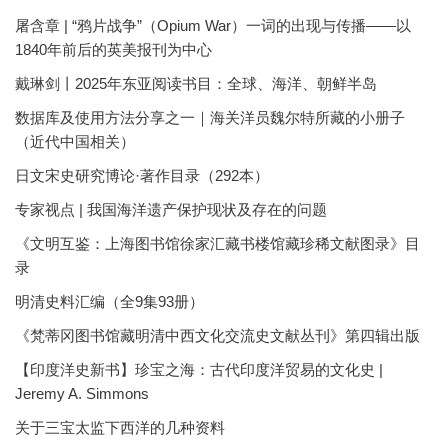
屠含章 | “鸦片战争”（Opium War）一词的出现与传播——以
1840年前后的英美报刊为中心
戴琳剑丨2025年东亚阅读书目：全球、海洋、朝鲜半岛
数据库及使用方法分享之一｜海关洋员魏尔特所藏的小册子
（近代中国相关）
日文宋史研究博论·著作目录（292本）
专家视点 | 我国海洋遗产保护现状及存在的问题
《文明互鉴：上海图书馆徐家汇藏书楼馆藏珍稀文献图录》目
录
明清史料汇编（全9集93册）
《梵蒂冈图书馆藏明清中西文化交流史文献丛刊》第四辑出版
【印度洋史新书】珍宝之海：古代印度洋贸易的文化史 |
Jeremy A. Simmons
关于三宝太监下西洋的几种资料