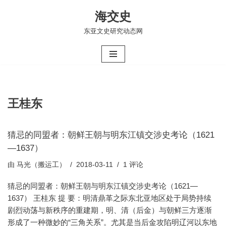
海交史
跳
东亚文史研究动态网
至
正
文
王桂东
猜忌的同盟者：朝鲜王朝与明东江镇交涉史考论（1621
—1637）
由
马光（搬运工）
2018-03-11
1 评论
猜忌的同盟者：朝鲜王朝与明东江镇交涉史考论（1621—
1637） 王桂东 提 要：明清鼎革之际东北亚地区处于局势持续
剧烈动荡与新秩序的重建期，明、清（后金）与朝鲜三方逐渐
形成了一种微妙的“三角关系”。尤其是当后金攻陷明辽河以东地