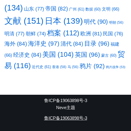
(134)
帝国
(82)
山东
(77)
文明
(66)
广州
(61)
数据
(60)
文献
(151)
日本
(139)
明代
(90)
明朝
(56)
档案
(112)
明清
(77)
欧洲
(81)
民国
(76)
朝鲜
(74)
海洋史
(97)
目录
(96)
海外
(84)
清代
(84)
福建
贸
美国
(104)
英国
(96)
经济史
(84)
(66)
蒙古
(60)
易
(116)
鸦片
(92)
近代史
(61)
香港
(58)
马
(56)
鸦片战争
(53)
鲁ICP备19063898号-3
Neve主题
鲁ICP备19063898号-3