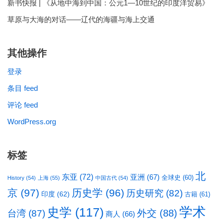
新书快报 | 《从地中海到中国：公元1—10世纪的印度洋贸易》
草原与大海的对话——辽代的海疆与海上交通
其他操作
登录
条目 feed
评论 feed
WordPress.org
标签
北
东亚
(72)
亚洲
(67)
全球史
(60)
History
(54)
上海
(55)
中国古代
(54)
京
(97)
历史学
(96)
历史研究
(82)
印度
(62)
古籍
(61)
学术
史学
(117)
台湾
(87)
外交
(88)
商人
(66)