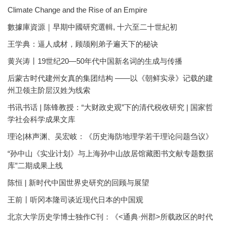
Climate Change and the Rise of an Empire
數據庫資源｜早期中國研究選輯, 十六至二十世紀初
王学典：逼人成材，顾颉刚弟子遍天下的秘诀
黄兴涛丨19世纪20—50年代中国新名词的生成与传播
后蒙古时代建州女真的集团结构 ——以《朝鲜实录》记载的建
州卫领主阶层汉姓为线索
书讯书话 | 陈锋教授：“大财政史观”下的清代税收研究 | 国家哲
学社会科学成果文库
理论|林声渊、吴宏岐：《历史海防地理学若干理论问题刍议》
“孙中山《实业计划》与上海孙中山故居馆藏图书文献专题数据
库”二期成果上线
陈恒 | 新时代中国世界史研究的回顾与展望
王前丨听冈本隆司谈近现代日本的中国观
北京大学历史学博士独作C刊：《<通典·州郡>所载政区的时代