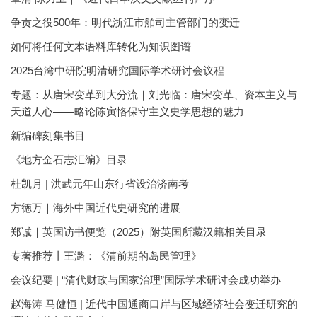
争贡之役500年：明代浙江市舶司主管部门的变迁
如何将任何文本语料库转化为知识图谱
2025台湾中研院明清研究国际学术研讨会议程
专题：从唐宋变革到大分流｜刘光临：唐宋变革、资本主义与
天道人心——略论陈寅恪保守主义史学思想的魅力
新编碑刻集书目
《地方金石志汇编》目录
杜凯月 | 洪武元年山东行省设治济南考
方徳万｜海外中国近代史研究的进展
郑诚｜英国访书便览（2025）附英国所藏汉籍相关目录
专著推荐丨王潞：《清前期的岛民管理》
会议纪要 | “清代财政与国家治理”国际学术研讨会成功举办
赵海涛 马健恒 | 近代中国通商口岸与区域经济社会变迁研究的