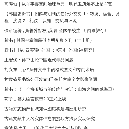
高寿仙｜从军事要塞到治理单元：明代卫所远不止是军营
【韩国史新书】朝鲜与明朝的使行外交史 1：转换、运营、路
程、接境 2：礼仪、认知、交流与环境
佚名編著 ; 黃善萍點校 ;葉農 金國平校注 《 兩粵雜存》
新书 | 韩国奎章阁藏孤本明别集丛刊（全十册）
新书 |《从“四夷”到“外国”：<宋史·外国传>研究》
王宏斌：孙中山论中国近代毒品问题
胡兴东 | 元代法律文书中的格式套文和专门术语
甘肃省图书馆公开发布8千多册古籍全文影像资源
新书：《一个海滨城市的传统与变迁：山海之间的威海卫》
荀子古籍大语言模型2.0正式上线
古籍方志物产领域知识图谱构建与应用研究
古籍文献中人名实体信息的提取方法及实现研究
章清 陈力卫｜《近代日本汉文文献丛刊》序