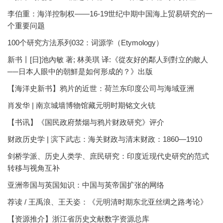
李伯重：海洋控制权——16-19世纪中期中国海上贸易研究的一
个重要问题
100个研究方法系列032：词源学（Etymology）
新书丨[日]池內敏 著; 林美琪 译:《從友好的鄰人到對立的敵人
──日本人眼中的朝鮮是如何形成的？》出版
【海洋史新书】鸦片的近世：荷兰东印度公司与海域亚洲
肖发华 | 南京城墙博物馆藏元明时期铭文火铳
【书讯】《国民政府禁烟与鸦片财政研究》评介
财政历史学 | 滨下武志：海关财政与清末财政：1860—1910
剑桥学派、历史人类学、庶民研究：印度近现代史研究的范式
转移与视角互补
亚洲帝国与英国知识：中国与英帝国扩张的网络
荐读 / 王禹浪、王天姿：《元明清时期东北亚丝绸之路考论》
【资源推介】浙江省历史文献数字资源总库