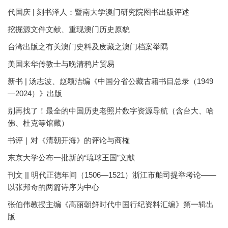
代国庆 | 刻书泽人：暨南大学澳门研究院图书出版评述
挖掘源文件文献、重现澳门历史原貌
台湾出版之有关澳门史料及庋藏之澳门档案举隅
美国来华传教士与晚清鸦片贸易
新书 | 汤志波、赵颖洁编《中国分省公藏古籍书目总录（1949
—2024）》出版
别再找了！最全的中国历史老照片数字资源导航（含台大、哈
佛、杜克等馆藏）
书评｜对《清朝开海》的评论与商榷
东京大学公布一批新的“琉球王国”文献
刊文 || 明代正德年间（1506—1521）浙江市舶司提举考论——
以张邦奇的两篇诗序为中心
张伯伟教授主编《高丽朝鲜时代中国行纪资料汇编》第一辑出
版