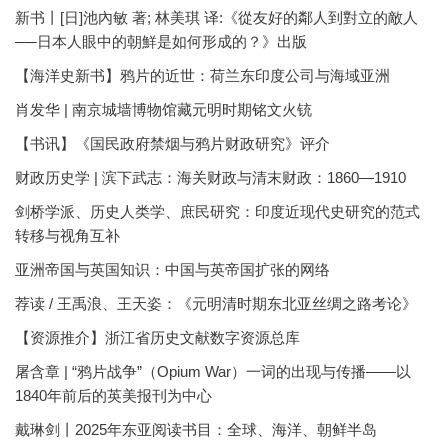
新书丨[日]池內敏 著; 林美琪 译:《從友好的鄰人到對立的敵人
──日本人眼中的朝鮮是如何形成的？》出版
【海洋史新书】鸦片的近世：荷兰东印度公司与海域亚洲
肖发华 | 南京城墙博物馆藏元明时期铭文火铳
【书讯】《国民政府禁烟与鸦片财政研究》评介
财政历史学 | 滨下武志：海关财政与清末财政：1860—1910
剑桥学派、历史人类学、庶民研究：印度近现代史研究的范式
转移与视角互补
亚洲帝国与英国知识：中国与英帝国扩张的网络
荐读 / 王禹浪、王天姿：《元明清时期东北亚丝绸之路考论》
【资源推介】浙江省历史文献数字资源总库
屠含章 | “鸦片战争”（Opium War）一词的出现与传播——以
1840年前后的英美报刊为中心
戴琳剑丨2025年东亚阅读书目：全球、海洋、朝鲜半岛