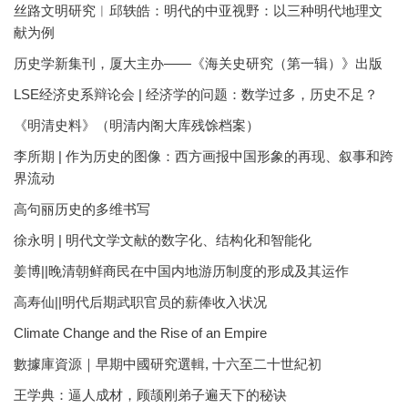
丝路文明研究︱邱轶皓：明代的中亚视野：以三种明代地理文
献为例
历史学新集刊，厦大主办——《海关史研究（第一辑）》出版
LSE经济史系辩论会 | 经济学的问题：数学过多，历史不足？
《明清史料》（明清内阁大库残馀档案）
李所期 | 作为历史的图像：西方画报中国形象的再现、叙事和跨
界流动
高句丽历史的多维书写
徐永明 | 明代文学文献的数字化、结构化和智能化
姜博||晚清朝鲜商民在中国内地游历制度的形成及其运作
高寿仙||明代后期武职官员的薪俸收入状况
Climate Change and the Rise of an Empire
數據庫資源｜早期中國研究選輯, 十六至二十世紀初
王学典：逼人成材，顾颉刚弟子遍天下的秘诀