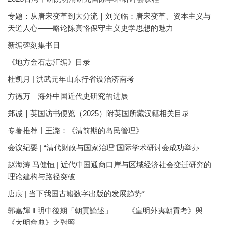
专题：从唐宋变革到大分流｜刘光临：唐宋变革、资本主义与
天道人心——略论陈寅恪保守主义史学思想的魅力
新编碑刻集书目
《地方金石志汇编》目录
杜凯月 | 洪武元年山东行省设治济南考
方徳万｜海外中国近代史研究的进展
郑诚｜英国访书便览（2025）附英国所藏汉籍相关目录
专著推荐丨王潞：《清前期的岛民管理》
会议纪要 | “清代财政与国家治理”国际学术研讨会成功举办
赵海涛 马健恒 | 近代中国通商口岸与区域经济社会变迁研究的
理论建构与路径突破
唐宸 | 当下我国古籍数字出版的发展趋势*
郭嘉輝 ‖ 明中後期「朝貢論述」——《皇明外夷朝貢考》與
《大明會典》之對照