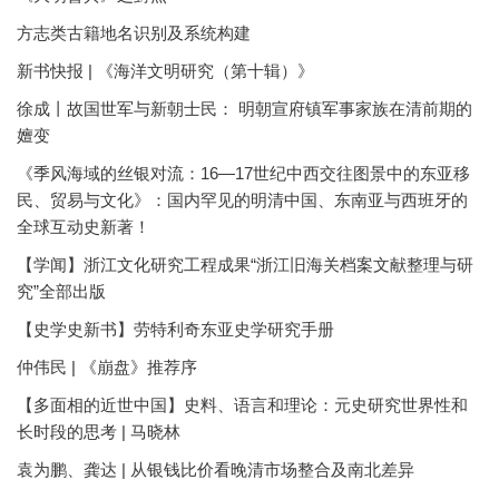
方志类古籍地名识别及系统构建
新书快报 | 《海洋文明研究（第十辑）》
徐成丨故国世军与新朝士民： 明朝宣府镇军事家族在清前期的
嬗变
《季风海域的丝银对流：16—17世纪中西交往图景中的东亚移
民、贸易与文化》：国内罕见的明清中国、东南亚与西班牙的
全球互动史新著！
【学闻】浙江文化研究工程成果“浙江旧海关档案文献整理与研
究”全部出版
【史学史新书】劳特利奇东亚史学研究手册
仲伟民 | 《崩盘》推荐序
【多面相的近世中国】史料、语言和理论：元史研究世界性和
长时段的思考 | 马晓林
袁为鹏、龚达 | 从银钱比价看晚清市场整合及南北差异