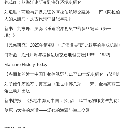
包茂红：从海洋史研究到海洋环境史研究
刘迎胜：商船与罗盘见证的阿拉伯航海交融路——评《阿拉伯
人的大航海：从古代到中世纪早期》
新书｜刘家峰、罗蕊《乐道院潍县集中营资料编译（第一
辑）》
《民俗研究》2025年第4期|《“迁海复界”历史叙事的生成机制》
何斯薇 | 龙州开埠与桂越边境交通地理变迁(1889—1932)
Maritime History Today
【多面相的近世中国】整体视野与10至13世纪史研究 | 苗润博
刘子健作序推荐，黄宽重《近世中韩关系——宋、金与高丽三
角互动》出版
新书快报 | 《从地中海到中国：公元1—10世纪的印度洋贸易》
草原与大海的对话——辽代的海疆与海上交通