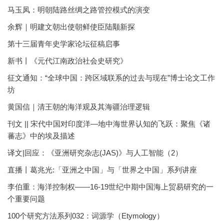
马玉凤：明朝陆路丝绸之路管控模式的演变
余辉｜明建文朝出使朝鲜使臣陆颙新探
第十三届青年史学家论坛征稿启事
新书丨《元代江南政治社会史研究》
征文通知：“全球中国：跨区域联系的过去与现在”博士论文工作
坊
黄国信｜清王朝的海洋观及其海疆治理逻辑
刊文 || 宋代中国对印度洋—地中海世界认知的飞跃：聚焦《诸
蕃志》中的埃及描述
译文|回应：《亚洲研究杂志(JAS)》与人工智能（2）
直播丨葛兆光:「亚洲之中国」与「世界之中国」系列讲座
李伯重：海洋控制权——16-19世纪中期中国海上贸易研究的一
个重要问题
100个研究方法系列032：词源学（Etymology）