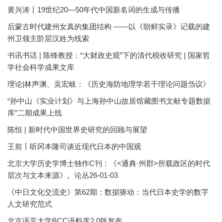
黄兴涛丨19世纪20—50年代中国新名词的生成与传播
后蒙古时代建州女真的集团结构 ——以《朝鲜实录》记载的建
州卫领主阶层汉姓为线索
书讯书话 | 陈锋教授：“大财政史观”下的清代税收研究 | 国家哲
学社会科学成果文库
理论|林声渊、吴宏岐：《历史海防地理学若干理论问题刍议》
“孙中山《实业计划》与上海孙中山故居馆藏图书文献专题数据
库”二期成果上线
陈恒 | 新时代中国世界史研究的回顾与展望
王前丨听冈本隆司谈近现代日本的中国观
北京大学历史学博士独作C刊：《<通典·州郡>所载政区的时代
层次与文本来源》。论丛26-01-03
《中日文化交流史》第62期：数据驱动：当代日本史学的数字
人文研究范式
北京语言大学BCC语料库2.0版发布