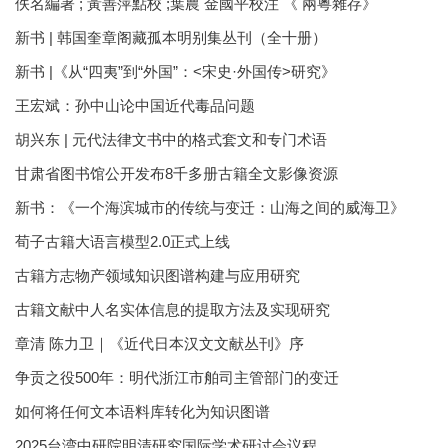
佚名編著 ; 黃善萍點校 ;葉農 金國平校注 《 兩粵雜存》
新书 | 韩国奎章阁藏孤本明别集丛刊（全十册）
新书 |《从“四夷”到“外国”：<宋史·外国传>研究》
王宏斌：孙中山论中国近代毒品问题
胡兴东 | 元代法律文书中的格式套文和专门术语
甘肃省图书馆公开发布8千多册古籍全文影像资源
新书：《一个海滨城市的传统与变迁：山海之间的威海卫》
荀子古籍大语言模型2.0正式上线
古籍方志物产领域知识图谱构建与应用研究
古籍文献中人名实体信息的提取方法及实现研究
章清 陈力卫｜《近代日本汉文文献丛刊》序
争贡之役500年：明代浙江市舶司主管部门的变迁
如何将任何文本语料库转化为知识图谱
2025台湾中研院明清研究国际学术研讨会议程