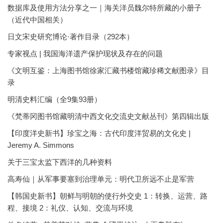
数据库及使用方法分享之一｜海关洋员魏尔特所藏的小册子
（近代中国相关）
日文宋史研究博论·著作目录（292本）
专家视点 | 我国海洋遗产保护现状及存在的问题
《文明互鉴：上海图书馆徐家汇藏书楼馆藏珍稀文献图录》目
录
明清史料汇编（全9集93册）
《梵蒂冈图书馆藏明清中西文化交流史文献丛刊》第四辑出版
【印度洋史新书】珍宝之海：古代印度洋贸易的文化史 |
Jeremy A. Simmons
关于三宝太监下西洋的几种资料
高寿仙｜从军事要塞到治理单元：明代卫所远不止是军营
【韩国史新书】朝鲜与明朝的使行外交史 1：转换、运营、路
程、接境 2：礼仪、认知、交流与环境