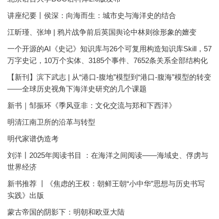
讲座纪要丨侯深：向海而生：城市史与海洋史的结合
江昕瑾、张坤 | 鸦片战争前后英国舆论中林则徐形象的嬗变
一个开源的AI《史记》知识库与26个可复用构造知识库Skill，57
万字史记，10万个实体、3185个事件、7652条关系全部结构化
【新刊】滨下武志 | 从“港口-腹地”模型到“港口-腹海”模型的转变
——全球历史视角下海洋史研究的几个课题
新书｜邹振环《季风亚非：文化交流与郑和下西洋》
明清江南卫所的沿革与转型
明代家谱伪造考
刘洋丨2025年阅读书目 ：在海洋之间阅读——海域史、俘虏与
世界经济
新书推荐 丨《焦虑的王权：朝鲜王朝“小中华”思想与历史书写
实践》出版
蒙古帝国的阴影下：明朝和欧亚大陆