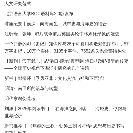
人文研究范式
北京语言大学BCC语料库2.0版发布
讲座纪要丨侯深：向海而生：城市史与海洋史的结合
江昕瑾、张坤 | 鸦片战争前后英国舆论中林则徐形象的嬗变
一个开源的AI《史记》知识库与26个可复用构造知识库Skill，57
万字史记，10万个实体、3185个事件、7652条关系全部结构化
【新刊】滨下武志 | 从“港口-腹地”模型到“港口-腹海”模型的转变
——全球历史视角下海洋史研究的几个课题
新书｜邹振环《季风亚非：文化交流与郑和下西洋》
明清江南卫所的沿革与转型
明代家谱伪造考
刘洋丨2025年阅读书目 ：在海洋之间阅读——海域史、俘虏与
世界经济
新书推荐 丨《焦虑的王权：朝鲜王朝“小中华”思想与历史书写
实践》出版