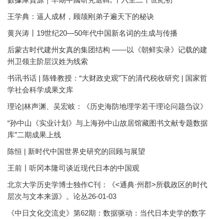
王学典：逼人成材，顾颉刚弟子遍天下的秘诀
黄兴涛丨19世纪20—50年代中国新名词的生成与传播
后蒙古时代建州女真的集团结构 ——以《朝鲜实录》记载的建
州卫领主阶层汉姓为线索
书讯书话 | 陈锋教授：“大财政史观”下的清代税收研究 | 国家哲
学社会科学成果文库
理论|林声渊、吴宏岐：《历史海防地理学若干理论问题刍议》
“孙中山《实业计划》与上海孙中山故居馆藏图书文献专题数据
库”二期成果上线
陈恒 | 新时代中国世界史研究的回顾与展望
王前丨听冈本隆司谈近现代日本的中国观
北京大学历史学博士独作C刊：《<通典·州郡>所载政区的时代
层次与文本来源》。论丛26-01-03
《中日文化交流史》第62期：数据驱动：当代日本史学的数字