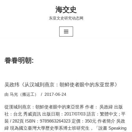
海交史
跳
东亚文史研究动态网
至
正
文
眷眷明朝:
吴政纬《从汉城到燕京：朝鲜使者眼中的东亚世界》
由
马光（搬运工）
2017-06-24
從漢城到燕京：朝鮮使者眼中的東亞世界 作者： 吳政緯 出版
社：台北 秀威資訊 出版日期：2017/07/03 語言：繁體中文 ; 平
裝 / 282頁 ISBN：9789863264323 定價：350元 作者簡介 吳政
緯 現為國立臺灣大學歷史學系博士班研究生，「說書 Speaking