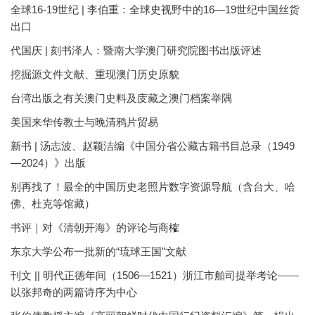
全球16-19世纪 | 李伯重：全球史视野中的16—19世纪中国丝货
出口
代国庆 | 刻书泽人：暨南大学澳门研究院图书出版评述
挖掘源文件文献、重现澳门历史原貌
台湾出版之有关澳门史料及庋藏之澳门档案举隅
美国来华传教士与晚清鸦片贸易
新书 | 汤志波、赵颖洁编《中国分省公藏古籍书目总录（1949
—2024）》出版
别再找了！最全的中国历史老照片数字资源导航（含台大、哈
佛、杜克等馆藏）
书评｜对《清朝开海》的评论与商榷
东京大学公布一批新的“琉球王国”文献
刊文 || 明代正德年间（1506—1521）浙江市舶司提举考论——
以张邦奇的两篇诗序为中心