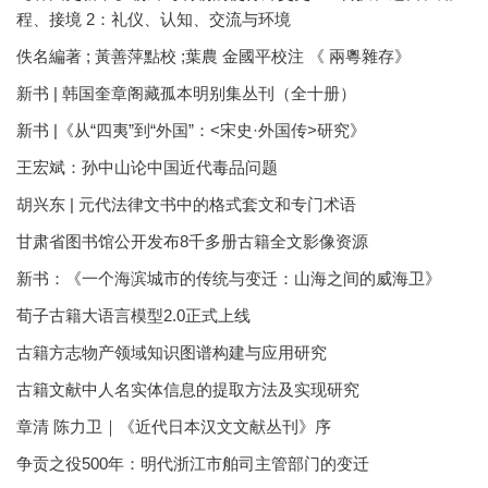
程、接境 2：礼仪、认知、交流与环境
佚名編著 ; 黃善萍點校 ;葉農 金國平校注 《 兩粵雜存》
新书 | 韩国奎章阁藏孤本明别集丛刊（全十册）
新书 |《从“四夷”到“外国”：<宋史·外国传>研究》
王宏斌：孙中山论中国近代毒品问题
胡兴东 | 元代法律文书中的格式套文和专门术语
甘肃省图书馆公开发布8千多册古籍全文影像资源
新书：《一个海滨城市的传统与变迁：山海之间的威海卫》
荀子古籍大语言模型2.0正式上线
古籍方志物产领域知识图谱构建与应用研究
古籍文献中人名实体信息的提取方法及实现研究
章清 陈力卫｜《近代日本汉文文献丛刊》序
争贡之役500年：明代浙江市舶司主管部门的变迁