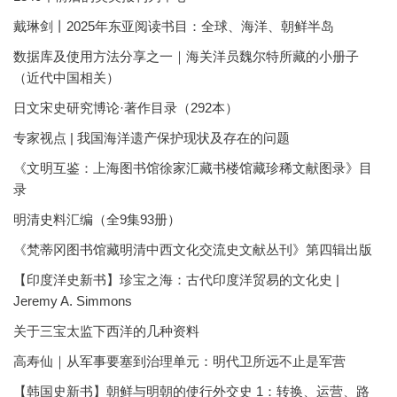
戴琳剑丨2025年东亚阅读书目：全球、海洋、朝鲜半岛
数据库及使用方法分享之一｜海关洋员魏尔特所藏的小册子
（近代中国相关）
日文宋史研究博论·著作目录（292本）
专家视点 | 我国海洋遗产保护现状及存在的问题
《文明互鉴：上海图书馆徐家汇藏书楼馆藏珍稀文献图录》目
录
明清史料汇编（全9集93册）
《梵蒂冈图书馆藏明清中西文化交流史文献丛刊》第四辑出版
【印度洋史新书】珍宝之海：古代印度洋贸易的文化史 |
Jeremy A. Simmons
关于三宝太监下西洋的几种资料
高寿仙｜从军事要塞到治理单元：明代卫所远不止是军营
【韩国史新书】朝鲜与明朝的使行外交史 1：转换、运营、路