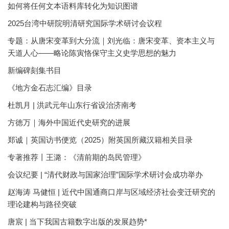
如何将任何文本语料库转化为知识图谱
2025台湾中研院明清研究国际学术研讨会议程
专题：从唐宋变革到大分流｜刘光临：唐宋变革、资本主义与
天道人心——略论陈寅恪保守主义史学思想的魅力
新编碑刻集书目
《地方金石志汇编》目录
杜凯月 | 洪武元年山东行省设治济南考
方徳万｜海外中国近代史研究的进展
郑诚｜英国访书便览（2025）附英国所藏汉籍相关目录
专著推荐丨王潞：《清前期的岛民管理》
会议纪要 | “清代财政与国家治理”国际学术研讨会成功举办
赵海涛 马健恒 | 近代中国通商口岸与区域经济社会变迁研究的
理论建构与路径突破
唐宸 | 当下我国古籍数字出版的发展趋势*