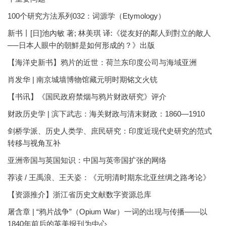
100个研究方法系列032：词源学（Etymology）
新书丨[日]池內敏 著; 林美琪 译:《從友好的鄰人到對立的敵人
──日本人眼中的朝鮮是如何形成的？》出版
【海洋史新书】鸦片的近世：荷兰东印度公司与海域亚洲
肖发华 | 南京城墙博物馆藏元明时期铭文火铳
【书讯】《国民政府禁烟与鸦片财政研究》评介
财政历史学 | 滨下武志：海关财政与清末财政：1860—1910
剑桥学派、历史人类学、庶民研究：印度近现代史研究的范式
转移与视角互补
亚洲帝国与英国知识：中国与英帝国扩张的网络
荐读 / 王禹浪、王天姿：《元明清时期东北亚丝绸之路考论》
【资源推介】浙江省历史文献数字资源总库
屠含章 | “鸦片战争”（Opium War）一词的出现与传播——以
1840年前后的英美报刊为中心