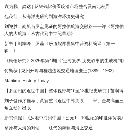
袁为鹏、龚达 | 从银钱比价看晚清市场整合及南北差异
包茂红：从海洋史研究到海洋环境史研究
刘迎胜：商船与罗盘见证的阿拉伯航海交融路——评《阿拉伯
人的大航海：从古代到中世纪早期》
新书｜刘家峰、罗蕊《乐道院潍县集中营资料编译（第一
辑）》
《民俗研究》2025年第4期|《“迁海复界”历史叙事的生成机制》
何斯薇 | 龙州开埠与桂越边境交通地理变迁(1889—1932)
Maritime History Today
【多面相的近世中国】整体视野与10至13世纪史研究 | 苗润博
刘子健作序推荐，黄宽重《近世中韩关系——宋、金与高丽三
角互动》出版
新书快报 | 《从地中海到中国：公元1—10世纪的印度洋贸易》
草原与大海的对话——辽代的海疆与海上交通