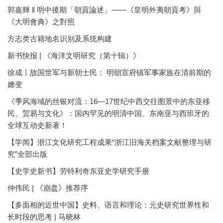
郭嘉輝 ‖ 明中後期「朝貢論述」——《皇明外夷朝貢考》與
《大明會典》之對照
方志类古籍地名识别及系统构建
新书快报 | 《海洋文明研究（第十辑）》
徐成丨故国世军与新朝士民： 明朝宣府镇军事家族在清前期的
嬗变
《季风海域的丝银对流：16—17世纪中西交往图景中的东亚移
民、贸易与文化》：国内罕见的明清中国、东南亚与西班牙的
全球互动史新著！
【学闻】浙江文化研究工程成果“浙江旧海关档案文献整理与研
究”全部出版
【史学史新书】劳特利奇东亚史学研究手册
仲伟民 | 《崩盘》推荐序
【多面相的近世中国】史料、语言和理论：元史研究世界性和
长时段的思考 | 马晓林