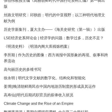
张伯伟教授主编《高丽朝鲜时代中国行纪资料汇编》第一辑出
版
丝路文明研究︱邱轶皓：明代的中亚视野：以三种明代地理文
献为例
历史学新集刊，厦大主办——《海关史研究（第一辑）》出版
LSE经济史系辩论会 | 经济学的问题：数学过多，历史不足？
《明清史料》（明清内阁大库残馀档案）
李所期 | 作为历史的图像：西方画报中国形象的再现、叙事和跨
界流动
高句丽历史的多维书写
徐永明 | 明代文学文献的数字化、结构化和智能化
姜博||晚清朝鲜商民在中国内地游历制度的形成及其运作
高寿仙||明代后期武职官员的薪俸收入状况
Climate Change and the Rise of an Empire
數據庫資源｜早期中國研究選輯, 十六至二十世紀初