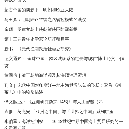
蒙古帝国的阴影下：明朝和欧亚大陆
马玉凤：明朝陆路丝绸之路管控模式的演变
余辉｜明建文朝出使朝鲜使臣陆颙新探
第十三届青年史学家论坛征稿启事
新书丨《元代江南政治社会史研究》
征文通知：“全球中国：跨区域联系的过去与现在”博士论文工作
坊
黄国信｜清王朝的海洋观及其海疆治理逻辑
刊文 || 宋代中国对印度洋—地中海世界认知的飞跃：聚焦《诸
蕃志》中的埃及描述
译文|回应：《亚洲研究杂志(JAS)》与人工智能（2）
直播丨葛兆光:「亚洲之中国」与「世界之中国」系列讲座
李伯重：海洋控制权——16-19世纪中期中国海上贸易研究的一
个重要问题