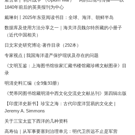
1840年前后的英美报刊为中心
戴琳剑丨2025年东亚阅读书目：全球、海洋、朝鲜半岛
数据库及使用方法分享之一｜海关洋员魏尔特所藏的小册子
（近代中国相关）
日文宋史研究博论·著作目录（292本）
专家视点 | 我国海洋遗产保护现状及存在的问题
《文明互鉴：上海图书馆徐家汇藏书楼馆藏珍稀文献图录》目
录
明清史料汇编（全9集93册）
《梵蒂冈图书馆藏明清中西文化交流史文献丛刊》第四辑出版
【印度洋史新书】珍宝之海：古代印度洋贸易的文化史 |
Jeremy A. Simmons
关于三宝太监下西洋的几种资料
高寿仙｜从军事要塞到治理单元：明代卫所远不止是军营