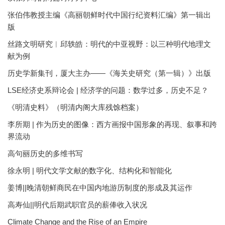
张伯伟教授主编《高丽朝鲜时代中国行纪资料汇编》第一辑出
版
丝路文明研究︱邱轶皓：明代的中亚视野：以三种明代地理文
献为例
历史学新集刊，厦大主办——《海关史研究（第一辑）》出版
LSE经济史系辩论会 | 经济学的问题：数学过多，历史不足？
《明清史料》（明清内阁大库残馀档案）
李所期 | 作为历史的图像：西方画报中国形象的再现、叙事和跨
界流动
高句丽历史的多维书写
徐永明 | 明代文学文献的数字化、结构化和智能化
姜博||晚清朝鲜商民在中国内地游历制度的形成及其运作
高寿仙||明代后期武职官员的薪俸收入状况
Climate Change and the Rise of an Empire