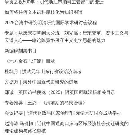
争贡之役500年：明代浙江市舶司主管部门的变迁
如何将任何文本语料库转化为知识图谱
2025台湾中研院明清研究国际学术研讨会议程
专题：从唐宋变革到大分流｜刘光临：唐宋变革、资本主义与
天道人心——略论陈寅恪保守主义史学思想的魅力
新编碑刻集书目
《地方金石志汇编》目录
杜凯月 | 洪武元年山东行省设治济南考
方徳万｜海外中国近代史研究的进展
郑诚｜英国访书便览（2025）附英国所藏汉籍相关目录
专著推荐丨王潞：《清前期的岛民管理》
会议纪要 | “清代财政与国家治理”国际学术研讨会成功举办
赵海涛 马健恒 | 近代中国通商口岸与区域经济社会变迁研究的
理论建构与路径突破