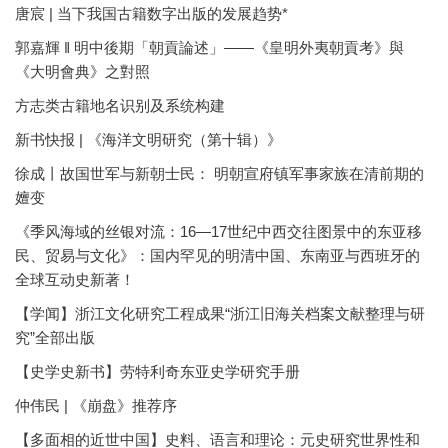
唐宸 | 当下我国古籍数字出版的发展趋势*
郭嘉輝 ‖ 明中後期「朝貢論述」——《皇明外夷朝貢考》與
《大明會典》之對照
方志类古籍地名识别及系统构建
新书快报 | 《海洋文明研究（第十辑）》
徐成丨故国世军与新朝士民： 明朝宣府镇军事家族在清前期的
嬗变
《季风海域的丝银对流：16—17世纪中西交往图景中的东亚移
民、贸易与文化》：国内罕见的明清中国、东南亚与西班牙的
全球互动史新著！
【学闻】浙江文化研究工程成果“浙江旧海关档案文献整理与研
究”全部出版
【史学史新书】劳特利奇东亚史学研究手册
仲伟民 | 《崩盘》推荐序
【多面相的近世中国】史料、语言和理论：元史研究世界性和