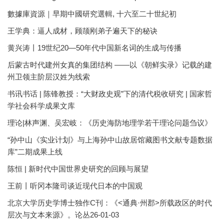
數據庫資源｜早期中國研究選輯, 十六至二十世紀初
王学典：逼人成材，顾颉刚弟子遍天下的秘诀
黄兴涛丨19世纪20—50年代中国新名词的生成与传播
后蒙古时代建州女真的集团结构 ——以《朝鲜实录》记载的建
州卫领主阶层汉姓为线索
书讯书话 | 陈锋教授：“大财政史观”下的清代税收研究 | 国家哲
学社会科学成果文库
理论|林声渊、吴宏岐：《历史海防地理学若干理论问题刍议》
“孙中山《实业计划》与上海孙中山故居馆藏图书文献专题数据
库”二期成果上线
陈恒 | 新时代中国世界史研究的回顾与展望
王前丨听冈本隆司谈近现代日本的中国观
北京大学历史学博士独作C刊：《<通典·州郡>所载政区的时代
层次与文本来源》。论丛26-01-03