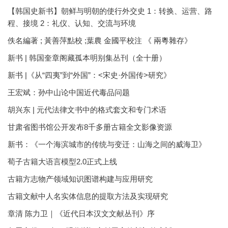
【韩国史新书】朝鲜与明朝的使行外交史 1：转换、运营、路
程、接境 2：礼仪、认知、交流与环境
佚名編著 ; 黃善萍點校 ;葉農 金國平校注 《 兩粵雜存》
新书 | 韩国奎章阁藏孤本明别集丛刊（全十册）
新书 |《从“四夷”到“外国”：<宋史·外国传>研究》
王宏斌：孙中山论中国近代毒品问题
胡兴东 | 元代法律文书中的格式套文和专门术语
甘肃省图书馆公开发布8千多册古籍全文影像资源
新书：《一个海滨城市的传统与变迁：山海之间的威海卫》
荀子古籍大语言模型2.0正式上线
古籍方志物产领域知识图谱构建与应用研究
古籍文献中人名实体信息的提取方法及实现研究
章清 陈力卫｜《近代日本汉文文献丛刊》序