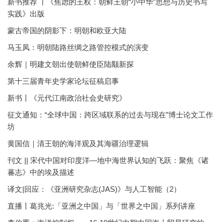
新书推荐 丨《焦虑的王权：朝鲜王朝“小中华”思想与历史书写
实践》出版
蒙古帝国的阴影下：明朝和欧亚大陆
马玉凤：明朝陆路丝绸之路管控模式的演变
余辉｜明建文朝出使朝鲜使臣陆颙新探
第十三届青年史学家论坛征稿启事
新书丨《元代江南政治社会史研究》
征文通知：“全球中国：跨区域联系的过去与现在”博士论文工作
坊
黄国信｜清王朝的海洋观及其海疆治理逻辑
刊文 || 宋代中国对印度洋—地中海世界认知的飞跃：聚焦《诸
蕃志》中的埃及描述
译文|回应：《亚洲研究杂志(JAS)》与人工智能（2）
直播丨葛兆光:「亚洲之中国」与「世界之中国」系列讲座