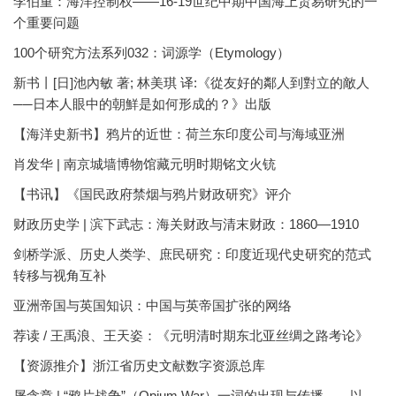
李伯重：海洋控制权——16-19世纪中期中国海上贸易研究的一
个重要问题
100个研究方法系列032：词源学（Etymology）
新书丨[日]池內敏 著; 林美琪 译:《從友好的鄰人到對立的敵人
──日本人眼中的朝鮮是如何形成的？》出版
【海洋史新书】鸦片的近世：荷兰东印度公司与海域亚洲
肖发华 | 南京城墙博物馆藏元明时期铭文火铳
【书讯】《国民政府禁烟与鸦片财政研究》评介
财政历史学 | 滨下武志：海关财政与清末财政：1860—1910
剑桥学派、历史人类学、庶民研究：印度近现代史研究的范式
转移与视角互补
亚洲帝国与英国知识：中国与英帝国扩张的网络
荐读 / 王禹浪、王天姿：《元明清时期东北亚丝绸之路考论》
【资源推介】浙江省历史文献数字资源总库
屠含章 | “鸦片战争”（Opium War）一词的出现与传播——以