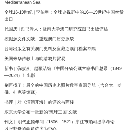
Mediterranean Sea
全球16-19世纪 | 李伯重：全球史视野中的16—19世纪中国丝货
出口
代国庆 | 刻书泽人：暨南大学澳门研究院图书出版评述
挖掘源文件文献、重现澳门历史原貌
台湾出版之有关澳门史料及庋藏之澳门档案举隅
美国来华传教士与晚清鸦片贸易
新书 | 汤志波、赵颖洁编《中国分省公藏古籍书目总录（1949
—2024）》出版
别再找了！最全的中国历史老照片数字资源导航（含台大、哈
佛、杜克等馆藏）
书评｜对《清朝开海》的评论与商榷
东京大学公布一批新的“琉球王国”文献
刊文 || 明代正德年间（1506—1521）浙江市舶司提举考论——
以张邦奇的两篇诗序为中心