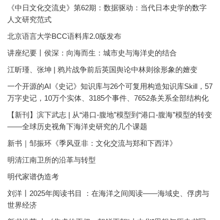
《中日文化交流史》第62期：数据驱动：当代日本史学的数字
人文研究范式
北京语言大学BCC语料库2.0版发布
讲座纪要丨侯深：向海而生：城市史与海洋史的结合
江昕瑾、张坤 | 鸦片战争前后英国舆论中林则徐形象的嬗变
一个开源的AI《史记》知识库与26个可复用构造知识库Skill，57
万字史记，10万个实体、3185个事件、7652条关系全部结构化
【新刊】滨下武志 | 从“港口-腹地”模型到“港口-腹海”模型的转变
——全球历史视角下海洋史研究的几个课题
新书｜邹振环《季风亚非：文化交流与郑和下西洋》
明清江南卫所的沿革与转型
明代家谱伪造考
刘洋丨2025年阅读书目 ：在海洋之间阅读——海域史、俘虏与
世界经济