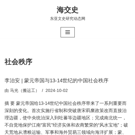
海交史
跳
东亚文史研究动态网
至
正
文
社会秩序
李治安 | 蒙元帝国与13-14世纪的中国社会秩序
由
马光（搬运工）
2024-10-02
摘 要 蒙元帝国给13-14世纪中国社会秩序带来了一系列重要而
深刻的变化。首次实施行省制和突破唐宋羁縻政策改而直接治
理边疆，使中央统治深入到吐蕃等边疆地区；完成南北统一，
不自觉地保护江南“富民”经济实体和农商繁荣的“风水宝地”；破
天荒地从漕粮运输、军事和海外贸易三领域向海洋扩展；蒙、