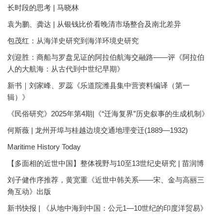
长时段的思考 | 马晓林
袁为鹏、龚达 | 从银钱比价看晚清市场整合及南北差异
包茂红：从海洋史研究到海洋环境史研究
刘迎胜：商船与罗盘见证的阿拉伯航海交融路——评《阿拉伯
人的大航海：从古代到中世纪早期》
新书｜刘家峰、罗蕊《乐道院潍县集中营资料编译（第一
辑）》
《民俗研究》2025年第4期|《“迁海复界”历史叙事的生成机制》
何斯薇 | 龙州开埠与桂越边境交通地理变迁(1889—1932)
Maritime History Today
【多面相的近世中国】整体视野与10至13世纪史研究 | 苗润博
刘子健作序推荐，黄宽重《近世中韩关系——宋、金与高丽三
角互动》出版
新书快报 | 《从地中海到中国：公元1—10世纪的印度洋贸易》