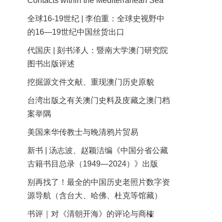
Contacts within the Mediterranean Sea
全球16-19世纪 | 李伯重：全球史视野中
的16—19世纪中国丝货出口
代国庆 | 刻书泽人：暨南大学澳门研究院
图书出版评述
挖掘源文件文献、重现澳门历史原貌
台湾出版之有关澳门史料及庋藏之澳门档
案举隅
美国来华传教士与晚清鸦片贸易
新书 | 汤志波、赵颖洁编《中国分省公藏
古籍书目总录（1949—2024）》出版
别再找了！最全的中国历史老照片数字资
源导航（含台大、哈佛、杜克等馆藏）
书评｜对《清朝开海》的评论与商榷