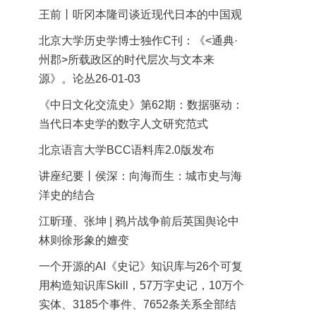
王前丨听冈本隆司谈近现代日本的中国观
北京大学历史学博士独作C刊：《<通典·
州郡>所载政区的时代层次与文本来
源》。论丛26-01-03
《中日文化交流史》第62期：数据驱动：
当代日本史学的数字人文研究范式
北京语言大学BCC语料库2.0版发布
讲座纪要丨侯深：向海而生：城市史与海
洋史的结合
江昕瑾、张坤 | 鸦片战争前后英国舆论中
林则徐形象的嬗变
一个开源的AI《史记》知识库与26个可复
用构造知识库Skill，57万字史记，10万个
实体、3185个事件、7652条关系全部结