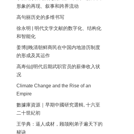
形象的再现、叙事和跨界流动
高句丽历史的多维书写
徐永明 | 明代文学文献的数字化、结构化
和智能化
姜博||晚清朝鲜商民在中国内地游历制度
的形成及其运作
高寿仙||明代后期武职官员的薪俸收入状
况
Climate Change and the Rise of an
Empire
數據庫資源｜早期中國研究選輯, 十六至
二十世紀初
王学典：逼人成材，顾颉刚弟子遍天下的
秘诀