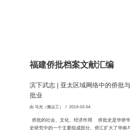
跳
至
正
文
福建侨批档案文献汇编
滨下武志 | 亚太区域网络中的侨批
批业
由
马光（搬运工）
2019-03-04
侨批的社会、文化、经济作用 侨批史是华侨
史研究中的一个主要组成部分。侨汇扩大了华南