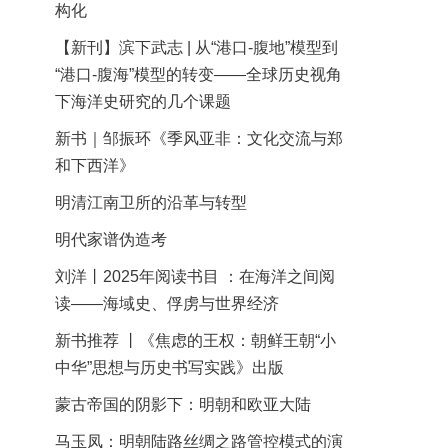
构化
【新刊】滨下武志 | 从“港口-腹地”模型到
“港口-腹海”模型的转变——全球历史视角
下海洋史研究的几个课题
新书｜邹振环《季风亚非：文化交流与郑
和下西洋》
明清江南卫所的沿革与转型
明代家谱伪造考
刘洋丨2025年阅读书目 ：在海洋之间阅
读——海域史、俘虏与世界经济
新书推荐 丨《焦虑的王权：朝鲜王朝“小
中华”思想与历史书写实践》出版
蒙古帝国的阴影下：明朝和欧亚大陆
马玉凤：明朝陆路丝绸之路管控模式的演