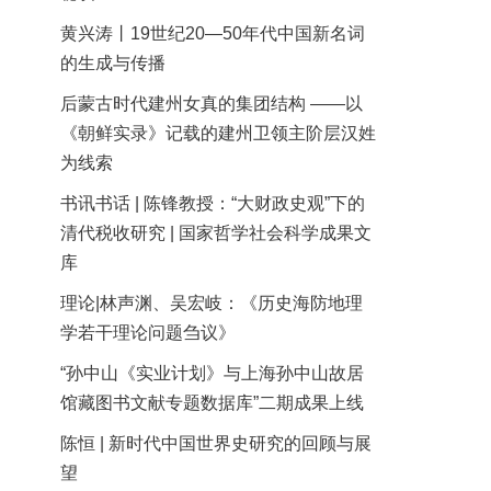
黄兴涛丨19世纪20—50年代中国新名词
的生成与传播
后蒙古时代建州女真的集团结构 ——以
《朝鲜实录》记载的建州卫领主阶层汉姓
为线索
书讯书话 | 陈锋教授：“大财政史观”下的
清代税收研究 | 国家哲学社会科学成果文
库
理论|林声渊、吴宏岐：《历史海防地理
学若干理论问题刍议》
“孙中山《实业计划》与上海孙中山故居
馆藏图书文献专题数据库”二期成果上线
陈恒 | 新时代中国世界史研究的回顾与展
望