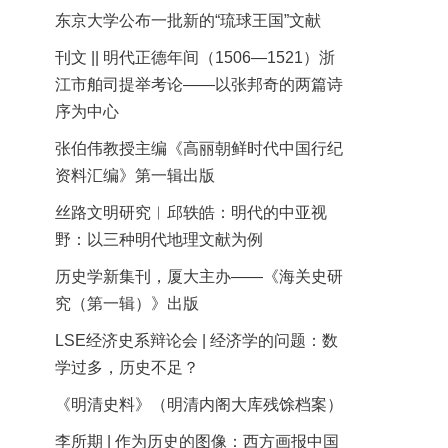
东京大学公布一批新的“琉球王国”文献
刊文 || 明代正德年间（1506—1521）浙
江市舶司提举考论——以张邦奇的两篇诗
序为中心
张伯伟教授主编《高丽朝鲜时代中国行纪
资料汇编》第一辑出版
丝路文明研究︱邱轶皓：明代的中亚视
野：以三种明代地理文献为例
历史学新集刊，厦大主办——《海关史研
究（第一辑）》出版
LSE经济史系辩论会 | 经济学的问题：数
学过多，历史不足？
《明清史料》（明清内阁大库残馀档案）
李所期 | 作为历史的图像：西方画报中国