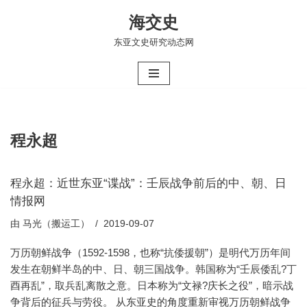
海交史
跳
东亚文史研究动态网
至
正
文
程永超
程永超：近世东亚“谍战”：壬辰战争前后的中、朝、日
情报网
由
马光（搬运工）
2019-09-07
万历朝鲜战争（1592-1598，也称“抗倭援朝”）是明代万历年间
发生在朝鲜半岛的中、日、朝三国战争。韩国称为“壬辰倭乱?丁
酉再乱”，取兵乱离散之意。日本称为“文禄?庆长之役”，暗示战
争背后的征兵与劳役。 从东亚史的角度重新审视万历朝鲜战争