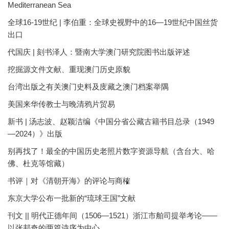
Mediterranean Sea
全球16-19世纪 | 李伯重：全球史视野中的16—19世纪中国丝货
出口
代国庆 | 刻书泽人：暨南大学澳门研究院图书出版评述
挖掘源文件文献、重现澳门历史原貌
台湾出版之有关澳门史料及庋藏之澳门档案举隅
美国来华传教士与晚清鸦片贸易
新书 | 汤志波、赵颖洁编《中国分省公藏古籍书目总录（1949
—2024）》出版
别再找了！最全的中国历史老照片数字资源导航（含台大、哈
佛、杜克等馆藏）
书评｜对《清朝开海》的评论与商榷
东京大学公布一批新的“琉球王国”文献
刊文 || 明代正德年间（1506—1521）浙江市舶司提举考论——
以张邦奇的两篇诗序为中心