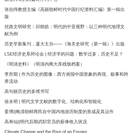
张伯伟教授主编《高丽朝鲜时代中国行纪资料汇编》第一辑出
版
丝路文明研究︱邱轶皓：明代的中亚视野：以三种明代地理文
献为例
历史学新集刊，厦大主办——《海关史研究（第一辑）》出版
LSE经济史系辩论会 | 经济学的问题：数学过多，历史不足？
《明清史料》（明清内阁大库残馀档案）
李所期 | 作为历史的图像：西方画报中国形象的再现、叙事和跨
界流动
高句丽历史的多维书写
徐永明 | 明代文学文献的数字化、结构化和智能化
姜博||晚清朝鲜商民在中国内地游历制度的形成及其运作
高寿仙||明代后期武职官员的薪俸收入状况
Climate Change and the Rise of an Empire