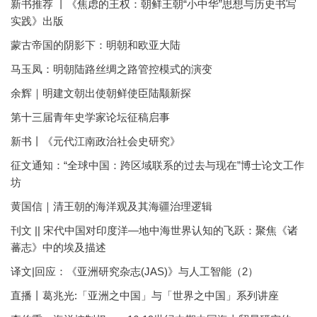
新书推荐 丨《焦虑的王权：朝鲜王朝“小中华”思想与历史书写
实践》出版
蒙古帝国的阴影下：明朝和欧亚大陆
马玉凤：明朝陆路丝绸之路管控模式的演变
余辉｜明建文朝出使朝鲜使臣陆颙新探
第十三届青年史学家论坛征稿启事
新书丨《元代江南政治社会史研究》
征文通知：“全球中国：跨区域联系的过去与现在”博士论文工作
坊
黄国信｜清王朝的海洋观及其海疆治理逻辑
刊文 || 宋代中国对印度洋—地中海世界认知的飞跃：聚焦《诸
蕃志》中的埃及描述
译文|回应：《亚洲研究杂志(JAS)》与人工智能（2）
直播丨葛兆光:「亚洲之中国」与「世界之中国」系列讲座