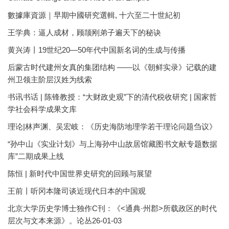
數據庫資源｜早期中國研究選輯, 十六至二十世紀初
王学典：逼人成材，顾颉刚弟子遍天下的秘诀
黄兴涛丨19世纪20—50年代中国新名词的生成与传播
后蒙古时代建州女真的集团结构 ——以《朝鲜实录》记载的建
州卫领主阶层汉姓为线索
书讯书话 | 陈锋教授：“大财政史观”下的清代税收研究 | 国家哲
学社会科学成果文库
理论|林声渊、吴宏岐：《历史海防地理学若干理论问题刍议》
“孙中山《实业计划》与上海孙中山故居馆藏图书文献专题数据
库”二期成果上线
陈恒 | 新时代中国世界史研究的回顾与展望
王前丨听冈本隆司谈近现代日本的中国观
北京大学历史学博士独作C刊：《<通典·州郡>所载政区的时代
层次与文本来源》。论丛26-01-03