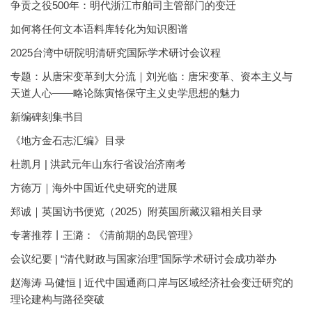
争贡之役500年：明代浙江市舶司主管部门的变迁
如何将任何文本语料库转化为知识图谱
2025台湾中研院明清研究国际学术研讨会议程
专题：从唐宋变革到大分流｜刘光临：唐宋变革、资本主义与
天道人心——略论陈寅恪保守主义史学思想的魅力
新编碑刻集书目
《地方金石志汇编》目录
杜凯月 | 洪武元年山东行省设治济南考
方徳万｜海外中国近代史研究的进展
郑诚｜英国访书便览（2025）附英国所藏汉籍相关目录
专著推荐丨王潞：《清前期的岛民管理》
会议纪要 | “清代财政与国家治理”国际学术研讨会成功举办
赵海涛 马健恒 | 近代中国通商口岸与区域经济社会变迁研究的
理论建构与路径突破