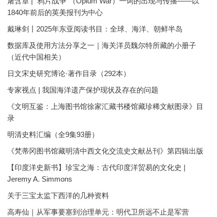
屠含章 | “鸦片战争”（Opium War）一词的出现与传播——以
1840年前后的英美报刊为中心
戴琳剑丨2025年东亚阅读书目：全球、海洋、朝鲜半岛
数据库及使用方法分享之一｜海关洋员魏尔特所藏的小册子
（近代中国相关）
日文宋史研究博论·著作目录（292本）
专家视点 | 我国海洋遗产保护现状及存在的问题
《文明互鉴：上海图书馆徐家汇藏书楼馆藏珍稀文献图录》目
录
明清史料汇编（全9集93册）
《梵蒂冈图书馆藏明清中西文化交流史文献丛刊》第四辑出版
【印度洋史新书】珍宝之海：古代印度洋贸易的文化史 |
Jeremy A. Simmons
关于三宝太监下西洋的几种资料
高寿仙｜从军事要塞到治理单元：明代卫所远不止是军营