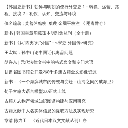
【韩国史新书】朝鲜与明朝的使行外交史 1：转换、运营、路
程、接境 2：礼仪、认知、交流与环境
佚名編著 ; 黃善萍點校 ;葉農 金國平校注 《 兩粵雜存》
新书 | 韩国奎章阁藏孤本明别集丛刊（全十册）
新书 |《从“四夷”到“外国”：<宋史·外国传>研究》
王宏斌：孙中山论中国近代毒品问题
胡兴东 | 元代法律文书中的格式套文和专门术语
甘肃省图书馆公开发布8千多册古籍全文影像资源
新书：《一个海滨城市的传统与变迁：山海之间的威海卫》
荀子古籍大语言模型2.0正式上线
古籍方志物产领域知识图谱构建与应用研究
古籍文献中人名实体信息的提取方法及实现研究
章清 陈力卫｜《近代日本汉文文献丛刊》序