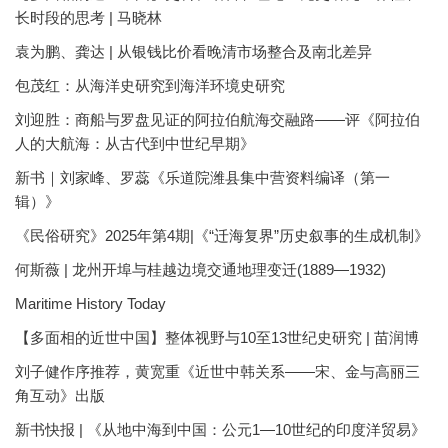
长时段的思考 | 马晓林
袁为鹏、龚达 | 从银钱比价看晚清市场整合及南北差异
包茂红：从海洋史研究到海洋环境史研究
刘迎胜：商船与罗盘见证的阿拉伯航海交融路——评《阿拉伯
人的大航海：从古代到中世纪早期》
新书｜刘家峰、罗蕊《乐道院潍县集中营资料编译（第一
辑）》
《民俗研究》2025年第4期|《“迁海复界”历史叙事的生成机制》
何斯薇 | 龙州开埠与桂越边境交通地理变迁(1889—1932)
Maritime History Today
【多面相的近世中国】整体视野与10至13世纪史研究 | 苗润博
刘子健作序推荐，黄宽重《近世中韩关系——宋、金与高丽三
角互动》出版
新书快报 | 《从地中海到中国：公元1—10世纪的印度洋贸易》