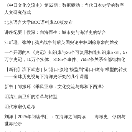
《中日文化交流史》第62期：数据驱动：当代日本史学的数字
人文研究范式
北京语言大学BCC语料库2.0版发布
讲座纪要丨侯深：向海而生：城市史与海洋史的结合
江昕瑾、张坤 | 鸦片战争前后英国舆论中林则徐形象的嬗变
一个开源的AI《史记》知识库与26个可复用构造知识库Skill，57
万字史记，10万个实体、3185个事件、7652条关系全部结构化
【新刊】滨下武志 | 从“港口-腹地”模型到“港口-腹海”模型的转变
——全球历史视角下海洋史研究的几个课题
新书｜邹振环《季风亚非：文化交流与郑和下西洋》
明清江南卫所的沿革与转型
明代家谱伪造考
刘洋丨2025年阅读书目 ：在海洋之间阅读——海域史、俘虏与
世界经济