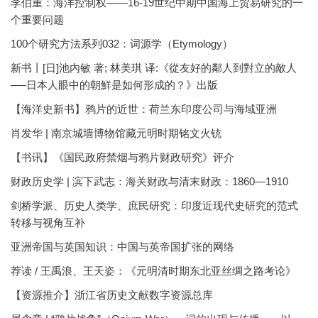
李伯重：海洋控制权——16-19世纪中期中国海上贸易研究的一
个重要问题
100个研究方法系列032：词源学（Etymology）
新书丨[日]池內敏 著; 林美琪 译:《從友好的鄰人到對立的敵人
──日本人眼中的朝鮮是如何形成的？》出版
【海洋史新书】鸦片的近世：荷兰东印度公司与海域亚洲
肖发华 | 南京城墙博物馆藏元明时期铭文火铳
【书讯】《国民政府禁烟与鸦片财政研究》评介
财政历史学 | 滨下武志：海关财政与清末财政：1860—1910
剑桥学派、历史人类学、庶民研究：印度近现代史研究的范式
转移与视角互补
亚洲帝国与英国知识：中国与英帝国扩张的网络
荐读 / 王禹浪、王天姿：《元明清时期东北亚丝绸之路考论》
【资源推介】浙江省历史文献数字资源总库