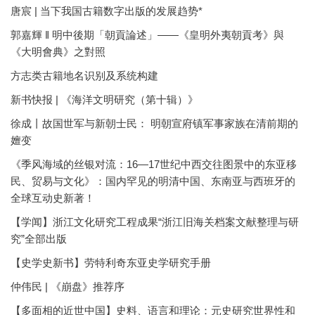
唐宸 | 当下我国古籍数字出版的发展趋势*
郭嘉輝 ‖ 明中後期「朝貢論述」——《皇明外夷朝貢考》與
《大明會典》之對照
方志类古籍地名识别及系统构建
新书快报 | 《海洋文明研究（第十辑）》
徐成丨故国世军与新朝士民： 明朝宣府镇军事家族在清前期的
嬗变
《季风海域的丝银对流：16—17世纪中西交往图景中的东亚移
民、贸易与文化》：国内罕见的明清中国、东南亚与西班牙的
全球互动史新著！
【学闻】浙江文化研究工程成果“浙江旧海关档案文献整理与研
究”全部出版
【史学史新书】劳特利奇东亚史学研究手册
仲伟民 | 《崩盘》推荐序
【多面相的近世中国】史料、语言和理论：元史研究世界性和