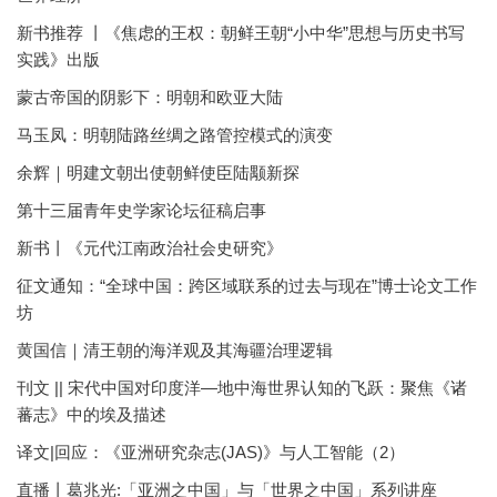
新书推荐 丨《焦虑的王权：朝鲜王朝“小中华”思想与历史书写
实践》出版
蒙古帝国的阴影下：明朝和欧亚大陆
马玉凤：明朝陆路丝绸之路管控模式的演变
余辉｜明建文朝出使朝鲜使臣陆颙新探
第十三届青年史学家论坛征稿启事
新书丨《元代江南政治社会史研究》
征文通知：“全球中国：跨区域联系的过去与现在”博士论文工作
坊
黄国信｜清王朝的海洋观及其海疆治理逻辑
刊文 || 宋代中国对印度洋—地中海世界认知的飞跃：聚焦《诸
蕃志》中的埃及描述
译文|回应：《亚洲研究杂志(JAS)》与人工智能（2）
直播丨葛兆光:「亚洲之中国」与「世界之中国」系列讲座