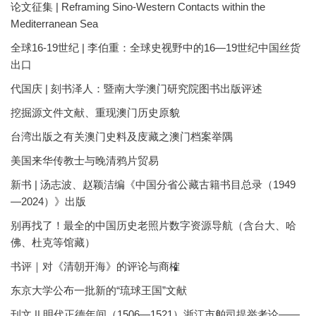
论文征集 | Reframing Sino-Western Contacts within the
Mediterranean Sea
全球16-19世纪 | 李伯重：全球史视野中的16—19世纪中国丝货
出口
代国庆 | 刻书泽人：暨南大学澳门研究院图书出版评述
挖掘源文件文献、重现澳门历史原貌
台湾出版之有关澳门史料及庋藏之澳门档案举隅
美国来华传教士与晚清鸦片贸易
新书 | 汤志波、赵颖洁编《中国分省公藏古籍书目总录（1949
—2024）》出版
别再找了！最全的中国历史老照片数字资源导航（含台大、哈
佛、杜克等馆藏）
书评｜对《清朝开海》的评论与商榷
东京大学公布一批新的“琉球王国”文献
刊文 || 明代正德年间（1506—1521）浙江市舶司提举考论——