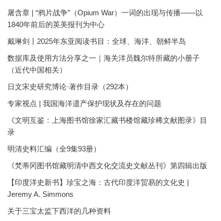
屠含章 | “鸦片战争”（Opium War）一词的出现与传播——以
1840年前后的英美报刊为中心
戴琳剑丨2025年东亚阅读书目：全球、海洋、朝鲜半岛
数据库及使用方法分享之一｜海关洋员魏尔特所藏的小册子
（近代中国相关）
日文宋史研究博论·著作目录（292本）
专家视点 | 我国海洋遗产保护现状及存在的问题
《文明互鉴：上海图书馆徐家汇藏书楼馆藏珍稀文献图录》目
录
明清史料汇编（全9集93册）
《梵蒂冈图书馆藏明清中西文化交流史文献丛刊》第四辑出版
【印度洋史新书】珍宝之海：古代印度洋贸易的文化史 |
Jeremy A. Simmons
关于三宝太监下西洋的几种资料