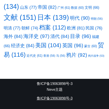
(134)
帝国
(82)
山东
(77)
文明
(66)
广州
(61)
数据
(60)
文献
(151)
日本
(139)
明代
(90)
明朝
(56)
档案
(112)
明清
(77)
欧洲
(81)
民国
(76)
朝鲜
(74)
海洋史
(97)
目录
(96)
海外
(84)
清代
(84)
福建
贸
美国
(104)
英国
(96)
经济史
(84)
(66)
蒙古
(60)
易
(116)
鸦片
(92)
近代史
(61)
香港
(58)
马
(56)
鸦片战争
(53)
鲁ICP备19063898号-3
Neve主题
鲁ICP备19063898号-3