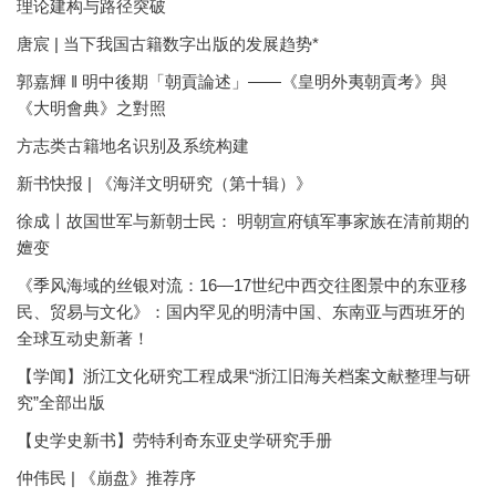
理论建构与路径突破
唐宸 | 当下我国古籍数字出版的发展趋势*
郭嘉輝 ‖ 明中後期「朝貢論述」——《皇明外夷朝貢考》與
《大明會典》之對照
方志类古籍地名识别及系统构建
新书快报 | 《海洋文明研究（第十辑）》
徐成丨故国世军与新朝士民： 明朝宣府镇军事家族在清前期的
嬗变
《季风海域的丝银对流：16—17世纪中西交往图景中的东亚移
民、贸易与文化》：国内罕见的明清中国、东南亚与西班牙的
全球互动史新著！
【学闻】浙江文化研究工程成果“浙江旧海关档案文献整理与研
究”全部出版
【史学史新书】劳特利奇东亚史学研究手册
仲伟民 | 《崩盘》推荐序