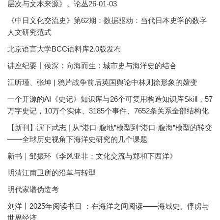
层次与文本来源》。论丛26-01-03
《中日文化交流史》第62期：数据驱动：当代日本史学的数字
人文研究范式
北京语言大学BCC语料库2.0版发布
讲座纪要丨侯深：向海而生：城市史与海洋史的结合
江昕瑾、张坤 | 鸦片战争前后英国舆论中林则徐形象的嬗变
一个开源的AI《史记》知识库与26个可复用构造知识库Skill，57
万字史记，10万个实体、3185个事件、7652条关系全部结构化
【新刊】滨下武志 | 从“港口-腹地”模型到“港口-腹海”模型的转变
——全球历史视角下海洋史研究的几个课题
新书｜邹振环《季风亚非：文化交流与郑和下西洋》
明清江南卫所的沿革与转型
明代家谱伪造考
刘洋丨2025年阅读书目 ：在海洋之间阅读——海域史、俘虏与
世界经济