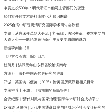
争贡之役500年：明代浙江市舶司主管部门的变迁
如何将任何文本语料库转化为知识图谱
2025台湾中研院明清研究国际学术研讨会议程
专题：从唐宋变革到大分流｜刘光临：唐宋变革、资本主义与
天道人心——略论陈寅恪保守主义史学思想的魅力
新编碑刻集书目
《地方金石志汇编》目录
杜凯月 | 洪武元年山东行省设治济南考
方徳万｜海外中国近代史研究的进展
郑诚｜英国访书便览（2025）附英国所藏汉籍相关目录
专著推荐丨王潞：《清前期的岛民管理》
会议纪要 | “清代财政与国家治理”国际学术研讨会成功举办
赵海涛 马健恒 | 近代中国通商口岸与区域经济社会变迁研究的