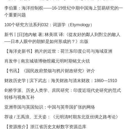
李伯重：海洋控制权——16-19世纪中期中国海上贸易研究的一
个重要问题
100个研究方法系列032：词源学（Etymology）
新书丨[日]池內敏 著; 林美琪 译:《從友好的鄰人到對立的敵人
──日本人眼中的朝鮮是如何形成的？》出版
【海洋史新书】鸦片的近世：荷兰东印度公司与海域亚洲
肖发华 | 南京城墙博物馆藏元明时期铭文火铳
【书讯】《国民政府禁烟与鸦片财政研究》评介
财政历史学 | 滨下武志：海关财政与清末财政：1860—1910
剑桥学派、历史人类学、庶民研究：印度近现代史研究的范式
转移与视角互补
亚洲帝国与英国知识：中国与英帝国扩张的网络
荐读 / 王禹浪、王天姿：《元明清时期东北亚丝绸之路考论》
【资源推介】浙江省历史文献数字资源总库