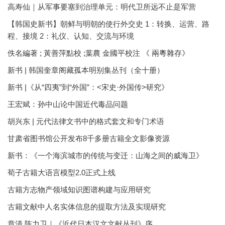
高寿仙｜从军事要塞到治理单元：明代卫所远不止是军营
【韩国史新书】朝鲜与明朝的使行外交史 1：转换、运营、路
程、接境 2：礼仪、认知、交流与环境
佚名編著 ; 黃善萍點校 ;葉農 金國平校注 《 兩粵雜存》
新书 | 韩国奎章阁藏孤本明别集丛刊（全十册）
新书 |《从“四夷”到“外国”：<宋史·外国传>研究》
王宏斌：孙中山论中国近代毒品问题
胡兴东 | 元代法律文书中的格式套文和专门术语
甘肃省图书馆公开发布8千多册古籍全文影像资源
新书：《一个海滨城市的传统与变迁：山海之间的威海卫》
荀子古籍大语言模型2.0正式上线
古籍方志物产领域知识图谱构建与应用研究
古籍文献中人名实体信息的提取方法及实现研究
章清 陈力卫｜《近代日本汉文文献丛刊》序