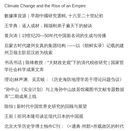
Climate Change and the Rise of an Empire
數據庫資源｜早期中國研究選輯, 十六至二十世紀初
王学典：逼人成材，顾颉刚弟子遍天下的秘诀
黄兴涛丨19世纪20—50年代中国新名词的生成与传播
后蒙古时代建州女真的集团结构 ——以《朝鲜实录》记载的建
州卫领主阶层汉姓为线索
书讯书话 | 陈锋教授：“大财政史观”下的清代税收研究 | 国家哲
学社会科学成果文库
理论|林声渊、吴宏岐：《历史海防地理学若干理论问题刍议》
“孙中山《实业计划》与上海孙中山故居馆藏图书文献专题数据
库”二期成果上线
陈恒 | 新时代中国世界史研究的回顾与展望
王前丨听冈本隆司谈近现代日本的中国观
北京大学历史学博士独作C刊：《<通典·州郡>所载政区的时代