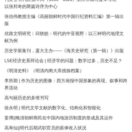
以张邦奇的两篇诗序为中心
张伯伟教授主编《高丽朝鲜时代中国行纪资料汇编》第一辑出
版
丝路文明研究︱邱轶皓：明代的中亚视野：以三种明代地理文
献为例
历史学新集刊，厦大主办——《海关史研究（第一辑）》出版
LSE经济史系辩论会 | 经济学的问题：数学过多，历史不足？
《明清史料》（明清内阁大库残馀档案）
李所期 | 作为历史的图像：西方画报中国形象的再现、叙事和跨
界流动
高句丽历史的多维书写
徐永明 | 明代文学文献的数字化、结构化和智能化
姜博||晚清朝鲜商民在中国内地游历制度的形成及其运作
高寿仙||明代后期武职官员的薪俸收入状况