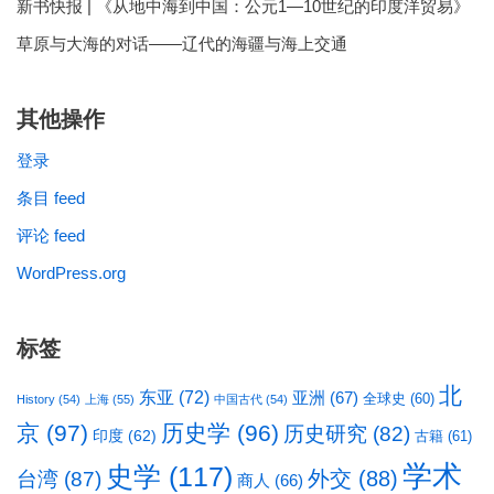
新书快报 | 《从地中海到中国：公元1—10世纪的印度洋贸易》
草原与大海的对话——辽代的海疆与海上交通
其他操作
登录
条目 feed
评论 feed
WordPress.org
标签
北
东亚
(72)
亚洲
(67)
全球史
(60)
History
(54)
上海
(55)
中国古代
(54)
京
(97)
历史学
(96)
历史研究
(82)
印度
(62)
古籍
(61)
学术
史学
(117)
台湾
(87)
外交
(88)
商人
(66)