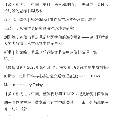
【多面相的近世中国】史料、语言和理论：元史研究世界性和
长时段的思考 | 马晓林
袁为鹏、龚达 | 从银钱比价看晚清市场整合及南北差异
包茂红：从海洋史研究到海洋环境史研究
刘迎胜：商船与罗盘见证的阿拉伯航海交融路——评《阿拉伯
人的大航海：从古代到中世纪早期》
新书｜刘家峰、罗蕊《乐道院潍县集中营资料编译（第一
辑）》
《民俗研究》2025年第4期|《“迁海复界”历史叙事的生成机制》
何斯薇 | 龙州开埠与桂越边境交通地理变迁(1889—1932)
Maritime History Today
【多面相的近世中国】整体视野与10至13世纪史研究 | 苗润博
刘子健作序推荐，黄宽重《近世中韩关系——宋、金与高丽三
角互动》出版