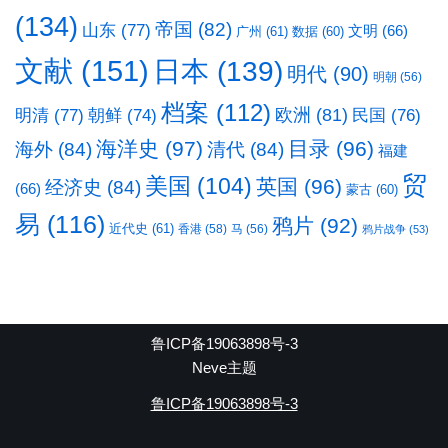
(134)
帝国
(82)
山东
(77)
文明
(66)
广州
(61)
数据
(60)
文献
(151)
日本
(139)
明代
(90)
明朝
(56)
档案
(112)
明清
(77)
欧洲
(81)
民国
(76)
朝鲜
(74)
海洋史
(97)
目录
(96)
海外
(84)
清代
(84)
福建
贸
美国
(104)
英国
(96)
经济史
(84)
(66)
蒙古
(60)
易
(116)
鸦片
(92)
近代史
(61)
香港
(58)
马
(56)
鸦片战争
(53)
鲁ICP备19063898号-3
Neve主题
鲁ICP备19063898号-3