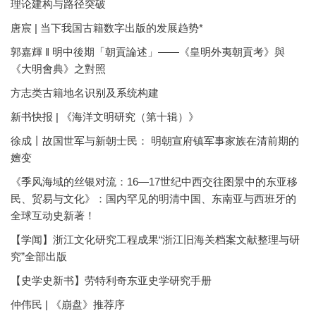
理论建构与路径突破
唐宸 | 当下我国古籍数字出版的发展趋势*
郭嘉輝 ‖ 明中後期「朝貢論述」——《皇明外夷朝貢考》與
《大明會典》之對照
方志类古籍地名识别及系统构建
新书快报 | 《海洋文明研究（第十辑）》
徐成丨故国世军与新朝士民： 明朝宣府镇军事家族在清前期的
嬗变
《季风海域的丝银对流：16—17世纪中西交往图景中的东亚移
民、贸易与文化》：国内罕见的明清中国、东南亚与西班牙的
全球互动史新著！
【学闻】浙江文化研究工程成果“浙江旧海关档案文献整理与研
究”全部出版
【史学史新书】劳特利奇东亚史学研究手册
仲伟民 | 《崩盘》推荐序