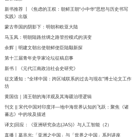
新书推荐 丨《焦虑的王权：朝鲜王朝“小中华”思想与历史书写
实践》出版
蒙古帝国的阴影下：明朝和欧亚大陆
马玉凤：明朝陆路丝绸之路管控模式的演变
余辉｜明建文朝出使朝鲜使臣陆颙新探
第十三届青年史学家论坛征稿启事
新书丨《元代江南政治社会史研究》
征文通知：“全球中国：跨区域联系的过去与现在”博士论文工作
坊
黄国信｜清王朝的海洋观及其海疆治理逻辑
刊文 || 宋代中国对印度洋—地中海世界认知的飞跃：聚焦《诸
蕃志》中的埃及描述
译文|回应：《亚洲研究杂志(JAS)》与人工智能（2）
直播丨葛兆光:「亚洲之中国」与「世界之中国」系列讲座