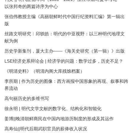
以张邦奇的两篇诗序为中心
张伯伟教授主编《高丽朝鲜时代中国行纪资料汇编》第一辑出
版
丝路文明研究︱邱轶皓：明代的中亚视野：以三种明代地理文
献为例
历史学新集刊，厦大主办——《海关史研究（第一辑）》出版
LSE经济史系辩论会 | 经济学的问题：数学过多，历史不足？
《明清史料》（明清内阁大库残馀档案）
李所期 | 作为历史的图像：西方画报中国形象的再现、叙事和跨
界流动
高句丽历史的多维书写
徐永明 | 明代文学文献的数字化、结构化和智能化
姜博||晚清朝鲜商民在中国内地游历制度的形成及其运作
高寿仙||明代后期武职官员的薪俸收入状况