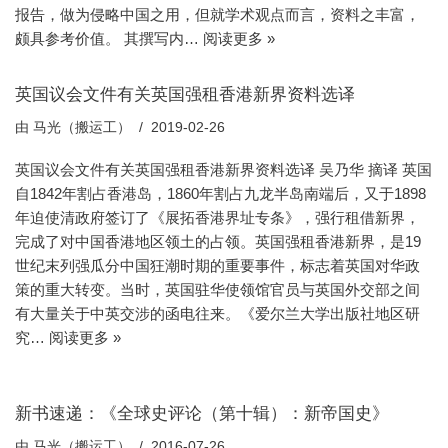
报告，做为侵略中国之用，但就学术观点而言，资料之丰富，
颇具参考价值。 其撰写内…
阅读更多 »
英国议会文件有关英国强租香港新界资料选译
由
马光（搬运工）
2019-02-26
英国议会文件有关英国强租香港新界资料选译 吴乃华 摘译 英国
自1842年割占香港岛，1860年割占九龙半岛南端后，又于1898
年迫使清政府签订了《展拓香港界址专条》，强行租借新界，
完成了对中国香港地区领土的占领。英国强租香港新界，是19
世纪末列强瓜分中国狂潮时期的重要事件，标志着英国对华政
策的重大转变。当时，英国驻华使领馆官员与英国外交部之间
有大量关于中英交涉的函电往来。《爱尔兰大学出版社地区研
究…
阅读更多 »
新书速递：《全球史评论（第十辑）：新帝国史》
由
马光（搬运工）
2016-07-26