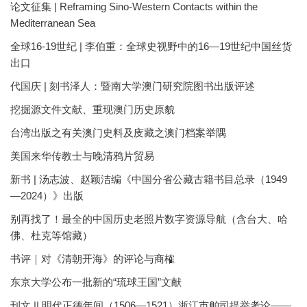
论文征集 | Reframing Sino-Western Contacts within the
Mediterranean Sea
全球16-19世纪 | 李伯重：全球史视野中的16—19世纪中国丝货
出口
代国庆 | 刻书泽人：暨南大学澳门研究院图书出版评述
挖掘源文件文献、重现澳门历史原貌
台湾出版之有关澳门史料及庋藏之澳门档案举隅
美国来华传教士与晚清鸦片贸易
新书 | 汤志波、赵颖洁编《中国分省公藏古籍书目总录（1949
—2024）》出版
别再找了！最全的中国历史老照片数字资源导航（含台大、哈
佛、杜克等馆藏）
书评｜对《清朝开海》的评论与商榷
东京大学公布一批新的“琉球王国”文献
刊文 || 明代正德年间（1506—1521）浙江市舶司提举考论——