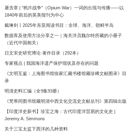
屠含章 | “鸦片战争”（Opium War）一词的出现与传播——以
1840年前后的英美报刊为中心
戴琳剑丨2025年东亚阅读书目：全球、海洋、朝鲜半岛
数据库及使用方法分享之一｜海关洋员魏尔特所藏的小册子
（近代中国相关）
日文宋史研究博论·著作目录（292本）
专家视点 | 我国海洋遗产保护现状及存在的问题
《文明互鉴：上海图书馆徐家汇藏书楼馆藏珍稀文献图录》目
录
明清史料汇编（全9集93册）
《梵蒂冈图书馆藏明清中西文化交流史文献丛刊》第四辑出版
【印度洋史新书】珍宝之海：古代印度洋贸易的文化史 |
Jeremy A. Simmons
关于三宝太监下西洋的几种资料