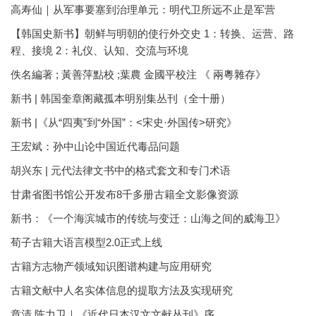
高寿仙｜从军事要塞到治理单元：明代卫所远不止是军营
【韩国史新书】朝鲜与明朝的使行外交史 1：转换、运营、路
程、接境 2：礼仪、认知、交流与环境
佚名編著 ; 黃善萍點校 ;葉農 金國平校注 《 兩粵雜存》
新书 | 韩国奎章阁藏孤本明别集丛刊（全十册）
新书 |《从“四夷”到“外国”：<宋史·外国传>研究》
王宏斌：孙中山论中国近代毒品问题
胡兴东 | 元代法律文书中的格式套文和专门术语
甘肃省图书馆公开发布8千多册古籍全文影像资源
新书：《一个海滨城市的传统与变迁：山海之间的威海卫》
荀子古籍大语言模型2.0正式上线
古籍方志物产领域知识图谱构建与应用研究
古籍文献中人名实体信息的提取方法及实现研究
章清 陈力卫｜《近代日本汉文文献丛刊》序