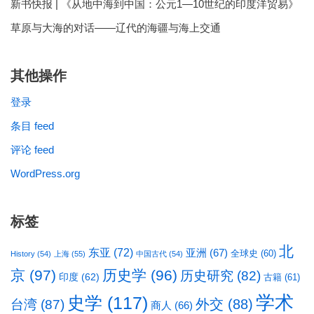
新书快报 | 《从地中海到中国：公元1—10世纪的印度洋贸易》
草原与大海的对话——辽代的海疆与海上交通
其他操作
登录
条目 feed
评论 feed
WordPress.org
标签
北
东亚
(72)
亚洲
(67)
全球史
(60)
History
(54)
上海
(55)
中国古代
(54)
京
(97)
历史学
(96)
历史研究
(82)
印度
(62)
古籍
(61)
学术
史学
(117)
台湾
(87)
外交
(88)
商人
(66)