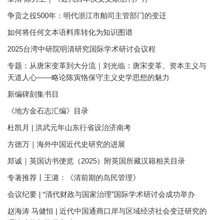
争贡之役500年：明代浙江市舶司主管部门的变迁
如何将任何文本语料库转化为知识图谱
2025台湾中研院明清研究国际学术研讨会议程
专题：从唐宋变革到大分流｜刘光临：唐宋变革、资本主义与
天道人心——略论陈寅恪保守主义史学思想的魅力
新编碑刻集书目
《地方金石志汇编》目录
杜凯月 | 洪武元年山东行省设治济南考
方徳万｜海外中国近代史研究的进展
郑诚｜英国访书便览（2025）附英国所藏汉籍相关目录
专著推荐丨王潞：《清前期的岛民管理》
会议纪要 | “清代财政与国家治理”国际学术研讨会成功举办
赵海涛 马健恒 | 近代中国通商口岸与区域经济社会变迁研究的