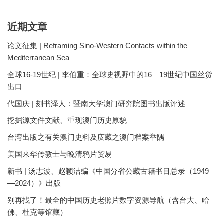
近期文章
论文征集 | Reframing Sino-Western Contacts within the
Mediterranean Sea
全球16-19世纪 | 李伯重：全球史视野中的16—19世纪中国丝货
出口
代国庆 | 刻书泽人：暨南大学澳门研究院图书出版评述
挖掘源文件文献、重现澳门历史原貌
台湾出版之有关澳门史料及庋藏之澳门档案举隅
美国来华传教士与晚清鸦片贸易
新书 | 汤志波、赵颖洁编《中国分省公藏古籍书目总录（1949
—2024）》出版
别再找了！最全的中国历史老照片数字资源导航（含台大、哈
佛、杜克等馆藏）