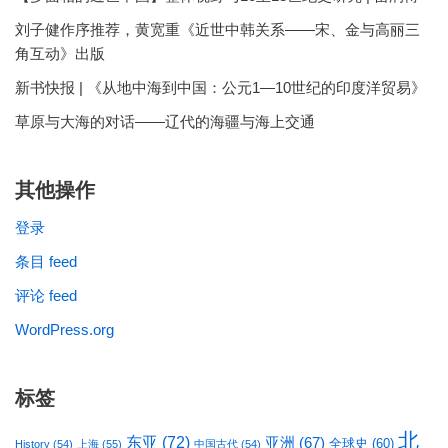
刘子健作序推荐，黄宽重《近世中韩关系——宋、金与高丽三
角互动》出版
新书快报 | 《从地中海到中国：公元1—10世纪的印度洋贸易》
草原与大海的对话——辽代的海疆与海上交通
其他操作
登录
条目 feed
评论 feed
WordPress.org
标签
北
东亚
(72)
亚洲
(67)
全球史
(60)
History
(54)
上海
(55)
中国古代
(54)