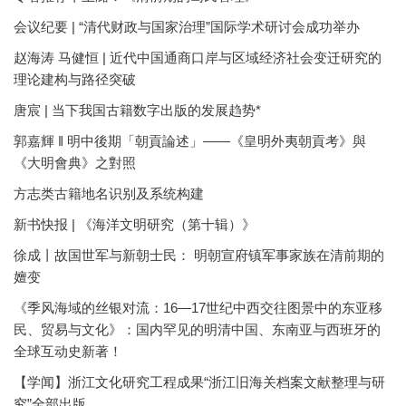
会议纪要 | “清代财政与国家治理”国际学术研讨会成功举办
赵海涛 马健恒 | 近代中国通商口岸与区域经济社会变迁研究的
理论建构与路径突破
唐宸 | 当下我国古籍数字出版的发展趋势*
郭嘉輝 ‖ 明中後期「朝貢論述」——《皇明外夷朝貢考》與
《大明會典》之對照
方志类古籍地名识别及系统构建
新书快报 | 《海洋文明研究（第十辑）》
徐成丨故国世军与新朝士民： 明朝宣府镇军事家族在清前期的
嬗变
《季风海域的丝银对流：16—17世纪中西交往图景中的东亚移
民、贸易与文化》：国内罕见的明清中国、东南亚与西班牙的
全球互动史新著！
【学闻】浙江文化研究工程成果“浙江旧海关档案文献整理与研
究”全部出版