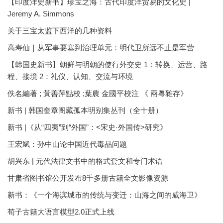
【印度洋史新书】珍宝之海：古代印度洋贸易的文化史 |
Jeremy A. Simmons
关于三宝太监下西洋的几种资料
高寿仙｜从军事要塞到治理单元：明代卫所远不止是军营
【韩国史新书】朝鲜与明朝的使行外交史 1：转换、运营、路
程、接境 2：礼仪、认知、交流与环境
佚名編著 ; 黃善萍點校 ;葉農 金國平校注 《 兩粵雜存》
新书 | 韩国奎章阁藏孤本明别集丛刊（全十册）
新书 |《从“四夷”到“外国”：<宋史·外国传>研究》
王宏斌：孙中山论中国近代毒品问题
胡兴东 | 元代法律文书中的格式套文和专门术语
甘肃省图书馆公开发布8千多册古籍全文影像资源
新书：《一个海滨城市的传统与变迁：山海之间的威海卫》
荀子古籍大语言模型2.0正式上线