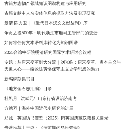
古籍方志物产领域知识图谱构建与应用研究
古籍文献中人名实体信息的提取方法及实现研究
章清 陈力卫｜《近代日本汉文文献丛刊》序
争贡之役500年：明代浙江市舶司主管部门的变迁
如何将任何文本语料库转化为知识图谱
2025台湾中研院明清研究国际学术研讨会议程
专题：从唐宋变革到大分流｜刘光临：唐宋变革、资本主义与
天道人心——略论陈寅恪保守主义史学思想的魅力
新编碑刻集书目
《地方金石志汇编》目录
杜凯月 | 洪武元年山东行省设治济南考
方徳万｜海外中国近代史研究的进展
郑诚｜英国访书便览（2025）附英国所藏汉籍相关目录
专著推荐丨王潞：《清前期的岛民管理》