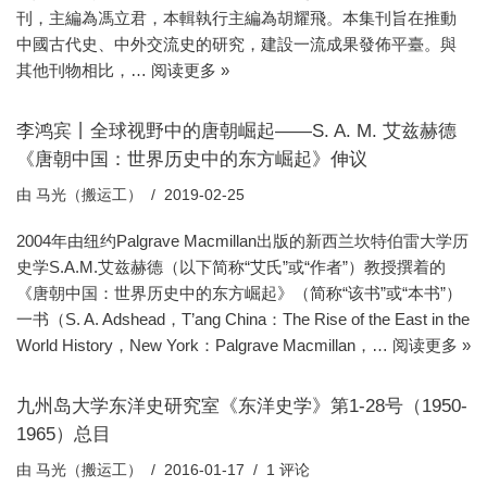
刊，主編為馮立君，本輯執行主編為胡耀飛。本集刊旨在推動
中國古代史、中外交流史的研究，建設一流成果發佈平臺。與
其他刊物相比，…
阅读更多 »
李鸿宾丨全球视野中的唐朝崛起——S. A. M. 艾兹赫德
《唐朝中国：世界历史中的东方崛起》伸议
由
马光（搬运工）
2019-02-25
2004年由纽约Palgrave Macmillan出版的新西兰坎特伯雷大学历
史学S.A.M.艾兹赫德（以下简称“艾氏”或“作者”）教授撰着的
《唐朝中国：世界历史中的东方崛起》（简称“该书”或“本书”）
一书（S. A. Adshead，T’ang China：The Rise of the East in the
World History，New York：Palgrave Macmillan，…
阅读更多 »
九州岛大学东洋史研究室《东洋史学》第1-28号（1950-
1965）总目
由
马光（搬运工）
2016-01-17
1 评论