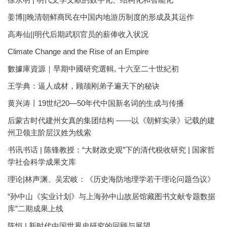
姜博||晚清朝鲜商民在中国内地游历制度的形成及其运作
高寿仙||明代后期武职官员的薪俸收入状况
Climate Change and the Rise of an Empire
數據庫資源｜早期中國研究選輯, 十六至二十世紀初
王学典：逼人成材，顾颉刚弟子遍天下的秘诀
黄兴涛丨19世纪20—50年代中国新名词的生成与传播
后蒙古时代建州女真的集团结构 ——以《朝鲜实录》记载的建
州卫领主阶层汉姓为线索
书讯书话 | 陈锋教授：“大财政史观”下的清代税收研究 | 国家哲
学社会科学成果文库
理论|林声渊、吴宏岐：《历史海防地理学若干理论问题刍议》
“孙中山《实业计划》与上海孙中山故居馆藏图书文献专题数据
库”二期成果上线
陈恒 | 新时代中国世界史研究的回顾与展望