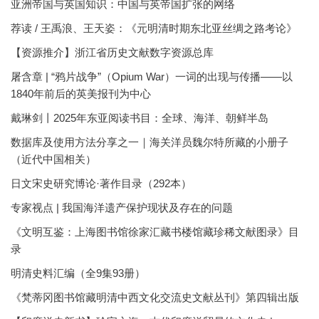
亚洲帝国与英国知识：中国与英帝国扩张的网络
荐读 / 王禹浪、王天姿：《元明清时期东北亚丝绸之路考论》
【资源推介】浙江省历史文献数字资源总库
屠含章 | “鸦片战争”（Opium War）一词的出现与传播——以
1840年前后的英美报刊为中心
戴琳剑丨2025年东亚阅读书目：全球、海洋、朝鲜半岛
数据库及使用方法分享之一｜海关洋员魏尔特所藏的小册子
（近代中国相关）
日文宋史研究博论·著作目录（292本）
专家视点 | 我国海洋遗产保护现状及存在的问题
《文明互鉴：上海图书馆徐家汇藏书楼馆藏珍稀文献图录》目
录
明清史料汇编（全9集93册）
《梵蒂冈图书馆藏明清中西文化交流史文献丛刊》第四辑出版