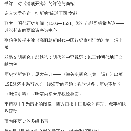
书评｜对《清朝开海》的评论与商榷
东京大学公布一批新的“琉球王国”文献
刊文 || 明代正德年间（1506—1521）浙江市舶司提举考论——
以张邦奇的两篇诗序为中心
张伯伟教授主编《高丽朝鲜时代中国行纪资料汇编》第一辑出
版
丝路文明研究︱邱轶皓：明代的中亚视野：以三种明代地理文
献为例
历史学新集刊，厦大主办——《海关史研究（第一辑）》出版
LSE经济史系辩论会 | 经济学的问题：数学过多，历史不足？
《明清史料》（明清内阁大库残馀档案）
李所期 | 作为历史的图像：西方画报中国形象的再现、叙事和跨
界流动
高句丽历史的多维书写
徐永明 | 明代文学文献的数字化、结构化和智能化