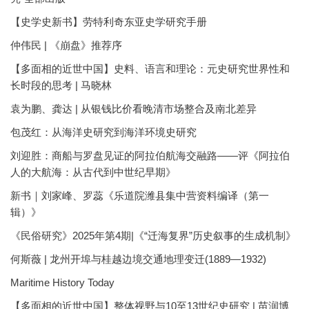
【史学史新书】劳特利奇东亚史学研究手册
仲伟民 | 《崩盘》推荐序
【多面相的近世中国】史料、语言和理论：元史研究世界性和
长时段的思考 | 马晓林
袁为鹏、龚达 | 从银钱比价看晚清市场整合及南北差异
包茂红：从海洋史研究到海洋环境史研究
刘迎胜：商船与罗盘见证的阿拉伯航海交融路——评《阿拉伯
人的大航海：从古代到中世纪早期》
新书｜刘家峰、罗蕊《乐道院潍县集中营资料编译（第一
辑）》
《民俗研究》2025年第4期|《“迁海复界”历史叙事的生成机制》
何斯薇 | 龙州开埠与桂越边境交通地理变迁(1889—1932)
Maritime History Today
【多面相的近世中国】整体视野与10至13世纪史研究 | 苗润博