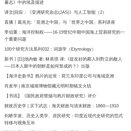
蕃志》中的埃及描述
译文|回应：《亚洲研究杂志(JAS)》与人工智能（2）
直播丨葛兆光:「亚洲之中国」与「世界之中国」系列讲座
李伯重：海洋控制权——16-19世纪中期中国海上贸易研究的一
个重要问题
100个研究方法系列032：词源学（Etymology）
新书丨[日]池內敏 著; 林美琪 译:《從友好的鄰人到對立的敵人
──日本人眼中的朝鮮是如何形成的？》出版
【海洋史新书】鸦片的近世：荷兰东印度公司与海域亚洲
肖发华 | 南京城墙博物馆藏元明时期铭文火铳
【书讯】《国民政府禁烟与鸦片财政研究》评介
财政历史学 | 滨下武志：海关财政与清末财政：1860—1910
剑桥学派、历史人类学、庶民研究：印度近现代史研究的范式
转移与视角互补