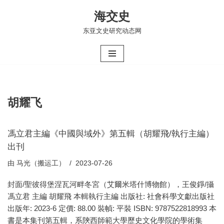
海交史
跳
东亚文史研究动态网
至
正
文
胡耀飞
馮立君主編《中國與域外》第五輯（胡耀飛/執行主編）
出刊
由
马光（搬运工）
2023-07-26
封面/聖彼得堡涅瓦河畔冬宮（艾爾米塔什博物館），王俊錚/攝
馮立君 主編 胡耀飛 本輯執行主編 出版社: 社會科學文獻出版社
出版年: 2023-6 定價: 88.00 裝幀: 平裝 ISBN: 9787522818993 本
書是本集刊第五輯，系陝西師範大學歷史文化學院的學術集