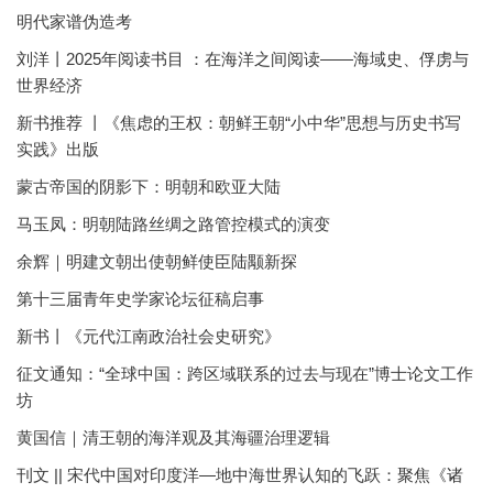
明代家谱伪造考
刘洋丨2025年阅读书目 ：在海洋之间阅读——海域史、俘虏与
世界经济
新书推荐 丨《焦虑的王权：朝鲜王朝“小中华”思想与历史书写
实践》出版
蒙古帝国的阴影下：明朝和欧亚大陆
马玉凤：明朝陆路丝绸之路管控模式的演变
余辉｜明建文朝出使朝鲜使臣陆颙新探
第十三届青年史学家论坛征稿启事
新书丨《元代江南政治社会史研究》
征文通知：“全球中国：跨区域联系的过去与现在”博士论文工作
坊
黄国信｜清王朝的海洋观及其海疆治理逻辑
刊文 || 宋代中国对印度洋—地中海世界认知的飞跃：聚焦《诸