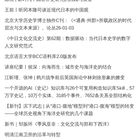
王前丨听冈本隆司谈近现代日本的中国观
北京大学历史学博士独作C刊：《<通典·州郡>所载政区的时代
层次与文本来源》。论丛26-01-03
《中日文化交流史》第62期：数据驱动：当代日本史学的数字
人文研究范式
北京语言大学BCC语料库2.0版发布
讲座纪要丨侯深：向海而生：城市史与海洋史的结合
江昕瑾、张坤 | 鸦片战争前后英国舆论中林则徐形象的嬗变
一个开源的AI《史记》知识库与26个可复用构造知识库Skill，57
万字史记，10万个实体、3185个事件、7652条关系全部结构化
【新刊】滨下武志 | 从“港口-腹地”模型到“港口-腹海”模型的转变
——全球历史视角下海洋史研究的几个课题
新书｜邹振环《季风亚非：文化交流与郑和下西洋》
明清江南卫所的沿革与转型