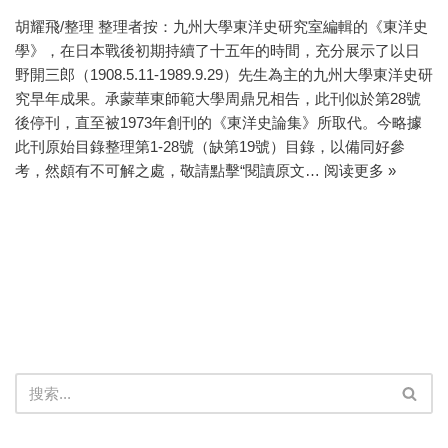
胡耀飛/整理 整理者按：九州大學東洋史研究室編輯的《東洋史
學》，在日本戰後初期持續了十五年的時間，充分展示了以日
野開三郎（1908.5.11-1989.9.29）先生為主的九州大學東洋史研
究早年成果。承蒙華東師範大學周鼎兄相告，此刊似於第28號
後停刊，直至被1973年創刊的《東洋史論集》所取代。今略據
此刊原始目錄整理第1-28號（缺第19號）目錄，以備同好參
考，然頗有不可解之處，敬請點擊“閱讀原文…
阅读更多 »