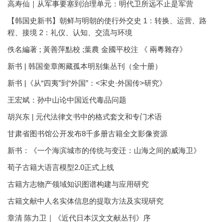
高寿仙｜从军事要塞到治理单元：明代卫所远不止是军营
【韩国史新书】朝鲜与明朝的使行外交史 1：转换、运营、路
程、接境 2：礼仪、认知、交流与环境
佚名編著 ; 黃善萍點校 ;葉農 金國平校注 《 兩粵雜存》
新书 | 韩国奎章阁藏孤本明别集丛刊（全十册）
新书 |《从“四夷”到“外国”：<宋史·外国传>研究》
王宏斌：孙中山论中国近代毒品问题
胡兴东 | 元代法律文书中的格式套文和专门术语
甘肃省图书馆公开发布8千多册古籍全文影像资源
新书：《一个海滨城市的传统与变迁：山海之间的威海卫》
荀子古籍大语言模型2.0正式上线
古籍方志物产领域知识图谱构建与应用研究
古籍文献中人名实体信息的提取方法及实现研究
章清 陈力卫｜《近代日本汉文文献丛刊》序