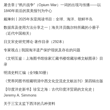
屠含章 | “鸦片战争”（Opium War）一词的出现与传播——以
1840年前后的英美报刊为中心
戴琳剑丨2025年东亚阅读书目：全球、海洋、朝鲜半岛
数据库及使用方法分享之一｜海关洋员魏尔特所藏的小册子
（近代中国相关）
日文宋史研究博论·著作目录（292本）
专家视点 | 我国海洋遗产保护现状及存在的问题
《文明互鉴：上海图书馆徐家汇藏书楼馆藏珍稀文献图录》目
录
明清史料汇编（全9集93册）
《梵蒂冈图书馆藏明清中西文化交流史文献丛刊》第四辑出版
【印度洋史新书】珍宝之海：古代印度洋贸易的文化史 |
Jeremy A. Simmons
关于三宝太监下西洋的几种资料