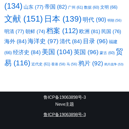
(134)
帝国
(82)
山东
(77)
文明
(66)
广州
(61)
数据
(60)
文献
(151)
日本
(139)
明代
(90)
明朝
(56)
档案
(112)
明清
(77)
欧洲
(81)
民国
(76)
朝鲜
(74)
海洋史
(97)
目录
(96)
海外
(84)
清代
(84)
福建
贸
美国
(104)
英国
(96)
经济史
(84)
(66)
蒙古
(60)
易
(116)
鸦片
(92)
近代史
(61)
香港
(58)
马
(56)
鸦片战争
(53)
鲁ICP备19063898号-3
Neve主题
鲁ICP备19063898号-3