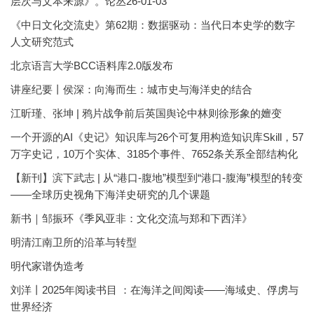
层次与文本来源》。论丛26-01-03
《中日文化交流史》第62期：数据驱动：当代日本史学的数字
人文研究范式
北京语言大学BCC语料库2.0版发布
讲座纪要丨侯深：向海而生：城市史与海洋史的结合
江昕瑾、张坤 | 鸦片战争前后英国舆论中林则徐形象的嬗变
一个开源的AI《史记》知识库与26个可复用构造知识库Skill，57
万字史记，10万个实体、3185个事件、7652条关系全部结构化
【新刊】滨下武志 | 从“港口-腹地”模型到“港口-腹海”模型的转变
——全球历史视角下海洋史研究的几个课题
新书｜邹振环《季风亚非：文化交流与郑和下西洋》
明清江南卫所的沿革与转型
明代家谱伪造考
刘洋丨2025年阅读书目 ：在海洋之间阅读——海域史、俘虏与
世界经济