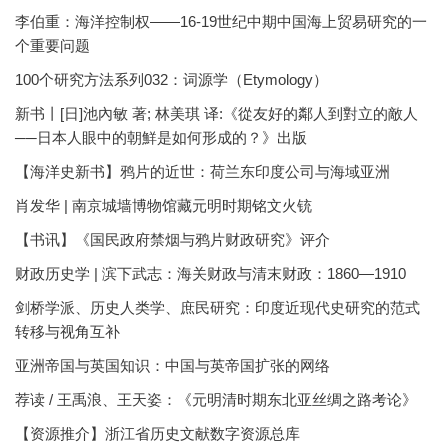
李伯重：海洋控制权——16-19世纪中期中国海上贸易研究的一
个重要问题
100个研究方法系列032：词源学（Etymology）
新书丨[日]池內敏 著; 林美琪 译:《從友好的鄰人到對立的敵人
──日本人眼中的朝鮮是如何形成的？》出版
【海洋史新书】鸦片的近世：荷兰东印度公司与海域亚洲
肖发华 | 南京城墙博物馆藏元明时期铭文火铳
【书讯】《国民政府禁烟与鸦片财政研究》评介
财政历史学 | 滨下武志：海关财政与清末财政：1860—1910
剑桥学派、历史人类学、庶民研究：印度近现代史研究的范式
转移与视角互补
亚洲帝国与英国知识：中国与英帝国扩张的网络
荐读 / 王禹浪、王天姿：《元明清时期东北亚丝绸之路考论》
【资源推介】浙江省历史文献数字资源总库