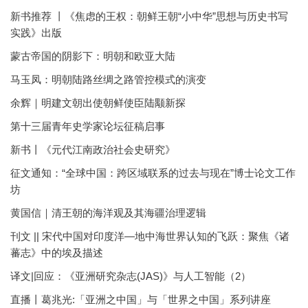
新书推荐 丨《焦虑的王权：朝鲜王朝“小中华”思想与历史书写
实践》出版
蒙古帝国的阴影下：明朝和欧亚大陆
马玉凤：明朝陆路丝绸之路管控模式的演变
余辉｜明建文朝出使朝鲜使臣陆颙新探
第十三届青年史学家论坛征稿启事
新书丨《元代江南政治社会史研究》
征文通知：“全球中国：跨区域联系的过去与现在”博士论文工作
坊
黄国信｜清王朝的海洋观及其海疆治理逻辑
刊文 || 宋代中国对印度洋—地中海世界认知的飞跃：聚焦《诸
蕃志》中的埃及描述
译文|回应：《亚洲研究杂志(JAS)》与人工智能（2）
直播丨葛兆光:「亚洲之中国」与「世界之中国」系列讲座