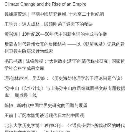
Climate Change and the Rise of an Empire
數據庫資源｜早期中國研究選輯, 十六至二十世紀初
王学典：逼人成材，顾颉刚弟子遍天下的秘诀
黄兴涛丨19世纪20—50年代中国新名词的生成与传播
后蒙古时代建州女真的集团结构 ——以《朝鲜实录》记载的建
州卫领主阶层汉姓为线索
书讯书话 | 陈锋教授：“大财政史观”下的清代税收研究 | 国家哲
学社会科学成果文库
理论|林声渊、吴宏岐：《历史海防地理学若干理论问题刍议》
“孙中山《实业计划》与上海孙中山故居馆藏图书文献专题数据
库”二期成果上线
陈恒 | 新时代中国世界史研究的回顾与展望
王前丨听冈本隆司谈近现代日本的中国观
北京大学历史学博士独作C刊：《<通典·州郡>所载政区的时代