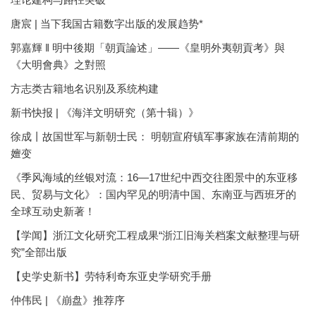
唐宸 | 当下我国古籍数字出版的发展趋势*
郭嘉輝 ‖ 明中後期「朝貢論述」——《皇明外夷朝貢考》與
《大明會典》之對照
方志类古籍地名识别及系统构建
新书快报 | 《海洋文明研究（第十辑）》
徐成丨故国世军与新朝士民： 明朝宣府镇军事家族在清前期的
嬗变
《季风海域的丝银对流：16—17世纪中西交往图景中的东亚移
民、贸易与文化》：国内罕见的明清中国、东南亚与西班牙的
全球互动史新著！
【学闻】浙江文化研究工程成果“浙江旧海关档案文献整理与研
究”全部出版
【史学史新书】劳特利奇东亚史学研究手册
仲伟民 | 《崩盘》推荐序