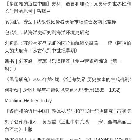
【多面相的近世中国】史料、语言和理论：元史研究世界性和
长时段的思考 | 马晓林
袁为鹏、龚达 | 从银钱比价看晚清市场整合及南北差异
包茂红：从海洋史研究到海洋环境史研究
刘迎胜：商船与罗盘见证的阿拉伯航海交融路——评《阿拉伯
人的大航海：从古代到中世纪早期》
新书｜刘家峰、罗蕊《乐道院潍县集中营资料编译（第一
辑）》
《民俗研究》2025年第4期|《“迁海复界”历史叙事的生成机制》
何斯薇 | 龙州开埠与桂越边境交通地理变迁(1889—1932)
Maritime History Today
【多面相的近世中国】整体视野与10至13世纪史研究 | 苗润博
刘子健作序推荐，黄宽重《近世中韩关系——宋、金与高丽三
角互动》出版
新书快报 | 《从地中海到中国：公元1—10世纪的印度洋贸易》