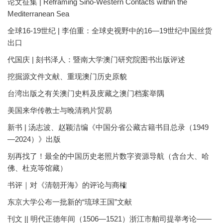
论文征集 | Reframing Sino-Western Contacts within the
Mediterranean Sea
全球16-19世纪 | 李伯重：全球史视野中的16—19世纪中国丝货
出口
代国庆 | 刻书泽人：暨南大学澳门研究院图书出版评述
挖掘源文件文献、重现澳门历史原貌
台湾出版之有关澳门史料及庋藏之澳门档案举隅
美国来华传教士与晚清鸦片贸易
新书 | 汤志波、赵颖洁编《中国分省公藏古籍书目总录（1949
—2024）》出版
别再找了！最全的中国历史老照片数字资源导航（含台大、哈
佛、杜克等馆藏）
书评｜对《清朝开海》的评论与商榷
东京大学公布一批新的“琉球王国”文献
刊文 || 明代正德年间（1506—1521）浙江市舶司提举考论——