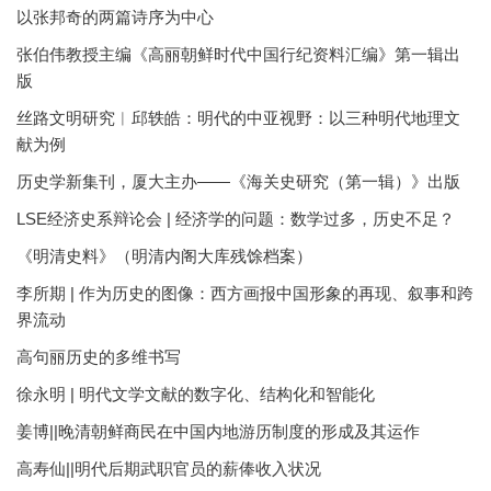
以张邦奇的两篇诗序为中心
张伯伟教授主编《高丽朝鲜时代中国行纪资料汇编》第一辑出
版
丝路文明研究︱邱轶皓：明代的中亚视野：以三种明代地理文
献为例
历史学新集刊，厦大主办——《海关史研究（第一辑）》出版
LSE经济史系辩论会 | 经济学的问题：数学过多，历史不足？
《明清史料》（明清内阁大库残馀档案）
李所期 | 作为历史的图像：西方画报中国形象的再现、叙事和跨
界流动
高句丽历史的多维书写
徐永明 | 明代文学文献的数字化、结构化和智能化
姜博||晚清朝鲜商民在中国内地游历制度的形成及其运作
高寿仙||明代后期武职官员的薪俸收入状况