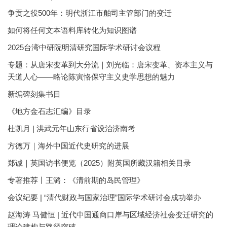
争贡之役500年：明代浙江市舶司主管部门的变迁
如何将任何文本语料库转化为知识图谱
2025台湾中研院明清研究国际学术研讨会议程
专题：从唐宋变革到大分流｜刘光临：唐宋变革、资本主义与
天道人心——略论陈寅恪保守主义史学思想的魅力
新编碑刻集书目
《地方金石志汇编》目录
杜凯月 | 洪武元年山东行省设治济南考
方徳万｜海外中国近代史研究的进展
郑诚｜英国访书便览（2025）附英国所藏汉籍相关目录
专著推荐丨王潞：《清前期的岛民管理》
会议纪要 | “清代财政与国家治理”国际学术研讨会成功举办
赵海涛 马健恒 | 近代中国通商口岸与区域经济社会变迁研究的
理论建构与路径突破