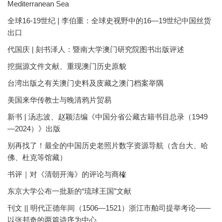
Mediterranean Sea
全球16-19世纪 | 李伯重：全球史视野中的16—19世纪中国丝货
出口
代国庆 | 刻书泽人：暨南大学澳门研究院图书出版评述
挖掘源文件文献、重现澳门历史原貌
台湾出版之有关澳门史料及庋藏之澳门档案举隅
美国来华传教士与晚清鸦片贸易
新书 | 汤志波、赵颖洁编《中国分省公藏古籍书目总录（1949
—2024）》出版
别再找了！最全的中国历史老照片数字资源导航（含台大、哈
佛、杜克等馆藏）
书评｜对《清朝开海》的评论与商榷
东京大学公布一批新的“琉球王国”文献
刊文 || 明代正德年间（1506—1521）浙江市舶司提举考论——
以张邦奇的两篇诗序为中心