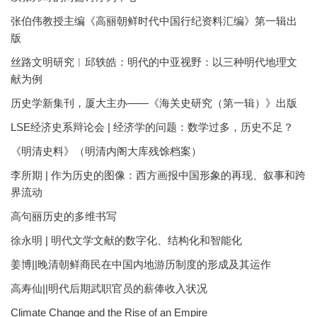
张伯伟教授主编《高丽朝鲜时代中国行纪资料汇编》第一辑出
版
丝路文明研究︱邱轶皓：明代的中亚视野：以三种明代地理文
献为例
历史学新集刊，厦大主办——《海关史研究（第一辑）》出版
LSE经济史系辩论会 | 经济学的问题：数学过多，历史不足？
《明清史料》（明清内阁大库残馀档案）
李所期 | 作为历史的图像：西方画报中国形象的再现、叙事和跨
界流动
高句丽历史的多维书写
徐永明 | 明代文学文献的数字化、结构化和智能化
姜博||晚清朝鲜商民在中国内地游历制度的形成及其运作
高寿仙||明代后期武职官员的薪俸收入状况
Climate Change and the Rise of an Empire