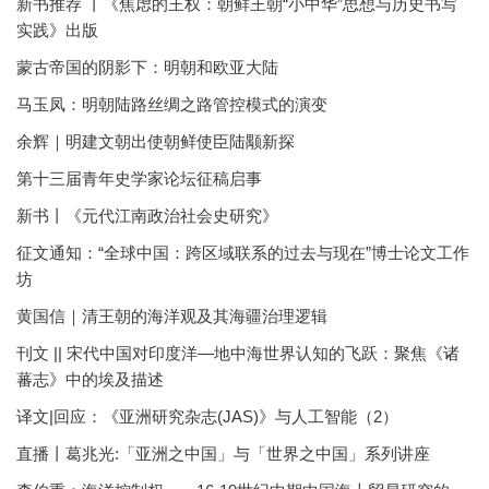
新书推荐 丨《焦虑的王权：朝鲜王朝“小中华”思想与历史书写
实践》出版
蒙古帝国的阴影下：明朝和欧亚大陆
马玉凤：明朝陆路丝绸之路管控模式的演变
余辉｜明建文朝出使朝鲜使臣陆颙新探
第十三届青年史学家论坛征稿启事
新书丨《元代江南政治社会史研究》
征文通知：“全球中国：跨区域联系的过去与现在”博士论文工作
坊
黄国信｜清王朝的海洋观及其海疆治理逻辑
刊文 || 宋代中国对印度洋—地中海世界认知的飞跃：聚焦《诸
蕃志》中的埃及描述
译文|回应：《亚洲研究杂志(JAS)》与人工智能（2）
直播丨葛兆光:「亚洲之中国」与「世界之中国」系列讲座