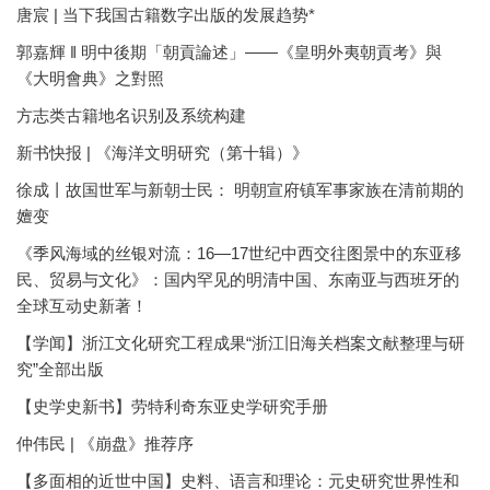
唐宸 | 当下我国古籍数字出版的发展趋势*
郭嘉輝 ‖ 明中後期「朝貢論述」——《皇明外夷朝貢考》與
《大明會典》之對照
方志类古籍地名识别及系统构建
新书快报 | 《海洋文明研究（第十辑）》
徐成丨故国世军与新朝士民： 明朝宣府镇军事家族在清前期的
嬗变
《季风海域的丝银对流：16—17世纪中西交往图景中的东亚移
民、贸易与文化》：国内罕见的明清中国、东南亚与西班牙的
全球互动史新著！
【学闻】浙江文化研究工程成果“浙江旧海关档案文献整理与研
究”全部出版
【史学史新书】劳特利奇东亚史学研究手册
仲伟民 | 《崩盘》推荐序
【多面相的近世中国】史料、语言和理论：元史研究世界性和