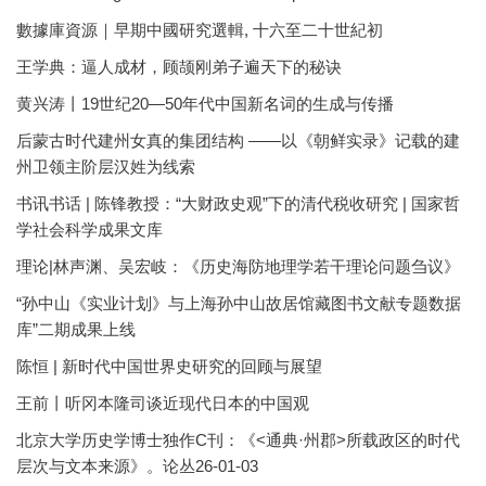
數據庫資源｜早期中國研究選輯, 十六至二十世紀初
王学典：逼人成材，顾颉刚弟子遍天下的秘诀
黄兴涛丨19世纪20—50年代中国新名词的生成与传播
后蒙古时代建州女真的集团结构 ——以《朝鲜实录》记载的建
州卫领主阶层汉姓为线索
书讯书话 | 陈锋教授：“大财政史观”下的清代税收研究 | 国家哲
学社会科学成果文库
理论|林声渊、吴宏岐：《历史海防地理学若干理论问题刍议》
“孙中山《实业计划》与上海孙中山故居馆藏图书文献专题数据
库”二期成果上线
陈恒 | 新时代中国世界史研究的回顾与展望
王前丨听冈本隆司谈近现代日本的中国观
北京大学历史学博士独作C刊：《<通典·州郡>所载政区的时代
层次与文本来源》。论丛26-01-03