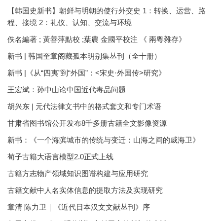
【韩国史新书】朝鲜与明朝的使行外交史 1：转换、运营、路
程、接境 2：礼仪、认知、交流与环境
佚名編著 ; 黃善萍點校 ;葉農 金國平校注 《 兩粵雜存》
新书 | 韩国奎章阁藏孤本明别集丛刊（全十册）
新书 |《从“四夷”到“外国”：<宋史·外国传>研究》
王宏斌：孙中山论中国近代毒品问题
胡兴东 | 元代法律文书中的格式套文和专门术语
甘肃省图书馆公开发布8千多册古籍全文影像资源
新书：《一个海滨城市的传统与变迁：山海之间的威海卫》
荀子古籍大语言模型2.0正式上线
古籍方志物产领域知识图谱构建与应用研究
古籍文献中人名实体信息的提取方法及实现研究
章清 陈力卫｜《近代日本汉文文献丛刊》序