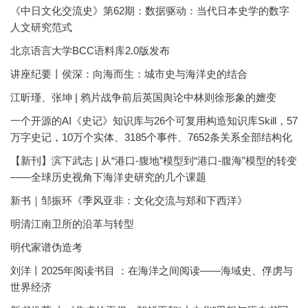
《中日文化交流史》第62期：数据驱动：当代日本史学的数字
人文研究范式
北京语言大学BCC语料库2.0版发布
讲座纪要丨侯深：向海而生：城市史与海洋史的结合
江昕瑾、张坤 | 鸦片战争前后英国舆论中林则徐形象的嬗变
一个开源的AI《史记》知识库与26个可复用构造知识库Skill，57
万字史记，10万个实体、3185个事件、7652条关系全部结构化
【新刊】滨下武志 | 从“港口-腹地”模型到“港口-腹海”模型的转变
——全球历史视角下海洋史研究的几个课题
新书｜邹振环《季风亚非：文化交流与郑和下西洋》
明清江南卫所的沿革与转型
明代家谱伪造考
刘洋丨2025年阅读书目 ：在海洋之间阅读——海域史、俘虏与
世界经济