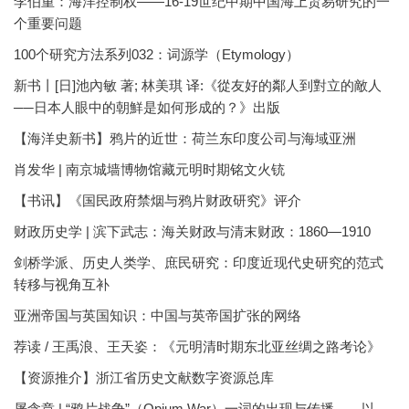
李伯重：海洋控制权——16-19世纪中期中国海上贸易研究的一
个重要问题
100个研究方法系列032：词源学（Etymology）
新书丨[日]池內敏 著; 林美琪 译:《從友好的鄰人到對立的敵人
──日本人眼中的朝鮮是如何形成的？》出版
【海洋史新书】鸦片的近世：荷兰东印度公司与海域亚洲
肖发华 | 南京城墙博物馆藏元明时期铭文火铳
【书讯】《国民政府禁烟与鸦片财政研究》评介
财政历史学 | 滨下武志：海关财政与清末财政：1860—1910
剑桥学派、历史人类学、庶民研究：印度近现代史研究的范式
转移与视角互补
亚洲帝国与英国知识：中国与英帝国扩张的网络
荐读 / 王禹浪、王天姿：《元明清时期东北亚丝绸之路考论》
【资源推介】浙江省历史文献数字资源总库
屠含章 | “鸦片战争”（Opium War）一词的出现与传播——以