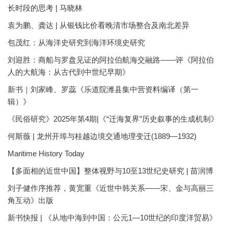
长时段的思考 | 马晓林
袁为鹏、龚达 | 从银钱比价看晚清市场整合及南北差异
包茂红：从海洋史研究到海洋环境史研究
刘迎胜：商船与罗盘见证的阿拉伯航海交融路——评《阿拉伯
人的大航海：从古代到中世纪早期》
新书｜刘家峰、罗蕊《乐道院潍县集中营资料编译（第一
辑）》
《民俗研究》2025年第4期|《“迁海复界”历史叙事的生成机制》
何斯薇 | 龙州开埠与桂越边境交通地理变迁(1889—1932)
Maritime History Today
【多面相的近世中国】整体视野与10至13世纪史研究 | 苗润博
刘子健作序推荐，黄宽重《近世中韩关系——宋、金与高丽三
角互动》出版
新书快报 | 《从地中海到中国：公元1—10世纪的印度洋贸易》