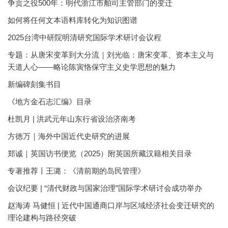
争贡之役500年：明代浙江市舶司主管部门的变迁
如何将任何文本语料库转化为知识图谱
2025台湾中研院明清研究国际学术研讨会议程
专题：从唐宋变革到大分流｜刘光临：唐宋变革、资本主义与
天道人心——略论陈寅恪保守主义史学思想的魅力
新编碑刻集书目
《地方金石志汇编》目录
杜凯月 | 洪武元年山东行省设治济南考
方徳万｜海外中国近代史研究的进展
郑诚｜英国访书便览（2025）附英国所藏汉籍相关目录
专著推荐丨王潞：《清前期的岛民管理》
会议纪要 | “清代财政与国家治理”国际学术研讨会成功举办
赵海涛 马健恒 | 近代中国通商口岸与区域经济社会变迁研究的
理论建构与路径突破