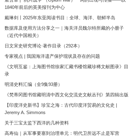
1840年前后的英美报刊为中心
戴琳剑丨2025年东亚阅读书目：全球、海洋、朝鲜半岛
数据库及使用方法分享之一｜海关洋员魏尔特所藏的小册子
（近代中国相关）
日文宋史研究博论·著作目录（292本）
专家视点 | 我国海洋遗产保护现状及存在的问题
《文明互鉴：上海图书馆徐家汇藏书楼馆藏珍稀文献图录》目
录
明清史料汇编（全9集93册）
《梵蒂冈图书馆藏明清中西文化交流史文献丛刊》第四辑出版
【印度洋史新书】珍宝之海：古代印度洋贸易的文化史 |
Jeremy A. Simmons
关于三宝太监下西洋的几种资料
高寿仙｜从军事要塞到治理单元：明代卫所远不止是军营