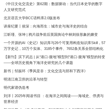
《中日文化交流史》第62期：数据驱动：当代日本史学的数字
人文研究范式
北京语言大学BCC语料库2.0版发布
讲座纪要丨侯深：向海而生：城市史与海洋史的结合
江昕瑾、张坤 | 鸦片战争前后英国舆论中林则徐形象的嬗变
一个开源的AI《史记》知识库与26个可复用构造知识库Skill，57
万字史记，10万个实体、3185个事件、7652条关系全部结构化
【新刊】滨下武志 | 从“港口-腹地”模型到“港口-腹海”模型的转变
——全球历史视角下海洋史研究的几个课题
新书｜邹振环《季风亚非：文化交流与郑和下西洋》
明清江南卫所的沿革与转型
明代家谱伪造考
刘洋丨2025年阅读书目 ：在海洋之间阅读——海域史、俘虏与
世界经济