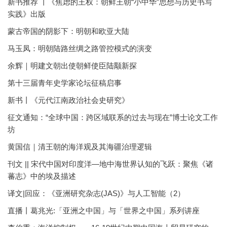
新书推荐 丨《焦虑的王权：朝鲜王朝“小中华”思想与历史书写
实践》出版
蒙古帝国的阴影下：明朝和欧亚大陆
马玉凤：明朝陆路丝绸之路管控模式的演变
余辉｜明建文朝出使朝鲜使臣陆颙新探
第十三届青年史学家论坛征稿启事
新书丨《元代江南政治社会史研究》
征文通知：“全球中国：跨区域联系的过去与现在”博士论文工作
坊
黄国信｜清王朝的海洋观及其海疆治理逻辑
刊文 || 宋代中国对印度洋—地中海世界认知的飞跃：聚焦《诸
蕃志》中的埃及描述
译文|回应：《亚洲研究杂志(JAS)》与人工智能（2）
直播丨葛兆光:「亚洲之中国」与「世界之中国」系列讲座