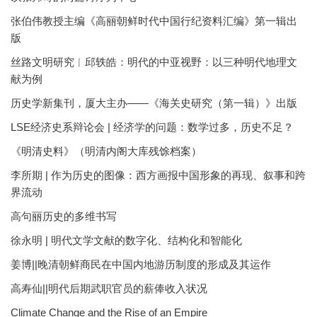
张伯伟教授主编《高丽朝鲜时代中国行纪资料汇编》第一辑出
版
丝路文明研究︱邱轶皓：明代的中亚视野：以三种明代地理文
献为例
历史学新集刊，厦大主办——《海关史研究（第一辑）》出版
LSE经济史系辩论会 | 经济学的问题：数学过多，历史不足？
《明清史料》（明清内阁大库残馀档案）
李所期 | 作为历史的图像：西方画报中国形象的再现、叙事和跨
界流动
高句丽历史的多维书写
徐永明 | 明代文学文献的数字化、结构化和智能化
姜博||晚清朝鲜商民在中国内地游历制度的形成及其运作
高寿仙||明代后期武职官员的薪俸收入状况
Climate Change and the Rise of an Empire