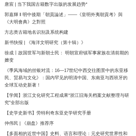
唐宸 | 当下我国古籍数字出版的发展趋势*
郭嘉輝 ‖ 明中後期「朝貢論述」——《皇明外夷朝貢考》與
《大明會典》之對照
方志类古籍地名识别及系统构建
新书快报 | 《海洋文明研究（第十辑）》
徐成丨故国世军与新朝士民： 明朝宣府镇军事家族在清前期的
嬗变
《季风海域的丝银对流：16—17世纪中西交往图景中的东亚移
民、贸易与文化》：国内罕见的明清中国、东南亚与西班牙的
全球互动史新著！
【学闻】浙江文化研究工程成果“浙江旧海关档案文献整理与研
究”全部出版
【史学史新书】劳特利奇东亚史学研究手册
仲伟民 | 《崩盘》推荐序
【多面相的近世中国】史料、语言和理论：元史研究世界性和