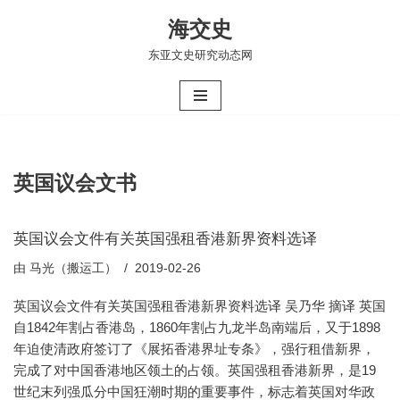
海交史
跳
东亚文史研究动态网
至
正
文
英国议会文书
英国议会文件有关英国强租香港新界资料选译
由
马光（搬运工）
2019-02-26
英国议会文件有关英国强租香港新界资料选译 吴乃华 摘译 英国
自1842年割占香港岛，1860年割占九龙半岛南端后，又于1898
年迫使清政府签订了《展拓香港界址专条》，强行租借新界，
完成了对中国香港地区领土的占领。英国强租香港新界，是19
世纪末列强瓜分中国狂潮时期的重要事件，标志着英国对华政