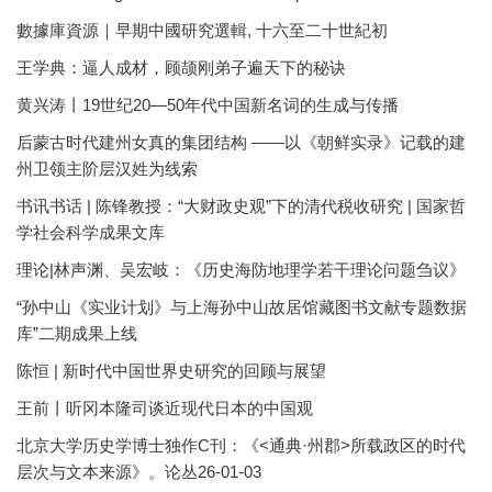
數據庫資源｜早期中國研究選輯, 十六至二十世紀初
王学典：逼人成材，顾颉刚弟子遍天下的秘诀
黄兴涛丨19世纪20—50年代中国新名词的生成与传播
后蒙古时代建州女真的集团结构 ——以《朝鲜实录》记载的建
州卫领主阶层汉姓为线索
书讯书话 | 陈锋教授：“大财政史观”下的清代税收研究 | 国家哲
学社会科学成果文库
理论|林声渊、吴宏岐：《历史海防地理学若干理论问题刍议》
“孙中山《实业计划》与上海孙中山故居馆藏图书文献专题数据
库”二期成果上线
陈恒 | 新时代中国世界史研究的回顾与展望
王前丨听冈本隆司谈近现代日本的中国观
北京大学历史学博士独作C刊：《<通典·州郡>所载政区的时代
层次与文本来源》。论丛26-01-03