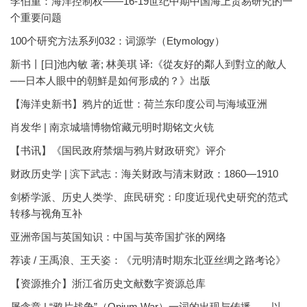
李伯重：海洋控制权——16-19世纪中期中国海上贸易研究的一
个重要问题
100个研究方法系列032：词源学（Etymology）
新书丨[日]池內敏 著; 林美琪 译:《從友好的鄰人到對立的敵人
──日本人眼中的朝鮮是如何形成的？》出版
【海洋史新书】鸦片的近世：荷兰东印度公司与海域亚洲
肖发华 | 南京城墙博物馆藏元明时期铭文火铳
【书讯】《国民政府禁烟与鸦片财政研究》评介
财政历史学 | 滨下武志：海关财政与清末财政：1860—1910
剑桥学派、历史人类学、庶民研究：印度近现代史研究的范式
转移与视角互补
亚洲帝国与英国知识：中国与英帝国扩张的网络
荐读 / 王禹浪、王天姿：《元明清时期东北亚丝绸之路考论》
【资源推介】浙江省历史文献数字资源总库
屠含章 | “鸦片战争”（Opium War）一词的出现与传播——以