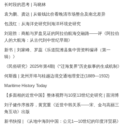
长时段的思考 | 马晓林
袁为鹏、龚达 | 从银钱比价看晚清市场整合及南北差异
包茂红：从海洋史研究到海洋环境史研究
刘迎胜：商船与罗盘见证的阿拉伯航海交融路——评《阿拉伯
人的大航海：从古代到中世纪早期》
新书｜刘家峰、罗蕊《乐道院潍县集中营资料编译（第一
辑）》
《民俗研究》2025年第4期|《“迁海复界”历史叙事的生成机制》
何斯薇 | 龙州开埠与桂越边境交通地理变迁(1889—1932)
Maritime History Today
【多面相的近世中国】整体视野与10至13世纪史研究 | 苗润博
刘子健作序推荐，黄宽重《近世中韩关系——宋、金与高丽三
角互动》出版
新书快报 | 《从地中海到中国：公元1—10世纪的印度洋贸易》