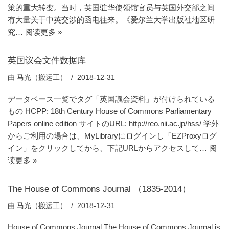
策的重大转变。当时，英国驻华使领馆官员与英国外交部之间
有大量关于中英交涉的函电往来。《爱尔兰大学出版社地区研
究…
阅读更多 »
英国议会文件数据库
由
马光（搬运工）
2018-12-31
データベース一覧でタグ「英国議会資料」が付けられている
もの HCPP: 18th Century House of Commons Parliamentary
Papers online edition サイトのURL: http://reo.nii.ac.jp/hss/ 学外
からご利用の場合は、MyLibraryにログインし「EZProxyログ
イン」をクリックしてから、下記URLからアクセスして…
阅
读更多 »
The House of Commons Journal （1835-2014）
由
马光（搬运工）
2018-12-31
House of Commons Journal The House of Commons Journal is