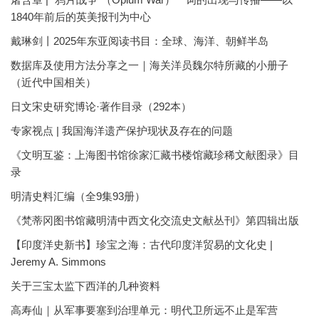
1840年前后的英美报刊为中心
戴琳剑丨2025年东亚阅读书目：全球、海洋、朝鲜半岛
数据库及使用方法分享之一｜海关洋员魏尔特所藏的小册子
（近代中国相关）
日文宋史研究博论·著作目录（292本）
专家视点 | 我国海洋遗产保护现状及存在的问题
《文明互鉴：上海图书馆徐家汇藏书楼馆藏珍稀文献图录》目
录
明清史料汇编（全9集93册）
《梵蒂冈图书馆藏明清中西文化交流史文献丛刊》第四辑出版
【印度洋史新书】珍宝之海：古代印度洋贸易的文化史 |
Jeremy A. Simmons
关于三宝太监下西洋的几种资料
高寿仙｜从军事要塞到治理单元：明代卫所远不止是军营