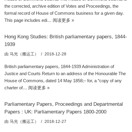
the corrected, archive edition of Votes and Proceedings, the
formal record of House of Commons business for a given day.
This page includes edi…
阅读更多 »
Hong Kong Studies: British parliamentary papers, 1844-
1939
由
马光（搬运工）
2018-12-28
British parliamentary papers, 1844-1939 Administration of
Justice and Courts Return to an address of the Honourable The
House of Commons, dated 14 May 1858;– for, a “copy of any
charter of…
阅读更多 »
Parliamentary Papers, Proceedings and Departmental
Papers : UK: Parliamentary Papers 1800-2000
由
马光（搬运工）
2018-12-27