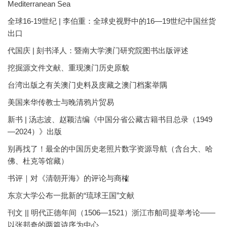
Mediterranean Sea
全球16-19世纪 | 李伯重：全球史视野中的16—19世纪中国丝货
出口
代国庆 | 刻书泽人：暨南大学澳门研究院图书出版评述
挖掘源文件文献、重现澳门历史原貌
台湾出版之有关澳门史料及庋藏之澳门档案举隅
美国来华传教士与晚清鸦片贸易
新书 | 汤志波、赵颖洁编《中国分省公藏古籍书目总录（1949
—2024）》出版
别再找了！最全的中国历史老照片数字资源导航（含台大、哈
佛、杜克等馆藏）
书评｜对《清朝开海》的评论与商榷
东京大学公布一批新的“琉球王国”文献
刊文 || 明代正德年间（1506—1521）浙江市舶司提举考论——
以张邦奇的两篇诗序为中心