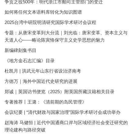
争贡之役500年：明代浙江市舶司主管部门的变迁
如何将任何文本语料库转化为知识图谱
2025台湾中研院明清研究国际学术研讨会议程
专题：从唐宋变革到大分流｜刘光临：唐宋变革、资本主义与
天道人心——略论陈寅恪保守主义史学思想的魅力
新编碑刻集书目
《地方金石志汇编》目录
杜凯月 | 洪武元年山东行省设治济南考
方徳万｜海外中国近代史研究的进展
郑诚｜英国访书便览（2025）附英国所藏汉籍相关目录
专著推荐丨王潞：《清前期的岛民管理》
会议纪要 | “清代财政与国家治理”国际学术研讨会成功举办
赵海涛 马健恒 | 近代中国通商口岸与区域经济社会变迁研究的
理论建构与路径突破