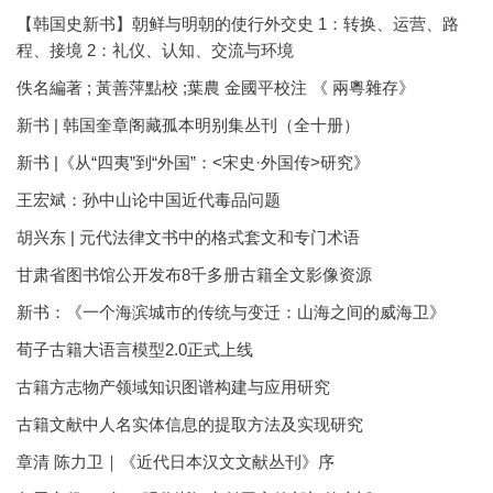
【韩国史新书】朝鲜与明朝的使行外交史 1：转换、运营、路
程、接境 2：礼仪、认知、交流与环境
佚名編著 ; 黃善萍點校 ;葉農 金國平校注 《 兩粵雜存》
新书 | 韩国奎章阁藏孤本明别集丛刊（全十册）
新书 |《从“四夷”到“外国”：<宋史·外国传>研究》
王宏斌：孙中山论中国近代毒品问题
胡兴东 | 元代法律文书中的格式套文和专门术语
甘肃省图书馆公开发布8千多册古籍全文影像资源
新书：《一个海滨城市的传统与变迁：山海之间的威海卫》
荀子古籍大语言模型2.0正式上线
古籍方志物产领域知识图谱构建与应用研究
古籍文献中人名实体信息的提取方法及实现研究
章清 陈力卫｜《近代日本汉文文献丛刊》序