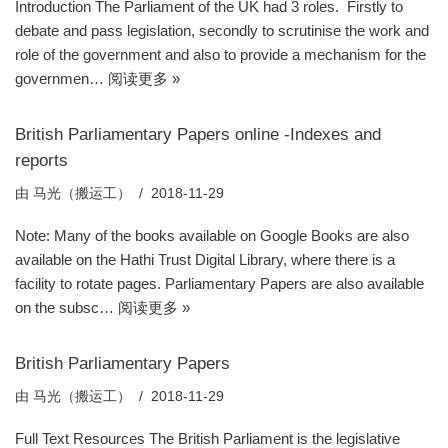
Introduction The Parliament of the UK had 3 roles. Firstly to
debate and pass legislation, secondly to scrutinise the work and
role of the government and also to provide a mechanism for the
governmen…
阅读更多 »
British Parliamentary Papers online -Indexes and
reports
由
马光（搬运工）
2018-11-29
Note: Many of the books available on Google Books are also
available on the Hathi Trust Digital Library, where there is a
facility to rotate pages. Parliamentary Papers are also available
on the subsc…
阅读更多 »
British Parliamentary Papers
由
马光（搬运工）
2018-11-29
Full Text Resources The British Parliament is the legislative