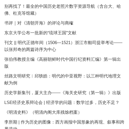
别再找了！最全的中国历史老照片数字资源导航（含台大、哈
佛、杜克等馆藏）
书评｜对《清朝开海》的评论与商榷
东京大学公布一批新的“琉球王国”文献
刊文 || 明代正德年间（1506—1521）浙江市舶司提举考论——
以张邦奇的两篇诗序为中心
张伯伟教授主编《高丽朝鲜时代中国行纪资料汇编》第一辑出
版
丝路文明研究︱邱轶皓：明代的中亚视野：以三种明代地理文
献为例
历史学新集刊，厦大主办——《海关史研究（第一辑）》出版
LSE经济史系辩论会 | 经济学的问题：数学过多，历史不足？
《明清史料》（明清内阁大库残馀档案）
李所期 | 作为历史的图像：西方画报中国形象的再现、叙事和跨
界流动