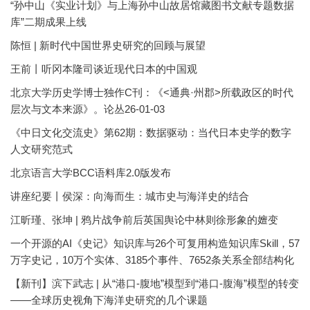
“孙中山《实业计划》与上海孙中山故居馆藏图书文献专题数据
库”二期成果上线
陈恒 | 新时代中国世界史研究的回顾与展望
王前丨听冈本隆司谈近现代日本的中国观
北京大学历史学博士独作C刊：《<通典·州郡>所载政区的时代
层次与文本来源》。论丛26-01-03
《中日文化交流史》第62期：数据驱动：当代日本史学的数字
人文研究范式
北京语言大学BCC语料库2.0版发布
讲座纪要丨侯深：向海而生：城市史与海洋史的结合
江昕瑾、张坤 | 鸦片战争前后英国舆论中林则徐形象的嬗变
一个开源的AI《史记》知识库与26个可复用构造知识库Skill，57
万字史记，10万个实体、3185个事件、7652条关系全部结构化
【新刊】滨下武志 | 从“港口-腹地”模型到“港口-腹海”模型的转变
——全球历史视角下海洋史研究的几个课题