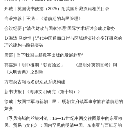
郑诚｜英国访书便览（2025）附英国所藏汉籍相关目录
专著推荐丨王潞：《清前期的岛民管理》
会议纪要 | “清代财政与国家治理”国际学术研讨会成功举办
赵海涛 马健恒 | 近代中国通商口岸与区域经济社会变迁研究的
理论建构与路径突破
唐宸 | 当下我国古籍数字出版的发展趋势*
郭嘉輝 ‖ 明中後期「朝貢論述」——《皇明外夷朝貢考》與
《大明會典》之對照
方志类古籍地名识别及系统构建
新书快报 | 《海洋文明研究（第十辑）》
徐成丨故国世军与新朝士民： 明朝宣府镇军事家族在清前期的
嬗变
《季风海域的丝银对流：16—17世纪中西交往图景中的东亚移
民、贸易与文化》：国内罕见的明清中国、东南亚与西班牙的