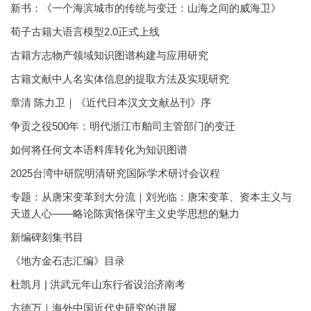
新书：《一个海滨城市的传统与变迁：山海之间的威海卫》
荀子古籍大语言模型2.0正式上线
古籍方志物产领域知识图谱构建与应用研究
古籍文献中人名实体信息的提取方法及实现研究
章清 陈力卫｜《近代日本汉文文献丛刊》序
争贡之役500年：明代浙江市舶司主管部门的变迁
如何将任何文本语料库转化为知识图谱
2025台湾中研院明清研究国际学术研讨会议程
专题：从唐宋变革到大分流｜刘光临：唐宋变革、资本主义与
天道人心——略论陈寅恪保守主义史学思想的魅力
新编碑刻集书目
《地方金石志汇编》目录
杜凯月 | 洪武元年山东行省设治济南考
方徳万｜海外中国近代史研究的进展