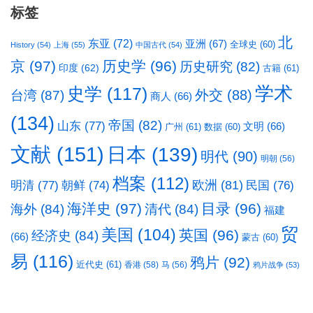
标签
北
东亚
(72)
亚洲
(67)
全球史
(60)
History
(54)
上海
(55)
中国古代
(54)
京
(97)
历史学
(96)
历史研究
(82)
印度
(62)
古籍
(61)
学术
史学
(117)
台湾
(87)
外交
(88)
商人
(66)
(134)
帝国
(82)
山东
(77)
文明
(66)
广州
(61)
数据
(60)
文献
(151)
日本
(139)
明代
(90)
明朝
(56)
档案
(112)
明清
(77)
欧洲
(81)
民国
(76)
朝鲜
(74)
海洋史
(97)
目录
(96)
海外
(84)
清代
(84)
福建
贸
美国
(104)
英国
(96)
经济史
(84)
(66)
蒙古
(60)
易
(116)
鸦片
(92)
近代史
(61)
香港
(58)
马
(56)
鸦片战争
(53)