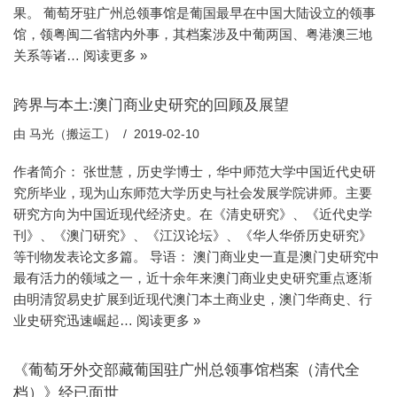
果。 葡萄牙驻广州总领事馆是葡国最早在中国大陆设立的领事
馆，领粤闽二省辖内外事，其档案涉及中葡两国、粤港澳三地
关系等诸…
阅读更多 »
跨界与本土:澳门商业史研究的回顾及展望
由
马光（搬运工）
2019-02-10
作者简介： 张世慧，历史学博士，华中师范大学中国近代史研
究所毕业，现为山东师范大学历史与社会发展学院讲师。主要
研究方向为中国近现代经济史。在《清史研究》、《近代史学
刊》、《澳门研究》、《江汉论坛》、《华人华侨历史研究》
等刊物发表论文多篇。 导语： 澳门商业史一直是澳门史研究中
最有活力的领域之一，近十余年来澳门商业史史研究重点逐渐
由明清贸易史扩展到近现代澳门本土商业史，澳门华商史、行
业史研究迅速崛起…
阅读更多 »
《葡萄牙外交部藏葡国驻广州总领事馆档案（清代全
档）》经已面世