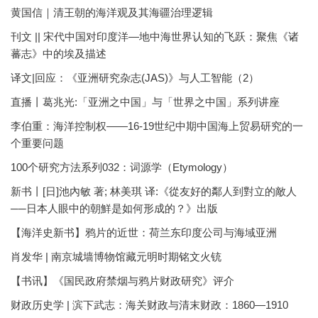
黄国信｜清王朝的海洋观及其海疆治理逻辑
刊文 || 宋代中国对印度洋—地中海世界认知的飞跃：聚焦《诸
蕃志》中的埃及描述
译文|回应：《亚洲研究杂志(JAS)》与人工智能（2）
直播丨葛兆光:「亚洲之中国」与「世界之中国」系列讲座
李伯重：海洋控制权——16-19世纪中期中国海上贸易研究的一
个重要问题
100个研究方法系列032：词源学（Etymology）
新书丨[日]池內敏 著; 林美琪 译:《從友好的鄰人到對立的敵人
──日本人眼中的朝鮮是如何形成的？》出版
【海洋史新书】鸦片的近世：荷兰东印度公司与海域亚洲
肖发华 | 南京城墙博物馆藏元明时期铭文火铳
【书讯】《国民政府禁烟与鸦片财政研究》评介
财政历史学 | 滨下武志：海关财政与清末财政：1860—1910