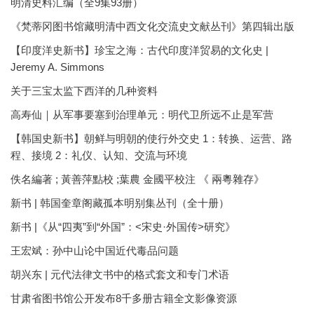
明清史料汇编（全9集93册）
《梵蒂冈图书馆藏明清中西文化交流史文献丛刊》第四辑出版
【印度洋史新书】珍宝之海：古代印度洋贸易的文化史 |
Jeremy A. Simmons
关于三宝太监下西洋的几种资料
高寿仙｜从军事要塞到治理单元：明代卫所远不止是军营
【韩国史新书】朝鲜与明朝的使行外交史 1：转换、运营、路
程、接境 2：礼仪、认知、交流与环境
佚名編著 ; 黃善萍點校 ;葉農 金國平校注 《 兩粵雜存》
新书 | 韩国奎章阁藏孤本明别集丛刊（全十册）
新书 |《从“四夷”到“外国”：<宋史·外国传>研究》
王宏斌：孙中山论中国近代毒品问题
胡兴东 | 元代法律文书中的格式套文和专门术语
甘肃省图书馆公开发布8千多册古籍全文影像资源