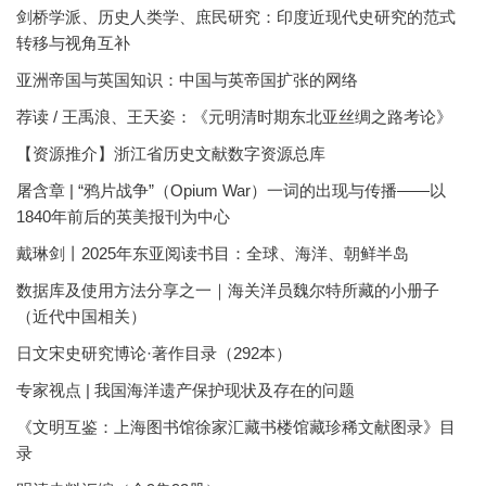
剑桥学派、历史人类学、庶民研究：印度近现代史研究的范式
转移与视角互补
亚洲帝国与英国知识：中国与英帝国扩张的网络
荐读 / 王禹浪、王天姿：《元明清时期东北亚丝绸之路考论》
【资源推介】浙江省历史文献数字资源总库
屠含章 | “鸦片战争”（Opium War）一词的出现与传播——以
1840年前后的英美报刊为中心
戴琳剑丨2025年东亚阅读书目：全球、海洋、朝鲜半岛
数据库及使用方法分享之一｜海关洋员魏尔特所藏的小册子
（近代中国相关）
日文宋史研究博论·著作目录（292本）
专家视点 | 我国海洋遗产保护现状及存在的问题
《文明互鉴：上海图书馆徐家汇藏书楼馆藏珍稀文献图录》目
录