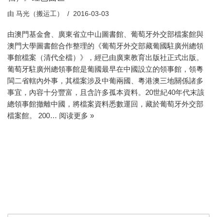
由
马光（搬运工）
2016-03-03
由澳門基金會、廣東省立中山圖書館、葡萄牙外交部檔案館與
澳門大學圖書館合作整理的《葡萄牙外交部藏葡國駐廣州總領
事館檔案（清代全檔）》，經已由廣東教育出版社正式出版。
葡萄牙駐廣州總領事館是葡國最早在中國設立的領事館，領粵
閩二省轄內外事，其檔案涉及中葡兩國、粵港澳三地關係諸多
事宜，內容十分豐富，且含許多孤本資料。20世紀40年代末該
總領事館撤離中國，將檔案資料悉數運回，藏於葡萄牙外交部
檔案館。 200…
阅读更多 »