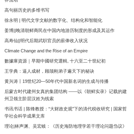
高句丽历史的多维书写
徐永明 | 明代文学文献的数字化、结构化和智能化
姜博||晚清朝鲜商民在中国内地游历制度的形成及其运作
高寿仙||明代后期武职官员的薪俸收入状况
Climate Change and the Rise of an Empire
數據庫資源｜早期中國研究選輯, 十六至二十世紀初
王学典：逼人成材，顾颉刚弟子遍天下的秘诀
黄兴涛丨19世纪20—50年代中国新名词的生成与传播
后蒙古时代建州女真的集团结构 ——以《朝鲜实录》记载的建
州卫领主阶层汉姓为线索
书讯书话 | 陈锋教授：“大财政史观”下的清代税收研究 | 国家哲
学社会科学成果文库
理论|林声渊、吴宏岐：《历史海防地理学若干理论问题刍议》