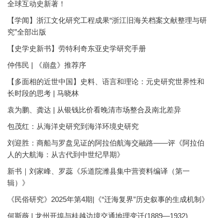
全球互动史新著！
【学闻】浙江文化研究工程成果“浙江旧海关档案文献整理与研
究”全部出版
【史学史新书】劳特利奇东亚史学研究手册
仲伟民 | 《崩盘》推荐序
【多面相的近世中国】史料、语言和理论：元史研究世界性和
长时段的思考 | 马晓林
袁为鹏、龚达 | 从银钱比价看晚清市场整合及南北差异
包茂红：从海洋史研究到海洋环境史研究
刘迎胜：商船与罗盘见证的阿拉伯航海交融路——评《阿拉伯
人的大航海：从古代到中世纪早期》
新书｜刘家峰、罗蕊《乐道院潍县集中营资料编译（第一
辑）》
《民俗研究》2025年第4期|《“迁海复界”历史叙事的生成机制》
何斯薇 | 龙州开埠与桂越边境交通地理变迁(1889—1932)