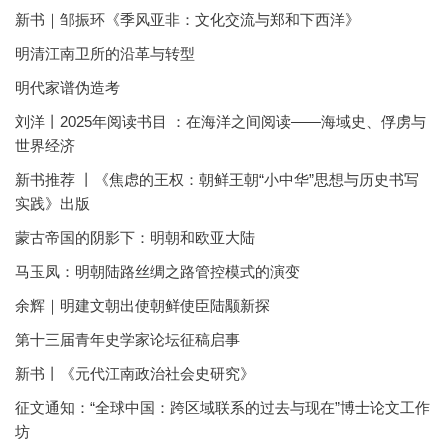
新书｜邹振环《季风亚非：文化交流与郑和下西洋》
明清江南卫所的沿革与转型
明代家谱伪造考
刘洋丨2025年阅读书目 ：在海洋之间阅读——海域史、俘虏与
世界经济
新书推荐 丨《焦虑的王权：朝鲜王朝“小中华”思想与历史书写
实践》出版
蒙古帝国的阴影下：明朝和欧亚大陆
马玉凤：明朝陆路丝绸之路管控模式的演变
余辉｜明建文朝出使朝鲜使臣陆颙新探
第十三届青年史学家论坛征稿启事
新书丨《元代江南政治社会史研究》
征文通知：“全球中国：跨区域联系的过去与现在”博士论文工作
坊