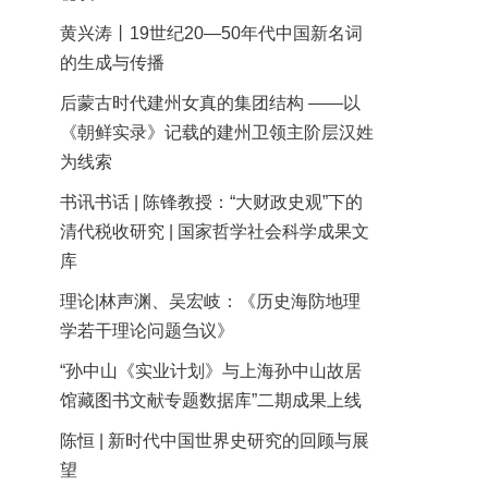
黄兴涛丨19世纪20—50年代中国新名词
的生成与传播
后蒙古时代建州女真的集团结构 ——以
《朝鲜实录》记载的建州卫领主阶层汉姓
为线索
书讯书话 | 陈锋教授：“大财政史观”下的
清代税收研究 | 国家哲学社会科学成果文
库
理论|林声渊、吴宏岐：《历史海防地理
学若干理论问题刍议》
“孙中山《实业计划》与上海孙中山故居
馆藏图书文献专题数据库”二期成果上线
陈恒 | 新时代中国世界史研究的回顾与展
望