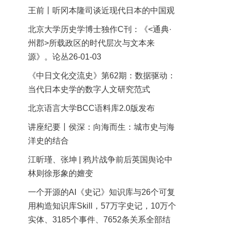
王前丨听冈本隆司谈近现代日本的中国观
北京大学历史学博士独作C刊：《<通典·
州郡>所载政区的时代层次与文本来
源》。论丛26-01-03
《中日文化交流史》第62期：数据驱动：
当代日本史学的数字人文研究范式
北京语言大学BCC语料库2.0版发布
讲座纪要丨侯深：向海而生：城市史与海
洋史的结合
江昕瑾、张坤 | 鸦片战争前后英国舆论中
林则徐形象的嬗变
一个开源的AI《史记》知识库与26个可复
用构造知识库Skill，57万字史记，10万个
实体、3185个事件、7652条关系全部结