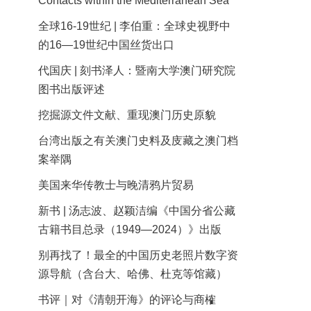
Contacts within the Mediterranean Sea
全球16-19世纪 | 李伯重：全球史视野中
的16—19世纪中国丝货出口
代国庆 | 刻书泽人：暨南大学澳门研究院
图书出版评述
挖掘源文件文献、重现澳门历史原貌
台湾出版之有关澳门史料及庋藏之澳门档
案举隅
美国来华传教士与晚清鸦片贸易
新书 | 汤志波、赵颖洁编《中国分省公藏
古籍书目总录（1949—2024）》出版
别再找了！最全的中国历史老照片数字资
源导航（含台大、哈佛、杜克等馆藏）
书评｜对《清朝开海》的评论与商榷