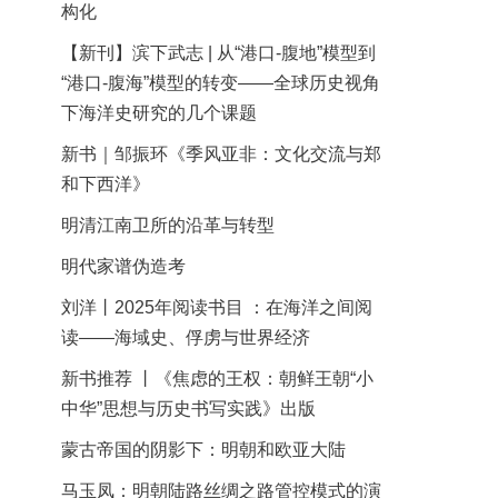
构化
【新刊】滨下武志 | 从“港口-腹地”模型到
“港口-腹海”模型的转变——全球历史视角
下海洋史研究的几个课题
新书｜邹振环《季风亚非：文化交流与郑
和下西洋》
明清江南卫所的沿革与转型
明代家谱伪造考
刘洋丨2025年阅读书目 ：在海洋之间阅
读——海域史、俘虏与世界经济
新书推荐 丨《焦虑的王权：朝鲜王朝“小
中华”思想与历史书写实践》出版
蒙古帝国的阴影下：明朝和欧亚大陆
马玉凤：明朝陆路丝绸之路管控模式的演