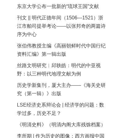
东京大学公布一批新的“琉球王国”文献
刊文 || 明代正德年间（1506—1521）浙
江市舶司提举考论——以张邦奇的两篇诗
序为中心
张伯伟教授主编《高丽朝鲜时代中国行纪
资料汇编》第一辑出版
丝路文明研究︱邱轶皓：明代的中亚视
野：以三种明代地理文献为例
历史学新集刊，厦大主办——《海关史研
究（第一辑）》出版
LSE经济史系辩论会 | 经济学的问题：数
学过多，历史不足？
《明清史料》（明清内阁大库残馀档案）
李所期 | 作为历史的图像：西方画报中国