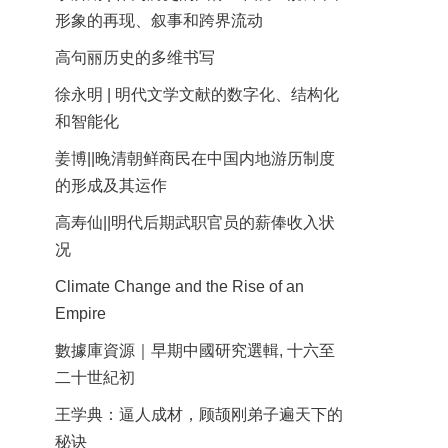
形象的再现、叙事和跨界流动
高句丽历史的多维书写
徐永明 | 明代文学文献的数字化、结构化
和智能化
姜博||晚清朝鲜商民在中国内地游历制度
的形成及其运作
高寿仙||明代后期武职官员的薪俸收入状
况
Climate Change and the Rise of an
Empire
數據庫資源｜早期中國研究選輯, 十六至
二十世紀初
王学典：逼人成材，顾颉刚弟子遍天下的
秘诀